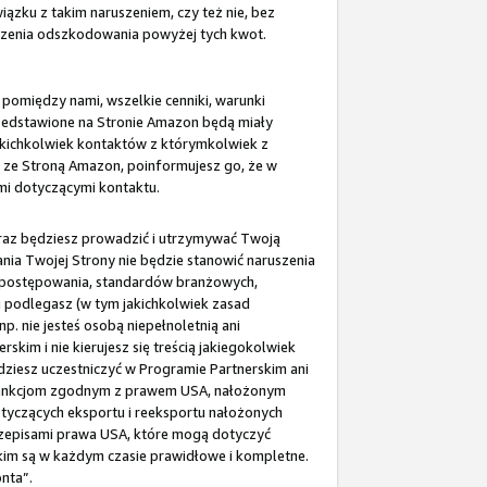
zku z takim naruszeniem, czy też nie, bez
dzenia odszkodowania powyżej tych kwot.
 pomiędzy nami, wszelkie cenniki, warunki
rzedstawione na Stronie Amazon będą miały
akichkolwiek kontaktów z którymkolwiek z
i ze Stroną Amazon, poinformujesz go, że w
mi dotyczącymi kontaktu.
 oraz będziesz prowadzić i utrzymywać Twoją
ania Twojej Strony nie będzie stanowić naruszenia
su postępowania, standardów branżowych,
 podlegasz (w tym jakichkolwiek zasad
. nie jesteś osobą niepełnoletnią ani
kim i nie kierujesz się treścią jakiegokolwiek
dziesz uczestniczyć w Programie Partnerskim ani
b sankcjom zgodnym z prawem USA, nałożonym
otyczących eksportu i reeksportu nałożonych
rzepisami prawa USA, które mogą dotyczyć
kim są w każdym czasie prawidłowe i kompletne.
nta”.