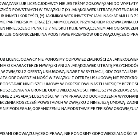
 POWIĄZANE LUB LICENCJODAWCY NIE JESTEŚMY ZOBOWIĄZANI DO WYPŁAT
ZKÓD POWSTAŁYCH W ZWIĄZKU Z (X) JAKĄKOLWIEK UTRATĄ POTENCJAL
B INNYCH KORZYŚCI, (Y) JAKIMIKOLWIEK INWESTYCJAMI, NAKŁADAMI LUB 
E PARTNERSKIM, ORAZ (Z) JAKIMKOLWIEK PRZYPADKIEM ROZWIĄZANIA 
EŃ NINIEJSZEGO PUNKTU 7 NIE SKUTKUJE WYŁĄCZENIEM ANI OGRANICZE
IU LUB OGRANICZENIU NA PODSTAWIE PRZEPISÓW OBOWIĄZUJĄCEGO PRA
 LUB LICENCJODAWCY NIE PONOSIMY ODPOWIEDZIALNOŚCI ZA JAKIEKOLWI
A O CHARAKTERZE NAWIĄZKI ANI ZA JAKĄKOLWIEK UTRATĘ PRZYCHODÓW
W ZWIĄZKU Z OFERTĄ USŁUGOWĄ, NAWET W SYTUACJI, GDY ZOSTALIŚMY
ITA ODPOWIEDZIALNOŚĆ W ZWIĄZKU Z OFERTĄ USŁUGOWĄ NIE PRZEKR
 PODSTAWIE NINIEJSZEJ UMOWY W OKRESIE DWUNASTU MIESIĘCY BEZPOŚ
OSZCZENIA NA GRUNCIE ODPOWIEDZIALNOŚCI. NINIEJSZYM ZRZEKASZ S
GODNIE Z ZASADĄ SŁUSZNOŚCI, W TYM PRAWA DO DOCHODZENIA WYKONA
CZENIA ROSZCZEŃ POWSTAŁYCH W ZWIĄZKU Z NINIEJSZĄ UMOWĄ. ŻADNE
E NIE PODLEGAJĄ OGRANICZENIU NA PODSTAWIE PRZEPISÓW OBOWIĄZUJ
ISAMI OBOWIĄZUJĄCEGO PRAWA, NIE PONOSIMY ODPOWIEDZIALNOŚCI W