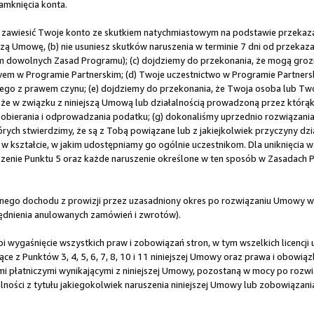
amknięcia konta.
 zawiesić Twoje konto ze skutkiem natychmiastowym na podstawie przeka
jszą Umowę, (b) nie usuniesz skutków naruszenia w terminie 7 dni od przeka
ym dowolnych Zasad Programu); (c) dojdziemy do przekonania, że mogą groz
em w Programie Partnerskim; (d) Twoje uczestnictwo w Programie Partners
ego z prawem czynu; (e) dojdziemy do przekonania, że Twoja osoba lub Tw
y, że w związku z niniejszą Umową lub działalnością prowadzoną przez którą
erania i odprowadzania podatku; (g) dokonaliśmy uprzednio rozwiązania 
rych stwierdzimy, że są z Tobą powiązane lub z jakiejkolwiek przyczyny dzi
 kształcie, w jakim udostępniamy go ogólnie uczestnikom. Dla uniknięcia wą
uszenie Punktu 5 oraz każde naruszenie określone w ten sposób w Zasadach
ego dochodu z prowizji przez uzasadniony okres po rozwiązaniu Umowy w 
lędnienia anulowanych zamówień i zwrotów).
 wygaśnięcie wszystkich praw i zobowiązań stron, w tym wszelkich licencji 
ce z Punktów 3, 4, 5, 6, 7, 8, 10 i 11 niniejszej Umowy oraz prawa i obowi
płatniczymi wynikającymi z niniejszej Umowy, pozostaną w mocy po rozwiąz
ności z tytułu jakiegokolwiek naruszenia niniejszej Umowy lub zobowiązan