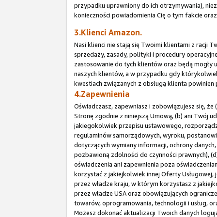
przypadku uprawniony do ich otrzymywania), niez
konieczności powiadomienia Cię o tym fakcie or
3.Klienci Amazon.
Nasi klienci nie stają się Twoimi klientami z rac
sprzedaży, zasady, polityki i procedury operacy
zastosowanie do tych klientów oraz będą mogły u
naszych klientów, a w przypadku gdy którykolwiek
kwestiach związanych z obsługą klienta powinien
4.Zapewnienia
Oświadczasz, zapewniasz i zobowiązujesz się, że 
Stronę zgodnie z niniejszą Umową, (b) ani Twój u
jakiegokolwiek przepisu ustawowego, rozporządze
regulaminów samorządowych, wyroku, postanowien
dotyczących wymiany informacji, ochrony danych, 
pozbawioną zdolności do czynności prawnych), (d)
oświadczenia ani zapewnienia poza oświadczeniami
korzystać z jakiejkolwiek innej Oferty Usługow
przez władze kraju, w którym korzystasz z jakiej
przez władze USA oraz obowiązujących ogranicze
towarów, oprogramowania, technologii i usług, o
Możesz dokonać aktualizacji Twoich danych logują