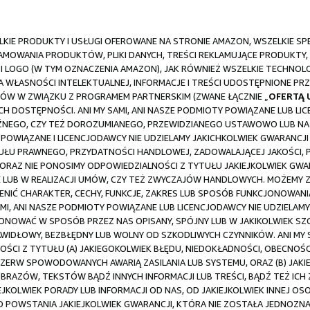
IE PRODUKTY I USŁUGI OFEROWANE NA STRONIE AMAZON, WSZELKIE SPECJ
LAMOWANIA PRODUKTÓW, PLIKI DANYCH, TREŚCI REKLAMUJĄCE PRODUKTY,
LOGO (W TYM OZNACZENIA AMAZON), JAK RÓWNIEŻ WSZELKIE TECHNOLOG
 WŁASNOŚCI INTELEKTUALNEJ, INFORMACJE I TREŚCI UDOSTĘPNIONE PRZ
W W ZWIĄZKU Z PROGRAMEM PARTNERSKIM (ZWANE ŁĄCZNIE „
OFERTĄ
 ICH DOSTĘPNOŚCI. ANI MY SAMI, ANI NASZE PODMIOTY POWIĄZANE LUB L
AŹNEGO, CZY TEŻ DOROZUMIANEGO, PRZEWIDZIANEGO USTAWOWO LUB NA I
Y POWIĄZANE I LICENCJODAWCY NIE UDZIELAMY JAKICHKOLWIEK GWARANCJ
TUŁU PRAWNEGO, PRZYDATNOŚCI HANDLOWEJ, ZADOWALAJĄCEJ JAKOŚCI,
ORAZ NIE PONOSIMY ODPOWIEDZIALNOŚCI Z TYTUŁU JAKIEJKOLWIEK GWAR
 LUB W REALIZACJI UMÓW, CZY TEŻ ZWYCZAJÓW HANDLOWYCH. MOŻEMY
ENIĆ CHARAKTER, CECHY, FUNKCJE, ZAKRES LUB SPOSÓB FUNKCJONOWA
I, ANI NASZE PODMIOTY POWIĄZANE LUB LICENCJODAWCY NIE UDZIELAMY
ONOWAĆ W SPOSÓB PRZEZ NAS OPISANY, SPÓJNY LUB W JAKIKOLWIEK SZ
IDŁOWY, BEZBŁĘDNY LUB WOLNY OD SZKODLIWYCH CZYNNIKÓW. ANI MY S
OŚCI Z TYTUŁU (A) JAKIEGOKOLWIEK BŁĘDU, NIEDOKŁADNOŚCI, OBECN
ZERW SPOWODOWANYCH AWARIĄ ZASILANIA LUB SYSTEMU, ORAZ (B) JA
RAZÓW, TEKSTÓW BĄDŹ INNYCH INFORMACJI LUB TREŚCI, BĄDŹ TEŻ ICH Z
KIEJKOLWIEK PORADY LUB INFORMACJI OD NAS, OD JAKIEJKOLWIEK INNEJ
POWSTANIA JAKIEJKOLWIEK GWARANCJI, KTÓRA NIE ZOSTAŁA JEDNOZNAC