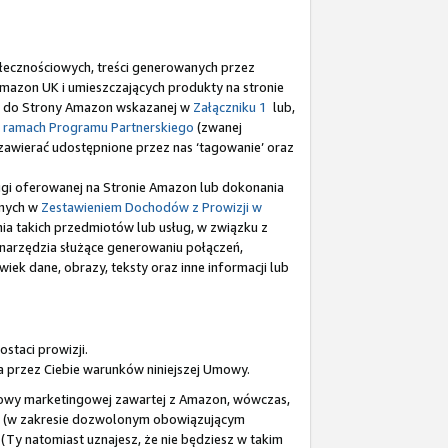
ołecznościowych, treści generowanych przez
Amazon UK i umieszczających produkty na stronie
ków do Strony Amazon wskazanej w
Załączniku 1
lub,
 ramach Programu Partnerskiego
(zwanej
zą zawierać udostępnione przez nas ‘tagowanie’ oraz
sługi oferowanej na Stronie Amazon lub dokonania
anych w
Zestawieniem Dochodów z Prowizji w
ia takich przedmiotów lub usług, w związku z
e narzędzia służące generowaniu połączeń,
wiek dane, obrazy, teksty oraz inne informacji lub
staci prowizji.
a przez Ciebie warunków niniejszej Umowy.
 umowy marketingowej zawartej z Amazon, wówczas,
go (w zakresie dozwolonym obowiązującym
(Ty natomiast uznajesz, że nie będziesz w takim