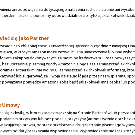
nienia ani zobowiązania dotyczącego natężenia ruchu na stronie ani wysoko
tnerskim, oraz nie ponosimy odpowiedzialności z tytułu jakichkolwiek dzia
iać się jako Partner
 zasadniczo zbliżonej treści zatwierdzonej uprzednio zgodnie z niniejszą 
iejscu, w którym Amazon może zezwolić Ci na umieszczenie lub inne wykor
eślonych zakupów dokonywanych za moim pośrednictwem.” Poza powyższym o
bez uprzedniej pisemnej zgody Amazon nie będziesz zamieszczać jakichko
ramie Partnerskim. Nie wolno Ci zamieszczać jakichkolwiek informacji, kt
kazywać lub sugerować, że Twoja działalność jest przez nas wspierana, spo
ek powiązania pomiędzy Amazon i Tobą bądź jakąkolwiek inną osobą lub po
ie Umowy
ię z chwilą, w której zarejestrujesz się na Stronie Partnerów lub przystąpi
 podaniem przyczyny lub bez podania przyczyny (automatycznie oraz bez k
owiązującego prawa), poprzez przekazanie drugiej stronie pisemnego wypowi
zowych od daty przekazania wypowiedzenia. Wypowiedzenie możesz złożyć lo