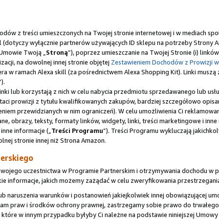
odów z treści umieszczonych na Twojej stronie internetowej i w mediach sp
ill (dotyczy wyłącznie partnerów używających ID sklepu na potrzeby Strony 
j Umowie Twoją „
Stroną
”), poprzez umieszczanie na Twojej Stronie (i) lin
acji, na dowolnej innej stronie objętej
Zestawieniem Dochodów z Prowizji w
rtnera w ramach Alexa skill (za pośrednictwem Alexa Shopping Kit). Linki mus
”).
 Linki lub korzystają z nich w celu nabycia przedmiotu sprzedawanego lub u
aci prowizji z tytułu kwalifikowanych zakupów, bardziej szczegółowo opis
eniem przewidzianych w nim ograniczeń). W celu umożliwienia Ci reklamowan
 obrazy, teksty, formaty linków, widgety, linki, treści marketingowe i inn
 inne informacje („
Treści Programu
”). Treści Programu wykluczają jakichkol
nej stronie innej niż Strona Amazon.
erskiego
Twojego uczestnictwa w Programie Partnerskim i otrzymywania dochodu w po
e informacje, jakich możemy zażądać w celu zweryfikowania przestrzegani
y lub naruszenia warunków i postanowień jakiejkolwiek innej obowiązującej
h nam praw i środków ochrony prawnej, zastrzegamy sobie prawo do trwałe
 które w innym przypadku byłyby Ci należne na podstawie niniejszej Umowy 