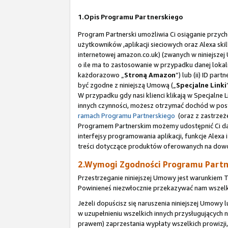
1.Opis Programu Partnerskiego
Program Partnerski umożliwia Ci osiąganie przych
użytkowników ,aplikacji sieciowych oraz Alexa sk
internetowej amazon.co.uk) (zwanych w niniejsze
o ile ma to zastosowanie w przypadku danej lokaliz
każdorazowo „
Stroną Amazon
”) lub (ii) ID pa
być zgodne z niniejszą Umową („
Specjalne Linki
W przypadku gdy nasi klienci klikają w Specjalne
innych czynności, możesz otrzymać dochód w post
ramach Programu Partnerskiego
(oraz z zastrzeż
Programem Partnerskim możemy udostępnić Ci dane,
interfejsy programowania aplikacji, funkcje Alexa i
treści dotyczące produktów oferowanych na dowol
2.Wymogi Zgodności Programu Partn
Przestrzeganie niniejszej Umowy jest warunkiem 
Powinieneś niezwłocznie przekazywać nam wszelki
Jeżeli dopuścisz się naruszenia niniejszej Umow
w uzupełnieniu wszelkich innych przysługującyc
prawem) zaprzestania wypłaty wszelkich prowizji,