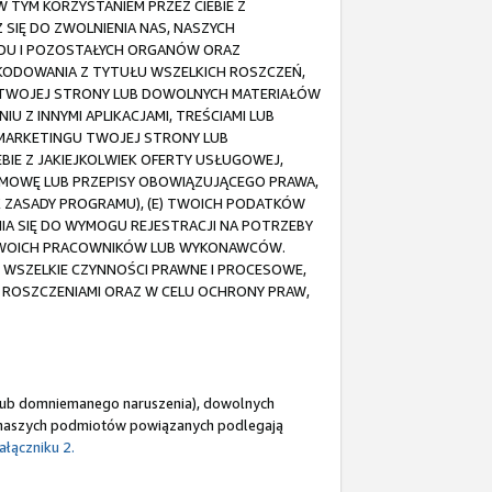
TYM KORZYSTANIEM PRZEZ CIEBIE Z
 SIĘ DO ZWOLNIENIA NAS, NASZYCH
DU I POZOSTAŁYCH ORGANÓW ORAZ
ZKODOWANIA Z TYTUŁU WSZELKICH ROSZCZEŃ,
 TWOJEJ STRONY LUB DOWOLNYCH MATERIAŁÓW
 Z INNYMI APLIKACJAMI, TREŚCIAMI LUB
 MARKETINGU TWOJEJ STRONY LUB
EBIE Z JAKIEJKOLWIEK OFERTY USŁUGOWEJ,
 UMOWĘ LUB PRZEPISY OBOWIĄZUJĄCEGO PRAWA,
EK ZASADY PROGRAMU), (E) TWOICH PODATKÓW
IA SIĘ DO WYMOGU REJESTRACJI NA POTRZEBY
Ź TWOICH PRACOWNIKÓW LUB WYKONAWCÓW.
SZELKIE CZYNNOŚCI PRAWNE I PROCESOWE,
 ROSZCZENIAMI ORAZ W CELU OCHRONY PRAW,
o lub domniemanego naruszenia), dowolnych
z naszych podmiotów powiązanych podlegają
ałączniku 2.