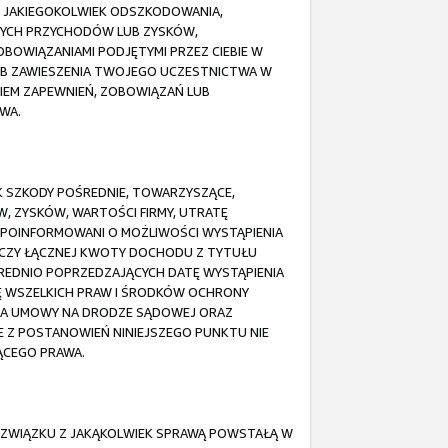
Y JAKIEGOKOLWIEK ODSZKODOWANIA,
NYCH PRZYCHODÓW LUB ZYSKÓW,
ZOBOWIĄZANIAMI PODJĘTYMI PRZEZ CIEBIE W
LUB ZAWIESZENIA TWOJEGO UCZESTNICTWA W
NIEM ZAPEWNIEŃ, ZOBOWIĄZAŃ LUB
WA.
EK SZKODY POŚREDNIE, TOWARZYSZĄCE,
, ZYSKÓW, WARTOŚCI FIRMY, UTRATĘ
 POINFORMOWANI O MOŻLIWOŚCI WYSTĄPIENIA
OCZY ŁĄCZNEJ KWOTY DOCHODU Z TYTUŁU
REDNIO POPRZEDZAJĄCYCH DATĘ WYSTĄPIENIA
IĘ WSZELKICH PRAW I ŚRODKÓW OCHRONY
NIA UMOWY NA DRODZE SĄDOWEJ ORAZ
 Z POSTANOWIEŃ NINIEJSZEGO PUNKTU NIE
ĄCEGO PRAWA.
 ZWIĄZKU Z JAKĄKOLWIEK SPRAWĄ POWSTAŁĄ W