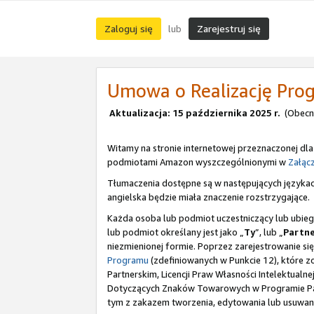
Zaloguj się
Zarejestruj się
lub
Umowa o Realizację Pro
Aktualizacja: 15 października 2025 r.
(Obecni
Witamy na stronie internetowej przeznaczonej dla
podmiotami Amazon wyszczególnionymi w
Załącz
Tłumaczenia dostępne są w następujących języka
angielska będzie miała znaczenie rozstrzygające.
Każda osoba lub podmiot uczestniczący lub ubie
lub podmiot określany jest jako „
Ty
”, lub „
Partn
niezmienionej formie. Poprzez zarejestrowanie si
Programu
(zdefiniowanych w Punkcie 12), które 
Partnerskim, Licencji Praw Własności Intelektua
Dotyczących Znaków Towarowych w Programie Part
tym z zakazem tworzenia, edytowania lub usuwani