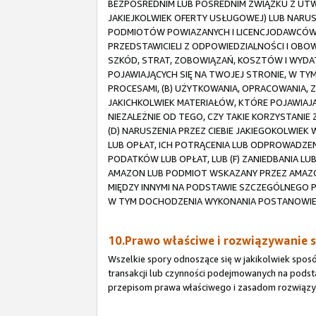
BEZPOŚREDNIM LUB POŚREDNIM ZWIĄZKU Z UTW
JAKIEJKOLWIEK OFERTY USŁUGOWEJ) LUB NARUS
PODMIOTÓW POWIAZANYCH I LICENCJODAWCÓW
PRZEDSTAWICIELI Z ODPOWIEDZIALNOŚCI I OB
SZKÓD, STRAT, ZOBOWIĄZAŃ, KOSZTÓW I WY
POJAWIAJĄCYCH SIĘ NA TWOJEJ STRONIE, W TY
PROCESAMI, (B) UŻYTKOWANIA, OPRACOWANIA,
JAKICHKOLWIEK MATERIAŁÓW, KTÓRE POJAWIAJĄ 
NIEZALEŻNIE OD TEGO, CZY TAKIE KORZYSTANI
(D) NARUSZENIA PRZEZ CIEBIE JAKIEGOKOLWIE
LUB OPŁAT, ICH POTRĄCENIA LUB ODPROWADZE
PODATKÓW LUB OPŁAT, LUB (F) ZANIEDBANIA 
AMAZON LUB PODMIOT WSKAZANY PRZEZ AMAZ
MIĘDZY INNYMI NA PODSTAWIE SZCZEGÓLNEGO 
W TYM DOCHODZENIA WYKONANIA POSTANOWIEŃ
10.Prawo właściwe i rozwiązywanie 
Wszelkie spory odnoszące się w jakikolwiek spos
transakcji lub czynności podejmowanych na pods
przepisom prawa właściwego i zasadom rozwiąz