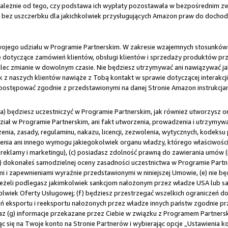
ależnie od tego, czy podstawa ich wypłaty pozostawała w bezpośrednim zwią
az bez uszczerbku dla jakichkolwiek przysługujących Amazon praw do docho
ji Twojego udziału w Programie Partnerskim. W zakresie wzajemnych stosunków
jne dotyczące zamówień klientów, obsługi klientów i sprzedaży produktów p
lec zmianie w dowolnym czasie. Nie będziesz utrzymywać ani nawiązywać j
 z naszych klientów nawiąże z Tobą kontakt w sprawie dotyczącej interakcj
 postępować zgodnie z przedstawionymi na danej Stronie Amazon instrukcja
(a) będziesz uczestniczyć w Programie Partnerskim, jak również utworzysz
dział w Programie Partnerskim, ani fakt utworzenia, prowadzenia i utrzymyw
nia, zasady, regulaminu, nakazu, licencji, zezwolenia, wytycznych, kodek
ia ani innego wymogu jakiegokolwiek organu władzy, którego właściwości
reklamy i marketingu), (c) posiadasz zdolność prawną do zawierania umów (np
 dokonałeś samodzielnej oceny zasadności uczestnictwa w Programie Partners
 i zapewnieniami wyraźnie przedstawionymi w niniejszej Umowie, (e) nie bę
ej, jeżeli podlegasz jakimkolwiek sankcjom nałożonym przez władze USA lu
kolwiek Oferty Usługowej; (f) będziesz przestrzegać wszelkich ograniczeń d
ń eksportu i reeksportu nałożonych przez władze innych państw zgodnie p
raz (g) informacje przekazane przez Ciebie w związku z Programem Partners
c się na Twoje konto na Stronie Partnerów i wybierając opcje „Ustawienia ko