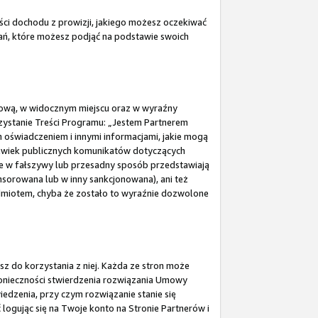
ści dochodu z prowizji, jakiego możesz oczekiwać
łań, które możesz podjąć na podstawie swoich
Umową, w widocznym miejscu oraz w wyraźny
zystanie Treści Programu: „Jestem Partnerem
świadczeniem i innymi informacjami, jakie mogą
lwiek publicznych komunikatów dotyczących
óre w fałszywy lub przesadny sposób przedstawiają
nsorowana lub w inny sankcjonowana), ani też
dmiotem, chyba że zostało to wyraźnie dozwolone
sz do korzystania z niej. Każda ze stron może
onieczności stwierdzenia rozwiązania Umowy
edzenia, przy czym rozwiązanie stanie się
gując się na Twoje konto na Stronie Partnerów i