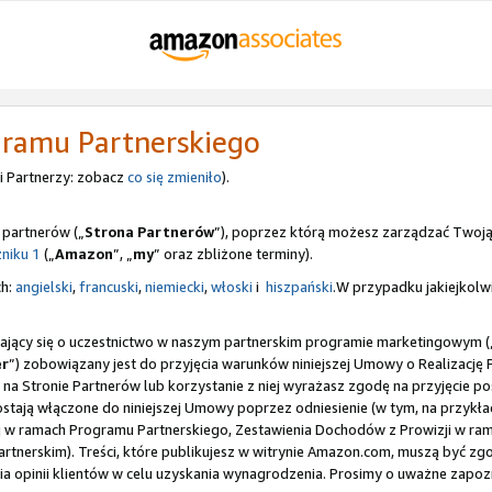
gramu Partnerskiego
 Partnerzy: zobacz
co się zmieniło
).
 partnerów („
Strona Partnerów
”), poprzez którą możesz zarządzać Twoj
niku 1
(„
Amazon
”, „
my
” oraz zbliżone terminy).
ch:
angielski
,
francuski
,
niemiecki
,
włoski
i
hiszpański
.W przypadku jakiejkolwi
gający się o uczestnictwo w naszym partnerskim programie marketingowym (
er
”) zobowiązany jest do przyjęcia warunków niniejszej Umowy o Realizację
ę na Stronie Partnerów lub korzystanie z niej wyrażasz zgodę na przyjęcie 
zostają włączone do niniejszej Umowy poprzez odniesienie (w tym, na przy
lnej w ramach Programu Partnerskiego, Zestawienia Dochodów z Prowizji w 
nerskim). Treści, które publikujesz w witrynie Amazon.com, muszą być zg
a opinii klientów w celu uzyskania wynagrodzenia. Prosimy o uważne zapozn