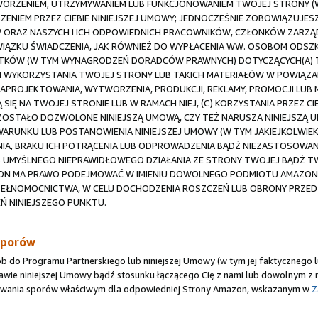
ORZENIEM, UTRZYMYWANIEM LUB FUNKCJONOWANIEM TWOJEJ STRONY (W 
ZENIEM PRZEZ CIEBIE NINIEJSZEJ UMOWY; JEDNOCZEŚNIE ZOBOWIĄZUJESZ
 ORAZ NASZYCH I ICH ODPOWIEDNICH PRACOWNIKÓW, CZŁONKÓW ZARZĄ
OWIĄZKU ŚWIADCZENIA, JAK RÓWNIEŻ DO WYPŁACENIA WW. OSOBOM ODS
DATKÓW (W TYM WYNAGRODZEŃ DORADCÓW PRAWNYCH) DOTYCZĄCYCH(A)
M WYKORZYSTANIA TWOJEJ STRONY LUB TAKICH MATERIAŁÓW W POWIĄZANIU
 ZAPROJEKTOWANIA, WYTWORZENIA, PRODUKCJI, REKLAMY, PROMOCJI LUB
SIĘ NA TWOJEJ STRONIE LUB W RAMACH NIEJ, (C) KORZYSTANIA PRZEZ CI
E ZOSTAŁO DOZWOLONE NINIEJSZĄ UMOWĄ, CZY TEŻ NARUSZA NINIEJSZĄ
K WARUNKU LUB POSTANOWIENIA NINIEJSZEJ UMOWY (W TYM JAKIEJKOLWI
NIA, BRAKU ICH POTRĄCENIA LUB ODPROWADZENIA BĄDŹ NIEZASTOSOWAN
LUB UMYŚLNEGO NIEPRAWIDŁOWEGO DZIAŁANIA ZE STRONY TWOJEJ BĄD
ON MA PRAWO PODEJMOWAĆ W IMIENIU DOWOLNEGO PODMIOTU AMAZON W
PEŁNOMOCNICTWA, W CELU DOCHODZENIA ROSZCZEŃ LUB OBRONY PRZED
 NINIEJSZEGO PUNKTU.
sporów
ób do Programu Partnerskiego lub niniejszej Umowy (w tym jej faktyczneg
tawie niniejszej Umowy bądź stosunku łączącego Cię z nami lub dowolnym 
ywania sporów właściwym dla odpowiedniej Strony Amazon, wskazanym w
Z