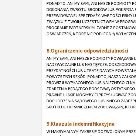
PONADTO, ANI MY SAMI, ANI NASZE PODMIOTY
DOKONANIA ZWROTU ŚRODKÓW LUB POKRYCIA S
PRZEWIDYWANEJ SPRZEDAŻY, WARTOŚCI FIRMY LU
ZWIĄZKU Z TWOIM UCZESTNICTWEM W PROGRAMI
PROGRAMIE PARTNERSKIM. ŻADNE Z POSTANOWI
OŚWIADCZEŃ, KTÓRE NIE PODLEGAJĄ WYŁĄCZEN
8.Ograniczenie odpowiedzialności
ANI MY SAMI, ANI NASZE PODMIOTY POWIĄZANE
NADZWYCZAJNE LUB NASTĘPCZE, ODSZKODOWANI
PRZYDATNOŚCI LUB UTRATĘ DANYCH POWSTAŁĄ 
POWYŻSZYCH SZKÓD. PONADTO, NASZA CAŁKOW
PROWIZJI WYPŁACONEGO LUB NALEŻNEGO CI NA
ZDARZENIA BĘDĄCEGO PODSTAWĄ OSTATNIEGO R
PRAWNEJ, JAKIE MOGŁYBY CI PRZYSŁUGIWAĆ Z
DOCHODZENIA SĄDOWEGO LUB INNEGO ZABEZPIE
SKUTKUJE OGRANICZENIEM ZOBOWIĄZAŃ, KTÓR
9.Klauzula indemnifikacyjna
W MAKSYMALNYM ZAKRESIE DOZWOLONYM PRZEP