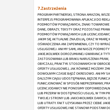
7.Zastrzeżenia
PROGRAM PARTNERSKI, STRONA AMAZON, WSZELK
INTERFEJS PROGRAMOWANIA APLIKACJI DO REK
PODMIOTÓW POWIĄZANYCH, ZNAKI TOWAROWE I 
DANE, OBRAZY, TEKSTY ORAZ POZOSTAŁE PRAWA
PODMIOTÓW POWIĄZANYCH LUB LICENCJODAWCÓ
JAKIM SIĘ AKTUALNIE ZNAJDUJĄ, ORAZ W MIARĘ
OŚWIADCZENIA ANI ZAPEWNIENIA, CZY TO WYR
USŁUGOWEJ. ANI MY SAMI, ANI NASZE PODMIOT
JAKIEJKOLWIEK DOROZUMIANEJ GWARANCJI TY
ZASTOSOWANIA LUB BRAKU NARUSZENIA PRAW, 
OBYCZAJU, PRAKTYK STOSOWANYCH W OBROCIE
OFERTY USŁUGOWEJ, JAK RÓWNIEŻ MOŻEMY ZMI
DOWOLNYM CZASIE BĄDŹ OKRESOWO. ANI MY SAM
DALSZYM CIĄGU UDOSTĘPNIANA, BĘDZIE FUNKCJ
FUNKCJONOWAĆ W SPOSÓB NIEPRZERWANY, PRAW
LICENCJODAWCY NIE PONOSIMY ODPOWIEDZIALN
LUB PRZERW W DOSTĘPNOŚCI USŁUG, W TYM PR
TWOJEJ STRONY LUB JAKICHKOLWIEK DANYCH, OB
LUB UTRATY. FAKT UZYSKANIA PRZEZ CIEBIE JA
OFERTY USŁUGOWEJ NIE STANOWI PODSTAWI DO 