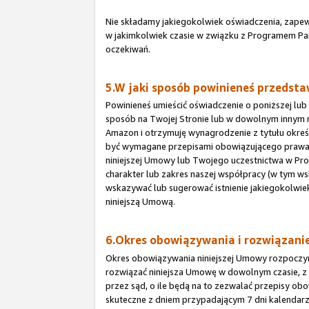
Nie składamy jakiegokolwiek oświadczenia, zapew
w jakimkolwiek czasie w związku z Programem Par
oczekiwań.
5.W jaki sposób powinieneś przedstaw
Powinieneś umieścić oświadczenie o poniższej lub
sposób na Twojej Stronie lub w dowolnym innym m
Amazon i otrzymuję wynagrodzenie z tytułu okr
być wymagane przepisami obowiązującego prawa, 
niniejszej Umowy lub Twojego uczestnictwa w Prog
charakter lub zakres naszej współpracy (w tym ws
wskazywać lub sugerować istnienie jakiegokolwi
niniejszą Umową.
6.Okres obowiązywania i rozwiązan
Okres obowiązywania niniejszej Umowy rozpoczyna s
rozwiązać niniejsza Umowę w dowolnym czasie, z
przez sąd, o ile będą na to zezwalać przepisy ob
skuteczne z dniem przypadającym 7 dni kalendar