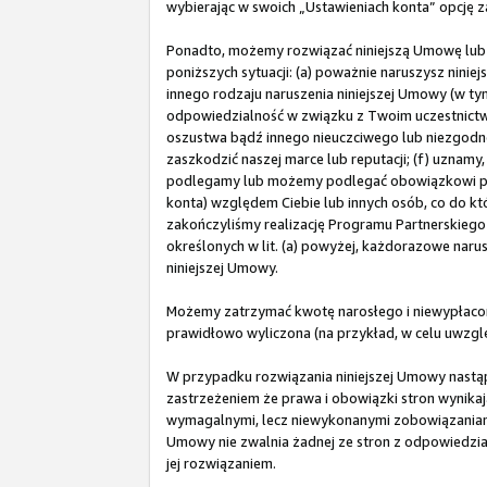
wybierając w swoich „Ustawieniach konta” opcję z
Ponadto, możemy rozwiązać niniejszą Umowę lub
poniższych sytuacji: (a) poważnie naruszysz ninie
innego rodzaju naruszenia niniejszej Umowy (w t
odpowiedzialność w związku z Twoim uczestnictw
oszustwa bądź innego nieuczciwego lub niezgodn
zaszkodzić naszej marce lub reputacji; (f) uznam
podlegamy lub możemy podlegać obowiązkowi pobi
konta) względem Ciebie lub innych osób, co do któ
zakończyliśmy realizację Programu Partnerskiego w
określonych w lit. (a) powyżej, każdorazowe nar
niniejszej Umowy.
Możemy zatrzymać kwotę narosłego i niewypłacon
prawidłowo wyliczona (na przykład, w celu uwzg
W przypadku rozwiązania niniejszej Umowy nastąpi
zastrzeżeniem że prawa i obowiązki stron wynikają
wymagalnymi, lecz niewykonanymi zobowiązaniami 
Umowy nie zwalnia żadnej ze stron z odpowiedzial
jej rozwiązaniem.