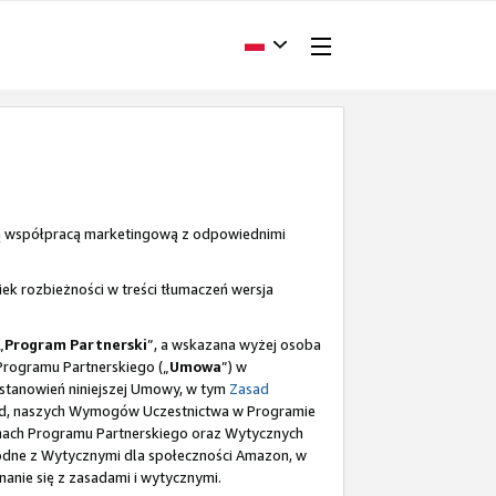
ą współpracą marketingową z odpowiednimi
ek rozbieżności w treści tłumaczeń wersja
„
Program Partnerski
”, a wskazana wyżej osoba
 Programu Partnerskiego („
Umowa
”) w
postanowień niniejszej Umowy, w tym
Zasad
kład, naszych Wymogów Uczestnictwa w Programie
ramach Programu Partnerskiego oraz Wytycznych
odne z Wytycznymi dla społeczności Amazon, w
anie się z zasadami i wytycznymi.