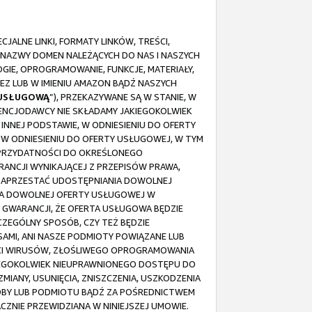
ALNE LINKI, FORMATY LINKÓW, TREŚCI,
 NAZWY DOMEN NALEŻĄCYCH DO NAS I NASZYCH
IE, OPROGRAMOWANIE, FUNKCJE, MATERIAŁY,
EZ LUB W IMIENIU AMAZON BĄDŹ NASZYCH
 USŁUGOWĄ
”), PRZEKAZYWANE SĄ W STANIE, W
ICENCJODAWCY NIE SKŁADAMY JAKIEGOKOLWIEK
NNEJ PODSTAWIE, W ODNIESIENIU DO OFERTY
I W ODNIESIENIU DO OFERTY USŁUGOWEJ, W TYM
 PRZYDATNOŚCI DO OKREŚLONEGO
ANCJI WYNIKAJĄCEJ Z PRZEPISÓW PRAWA,
 ZAPRZESTAĆ UDOSTĘPNIANIA DOWOLNEJ
NIA DOWOLNEJ OFERTY USŁUGOWEJ W
 GWARANCJI, ŻE OFERTA USŁUGOWA BĘDZIE
CZEGÓLNY SPOSÓB, CZY TEŻ BĘDZIE
AMI, ANI NASZE PODMIOTY POWIĄZANE LUB
OŚCI WIRUSÓW, ZŁOŚLIWEGO OPROGRAMOWANIA
KIEGOKOLWIEK NIEUPRAWNIONEGO DOSTĘPU DO
MIANY, USUNIĘCIA, ZNISZCZENIA, USZKODZENIA
 OSOBY LUB PODMIOTU BĄDŹ ZA POŚREDNICTWEM
ZNIE PRZEWIDZIANA W NINIEJSZEJ UMOWIE.