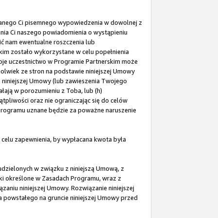
zanego Ci pisemnego wypowiedzenia w dowolnej z
zania Ci naszego powiadomienia o wystąpieniu
ić nam ewentualne roszczenia lub
kim zostało wykorzystane w celu popełnienia
oje uczestnictwo w Programie Partnerskim może
kolwiek ze stron na podstawie niniejszej Umowy
niniejszej Umowy (lub zawieszenia Twojego
ałają w porozumieniu z Toba, lub (h)
tpliwości oraz nie ograniczając się do celów
 Programu uznane będzie za poważne naruszenie
celu zapewnienia, by wypłacana kwota była
udzielonych w związku z niniejszą Umową, z
ązki określone w Zasadach Programu, wraz z
aniu niniejszej Umowy. Rozwiązanie niniejszej
ia powstałego na gruncie niniejszej Umowy przed