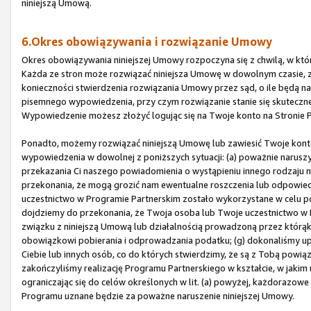
niniejszą Umową.
6.Okres obowiązywania i rozwiązanie Umowy
Okres obowiązywania niniejszej Umowy rozpoczyna się z chwilą, w której
Każda ze stron może rozwiązać niniejsza Umowę w dowolnym czasie, 
konieczności stwierdzenia rozwiązania Umowy przez sąd, o ile będą n
pisemnego wypowiedzenia, przy czym rozwiązanie stanie się skutecz
Wypowiedzenie możesz złożyć logując się na Twoje konto na Stronie P
Ponadto, możemy rozwiązać niniejszą Umowę lub zawiesić Twoje kon
wypowiedzenia w dowolnej z poniższych sytuacji: (a) poważnie naruszys
przekazania Ci naszego powiadomienia o wystąpieniu innego rodzaju 
przekonania, że mogą grozić nam ewentualne roszczenia lub odpowied
uczestnictwo w Programie Partnerskim zostało wykorzystane w celu p
dojdziemy do przekonania, że Twoja osoba lub Twoje uczestnictwo w P
związku z niniejszą Umową lub działalnością prowadzoną przez któr
obowiązkowi pobierania i odprowadzania podatku; (g) dokonaliśmy u
Ciebie lub innych osób, co do których stwierdzimy, że są z Tobą powiąz
zakończyliśmy realizację Programu Partnerskiego w kształcie, w jakim 
ograniczając się do celów określonych w lit. (a) powyżej, każdorazow
Programu uznane będzie za poważne naruszenie niniejszej Umowy.