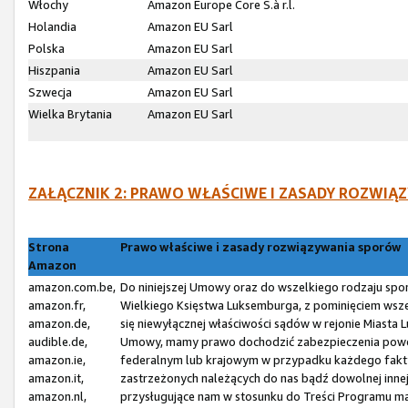
Włochy
Amazon Europe Core S.à r.l.
Holandia
Amazon EU Sarl
Polska
Amazon EU Sarl
Hiszpania
Amazon EU Sarl
Szwecja
Amazon EU Sarl
Wielka Brytania
Amazon EU Sarl
ZAŁĄCZNIK 2: PRAWO WŁAŚCIWE I ZASADY ROZW
Strona
Prawo właściwe i zasady rozwiązywania sporów
Amazon
amazon.com.be,
Do niniejszej Umowy oraz do wszelkiego rodzaju spo
amazon.fr,
Wielkiego Księstwa Luksemburga, z pominięciem wsze
amazon.de,
się niewyłącznej właściwości sądów w rejonie Miasta
audible.de,
Umowy, mamy prawo dochodzić zabezpieczenia powó
amazon.ie,
federalnym lub krajowym w przypadku każdego fakty
amazon.it,
zastrzeżonych należących do nas bądź dowolnej inne
amazon.nl,
przysługujące nam w stosunku do Treści Programu ma