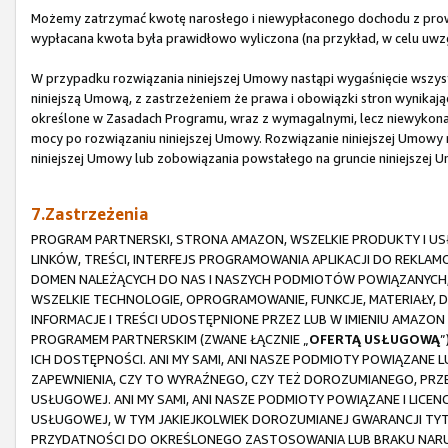
Możemy zatrzymać kwotę narosłego i niewypłaconego dochodu z prowi
wypłacana kwota była prawidłowo wyliczona (na przykład, w celu uwz
W przypadku rozwiązania niniejszej Umowy nastąpi wygaśnięcie wszystk
niniejszą Umową, z zastrzeżeniem że prawa i obowiązki stron wynikające
określone w Zasadach Programu, wraz z wymagalnymi, lecz niewykona
mocy po rozwiązaniu niniejszej Umowy. Rozwiązanie niniejszej Umowy n
niniejszej Umowy lub zobowiązania powstałego na gruncie niniejszej 
7.Zastrzeżenia
PROGRAM PARTNERSKI, STRONA AMAZON, WSZELKIE PRODUKTY I USŁ
LINKÓW, TREŚCI, INTERFEJS PROGRAMOWANIA APLIKACJI DO REKLA
DOMEN NALEŻĄCYCH DO NAS I NASZYCH PODMIOTÓW POWIĄZANYCH,
WSZELKIE TECHNOLOGIE, OPROGRAMOWANIE, FUNKCJE, MATERIAŁY, 
INFORMACJE I TREŚCI UDOSTĘPNIONE PRZEZ LUB W IMIENIU AMAZ
PROGRAMEM PARTNERSKIM (ZWANE ŁĄCZNIE „
OFERTĄ USŁUGOWĄ
”
ICH DOSTĘPNOŚCI. ANI MY SAMI, ANI NASZE PODMIOTY POWIĄZANE 
ZAPEWNIENIA, CZY TO WYRAŹNEGO, CZY TEŻ DOROZUMIANEGO, PRZ
USŁUGOWEJ. ANI MY SAMI, ANI NASZE PODMIOTY POWIĄZANE I LICE
USŁUGOWEJ, W TYM JAKIEJKOLWIEK DOROZUMIANEJ GWARANCJI TY
PRZYDATNOŚCI DO OKREŚLONEGO ZASTOSOWANIA LUB BRAKU NARUS