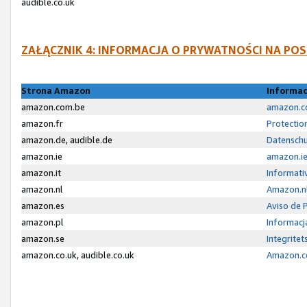
audible.co.uk
ZAŁĄCZNIK 4: INFORMACJA O PRYWATNOŚCI NA P
Strona Amazon
Informac
amazon.com.be
amazon.co
amazon.fr
Protectio
amazon.de, audible.de
Datenschu
amazon.ie
amazon.ie
amazon.it
Informativ
amazon.nl
Amazon.nl
amazon.es
Aviso de 
amazon.pl
Informacj
amazon.se
Integrite
amazon.co.uk, audible.co.uk
Amazon.co