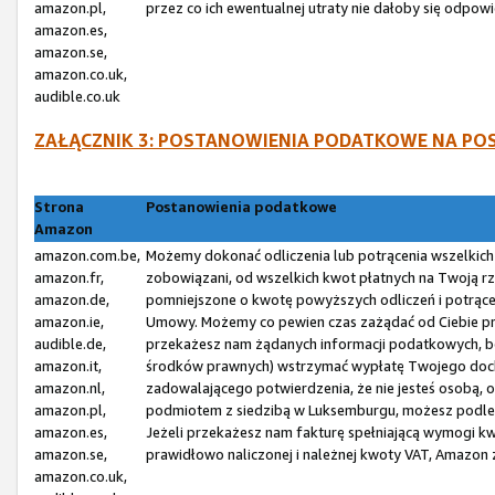
amazon.pl,
przez co ich ewentualnej utraty nie dałoby się odp
amazon.es,
amazon.se,
amazon.co.uk,
audible.co.uk
ZAŁĄCZNIK 3: POSTANOWIENIA PODATKOWE NA P
Strona
Postanowienia podatkowe
Amazon
amazon.com.be,
Możemy dokonać odliczenia lub potrącenia wszelkic
amazon.fr,
zobowiązani, od wszelkich kwot płatnych na Twoją r
amazon.de,
pomniejszone o kwotę powyższych odliczeń i potrąceń,
amazon.ie,
Umowy. Możemy co pewien czas zażądać od Ciebie prz
audible.de,
przekażesz nam żądanych informacji podatkowych, bę
amazon.it,
środków prawnych) wstrzymać wypłatę Twojego dochod
amazon.nl,
zadowalającego potwierdzenia, że nie jesteś osobą, 
amazon.pl,
podmiotem z siedzibą w Luksemburgu, możesz podle
amazon.es,
Jeżeli przekażesz nam fakturę spełniającą wymogi kw
amazon.se,
prawidłowo naliczonej i należnej kwoty VAT, Amazon
amazon.co.uk,