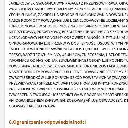
JAKIEJKOLWIEK GWARANCJI WYNIKAJĄCEJ Z PRZEPISÓW PRAWA, OBY
ZWYCZAJÓW HANDLOWYCH. MOŻEMY ZAPRZESTAĆ UDOSTĘPNIANIA D
CECHY, FUNKCJE, ZAKRES LUB SPOSÓB FUNKCJONOWANIA DOWOLNEJ
NASZE PODMIOTY POWIĄZANE LUB LICENCJODAWCY NIE UDZIELAMY G
FUNKCJONOWAĆ W SPOSÓB PRZEZ NAS OPISANY, SPÓJNY LUB W JAK
NIEPRZERWANY, PRAWIDŁOWY, BEZBŁĘDNY LUB WOLNY OD SZKODLIWY
LICENCJODAWCY NIE PONOSIMY ODPOWIEDZIALNOŚCI Z TYTUŁU (A)
OPROGRAMOWANIA LUB PRZERW W DOSTĘPNOŚCI USŁUG, W TYM PRZ
JAKIEGOKOLWIEK NIEUPRAWNIONEGO DOSTĘPU DO TWOJEJ STRONY 
TREŚCI, BĄDŹ TEŻ ICH ZMIANY, USUNIĘCIA, ZNISZCZENIA, USZKODZEN
INFORMACJI OD NAS, OD JAKIEJKOLWIEK INNEJ OSOBY LUB PODMI
POWSTANIA JAKIEJKOLWIEK GWARANCJI, KTÓRA NIE ZOSTAŁA JEDNOZ
NASZE PODMIOTY POWIĄZANE LUB LICENCJODAWCY NIE JESTEŚMY 
ZWROTU ŚRODKÓW LUB POKRYCIA SZKÓD POWSTAŁYCH W ZWIĄZKU 
PRZEWIDYWANEJ SPRZEDAŻY, WARTOŚCI FIRMY LUB INNYCH KORZYŚCI,
PRZEZ CIEBIE W ZWIĄZKU Z TWOIM UCZESTNICTWEM W PROGRAMIE P
ZAWIESZENIA TWOJEGO UCZESTNICTWA W PROGRAMIE PARTNERSKIM
ANI OGRANICZENIEM ZAPEWNIEŃ, ZOBOWIĄZAŃ LUB OŚWIADCZEŃ, K
OBOWIĄZUJĄCEGO PRAWA.
8.Ograniczenie odpowiedzialności