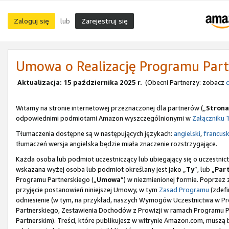
Zaloguj się
Zarejestruj się
lub
Umowa o Realizację Programu Part
Aktualizacja: 15 października 2025 r.
(Obecni Partnerzy: zobacz
c
Witamy na stronie internetowej przeznaczonej dla partnerów („
Strona
odpowiednimi podmiotami Amazon wyszczególnionymi w
Załączniku 
Tłumaczenia dostępne są w następujących językach:
angielski
,
francusk
tłumaczeń wersja angielska będzie miała znaczenie rozstrzygające.
Każda osoba lub podmiot uczestniczący lub ubiegający się o uczestn
wskazana wyżej osoba lub podmiot określany jest jako „
Ty
”, lub „
Par
Programu Partnerskiego („
Umowa
”) w niezmienionej formie. Poprzez 
przyjęcie postanowień niniejszej Umowy, w tym
Zasad Programu
(zdefi
odniesienie (w tym, na przykład, naszych Wymogów Uczestnictwa w Pro
Partnerskiego, Zestawienia Dochodów z Prowizji w ramach Programu
Partnerskim). Treści, które publikujesz w witrynie Amazon.com, musz