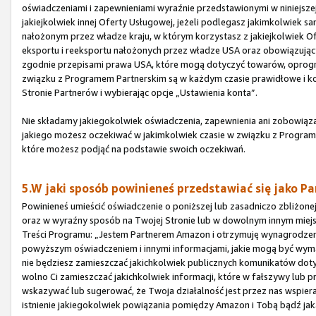
oświadczeniami i zapewnieniami wyraźnie przedstawionymi w niniejszej
jakiejkolwiek innej Oferty Usługowej, jeżeli podlegasz jakimkolwie
nałożonym przez władze kraju, w którym korzystasz z jakiejkolwiek O
eksportu i reeksportu nałożonych przez władze USA oraz obowiązując
zgodnie przepisami prawa USA, które mogą dotyczyć towarów, oprogram
związku z Programem Partnerskim są w każdym czasie prawidłowe i ko
Stronie Partnerów i wybierając opcje „Ustawienia konta”.
Nie składamy jakiegokolwiek oświadczenia, zapewnienia ani zobowiązan
jakiego możesz oczekiwać w jakimkolwiek czasie w związku z Programe
które możesz podjąć na podstawie swoich oczekiwań.
5.W jaki sposób powinieneś przedstawiać się jako Pa
Powinieneś umieścić oświadczenie o poniższej lub zasadniczo zbliżone
oraz w wyraźny sposób na Twojej Stronie lub w dowolnym innym miejs
Treści Programu: „Jestem Partnerem Amazon i otrzymuję wynagrodze
powyższym oświadczeniem i innymi informacjami, jakie mogą być wy
nie będziesz zamieszczać jakichkolwiek publicznych komunikatów dot
wolno Ci zamieszczać jakichkolwiek informacji, które w fałszywy lub 
wskazywać lub sugerować, że Twoja działalność jest przez nas wspier
istnienie jakiegokolwiek powiązania pomiędzy Amazon i Tobą bądź ja