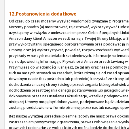
12.Postanowienia dodatkowe
Od czasu do czasu możemy wysyłać wiadomości związane z Programem 
Możemy ponadto (a) monitorować, rejestrować, wykorzystywać i udost
uzyskujemy w związku z umieszczaniem przez Ciebie Specjalnych Linków
Amazon dany klient Amazon wszedł na nią z Twojej Strony klikając w Sp
przy wykorzystaniu specjalnego oprogramowania oraz poddawać ją inne
Umowy, oraz (c) wykorzystywać, powielać, rozpowszechniać i wyświet
przykłady w naszych materiałach szkoleniowych. Informacje na tema
się z odpowiednią Informacją o Prywatności Amazon przedstawioną w
Przyjmujesz do wiadomości i uznajesz, że (a) my oraz nasze podmio
ruch na naszych stronach na zasadach, które różnią się od zasad opi
dowolnym czasie (bezpośrednio lub pośrednio) korzystać ze strony lub 
dochodzenia z naszej strony ścisłego przestrzegania któregokolwiek z
dochodzenia przestrzegania danego postanowienia lub jakiegokolwiek 
dokonywane przez nas ustalenia i aktualizacje, wszelkie podejmowane 
niniejszej Umowy mogą być dokonywane, podejmowane bądź udzielane 
zostaną przedstawione w formie pisemnej przez nas lub naszego upow
Bez naszej wyraźnej uprzedniej pisemnej zgody nie masz prawa dokonać 
zastrzeżeniem powyższego ograniczenia, prawa i zobowiązania wynika
prawnych i cesjonariuszy, wobec których można będzie dochodzić ich 