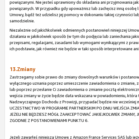
powiązanymi. Nie jesteś uprawniony do składania ani przyjmowania ja
powiązanych. W przypadku gdy upoważnisz lub zachęcisz inną osobę lu
Umowy, bądź też udzielisz jej pomocy w dokonaniu takiej czynności lub
samodzielnie.
Niezależnie od jakichkolwiek odmiennych postanowień niniejszej Umowy,
działania w jakikolwiek sposób (w tym do podjęcia lub zaniechania jaki
przepisami, regulacjami, zasadami lub wymogami wynikającymi z praw
ich podstawie, jak również nie będzie w taki sposób interpretowane an
13.Zmiany
Zastrzegamy sobie prawo do zmiany dowolnych warunków i postanowi
wyłącznego uznania poprzez umieszczenie zawiadomienia o zmianie, zm
lub poprzez przesłanie Ci zawiadomienia o zmianie pocztą elektronic
wejścia zmiany w życie będzie data wskazana w powiadomieniu, która
Nadzwyczajnego Dochodu z Prowizji, przypadać będzie nie wcześniej
UCZESTNICTWO W PROGRAMIE PARTNERSKIM PO DNIU WEJŚCIA ZMI
JEŻELI NIE BĘDZIESZ MÓGŁ ZAAKCEPTOWAĆ JAKIEJKOLWIEK ZMIANY,
ZGODNIE Z POSTANOWIENIAMI PUNKTU 6.
Jeżeli zawarłeś niniejszą Umowę z Amazon France Services SAS lub je