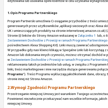
edytowania lub usuwania opinii klientów w celu uzyskania wynagrodze
1.Opis Programu Partnerskiego
Program Partnerski umożliwia Ci osiąganie przychodów z treści umiesz
generowanych przez użytkowników ,aplikacji sieciowych oraz Alexa sk
UK i umieszczających produkty na stronie internetowej amazon.co.uk) 
Stronie (i) linków do Strony Amazon wskazanej w
Załączniku 1
lub, o i
Zestawieniem Dochodów z Prowizji w ramach Programu Partnerskiego
pośrednictwem Alexa Shopping Kit). Linki muszą zawierać udostępnione
W przypadku gdy nasi klienci klikają w Specjalne Linki lub korzystają
Amazon lub dokonania innych czynności, możesz otrzymać dochód w po
w
Zestawieniem Dochodów z Prowizji w ramach Programu Partnerskie
reklamowania takich przedmiotów lub usług, w związku z Programem Pa
linki, treści marketingowe i inne narzędzia służące generowaniu połączeń
Programu
”). Treści Programu wykluczają jakichkolwiek dane, obrazy,
stronie innej niż Strona Amazon.
2.Wymogi Zgodności Programu Partnerskiego
Przestrzeganie niniejszej Umowy jest warunkiem Twojego uczestnictwa
Powinieneś niezwłocznie przekazywać nam wszelkie informacje, jakic
niniejszej Umowy.