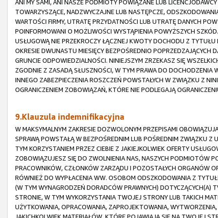
ANI MY SAMI, ANI NASZE PODMIOTY POWIĄZANE LUB LICENCJODAWCY
TOWARZYSZĄCE, NADZWYCZAJNE LUB NASTĘPCZE, ODSZKODOWANIA 
WARTOŚCI FIRMY, UTRATĘ PRZYDATNOŚCI LUB UTRATĘ DANYCH POW
POINFORMOWANI O MOŻLIWOŚCI WYSTĄPIENIA POWYŻSZYCH SZKÓD.
USŁUGOWĄ NIE PRZEKROCZY ŁĄCZNEJ KWOTY DOCHODU Z TYTUŁU P
OKRESIE DWUNASTU MIESIĘCY BEZPOŚREDNIO POPRZEDZAJĄCYCH D
GRUNCIE ODPOWIEDZIALNOŚCI. NINIEJSZYM ZRZEKASZ SIĘ WSZELKI
ZGODNIE Z ZASADĄ SŁUSZNOŚCI, W TYM PRAWA DO DOCHODZENIA
INNEGO ZABEZPIECZENIA ROSZCZEŃ POWSTAŁYCH W ZWIĄZKU Z NIN
OGRANICZENIEM ZOBOWIĄZAŃ, KTÓRE NIE PODLEGAJĄ OGRANICZEN
9.Klauzula indemnifikacyjna
W MAKSYMALNYM ZAKRESIE DOZWOLONYM PRZEPISAMI OBOWIĄZUJĄC
SPRAWĄ POWSTAŁĄ W BEZPOŚREDNIM LUB POŚREDNIM ZWIĄZKU Z 
TYM KORZYSTANIEM PRZEZ CIEBIE Z JAKIEJKOLWIEK OFERTY USŁUGO
ZOBOWIĄZUJESZ SIĘ DO ZWOLNIENIA NAS, NASZYCH PODMIOTÓW PO
PRACOWNIKÓW, CZŁONKÓW ZARZĄDU I POZOSTAŁYCH ORGANÓW ORAZ
RÓWNIEŻ DO WYPŁACENIA WW. OSOBOM ODSZKODOWANIA Z TYTUŁU
(W TYM WYNAGRODZEŃ DORADCÓW PRAWNYCH) DOTYCZĄCYCH(A) TW
STRONIE, W TYM WYKORZYSTANIA TWOJEJ STRONY LUB TAKICH MATER
UŻYTKOWANIA, OPRACOWANIA, ZAPROJEKTOWANIA, WYTWORZENIA, 
JAKICHKOLWIEK MATERIAŁÓW, KTÓRE POJAWIAJĄ SIĘ NA TWOJEJ STRO