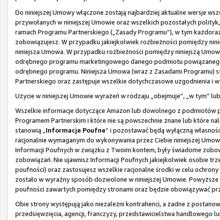
Do niniejszej Umowy włączone zostają najbardziej aktualne wersje wsze
przywołanych w niniejszej Umowie oraz wszelkich pozostałych polityk,
ramach Programu Partnerskiego („Zasady Programu”), w tym każdorazo
zobowiązujesz. W przypadku jakiejkolwiek rozbieżności pomiędzy nin
niniejsza Umowa. W przypadku rozbieżności pomiędzy niniejszą Um
odrębnego programu marketingowego danego podmiotu powiązanego, 
odrębnego programu. Niniejsza Umowa (wraz z Zasadami Programu) s
Partnerskiego oraz zastępuje wszelkie dotychczasowe uzgodnienia i 
Użycie w niniejszej Umowie wyrażeń w rodzaju „obejmuje”, „w tym” l
Wszelkie informacje dotyczące Amazon lub dowolnego z podmiotów p
Programem Partnerskim i które nie są powszechnie znane lub które na
stanowią „
Informacje Poufne
” i pozostawać będą wyłączną własnośc
racjonalnie wymaganym do wykonywania przez Ciebie niniejszej Umowy
Informacji Poufnych w związku z Twoim kontem, były świadome zobowi
zobowiązań. Nie ujawnisz Informacji Poufnych jakiejkolwiek osobie tr
poufności) oraz zastosujesz wszelkie racjonalne środki w celu ochron
zostało w wyraźny sposób dozwolone w niniejszej Umowie. Powyższe 
poufności zawartych pomiędzy stronami oraz będzie obowiązywać prze
Obie strony występują jako niezależni kontrahenci, a żadne z postanow
przedsięwzięcia, agencji, franczyzy, przedstawicielstwa handlowego