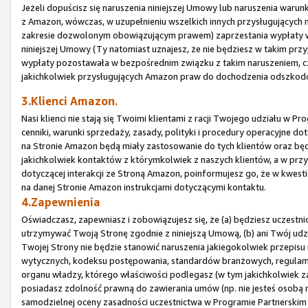
Jeżeli dopuścisz się naruszenia niniejszej Umowy lub naruszenia waru
z Amazon, wówczas, w uzupełnieniu wszelkich innych przysługujących
zakresie dozwolonym obowiązującym prawem) zaprzestania wypłaty wsz
niniejszej Umowy (Ty natomiast uznajesz, że nie będziesz w takim prz
wypłaty pozostawała w bezpośrednim związku z takim naruszeniem, czy
jakichkolwiek przysługujących Amazon praw do dochodzenia odszkod
3.Klienci Amazon.
Nasi klienci nie stają się Twoimi klientami z racji Twojego udziału w
cenniki, warunki sprzedaży, zasady, polityki i procedury operacyjne 
na Stronie Amazon będą miały zastosowanie do tych klientów oraz bę
jakichkolwiek kontaktów z którymkolwiek z naszych klientów, a w prz
dotyczącej interakcji ze Stroną Amazon, poinformujesz go, że w kwes
na danej Stronie Amazon instrukcjami dotyczącymi kontaktu.
4.Zapewnienia
Oświadczasz, zapewniasz i zobowiązujesz się, że (a) będziesz uczestn
utrzymywać Twoją Stronę zgodnie z niniejszą Umową, (b) ani Twój udz
Twojej Strony nie będzie stanowić naruszenia jakiegokolwiek przepisu 
wytycznych, kodeksu postępowania, standardów branżowych, regulam
organu władzy, którego właściwości podlegasz (w tym jakichkolwiek za
posiadasz zdolność prawną do zawierania umów (np. nie jesteś osobą n
samodzielnej oceny zasadności uczestnictwa w Programie Partnerskim i 