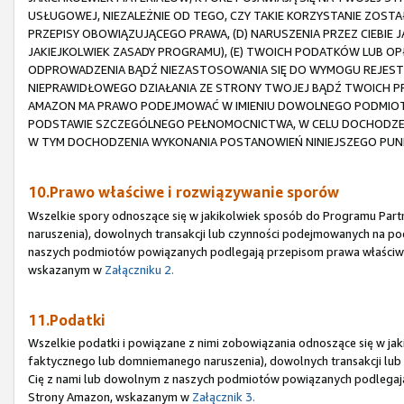
USŁUGOWEJ, NIEZALEŻNIE OD TEGO, CZY TAKIE KORZYSTANIE ZOST
PRZEPISY OBOWIĄZUJĄCEGO PRAWA, (D) NARUSZENIA PRZEZ CIEBIE
JAKIEJKOLWIEK ZASADY PROGRAMU), (E) TWOICH PODATKÓW LUB OP
ODPROWADZENIA BĄDŹ NIEZASTOSOWANIA SIĘ DO WYMOGU REJESTRA
NIEPRAWIDŁOWEGO DZIAŁANIA ZE STRONY TWOJEJ BĄDŹ TWOICH
AMAZON MA PRAWO PODEJMOWAĆ W IMIENIU DOWOLNEGO PODMIOTU 
PODSTAWIE SZCZEGÓLNEGO PEŁNOMOCNICTWA, W CELU DOCHODZEN
W TYM DOCHODZENIA WYKONANIA POSTANOWIEŃ NINIEJSZEGO PUN
10.Prawo właściwe i rozwiązywanie sporów
Wszelkie spory odnoszące się w jakikolwiek sposób do Programu Part
naruszenia), dowolnych transakcji lub czynności podejmowanych na po
naszych podmiotów powiązanych podlegają przepisom prawa właściw
wskazanym w
Załączniku 2.
11.Podatki
Wszelkie podatki i powiązane z nimi zobowiązania odnoszące się w jak
faktycznego lub domniemanego naruszenia), dowolnych transakcji lu
Cię z nami lub dowolnym z naszych podmiotów powiązanych podlegaj
Strony Amazon, wskazanym w
Załącznik 3.