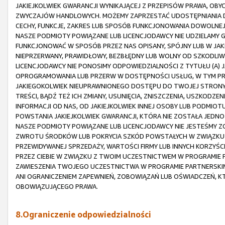
JAKIEJKOLWIEK GWARANCJI WYNIKAJĄCEJ Z PRZEPISÓW PRAWA, OBY
ZWYCZAJÓW HANDLOWYCH. MOŻEMY ZAPRZESTAĆ UDOSTĘPNIANIA D
CECHY, FUNKCJE, ZAKRES LUB SPOSÓB FUNKCJONOWANIA DOWOLNEJ
NASZE PODMIOTY POWIĄZANE LUB LICENCJODAWCY NIE UDZIELAMY G
FUNKCJONOWAĆ W SPOSÓB PRZEZ NAS OPISANY, SPÓJNY LUB W JAK
NIEPRZERWANY, PRAWIDŁOWY, BEZBŁĘDNY LUB WOLNY OD SZKODLIWY
LICENCJODAWCY NIE PONOSIMY ODPOWIEDZIALNOŚCI Z TYTUŁU (A)
OPROGRAMOWANIA LUB PRZERW W DOSTĘPNOŚCI USŁUG, W TYM PRZ
JAKIEGOKOLWIEK NIEUPRAWNIONEGO DOSTĘPU DO TWOJEJ STRONY 
TREŚCI, BĄDŹ TEŻ ICH ZMIANY, USUNIĘCIA, ZNISZCZENIA, USZKODZEN
INFORMACJI OD NAS, OD JAKIEJKOLWIEK INNEJ OSOBY LUB PODMI
POWSTANIA JAKIEJKOLWIEK GWARANCJI, KTÓRA NIE ZOSTAŁA JEDNOZ
NASZE PODMIOTY POWIĄZANE LUB LICENCJODAWCY NIE JESTEŚMY 
ZWROTU ŚRODKÓW LUB POKRYCIA SZKÓD POWSTAŁYCH W ZWIĄZKU 
PRZEWIDYWANEJ SPRZEDAŻY, WARTOŚCI FIRMY LUB INNYCH KORZYŚCI,
PRZEZ CIEBIE W ZWIĄZKU Z TWOIM UCZESTNICTWEM W PROGRAMIE P
ZAWIESZENIA TWOJEGO UCZESTNICTWA W PROGRAMIE PARTNERSKIM
ANI OGRANICZENIEM ZAPEWNIEŃ, ZOBOWIĄZAŃ LUB OŚWIADCZEŃ, K
OBOWIĄZUJĄCEGO PRAWA.
8.Ograniczenie odpowiedzialności