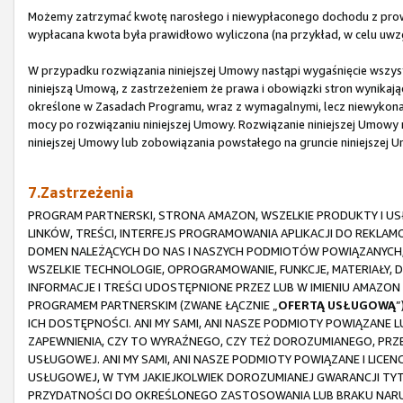
Możemy zatrzymać kwotę narosłego i niewypłaconego dochodu z prowi
wypłacana kwota była prawidłowo wyliczona (na przykład, w celu uwz
W przypadku rozwiązania niniejszej Umowy nastąpi wygaśnięcie wszystk
niniejszą Umową, z zastrzeżeniem że prawa i obowiązki stron wynikające
określone w Zasadach Programu, wraz z wymagalnymi, lecz niewykona
mocy po rozwiązaniu niniejszej Umowy. Rozwiązanie niniejszej Umowy n
niniejszej Umowy lub zobowiązania powstałego na gruncie niniejszej 
7.Zastrzeżenia
PROGRAM PARTNERSKI, STRONA AMAZON, WSZELKIE PRODUKTY I USŁ
LINKÓW, TREŚCI, INTERFEJS PROGRAMOWANIA APLIKACJI DO REKLA
DOMEN NALEŻĄCYCH DO NAS I NASZYCH PODMIOTÓW POWIĄZANYCH,
WSZELKIE TECHNOLOGIE, OPROGRAMOWANIE, FUNKCJE, MATERIAŁY, 
INFORMACJE I TREŚCI UDOSTĘPNIONE PRZEZ LUB W IMIENIU AMAZ
PROGRAMEM PARTNERSKIM (ZWANE ŁĄCZNIE „
OFERTĄ USŁUGOWĄ
”
ICH DOSTĘPNOŚCI. ANI MY SAMI, ANI NASZE PODMIOTY POWIĄZANE 
ZAPEWNIENIA, CZY TO WYRAŹNEGO, CZY TEŻ DOROZUMIANEGO, PRZ
USŁUGOWEJ. ANI MY SAMI, ANI NASZE PODMIOTY POWIĄZANE I LICE
USŁUGOWEJ, W TYM JAKIEJKOLWIEK DOROZUMIANEJ GWARANCJI TY
PRZYDATNOŚCI DO OKREŚLONEGO ZASTOSOWANIA LUB BRAKU NARUS