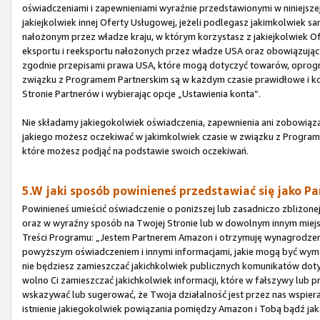
oświadczeniami i zapewnieniami wyraźnie przedstawionymi w niniejszej
jakiejkolwiek innej Oferty Usługowej, jeżeli podlegasz jakimkolwie
nałożonym przez władze kraju, w którym korzystasz z jakiejkolwiek O
eksportu i reeksportu nałożonych przez władze USA oraz obowiązując
zgodnie przepisami prawa USA, które mogą dotyczyć towarów, oprogram
związku z Programem Partnerskim są w każdym czasie prawidłowe i ko
Stronie Partnerów i wybierając opcje „Ustawienia konta”.
Nie składamy jakiegokolwiek oświadczenia, zapewnienia ani zobowiązan
jakiego możesz oczekiwać w jakimkolwiek czasie w związku z Programe
które możesz podjąć na podstawie swoich oczekiwań.
5.W jaki sposób powinieneś przedstawiać się jako Pa
Powinieneś umieścić oświadczenie o poniższej lub zasadniczo zbliżone
oraz w wyraźny sposób na Twojej Stronie lub w dowolnym innym miejs
Treści Programu: „Jestem Partnerem Amazon i otrzymuję wynagrodze
powyższym oświadczeniem i innymi informacjami, jakie mogą być wy
nie będziesz zamieszczać jakichkolwiek publicznych komunikatów dot
wolno Ci zamieszczać jakichkolwiek informacji, które w fałszywy lub 
wskazywać lub sugerować, że Twoja działalność jest przez nas wspier
istnienie jakiegokolwiek powiązania pomiędzy Amazon i Tobą bądź ja