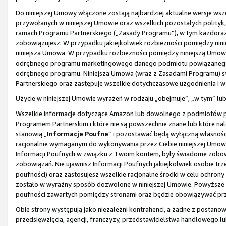
Do niniejszej Umowy włączone zostają najbardziej aktualne wersje wsze
przywołanych w niniejszej Umowie oraz wszelkich pozostałych polityk,
ramach Programu Partnerskiego („Zasady Programu”), w tym każdorazo
zobowiązujesz. W przypadku jakiejkolwiek rozbieżności pomiędzy nin
niniejsza Umowa. W przypadku rozbieżności pomiędzy niniejszą Um
odrębnego programu marketingowego danego podmiotu powiązanego, 
odrębnego programu. Niniejsza Umowa (wraz z Zasadami Programu) s
Partnerskiego oraz zastępuje wszelkie dotychczasowe uzgodnienia i 
Użycie w niniejszej Umowie wyrażeń w rodzaju „obejmuje”, „w tym” l
Wszelkie informacje dotyczące Amazon lub dowolnego z podmiotów p
Programem Partnerskim i które nie są powszechnie znane lub które na
stanowią „
Informacje Poufne
” i pozostawać będą wyłączną własnośc
racjonalnie wymaganym do wykonywania przez Ciebie niniejszej Umowy
Informacji Poufnych w związku z Twoim kontem, były świadome zobowi
zobowiązań. Nie ujawnisz Informacji Poufnych jakiejkolwiek osobie tr
poufności) oraz zastosujesz wszelkie racjonalne środki w celu ochron
zostało w wyraźny sposób dozwolone w niniejszej Umowie. Powyższe 
poufności zawartych pomiędzy stronami oraz będzie obowiązywać prze
Obie strony występują jako niezależni kontrahenci, a żadne z postanow
przedsięwzięcia, agencji, franczyzy, przedstawicielstwa handlowego