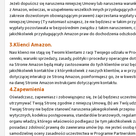
Jeżeli dopuścisz się naruszenia niniejszej Umowy lub naruszenia waru
z Amazon, wówczas, w uzupełnieniu wszelkich innych przysługujących
zakresie dozwolonym obowiązującym prawem) zaprzestania wypłaty wsz
niniejszej Umowy (Ty natomiast uznajesz, że nie będziesz w takim prz
wypłaty pozostawała w bezpośrednim związku z takim naruszeniem, czy
jakichkolwiek przysługujących Amazon praw do dochodzenia odszkod
3.Klienci Amazon.
Nasi klienci nie stają się Twoimi klientami z racji Twojego udziału w
cenniki, warunki sprzedaży, zasady, polityki i procedury operacyjne 
na Stronie Amazon będą miały zastosowanie do tych klientów oraz bę
jakichkolwiek kontaktów z którymkolwiek z naszych klientów, a w prz
dotyczącej interakcji ze Stroną Amazon, poinformujesz go, że w kwes
na danej Stronie Amazon instrukcjami dotyczącymi kontaktu.
4.Zapewnienia
Oświadczasz, zapewniasz i zobowiązujesz się, że (a) będziesz uczestn
utrzymywać Twoją Stronę zgodnie z niniejszą Umową, (b) ani Twój udz
Twojej Strony nie będzie stanowić naruszenia jakiegokolwiek przepisu 
wytycznych, kodeksu postępowania, standardów branżowych, regulam
organu władzy, którego właściwości podlegasz (w tym jakichkolwiek za
posiadasz zdolność prawną do zawierania umów (np. nie jesteś osobą n
samodzielnej oceny zasadności uczestnictwa w Programie Partnerskim i 