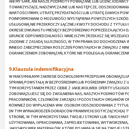
ANI MY SAMI, ANI NASZE PODMIOTY POWIĄZANE LUB LICENCJODAWCY
TOWARZYSZĄCE, NADZWYCZAJNE LUB NASTĘPCZE, ODSZKODOWANIA 
WARTOŚCI FIRMY, UTRATĘ PRZYDATNOŚCI LUB UTRATĘ DANYCH POW
POINFORMOWANI O MOŻLIWOŚCI WYSTĄPIENIA POWYŻSZYCH SZKÓD.
USŁUGOWĄ NIE PRZEKROCZY ŁĄCZNEJ KWOTY DOCHODU Z TYTUŁU P
OKRESIE DWUNASTU MIESIĘCY BEZPOŚREDNIO POPRZEDZAJĄCYCH D
GRUNCIE ODPOWIEDZIALNOŚCI. NINIEJSZYM ZRZEKASZ SIĘ WSZELKI
ZGODNIE Z ZASADĄ SŁUSZNOŚCI, W TYM PRAWA DO DOCHODZENIA
INNEGO ZABEZPIECZENIA ROSZCZEŃ POWSTAŁYCH W ZWIĄZKU Z NIN
OGRANICZENIEM ZOBOWIĄZAŃ, KTÓRE NIE PODLEGAJĄ OGRANICZEN
9.Klauzula indemnifikacyjna
W MAKSYMALNYM ZAKRESIE DOZWOLONYM PRZEPISAMI OBOWIĄZUJĄC
SPRAWĄ POWSTAŁĄ W BEZPOŚREDNIM LUB POŚREDNIM ZWIĄZKU Z 
TYM KORZYSTANIEM PRZEZ CIEBIE Z JAKIEJKOLWIEK OFERTY USŁUGO
ZOBOWIĄZUJESZ SIĘ DO ZWOLNIENIA NAS, NASZYCH PODMIOTÓW PO
PRACOWNIKÓW, CZŁONKÓW ZARZĄDU I POZOSTAŁYCH ORGANÓW ORAZ
RÓWNIEŻ DO WYPŁACENIA WW. OSOBOM ODSZKODOWANIA Z TYTUŁU
(W TYM WYNAGRODZEŃ DORADCÓW PRAWNYCH) DOTYCZĄCYCH(A) TW
STRONIE, W TYM WYKORZYSTANIA TWOJEJ STRONY LUB TAKICH MATER
UŻYTKOWANIA, OPRACOWANIA, ZAPROJEKTOWANIA, WYTWORZENIA, 
JAKICHKOLWIEK MATERIAŁÓW, KTÓRE POJAWIAJĄ SIĘ NA TWOJEJ STRO