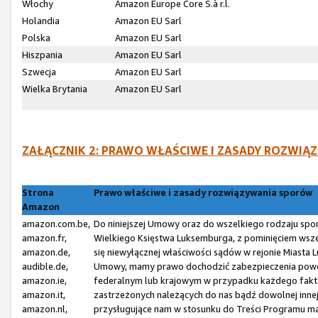
Włochy
Amazon Europe Core S.à r.l.
Holandia
Amazon EU Sarl
Polska
Amazon EU Sarl
Hiszpania
Amazon EU Sarl
Szwecja
Amazon EU Sarl
Wielka Brytania
Amazon EU Sarl
ZAŁĄCZNIK 2: PRAWO WŁAŚCIWE I ZASADY ROZW
Strona
Prawo właściwe i zasady rozwiązywania sporów
Amazon
amazon.com.be,
Do niniejszej Umowy oraz do wszelkiego rodzaju spo
amazon.fr,
Wielkiego Księstwa Luksemburga, z pominięciem wsze
amazon.de,
się niewyłącznej właściwości sądów w rejonie Miasta
audible.de,
Umowy, mamy prawo dochodzić zabezpieczenia powó
amazon.ie,
federalnym lub krajowym w przypadku każdego fakty
amazon.it,
zastrzeżonych należących do nas bądź dowolnej inne
amazon.nl,
przysługujące nam w stosunku do Treści Programu ma