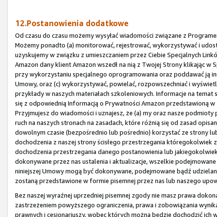
12.Postanowienia dodatkowe
Od czasu do czasu możemy wysyłać wiadomości związane z Programem 
Możemy ponadto (a) monitorować, rejestrować, wykorzystywać i udost
uzyskujemy w związku z umieszczaniem przez Ciebie Specjalnych Linków
Amazon dany klient Amazon wszedł na nią z Twojej Strony klikając w Sp
przy wykorzystaniu specjalnego oprogramowania oraz poddawać ją inne
Umowy, oraz (c) wykorzystywać, powielać, rozpowszechniać i wyświet
przykłady w naszych materiałach szkoleniowych. Informacje na tema
się z odpowiednią Informacją o Prywatności Amazon przedstawioną w
Przyjmujesz do wiadomości i uznajesz, że (a) my oraz nasze podmio
ruch na naszych stronach na zasadach, które różnią się od zasad opi
dowolnym czasie (bezpośrednio lub pośrednio) korzystać ze strony lub 
dochodzenia z naszej strony ścisłego przestrzegania któregokolwiek z
dochodzenia przestrzegania danego postanowienia lub jakiegokolwiek 
dokonywane przez nas ustalenia i aktualizacje, wszelkie podejmowane 
niniejszej Umowy mogą być dokonywane, podejmowane bądź udzielane 
zostaną przedstawione w formie pisemnej przez nas lub naszego upow
Bez naszej wyraźnej uprzedniej pisemnej zgody nie masz prawa dokonać 
zastrzeżeniem powyższego ograniczenia, prawa i zobowiązania wynika
prawnych i cesjonariuszy, wobec których można będzie dochodzić ich 