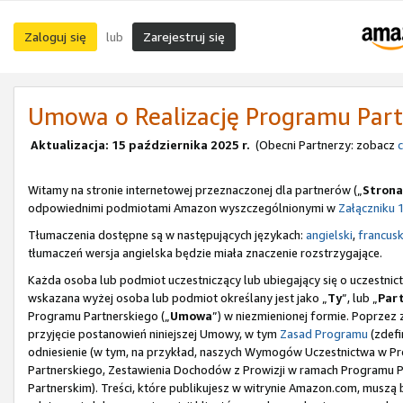
Zaloguj się
Zarejestruj się
lub
Umowa o Realizację Programu Part
Aktualizacja: 15 października 2025 r.
(Obecni Partnerzy: zobacz
c
Witamy na stronie internetowej przeznaczonej dla partnerów („
Strona
odpowiednimi podmiotami Amazon wyszczególnionymi w
Załączniku 
Tłumaczenia dostępne są w następujących językach:
angielski
,
francusk
tłumaczeń wersja angielska będzie miała znaczenie rozstrzygające.
Każda osoba lub podmiot uczestniczący lub ubiegający się o uczestn
wskazana wyżej osoba lub podmiot określany jest jako „
Ty
”, lub „
Par
Programu Partnerskiego („
Umowa
”) w niezmienionej formie. Poprzez 
przyjęcie postanowień niniejszej Umowy, w tym
Zasad Programu
(zdefi
odniesienie (w tym, na przykład, naszych Wymogów Uczestnictwa w Pro
Partnerskiego, Zestawienia Dochodów z Prowizji w ramach Programu
Partnerskim). Treści, które publikujesz w witrynie Amazon.com, musz