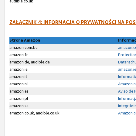
audible.co.uk
ZAŁĄCZNIK 4: INFORMACJA O PRYWATNOŚCI NA P
Strona Amazon
Informac
amazon.com.be
amazon.co
amazon.fr
Protectio
amazon.de, audible.de
Datenschu
amazon.ie
amazon.ie
amazon.it
Informativ
amazon.nl
Amazon.nl
amazon.es
Aviso de 
amazon.pl
Informacj
amazon.se
Integrite
amazon.co.uk, audible.co.uk
Amazon.co