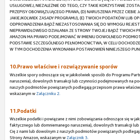
USŁUGOWEJ, NIEZALEŻNIE OD TEGO, CZY TAKIE KORZYSTANIE ZOST
PRZEPISY OBOWIĄZUJĄCEGO PRAWA, (D) NARUSZENIA PRZEZ CIEBIE
JAKIEJKOLWIEK ZASADY PROGRAMU), (E) TWOICH PODATKÓW LUB OP
ODPROWADZENIA BĄDŹ NIEZASTOSOWANIA SIĘ DO WYMOGU REJESTRA
NIEPRAWIDŁOWEGO DZIAŁANIA ZE STRONY TWOJEJ BĄDŹ TWOICH
AMAZON MA PRAWO PODEJMOWAĆ W IMIENIU DOWOLNEGO PODMIOTU 
PODSTAWIE SZCZEGÓLNEGO PEŁNOMOCNICTWA, W CELU DOCHODZEN
W TYM DOCHODZENIA WYKONANIA POSTANOWIEŃ NINIEJSZEGO PUN
10.Prawo właściwe i rozwiązywanie sporów
Wszelkie spory odnoszące się w jakikolwiek sposób do Programu Part
naruszenia), dowolnych transakcji lub czynności podejmowanych na po
naszych podmiotów powiązanych podlegają przepisom prawa właściw
wskazanym w
Załączniku 2.
11.Podatki
Wszelkie podatki i powiązane z nimi zobowiązania odnoszące się w jak
faktycznego lub domniemanego naruszenia), dowolnych transakcji lu
Cię z nami lub dowolnym z naszych podmiotów powiązanych podlegaj
Strony Amazon, wskazanym w
Załącznik 3.