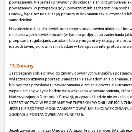
powiązanymi. Nie jesteś uprawniony do składania ani przyjmowania ja
powiązanych. W przypadku gdy upoważnisz lub zachęcisz inną osobę lu
Umowy, bądź też udzielisz jej pomocy w dokonaniu takiej czynności lub
samodzielnie.
Niezależnie od jakichkolwiek odmiennych postanowień niniejszej Umowy,
działania w jakikolwiek sposób (w tym do podjęcia lub zaniechania jaki
przepisami, regulacjami, zasadami lub wymogami wynikającymi z praw
ich podstawie, jak również nie będzie w taki sposób interpretowane an
13.Zmiany
Zastrzegamy sobie prawo do zmiany dowolnych warunków i postanowi
wyłącznego uznania poprzez umieszczenie zawiadomienia o zmianie, zm
lub poprzez przesłanie Ci zawiadomienia o zmianie pocztą elektronic
wejścia zmiany w życie będzie data wskazana w powiadomieniu, która
Nadzwyczajnego Dochodu z Prowizji, przypadać będzie nie wcześniej
UCZESTNICTWO W PROGRAMIE PARTNERSKIM PO DNIU WEJŚCIA ZMI
JEŻELI NIE BĘDZIESZ MÓGŁ ZAAKCEPTOWAĆ JAKIEJKOLWIEK ZMIANY,
ZGODNIE Z POSTANOWIENIAMI PUNKTU 6.
Jeżeli zawarłeś niniejszą Umowę z Amazon France Services SAS lub je