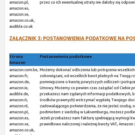
amazon.pl,
przez co ich ewentualnej utraty nie dałoby się odp
amazon.es,
amazon.se,
amazon.co.uk,
audible.co.uk
ZAŁĄCZNIK 3: POSTANOWIENIA PODATKOWE NA P
Strona
Postanowienia podatkowe
Amazon
amazon.com.be,
Możemy dokonać odliczenia lub potrącenia wszelkic
amazon.fr,
zobowiązani, od wszelkich kwot płatnych na Twoją r
amazon.de,
pomniejszone o kwotę powyższych odliczeń i potrąceń,
amazon.ie,
Umowy. Możemy co pewien czas zażądać od Ciebie prz
audible.de,
przekażesz nam żądanych informacji podatkowych, bę
amazon.it,
środków prawnych) wstrzymać wypłatę Twojego dochod
amazon.nl,
zadowalającego potwierdzenia, że nie jesteś osobą, 
amazon.pl,
podmiotem z siedzibą w Luksemburgu, możesz podle
amazon.es,
Jeżeli przekażesz nam fakturę spełniającą wymogi kw
amazon.se,
prawidłowo naliczonej i należnej kwoty VAT, Amazon
amazon.co.uk,