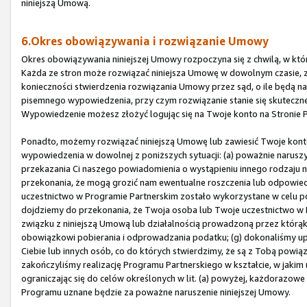
niniejszą Umową.
6.Okres obowiązywania i rozwiązanie Umowy
Okres obowiązywania niniejszej Umowy rozpoczyna się z chwilą, w której
Każda ze stron może rozwiązać niniejsza Umowę w dowolnym czasie, 
konieczności stwierdzenia rozwiązania Umowy przez sąd, o ile będą n
pisemnego wypowiedzenia, przy czym rozwiązanie stanie się skutecz
Wypowiedzenie możesz złożyć logując się na Twoje konto na Stronie P
Ponadto, możemy rozwiązać niniejszą Umowę lub zawiesić Twoje kon
wypowiedzenia w dowolnej z poniższych sytuacji: (a) poważnie naruszys
przekazania Ci naszego powiadomienia o wystąpieniu innego rodzaju 
przekonania, że mogą grozić nam ewentualne roszczenia lub odpowied
uczestnictwo w Programie Partnerskim zostało wykorzystane w celu p
dojdziemy do przekonania, że Twoja osoba lub Twoje uczestnictwo w P
związku z niniejszą Umową lub działalnością prowadzoną przez któr
obowiązkowi pobierania i odprowadzania podatku; (g) dokonaliśmy u
Ciebie lub innych osób, co do których stwierdzimy, że są z Tobą powiąz
zakończyliśmy realizację Programu Partnerskiego w kształcie, w jakim 
ograniczając się do celów określonych w lit. (a) powyżej, każdorazow
Programu uznane będzie za poważne naruszenie niniejszej Umowy.