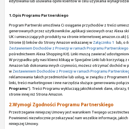
edytowania lub usuwania opinii klientów w celu uzyskania wynagrodze
1.Opis Programu Partnerskiego
Program Partnerski umożliwia Ci osiąganie przychodów z treści umiesz
generowanych przez użytkowników ,aplikacji sieciowych oraz Alexa sk
UK i umieszczających produkty na stronie internetowej amazon.co.uk) 
Stronie (i) linków do Strony Amazon wskazanej w
Załączniku 1
lub, o i
Zestawieniem Dochodów z Prowizji w ramach Programu Partnerskiego
pośrednictwem Alexa Shopping Kit). Linki muszą zawierać udostępnione
W przypadku gdy nasi klienci klikają w Specjalne Linki lub korzystają
Amazon lub dokonania innych czynności, możesz otrzymać dochód w po
w
Zestawieniem Dochodów z Prowizji w ramach Programu Partnerskie
reklamowania takich przedmiotów lub usług, w związku z Programem Pa
linki, treści marketingowe i inne narzędzia służące generowaniu połączeń
Programu
”). Treści Programu wykluczają jakichkolwiek dane, obrazy,
stronie innej niż Strona Amazon.
2.Wymogi Zgodności Programu Partnerskiego
Przestrzeganie niniejszej Umowy jest warunkiem Twojego uczestnictwa
Powinieneś niezwłocznie przekazywać nam wszelkie informacje, jakic
niniejszej Umowy.