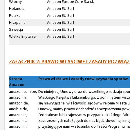
Włochy
Amazon Europe Core S.à r.l.
Holandia
Amazon EU Sarl
Polska
Amazon EU Sarl
Hiszpania
Amazon EU Sarl
Szwecja
Amazon EU Sarl
Wielka Brytania
Amazon EU Sarl
ZAŁĄCZNIK 2: PRAWO WŁAŚCIWE I ZASADY ROZW
Strona
Prawo właściwe i zasady rozwiązywania sporów
Amazon
amazon.com.be,
Do niniejszej Umowy oraz do wszelkiego rodzaju spo
amazon.fr,
Wielkiego Księstwa Luksemburga, z pominięciem wsze
amazon.de,
się niewyłącznej właściwości sądów w rejonie Miasta
audible.de,
Umowy, mamy prawo dochodzić zabezpieczenia powó
amazon.ie,
federalnym lub krajowym w przypadku każdego fakty
amazon.it,
zastrzeżonych należących do nas bądź dowolnej inne
amazon.nl,
przysługujące nam w stosunku do Treści Programu ma