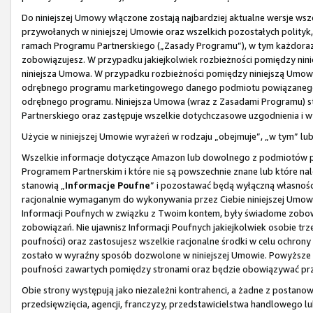
Do niniejszej Umowy włączone zostają najbardziej aktualne wersje wsze
przywołanych w niniejszej Umowie oraz wszelkich pozostałych polityk,
ramach Programu Partnerskiego („Zasady Programu”), w tym każdorazo
zobowiązujesz. W przypadku jakiejkolwiek rozbieżności pomiędzy nin
niniejsza Umowa. W przypadku rozbieżności pomiędzy niniejszą Um
odrębnego programu marketingowego danego podmiotu powiązanego, 
odrębnego programu. Niniejsza Umowa (wraz z Zasadami Programu) s
Partnerskiego oraz zastępuje wszelkie dotychczasowe uzgodnienia i 
Użycie w niniejszej Umowie wyrażeń w rodzaju „obejmuje”, „w tym” l
Wszelkie informacje dotyczące Amazon lub dowolnego z podmiotów p
Programem Partnerskim i które nie są powszechnie znane lub które na
stanowią „
Informacje Poufne
” i pozostawać będą wyłączną własnośc
racjonalnie wymaganym do wykonywania przez Ciebie niniejszej Umowy
Informacji Poufnych w związku z Twoim kontem, były świadome zobowi
zobowiązań. Nie ujawnisz Informacji Poufnych jakiejkolwiek osobie tr
poufności) oraz zastosujesz wszelkie racjonalne środki w celu ochron
zostało w wyraźny sposób dozwolone w niniejszej Umowie. Powyższe 
poufności zawartych pomiędzy stronami oraz będzie obowiązywać prze
Obie strony występują jako niezależni kontrahenci, a żadne z postanow
przedsięwzięcia, agencji, franczyzy, przedstawicielstwa handlowego