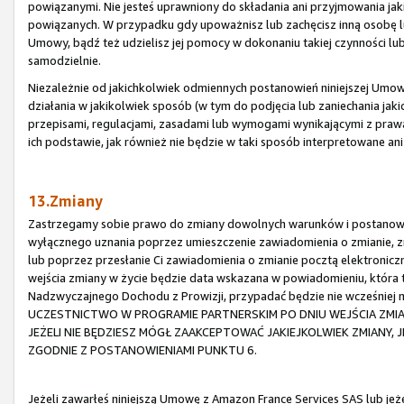
powiązanymi. Nie jesteś uprawniony do składania ani przyjmowania ja
powiązanych. W przypadku gdy upoważnisz lub zachęcisz inną osobę lu
Umowy, bądź też udzielisz jej pomocy w dokonaniu takiej czynności lub
samodzielnie.
Niezależnie od jakichkolwiek odmiennych postanowień niniejszej Umowy,
działania w jakikolwiek sposób (w tym do podjęcia lub zaniechania jaki
przepisami, regulacjami, zasadami lub wymogami wynikającymi z praw
ich podstawie, jak również nie będzie w taki sposób interpretowane an
13.Zmiany
Zastrzegamy sobie prawo do zmiany dowolnych warunków i postanowi
wyłącznego uznania poprzez umieszczenie zawiadomienia o zmianie, zm
lub poprzez przesłanie Ci zawiadomienia o zmianie pocztą elektronic
wejścia zmiany w życie będzie data wskazana w powiadomieniu, która
Nadzwyczajnego Dochodu z Prowizji, przypadać będzie nie wcześniej
UCZESTNICTWO W PROGRAMIE PARTNERSKIM PO DNIU WEJŚCIA ZMI
JEŻELI NIE BĘDZIESZ MÓGŁ ZAAKCEPTOWAĆ JAKIEJKOLWIEK ZMIANY,
ZGODNIE Z POSTANOWIENIAMI PUNKTU 6.
Jeżeli zawarłeś niniejszą Umowę z Amazon France Services SAS lub je