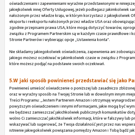
oświadczeniami i zapewnieniami wyraźnie przedstawionymi w niniejszej
jakiejkolwiek innej Oferty Usługowej, jeżeli podlegasz jakimkolwie
nałożonym przez władze kraju, w którym korzystasz z jakiejkolwiek O
eksportu i reeksportu nałożonych przez władze USA oraz obowiązując
zgodnie przepisami prawa USA, które mogą dotyczyć towarów, oprogram
związku z Programem Partnerskim są w każdym czasie prawidłowe i ko
Stronie Partnerów i wybierając opcje „Ustawienia konta”.
Nie składamy jakiegokolwiek oświadczenia, zapewnienia ani zobowiązan
jakiego możesz oczekiwać w jakimkolwiek czasie w związku z Programe
które możesz podjąć na podstawie swoich oczekiwań.
5.W jaki sposób powinieneś przedstawiać się jako Pa
Powinieneś umieścić oświadczenie o poniższej lub zasadniczo zbliżone
oraz w wyraźny sposób na Twojej Stronie lub w dowolnym innym miejs
Treści Programu: „Jestem Partnerem Amazon i otrzymuję wynagrodze
powyższym oświadczeniem i innymi informacjami, jakie mogą być wy
nie będziesz zamieszczać jakichkolwiek publicznych komunikatów dot
wolno Ci zamieszczać jakichkolwiek informacji, które w fałszywy lub 
wskazywać lub sugerować, że Twoja działalność jest przez nas wspier
istnienie jakiegokolwiek powiązania pomiędzy Amazon i Tobą bądź ja