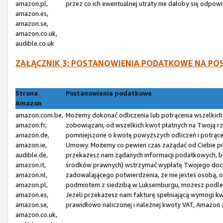
amazon.pl,
przez co ich ewentualnej utraty nie dałoby się odp
amazon.es,
amazon.se,
amazon.co.uk,
audible.co.uk
ZAŁĄCZNIK 3: POSTANOWIENIA PODATKOWE NA P
Strona
Postanowienia podatkowe
Amazon
amazon.com.be,
Możemy dokonać odliczenia lub potrącenia wszelkic
amazon.fr,
zobowiązani, od wszelkich kwot płatnych na Twoją r
amazon.de,
pomniejszone o kwotę powyższych odliczeń i potrąceń,
amazon.ie,
Umowy. Możemy co pewien czas zażądać od Ciebie prz
audible.de,
przekażesz nam żądanych informacji podatkowych, bę
amazon.it,
środków prawnych) wstrzymać wypłatę Twojego dochod
amazon.nl,
zadowalającego potwierdzenia, że nie jesteś osobą, 
amazon.pl,
podmiotem z siedzibą w Luksemburgu, możesz podle
amazon.es,
Jeżeli przekażesz nam fakturę spełniającą wymogi kw
amazon.se,
prawidłowo naliczonej i należnej kwoty VAT, Amazon
amazon.co.uk,