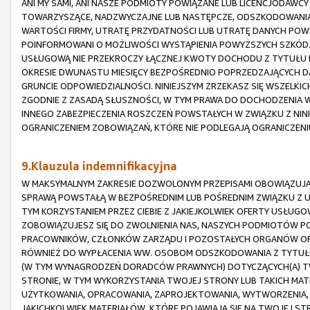
ANI MY SAMI, ANI NASZE PODMIOTY POWIĄZANE LUB LICENCJODAWCY
TOWARZYSZĄCE, NADZWYCZAJNE LUB NASTĘPCZE, ODSZKODOWANIA 
WARTOŚCI FIRMY, UTRATĘ PRZYDATNOŚCI LUB UTRATĘ DANYCH POW
POINFORMOWANI O MOŻLIWOŚCI WYSTĄPIENIA POWYŻSZYCH SZKÓD.
USŁUGOWĄ NIE PRZEKROCZY ŁĄCZNEJ KWOTY DOCHODU Z TYTUŁU P
OKRESIE DWUNASTU MIESIĘCY BEZPOŚREDNIO POPRZEDZAJĄCYCH D
GRUNCIE ODPOWIEDZIALNOŚCI. NINIEJSZYM ZRZEKASZ SIĘ WSZELKI
ZGODNIE Z ZASADĄ SŁUSZNOŚCI, W TYM PRAWA DO DOCHODZENIA
INNEGO ZABEZPIECZENIA ROSZCZEŃ POWSTAŁYCH W ZWIĄZKU Z NIN
OGRANICZENIEM ZOBOWIĄZAŃ, KTÓRE NIE PODLEGAJĄ OGRANICZEN
9.Klauzula indemnifikacyjna
W MAKSYMALNYM ZAKRESIE DOZWOLONYM PRZEPISAMI OBOWIĄZUJĄC
SPRAWĄ POWSTAŁĄ W BEZPOŚREDNIM LUB POŚREDNIM ZWIĄZKU Z 
TYM KORZYSTANIEM PRZEZ CIEBIE Z JAKIEJKOLWIEK OFERTY USŁUGO
ZOBOWIĄZUJESZ SIĘ DO ZWOLNIENIA NAS, NASZYCH PODMIOTÓW PO
PRACOWNIKÓW, CZŁONKÓW ZARZĄDU I POZOSTAŁYCH ORGANÓW ORAZ
RÓWNIEŻ DO WYPŁACENIA WW. OSOBOM ODSZKODOWANIA Z TYTUŁU
(W TYM WYNAGRODZEŃ DORADCÓW PRAWNYCH) DOTYCZĄCYCH(A) TW
STRONIE, W TYM WYKORZYSTANIA TWOJEJ STRONY LUB TAKICH MATER
UŻYTKOWANIA, OPRACOWANIA, ZAPROJEKTOWANIA, WYTWORZENIA, 
JAKICHKOLWIEK MATERIAŁÓW, KTÓRE POJAWIAJĄ SIĘ NA TWOJEJ STRO