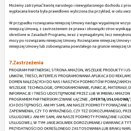
Możemy zatrzymać kwotę narosłego i niewypłaconego dochodu z prowi
wypłacana kwota była prawidłowo wyliczona (na przykład, w celu uwz
W przypadku rozwiązania niniejszej Umowy nastąpi wygaśnięcie wszystk
niniejszą Umową, z zastrzeżeniem że prawa i obowiązki stron wynikające
określone w Zasadach Programu, wraz z wymagalnymi, lecz niewykona
mocy po rozwiązaniu niniejszej Umowy. Rozwiązanie niniejszej Umowy n
niniejszej Umowy lub zobowiązania powstałego na gruncie niniejszej 
7.Zastrzeżenia
PROGRAM PARTNERSKI, STRONA AMAZON, WSZELKIE PRODUKTY I USŁ
LINKÓW, TREŚCI, INTERFEJS PROGRAMOWANIA APLIKACJI DO REKLA
DOMEN NALEŻĄCYCH DO NAS I NASZYCH PODMIOTÓW POWIĄZANYCH,
WSZELKIE TECHNOLOGIE, OPROGRAMOWANIE, FUNKCJE, MATERIAŁY, 
INFORMACJE I TREŚCI UDOSTĘPNIONE PRZEZ LUB W IMIENIU AMAZ
PROGRAMEM PARTNERSKIM (ZWANE ŁĄCZNIE „
OFERTĄ USŁUGOWĄ
”
ICH DOSTĘPNOŚCI. ANI MY SAMI, ANI NASZE PODMIOTY POWIĄZANE 
ZAPEWNIENIA, CZY TO WYRAŹNEGO, CZY TEŻ DOROZUMIANEGO, PRZ
USŁUGOWEJ. ANI MY SAMI, ANI NASZE PODMIOTY POWIĄZANE I LICE
USŁUGOWEJ, W TYM JAKIEJKOLWIEK DOROZUMIANEJ GWARANCJI TY
PRZYDATNOŚCI DO OKREŚLONEGO ZASTOSOWANIA LUB BRAKU NARUS