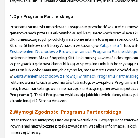
edytowania lub usuwania opinii klientów w celu uzyskania wynagrodze
1.Opis Programu Partnerskiego
Program Partnerski umożliwia Ci osiąganie przychodów z treści umiesz
generowanych przez użytkowników ,aplikacji sieciowych oraz Alexa sk
UK i umieszczających produkty na stronie internetowej amazon.co.uk) 
Stronie (i) linków do Strony Amazon wskazanej w
Załączniku 1
lub, o i
Zestawieniem Dochodów z Prowizji w ramach Programu Partnerskiego
pośrednictwem Alexa Shopping Kit). Linki muszą zawierać udostępnione
W przypadku gdy nasi klienci klikają w Specjalne Linki lub korzystają
Amazon lub dokonania innych czynności, możesz otrzymać dochód w po
w
Zestawieniem Dochodów z Prowizji w ramach Programu Partnerskie
reklamowania takich przedmiotów lub usług, w związku z Programem Pa
linki, treści marketingowe i inne narzędzia służące generowaniu połączeń
Programu
”). Treści Programu wykluczają jakichkolwiek dane, obrazy,
stronie innej niż Strona Amazon.
2.Wymogi Zgodności Programu Partnerskiego
Przestrzeganie niniejszej Umowy jest warunkiem Twojego uczestnictwa
Powinieneś niezwłocznie przekazywać nam wszelkie informacje, jakic
niniejszej Umowy.