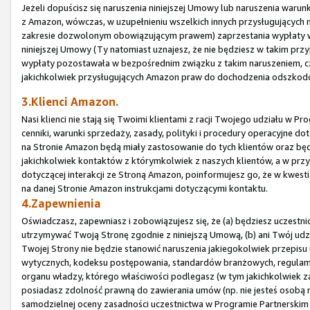
Jeżeli dopuścisz się naruszenia niniejszej Umowy lub naruszenia waru
z Amazon, wówczas, w uzupełnieniu wszelkich innych przysługujących
zakresie dozwolonym obowiązującym prawem) zaprzestania wypłaty wsz
niniejszej Umowy (Ty natomiast uznajesz, że nie będziesz w takim prz
wypłaty pozostawała w bezpośrednim związku z takim naruszeniem, czy
jakichkolwiek przysługujących Amazon praw do dochodzenia odszkod
3.Klienci Amazon.
Nasi klienci nie stają się Twoimi klientami z racji Twojego udziału w
cenniki, warunki sprzedaży, zasady, polityki i procedury operacyjne 
na Stronie Amazon będą miały zastosowanie do tych klientów oraz bę
jakichkolwiek kontaktów z którymkolwiek z naszych klientów, a w prz
dotyczącej interakcji ze Stroną Amazon, poinformujesz go, że w kwes
na danej Stronie Amazon instrukcjami dotyczącymi kontaktu.
4.Zapewnienia
Oświadczasz, zapewniasz i zobowiązujesz się, że (a) będziesz uczestn
utrzymywać Twoją Stronę zgodnie z niniejszą Umową, (b) ani Twój udz
Twojej Strony nie będzie stanowić naruszenia jakiegokolwiek przepisu 
wytycznych, kodeksu postępowania, standardów branżowych, regulam
organu władzy, którego właściwości podlegasz (w tym jakichkolwiek za
posiadasz zdolność prawną do zawierania umów (np. nie jesteś osobą n
samodzielnej oceny zasadności uczestnictwa w Programie Partnerskim i 