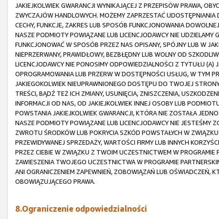
JAKIEJKOLWIEK GWARANCJI WYNIKAJĄCEJ Z PRZEPISÓW PRAWA, OBY
ZWYCZAJÓW HANDLOWYCH. MOŻEMY ZAPRZESTAĆ UDOSTĘPNIANIA D
CECHY, FUNKCJE, ZAKRES LUB SPOSÓB FUNKCJONOWANIA DOWOLNEJ
NASZE PODMIOTY POWIĄZANE LUB LICENCJODAWCY NIE UDZIELAMY G
FUNKCJONOWAĆ W SPOSÓB PRZEZ NAS OPISANY, SPÓJNY LUB W JAK
NIEPRZERWANY, PRAWIDŁOWY, BEZBŁĘDNY LUB WOLNY OD SZKODLIWY
LICENCJODAWCY NIE PONOSIMY ODPOWIEDZIALNOŚCI Z TYTUŁU (A)
OPROGRAMOWANIA LUB PRZERW W DOSTĘPNOŚCI USŁUG, W TYM PRZ
JAKIEGOKOLWIEK NIEUPRAWNIONEGO DOSTĘPU DO TWOJEJ STRONY 
TREŚCI, BĄDŹ TEŻ ICH ZMIANY, USUNIĘCIA, ZNISZCZENIA, USZKODZEN
INFORMACJI OD NAS, OD JAKIEJKOLWIEK INNEJ OSOBY LUB PODMI
POWSTANIA JAKIEJKOLWIEK GWARANCJI, KTÓRA NIE ZOSTAŁA JEDNOZ
NASZE PODMIOTY POWIĄZANE LUB LICENCJODAWCY NIE JESTEŚMY 
ZWROTU ŚRODKÓW LUB POKRYCIA SZKÓD POWSTAŁYCH W ZWIĄZKU 
PRZEWIDYWANEJ SPRZEDAŻY, WARTOŚCI FIRMY LUB INNYCH KORZYŚCI,
PRZEZ CIEBIE W ZWIĄZKU Z TWOIM UCZESTNICTWEM W PROGRAMIE P
ZAWIESZENIA TWOJEGO UCZESTNICTWA W PROGRAMIE PARTNERSKIM
ANI OGRANICZENIEM ZAPEWNIEŃ, ZOBOWIĄZAŃ LUB OŚWIADCZEŃ, K
OBOWIĄZUJĄCEGO PRAWA.
8.Ograniczenie odpowiedzialności