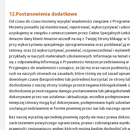
12.Postanowienia dodatkowe
Od czasu do czasu możemy wysyłać wiadomości związane z Programem 
Możemy ponadto (a) monitorować, rejestrować, wykorzystywać i udost
uzyskujemy w związku z umieszczaniem przez Ciebie Specjalnych Linków
Amazon dany klient Amazon wszedł na nią z Twojej Strony klikając w Sp
przy wykorzystaniu specjalnego oprogramowania oraz poddawać ją inne
Umowy, oraz (c) wykorzystywać, powielać, rozpowszechniać i wyświet
przykłady w naszych materiałach szkoleniowych. Informacje na tema
się z odpowiednią Informacją o Prywatności Amazon przedstawioną w
Przyjmujesz do wiadomości i uznajesz, że (a) my oraz nasze podmio
ruch na naszych stronach na zasadach, które różnią się od zasad opi
dowolnym czasie (bezpośrednio lub pośrednio) korzystać ze strony lub 
dochodzenia z naszej strony ścisłego przestrzegania któregokolwiek z
dochodzenia przestrzegania danego postanowienia lub jakiegokolwiek 
dokonywane przez nas ustalenia i aktualizacje, wszelkie podejmowane 
niniejszej Umowy mogą być dokonywane, podejmowane bądź udzielane 
zostaną przedstawione w formie pisemnej przez nas lub naszego upow
Bez naszej wyraźnej uprzedniej pisemnej zgody nie masz prawa dokonać 
zastrzeżeniem powyższego ograniczenia, prawa i zobowiązania wynika
prawnych i cesjonariuszy, wobec których można będzie dochodzić ich 