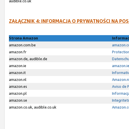
audible.co.uk
ZAŁĄCZNIK 4: INFORMACJA O PRYWATNOŚCI NA P
Strona Amazon
Informac
amazon.com.be
amazon.co
amazon.fr
Protectio
amazon.de, audible.de
Datenschu
amazon.ie
amazon.ie
amazon.it
Informativ
amazon.nl
Amazon.nl
amazon.es
Aviso de 
amazon.pl
Informacj
amazon.se
Integrite
amazon.co.uk, audible.co.uk
Amazon.co