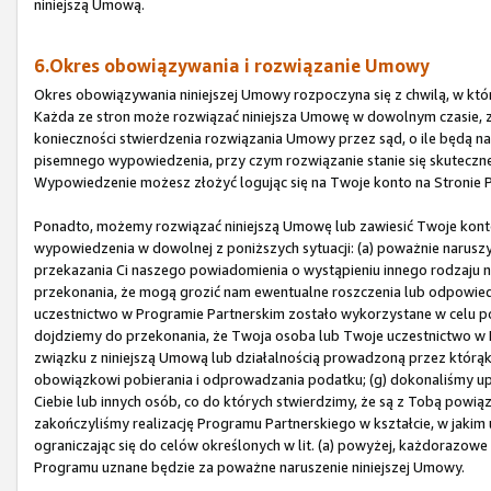
niniejszą Umową.
6.Okres obowiązywania i rozwiązanie Umowy
Okres obowiązywania niniejszej Umowy rozpoczyna się z chwilą, w której
Każda ze stron może rozwiązać niniejsza Umowę w dowolnym czasie, 
konieczności stwierdzenia rozwiązania Umowy przez sąd, o ile będą n
pisemnego wypowiedzenia, przy czym rozwiązanie stanie się skutecz
Wypowiedzenie możesz złożyć logując się na Twoje konto na Stronie P
Ponadto, możemy rozwiązać niniejszą Umowę lub zawiesić Twoje kon
wypowiedzenia w dowolnej z poniższych sytuacji: (a) poważnie naruszys
przekazania Ci naszego powiadomienia o wystąpieniu innego rodzaju 
przekonania, że mogą grozić nam ewentualne roszczenia lub odpowied
uczestnictwo w Programie Partnerskim zostało wykorzystane w celu p
dojdziemy do przekonania, że Twoja osoba lub Twoje uczestnictwo w P
związku z niniejszą Umową lub działalnością prowadzoną przez któr
obowiązkowi pobierania i odprowadzania podatku; (g) dokonaliśmy u
Ciebie lub innych osób, co do których stwierdzimy, że są z Tobą powiąz
zakończyliśmy realizację Programu Partnerskiego w kształcie, w jakim 
ograniczając się do celów określonych w lit. (a) powyżej, każdorazow
Programu uznane będzie za poważne naruszenie niniejszej Umowy.