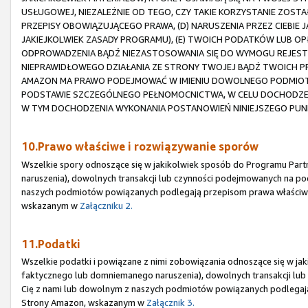
USŁUGOWEJ, NIEZALEŻNIE OD TEGO, CZY TAKIE KORZYSTANIE ZOST
PRZEPISY OBOWIĄZUJĄCEGO PRAWA, (D) NARUSZENIA PRZEZ CIEBIE
JAKIEJKOLWIEK ZASADY PROGRAMU), (E) TWOICH PODATKÓW LUB OP
ODPROWADZENIA BĄDŹ NIEZASTOSOWANIA SIĘ DO WYMOGU REJESTRA
NIEPRAWIDŁOWEGO DZIAŁANIA ZE STRONY TWOJEJ BĄDŹ TWOICH
AMAZON MA PRAWO PODEJMOWAĆ W IMIENIU DOWOLNEGO PODMIOTU 
PODSTAWIE SZCZEGÓLNEGO PEŁNOMOCNICTWA, W CELU DOCHODZEN
W TYM DOCHODZENIA WYKONANIA POSTANOWIEŃ NINIEJSZEGO PUN
10.Prawo właściwe i rozwiązywanie sporów
Wszelkie spory odnoszące się w jakikolwiek sposób do Programu Part
naruszenia), dowolnych transakcji lub czynności podejmowanych na po
naszych podmiotów powiązanych podlegają przepisom prawa właściw
wskazanym w
Załączniku 2.
11.Podatki
Wszelkie podatki i powiązane z nimi zobowiązania odnoszące się w jak
faktycznego lub domniemanego naruszenia), dowolnych transakcji lu
Cię z nami lub dowolnym z naszych podmiotów powiązanych podlegaj
Strony Amazon, wskazanym w
Załącznik 3.