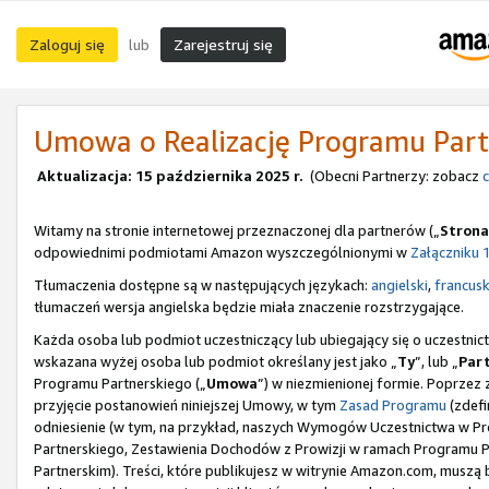
Zaloguj się
Zarejestruj się
lub
Umowa o Realizację Programu Part
Aktualizacja: 15 października 2025 r.
(Obecni Partnerzy: zobacz
c
Witamy na stronie internetowej przeznaczonej dla partnerów („
Strona
odpowiednimi podmiotami Amazon wyszczególnionymi w
Załączniku 
Tłumaczenia dostępne są w następujących językach:
angielski
,
francusk
tłumaczeń wersja angielska będzie miała znaczenie rozstrzygające.
Każda osoba lub podmiot uczestniczący lub ubiegający się o uczestn
wskazana wyżej osoba lub podmiot określany jest jako „
Ty
”, lub „
Par
Programu Partnerskiego („
Umowa
”) w niezmienionej formie. Poprzez 
przyjęcie postanowień niniejszej Umowy, w tym
Zasad Programu
(zdefi
odniesienie (w tym, na przykład, naszych Wymogów Uczestnictwa w Pro
Partnerskiego, Zestawienia Dochodów z Prowizji w ramach Programu
Partnerskim). Treści, które publikujesz w witrynie Amazon.com, musz