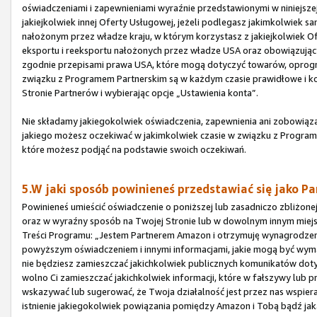
oświadczeniami i zapewnieniami wyraźnie przedstawionymi w niniejszej
jakiejkolwiek innej Oferty Usługowej, jeżeli podlegasz jakimkolwie
nałożonym przez władze kraju, w którym korzystasz z jakiejkolwiek O
eksportu i reeksportu nałożonych przez władze USA oraz obowiązując
zgodnie przepisami prawa USA, które mogą dotyczyć towarów, oprogram
związku z Programem Partnerskim są w każdym czasie prawidłowe i ko
Stronie Partnerów i wybierając opcje „Ustawienia konta”.
Nie składamy jakiegokolwiek oświadczenia, zapewnienia ani zobowiązan
jakiego możesz oczekiwać w jakimkolwiek czasie w związku z Programe
które możesz podjąć na podstawie swoich oczekiwań.
5.W jaki sposób powinieneś przedstawiać się jako Pa
Powinieneś umieścić oświadczenie o poniższej lub zasadniczo zbliżone
oraz w wyraźny sposób na Twojej Stronie lub w dowolnym innym miejs
Treści Programu: „Jestem Partnerem Amazon i otrzymuję wynagrodze
powyższym oświadczeniem i innymi informacjami, jakie mogą być wy
nie będziesz zamieszczać jakichkolwiek publicznych komunikatów dot
wolno Ci zamieszczać jakichkolwiek informacji, które w fałszywy lub 
wskazywać lub sugerować, że Twoja działalność jest przez nas wspier
istnienie jakiegokolwiek powiązania pomiędzy Amazon i Tobą bądź ja