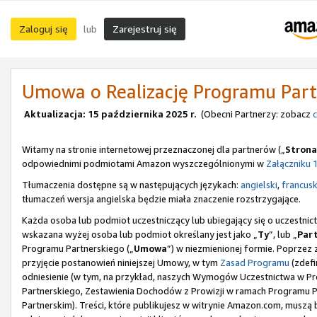
Zaloguj się
Zarejestruj się
lub
Umowa o Realizację Programu Part
Aktualizacja: 15 października 2025 r.
(Obecni Partnerzy: zobacz
c
Witamy na stronie internetowej przeznaczonej dla partnerów („
Strona
odpowiednimi podmiotami Amazon wyszczególnionymi w
Załączniku 
Tłumaczenia dostępne są w następujących językach:
angielski
,
francusk
tłumaczeń wersja angielska będzie miała znaczenie rozstrzygające.
Każda osoba lub podmiot uczestniczący lub ubiegający się o uczestn
wskazana wyżej osoba lub podmiot określany jest jako „
Ty
”, lub „
Par
Programu Partnerskiego („
Umowa
”) w niezmienionej formie. Poprzez 
przyjęcie postanowień niniejszej Umowy, w tym
Zasad Programu
(zdefi
odniesienie (w tym, na przykład, naszych Wymogów Uczestnictwa w Pro
Partnerskiego, Zestawienia Dochodów z Prowizji w ramach Programu
Partnerskim). Treści, które publikujesz w witrynie Amazon.com, musz