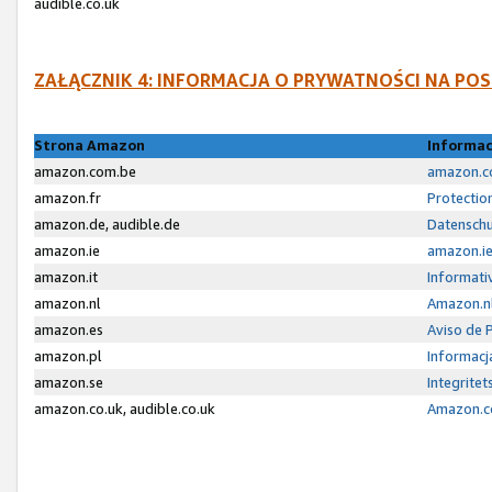
audible.co.uk
ZAŁĄCZNIK 4: INFORMACJA O PRYWATNOŚCI NA P
Strona Amazon
Informac
amazon.com.be
amazon.co
amazon.fr
Protectio
amazon.de, audible.de
Datenschu
amazon.ie
amazon.ie
amazon.it
Informativ
amazon.nl
Amazon.nl
amazon.es
Aviso de 
amazon.pl
Informacj
amazon.se
Integrite
amazon.co.uk, audible.co.uk
Amazon.co