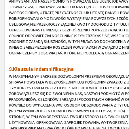
ANI MY SAMI, ANI NASZE PODMIOTY POWIĄZANE LUB LICENCJODAWCY
TOWARZYSZĄCE, NADZWYCZAJNE LUB NASTĘPCZE, ODSZKODOWANIA 
WARTOŚCI FIRMY, UTRATĘ PRZYDATNOŚCI LUB UTRATĘ DANYCH POW
POINFORMOWANI O MOŻLIWOŚCI WYSTĄPIENIA POWYŻSZYCH SZKÓD.
USŁUGOWĄ NIE PRZEKROCZY ŁĄCZNEJ KWOTY DOCHODU Z TYTUŁU P
OKRESIE DWUNASTU MIESIĘCY BEZPOŚREDNIO POPRZEDZAJĄCYCH D
GRUNCIE ODPOWIEDZIALNOŚCI. NINIEJSZYM ZRZEKASZ SIĘ WSZELKI
ZGODNIE Z ZASADĄ SŁUSZNOŚCI, W TYM PRAWA DO DOCHODZENIA
INNEGO ZABEZPIECZENIA ROSZCZEŃ POWSTAŁYCH W ZWIĄZKU Z NIN
OGRANICZENIEM ZOBOWIĄZAŃ, KTÓRE NIE PODLEGAJĄ OGRANICZEN
9.Klauzula indemnifikacyjna
W MAKSYMALNYM ZAKRESIE DOZWOLONYM PRZEPISAMI OBOWIĄZUJĄC
SPRAWĄ POWSTAŁĄ W BEZPOŚREDNIM LUB POŚREDNIM ZWIĄZKU Z 
TYM KORZYSTANIEM PRZEZ CIEBIE Z JAKIEJKOLWIEK OFERTY USŁUGO
ZOBOWIĄZUJESZ SIĘ DO ZWOLNIENIA NAS, NASZYCH PODMIOTÓW PO
PRACOWNIKÓW, CZŁONKÓW ZARZĄDU I POZOSTAŁYCH ORGANÓW ORAZ
RÓWNIEŻ DO WYPŁACENIA WW. OSOBOM ODSZKODOWANIA Z TYTUŁU
(W TYM WYNAGRODZEŃ DORADCÓW PRAWNYCH) DOTYCZĄCYCH(A) TW
STRONIE, W TYM WYKORZYSTANIA TWOJEJ STRONY LUB TAKICH MATER
UŻYTKOWANIA, OPRACOWANIA, ZAPROJEKTOWANIA, WYTWORZENIA, 
JAKICHKOLWIEK MATERIAŁÓW, KTÓRE POJAWIAJĄ SIĘ NA TWOJEJ STRO