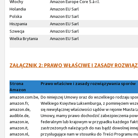
Włochy
Amazon Europe Core S.à r.l.
Holandia
Amazon EU Sarl
Polska
Amazon EU Sarl
Hiszpania
Amazon EU Sarl
Szwecja
Amazon EU Sarl
Wielka Brytania
Amazon EU Sarl
ZAŁĄCZNIK 2: PRAWO WŁAŚCIWE I ZASADY ROZW
Strona
Prawo właściwe i zasady rozwiązywania sporów
Amazon
amazon.com.be,
Do niniejszej Umowy oraz do wszelkiego rodzaju spo
amazon.fr,
Wielkiego Księstwa Luksemburga, z pominięciem wsze
amazon.de,
się niewyłącznej właściwości sądów w rejonie Miasta
audible.de,
Umowy, mamy prawo dochodzić zabezpieczenia powó
amazon.ie,
federalnym lub krajowym w przypadku każdego fakty
amazon.it,
zastrzeżonych należących do nas bądź dowolnej inne
amazon.nl,
przysługujące nam w stosunku do Treści Programu ma