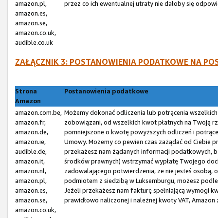
amazon.pl,
przez co ich ewentualnej utraty nie dałoby się odp
amazon.es,
amazon.se,
amazon.co.uk,
audible.co.uk
ZAŁĄCZNIK 3: POSTANOWIENIA PODATKOWE NA P
Strona
Postanowienia podatkowe
Amazon
amazon.com.be,
Możemy dokonać odliczenia lub potrącenia wszelkic
amazon.fr,
zobowiązani, od wszelkich kwot płatnych na Twoją r
amazon.de,
pomniejszone o kwotę powyższych odliczeń i potrąceń,
amazon.ie,
Umowy. Możemy co pewien czas zażądać od Ciebie prz
audible.de,
przekażesz nam żądanych informacji podatkowych, bę
amazon.it,
środków prawnych) wstrzymać wypłatę Twojego dochod
amazon.nl,
zadowalającego potwierdzenia, że nie jesteś osobą, 
amazon.pl,
podmiotem z siedzibą w Luksemburgu, możesz podle
amazon.es,
Jeżeli przekażesz nam fakturę spełniającą wymogi kw
amazon.se,
prawidłowo naliczonej i należnej kwoty VAT, Amazon
amazon.co.uk,