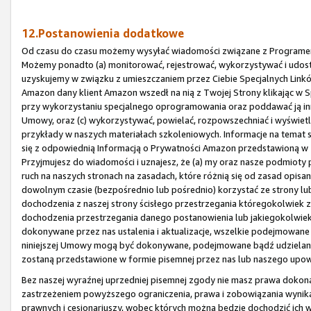
12.Postanowienia dodatkowe
Od czasu do czasu możemy wysyłać wiadomości związane z Programem 
Możemy ponadto (a) monitorować, rejestrować, wykorzystywać i udost
uzyskujemy w związku z umieszczaniem przez Ciebie Specjalnych Linków
Amazon dany klient Amazon wszedł na nią z Twojej Strony klikając w Sp
przy wykorzystaniu specjalnego oprogramowania oraz poddawać ją inne
Umowy, oraz (c) wykorzystywać, powielać, rozpowszechniać i wyświet
przykłady w naszych materiałach szkoleniowych. Informacje na tema
się z odpowiednią Informacją o Prywatności Amazon przedstawioną w
Przyjmujesz do wiadomości i uznajesz, że (a) my oraz nasze podmio
ruch na naszych stronach na zasadach, które różnią się od zasad opi
dowolnym czasie (bezpośrednio lub pośrednio) korzystać ze strony lub 
dochodzenia z naszej strony ścisłego przestrzegania któregokolwiek z
dochodzenia przestrzegania danego postanowienia lub jakiegokolwiek 
dokonywane przez nas ustalenia i aktualizacje, wszelkie podejmowane 
niniejszej Umowy mogą być dokonywane, podejmowane bądź udzielane 
zostaną przedstawione w formie pisemnej przez nas lub naszego upow
Bez naszej wyraźnej uprzedniej pisemnej zgody nie masz prawa dokonać 
zastrzeżeniem powyższego ograniczenia, prawa i zobowiązania wynika
prawnych i cesjonariuszy, wobec których można będzie dochodzić ich 