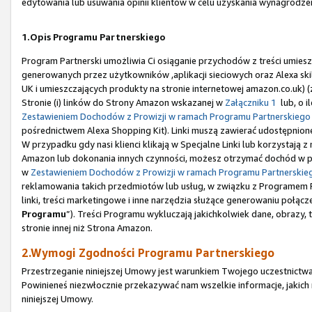
edytowania lub usuwania opinii klientów w celu uzyskania wynagrodze
1.Opis Programu Partnerskiego
Program Partnerski umożliwia Ci osiąganie przychodów z treści umiesz
generowanych przez użytkowników ,aplikacji sieciowych oraz Alexa sk
UK i umieszczających produkty na stronie internetowej amazon.co.uk) 
Stronie (i) linków do Strony Amazon wskazanej w
Załączniku 1
lub, o i
Zestawieniem Dochodów z Prowizji w ramach Programu Partnerskiego
pośrednictwem Alexa Shopping Kit). Linki muszą zawierać udostępnione
W przypadku gdy nasi klienci klikają w Specjalne Linki lub korzystają
Amazon lub dokonania innych czynności, możesz otrzymać dochód w po
w
Zestawieniem Dochodów z Prowizji w ramach Programu Partnerskie
reklamowania takich przedmiotów lub usług, w związku z Programem Pa
linki, treści marketingowe i inne narzędzia służące generowaniu połączeń
Programu
”). Treści Programu wykluczają jakichkolwiek dane, obrazy,
stronie innej niż Strona Amazon.
2.Wymogi Zgodności Programu Partnerskiego
Przestrzeganie niniejszej Umowy jest warunkiem Twojego uczestnictwa
Powinieneś niezwłocznie przekazywać nam wszelkie informacje, jakic
niniejszej Umowy.