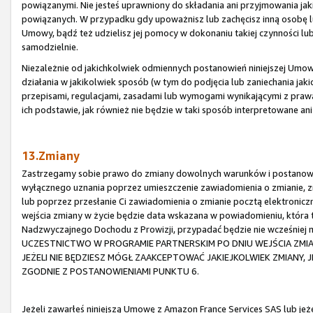
powiązanymi. Nie jesteś uprawniony do składania ani przyjmowania ja
powiązanych. W przypadku gdy upoważnisz lub zachęcisz inną osobę lu
Umowy, bądź też udzielisz jej pomocy w dokonaniu takiej czynności lub
samodzielnie.
Niezależnie od jakichkolwiek odmiennych postanowień niniejszej Umowy,
działania w jakikolwiek sposób (w tym do podjęcia lub zaniechania jaki
przepisami, regulacjami, zasadami lub wymogami wynikającymi z praw
ich podstawie, jak również nie będzie w taki sposób interpretowane an
13.Zmiany
Zastrzegamy sobie prawo do zmiany dowolnych warunków i postanowi
wyłącznego uznania poprzez umieszczenie zawiadomienia o zmianie, zm
lub poprzez przesłanie Ci zawiadomienia o zmianie pocztą elektronic
wejścia zmiany w życie będzie data wskazana w powiadomieniu, która
Nadzwyczajnego Dochodu z Prowizji, przypadać będzie nie wcześniej
UCZESTNICTWO W PROGRAMIE PARTNERSKIM PO DNIU WEJŚCIA ZMI
JEŻELI NIE BĘDZIESZ MÓGŁ ZAAKCEPTOWAĆ JAKIEJKOLWIEK ZMIANY,
ZGODNIE Z POSTANOWIENIAMI PUNKTU 6.
Jeżeli zawarłeś niniejszą Umowę z Amazon France Services SAS lub je