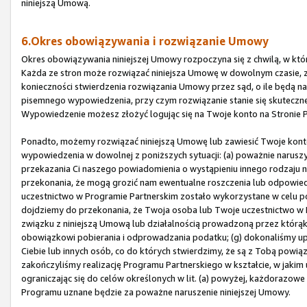
niniejszą Umową.
6.Okres obowiązywania i rozwiązanie Umowy
Okres obowiązywania niniejszej Umowy rozpoczyna się z chwilą, w której
Każda ze stron może rozwiązać niniejsza Umowę w dowolnym czasie, 
konieczności stwierdzenia rozwiązania Umowy przez sąd, o ile będą n
pisemnego wypowiedzenia, przy czym rozwiązanie stanie się skutecz
Wypowiedzenie możesz złożyć logując się na Twoje konto na Stronie P
Ponadto, możemy rozwiązać niniejszą Umowę lub zawiesić Twoje kon
wypowiedzenia w dowolnej z poniższych sytuacji: (a) poważnie naruszys
przekazania Ci naszego powiadomienia o wystąpieniu innego rodzaju 
przekonania, że mogą grozić nam ewentualne roszczenia lub odpowied
uczestnictwo w Programie Partnerskim zostało wykorzystane w celu p
dojdziemy do przekonania, że Twoja osoba lub Twoje uczestnictwo w P
związku z niniejszą Umową lub działalnością prowadzoną przez któr
obowiązkowi pobierania i odprowadzania podatku; (g) dokonaliśmy u
Ciebie lub innych osób, co do których stwierdzimy, że są z Tobą powiąz
zakończyliśmy realizację Programu Partnerskiego w kształcie, w jakim 
ograniczając się do celów określonych w lit. (a) powyżej, każdorazow
Programu uznane będzie za poważne naruszenie niniejszej Umowy.