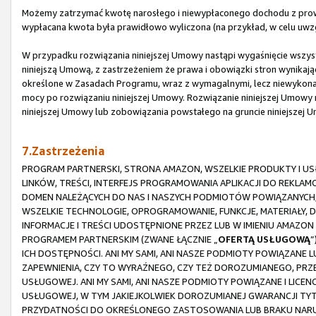
Możemy zatrzymać kwotę narosłego i niewypłaconego dochodu z prowi
wypłacana kwota była prawidłowo wyliczona (na przykład, w celu uwz
W przypadku rozwiązania niniejszej Umowy nastąpi wygaśnięcie wszystk
niniejszą Umową, z zastrzeżeniem że prawa i obowiązki stron wynikające
określone w Zasadach Programu, wraz z wymagalnymi, lecz niewykona
mocy po rozwiązaniu niniejszej Umowy. Rozwiązanie niniejszej Umowy n
niniejszej Umowy lub zobowiązania powstałego na gruncie niniejszej 
7.Zastrzeżenia
PROGRAM PARTNERSKI, STRONA AMAZON, WSZELKIE PRODUKTY I USŁ
LINKÓW, TREŚCI, INTERFEJS PROGRAMOWANIA APLIKACJI DO REKLA
DOMEN NALEŻĄCYCH DO NAS I NASZYCH PODMIOTÓW POWIĄZANYCH,
WSZELKIE TECHNOLOGIE, OPROGRAMOWANIE, FUNKCJE, MATERIAŁY, 
INFORMACJE I TREŚCI UDOSTĘPNIONE PRZEZ LUB W IMIENIU AMAZ
PROGRAMEM PARTNERSKIM (ZWANE ŁĄCZNIE „
OFERTĄ USŁUGOWĄ
”
ICH DOSTĘPNOŚCI. ANI MY SAMI, ANI NASZE PODMIOTY POWIĄZANE 
ZAPEWNIENIA, CZY TO WYRAŹNEGO, CZY TEŻ DOROZUMIANEGO, PRZ
USŁUGOWEJ. ANI MY SAMI, ANI NASZE PODMIOTY POWIĄZANE I LICE
USŁUGOWEJ, W TYM JAKIEJKOLWIEK DOROZUMIANEJ GWARANCJI TY
PRZYDATNOŚCI DO OKREŚLONEGO ZASTOSOWANIA LUB BRAKU NARUS