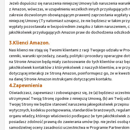
Jeżeli dopuścisz się naruszenia niniejszej Umowy lub naruszenia waru
z Amazon, wówczas, w uzupełnieniu wszelkich innych przysługujących
zakresie dozwolonym obowiązującym prawem) zaprzestania wypłaty wsz
niniejszej Umowy (Ty natomiast uznajesz, że nie będziesz w takim prz
wypłaty pozostawała w bezpośrednim związku z takim naruszeniem, czy
jakichkolwiek przysługujących Amazon praw do dochodzenia odszkod
3.Klienci Amazon.
Nasi klienci nie stają się Twoimi klientami z racji Twojego udziału w
cenniki, warunki sprzedaży, zasady, polityki i procedury operacyjne 
na Stronie Amazon będą miały zastosowanie do tych klientów oraz bę
jakichkolwiek kontaktów z którymkolwiek z naszych klientów, a w prz
dotyczącej interakcji ze Stroną Amazon, poinformujesz go, że w kwes
na danej Stronie Amazon instrukcjami dotyczącymi kontaktu.
4.Zapewnienia
Oświadczasz, zapewniasz i zobowiązujesz się, że (a) będziesz uczestn
utrzymywać Twoją Stronę zgodnie z niniejszą Umową, (b) ani Twój udz
Twojej Strony nie będzie stanowić naruszenia jakiegokolwiek przepisu 
wytycznych, kodeksu postępowania, standardów branżowych, regulam
organu władzy, którego właściwości podlegasz (w tym jakichkolwiek za
posiadasz zdolność prawną do zawierania umów (np. nie jesteś osobą n
samodzielnej oceny zasadności uczestnictwa w Programie Partnerskim i 