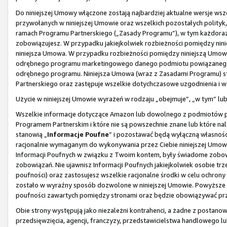
Do niniejszej Umowy włączone zostają najbardziej aktualne wersje wsze
przywołanych w niniejszej Umowie oraz wszelkich pozostałych polityk,
ramach Programu Partnerskiego („Zasady Programu”), w tym każdorazo
zobowiązujesz. W przypadku jakiejkolwiek rozbieżności pomiędzy nin
niniejsza Umowa. W przypadku rozbieżności pomiędzy niniejszą Um
odrębnego programu marketingowego danego podmiotu powiązanego, 
odrębnego programu. Niniejsza Umowa (wraz z Zasadami Programu) s
Partnerskiego oraz zastępuje wszelkie dotychczasowe uzgodnienia i 
Użycie w niniejszej Umowie wyrażeń w rodzaju „obejmuje”, „w tym” l
Wszelkie informacje dotyczące Amazon lub dowolnego z podmiotów p
Programem Partnerskim i które nie są powszechnie znane lub które na
stanowią „
Informacje Poufne
” i pozostawać będą wyłączną własnośc
racjonalnie wymaganym do wykonywania przez Ciebie niniejszej Umowy
Informacji Poufnych w związku z Twoim kontem, były świadome zobowi
zobowiązań. Nie ujawnisz Informacji Poufnych jakiejkolwiek osobie tr
poufności) oraz zastosujesz wszelkie racjonalne środki w celu ochron
zostało w wyraźny sposób dozwolone w niniejszej Umowie. Powyższe 
poufności zawartych pomiędzy stronami oraz będzie obowiązywać prze
Obie strony występują jako niezależni kontrahenci, a żadne z postanow
przedsięwzięcia, agencji, franczyzy, przedstawicielstwa handlowego