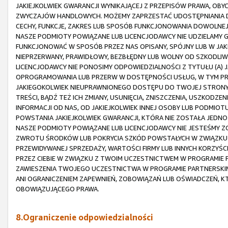
JAKIEJKOLWIEK GWARANCJI WYNIKAJĄCEJ Z PRZEPISÓW PRAWA, OBY
ZWYCZAJÓW HANDLOWYCH. MOŻEMY ZAPRZESTAĆ UDOSTĘPNIANIA D
CECHY, FUNKCJE, ZAKRES LUB SPOSÓB FUNKCJONOWANIA DOWOLNEJ
NASZE PODMIOTY POWIĄZANE LUB LICENCJODAWCY NIE UDZIELAMY G
FUNKCJONOWAĆ W SPOSÓB PRZEZ NAS OPISANY, SPÓJNY LUB W JAK
NIEPRZERWANY, PRAWIDŁOWY, BEZBŁĘDNY LUB WOLNY OD SZKODLIWY
LICENCJODAWCY NIE PONOSIMY ODPOWIEDZIALNOŚCI Z TYTUŁU (A)
OPROGRAMOWANIA LUB PRZERW W DOSTĘPNOŚCI USŁUG, W TYM PRZ
JAKIEGOKOLWIEK NIEUPRAWNIONEGO DOSTĘPU DO TWOJEJ STRONY 
TREŚCI, BĄDŹ TEŻ ICH ZMIANY, USUNIĘCIA, ZNISZCZENIA, USZKODZEN
INFORMACJI OD NAS, OD JAKIEJKOLWIEK INNEJ OSOBY LUB PODMI
POWSTANIA JAKIEJKOLWIEK GWARANCJI, KTÓRA NIE ZOSTAŁA JEDNOZ
NASZE PODMIOTY POWIĄZANE LUB LICENCJODAWCY NIE JESTEŚMY 
ZWROTU ŚRODKÓW LUB POKRYCIA SZKÓD POWSTAŁYCH W ZWIĄZKU 
PRZEWIDYWANEJ SPRZEDAŻY, WARTOŚCI FIRMY LUB INNYCH KORZYŚCI,
PRZEZ CIEBIE W ZWIĄZKU Z TWOIM UCZESTNICTWEM W PROGRAMIE P
ZAWIESZENIA TWOJEGO UCZESTNICTWA W PROGRAMIE PARTNERSKIM
ANI OGRANICZENIEM ZAPEWNIEŃ, ZOBOWIĄZAŃ LUB OŚWIADCZEŃ, K
OBOWIĄZUJĄCEGO PRAWA.
8.Ograniczenie odpowiedzialności