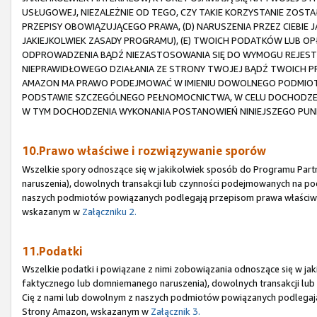
USŁUGOWEJ, NIEZALEŻNIE OD TEGO, CZY TAKIE KORZYSTANIE ZOST
PRZEPISY OBOWIĄZUJĄCEGO PRAWA, (D) NARUSZENIA PRZEZ CIEBIE
JAKIEJKOLWIEK ZASADY PROGRAMU), (E) TWOICH PODATKÓW LUB OP
ODPROWADZENIA BĄDŹ NIEZASTOSOWANIA SIĘ DO WYMOGU REJESTRA
NIEPRAWIDŁOWEGO DZIAŁANIA ZE STRONY TWOJEJ BĄDŹ TWOICH
AMAZON MA PRAWO PODEJMOWAĆ W IMIENIU DOWOLNEGO PODMIOTU 
PODSTAWIE SZCZEGÓLNEGO PEŁNOMOCNICTWA, W CELU DOCHODZEN
W TYM DOCHODZENIA WYKONANIA POSTANOWIEŃ NINIEJSZEGO PUN
10.Prawo właściwe i rozwiązywanie sporów
Wszelkie spory odnoszące się w jakikolwiek sposób do Programu Part
naruszenia), dowolnych transakcji lub czynności podejmowanych na po
naszych podmiotów powiązanych podlegają przepisom prawa właściw
wskazanym w
Załączniku 2.
11.Podatki
Wszelkie podatki i powiązane z nimi zobowiązania odnoszące się w jak
faktycznego lub domniemanego naruszenia), dowolnych transakcji lu
Cię z nami lub dowolnym z naszych podmiotów powiązanych podlegaj
Strony Amazon, wskazanym w
Załącznik 3.