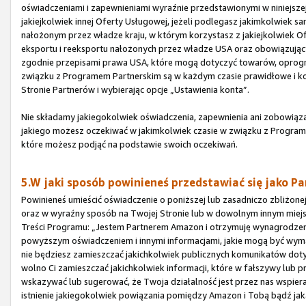
oświadczeniami i zapewnieniami wyraźnie przedstawionymi w niniejszej
jakiejkolwiek innej Oferty Usługowej, jeżeli podlegasz jakimkolwie
nałożonym przez władze kraju, w którym korzystasz z jakiejkolwiek O
eksportu i reeksportu nałożonych przez władze USA oraz obowiązując
zgodnie przepisami prawa USA, które mogą dotyczyć towarów, oprogram
związku z Programem Partnerskim są w każdym czasie prawidłowe i ko
Stronie Partnerów i wybierając opcje „Ustawienia konta”.
Nie składamy jakiegokolwiek oświadczenia, zapewnienia ani zobowiązan
jakiego możesz oczekiwać w jakimkolwiek czasie w związku z Programe
które możesz podjąć na podstawie swoich oczekiwań.
5.W jaki sposób powinieneś przedstawiać się jako Pa
Powinieneś umieścić oświadczenie o poniższej lub zasadniczo zbliżone
oraz w wyraźny sposób na Twojej Stronie lub w dowolnym innym miejs
Treści Programu: „Jestem Partnerem Amazon i otrzymuję wynagrodze
powyższym oświadczeniem i innymi informacjami, jakie mogą być wy
nie będziesz zamieszczać jakichkolwiek publicznych komunikatów dot
wolno Ci zamieszczać jakichkolwiek informacji, które w fałszywy lub 
wskazywać lub sugerować, że Twoja działalność jest przez nas wspier
istnienie jakiegokolwiek powiązania pomiędzy Amazon i Tobą bądź ja