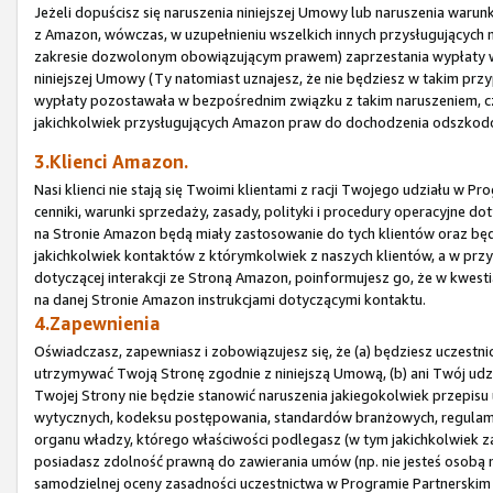
Jeżeli dopuścisz się naruszenia niniejszej Umowy lub naruszenia waru
z Amazon, wówczas, w uzupełnieniu wszelkich innych przysługujących
zakresie dozwolonym obowiązującym prawem) zaprzestania wypłaty wsz
niniejszej Umowy (Ty natomiast uznajesz, że nie będziesz w takim prz
wypłaty pozostawała w bezpośrednim związku z takim naruszeniem, czy
jakichkolwiek przysługujących Amazon praw do dochodzenia odszkod
3.Klienci Amazon.
Nasi klienci nie stają się Twoimi klientami z racji Twojego udziału w
cenniki, warunki sprzedaży, zasady, polityki i procedury operacyjne 
na Stronie Amazon będą miały zastosowanie do tych klientów oraz bę
jakichkolwiek kontaktów z którymkolwiek z naszych klientów, a w prz
dotyczącej interakcji ze Stroną Amazon, poinformujesz go, że w kwes
na danej Stronie Amazon instrukcjami dotyczącymi kontaktu.
4.Zapewnienia
Oświadczasz, zapewniasz i zobowiązujesz się, że (a) będziesz uczestn
utrzymywać Twoją Stronę zgodnie z niniejszą Umową, (b) ani Twój udz
Twojej Strony nie będzie stanowić naruszenia jakiegokolwiek przepisu 
wytycznych, kodeksu postępowania, standardów branżowych, regulam
organu władzy, którego właściwości podlegasz (w tym jakichkolwiek za
posiadasz zdolność prawną do zawierania umów (np. nie jesteś osobą n
samodzielnej oceny zasadności uczestnictwa w Programie Partnerskim i 