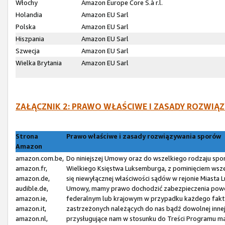
Włochy
Amazon Europe Core S.à r.l.
Holandia
Amazon EU Sarl
Polska
Amazon EU Sarl
Hiszpania
Amazon EU Sarl
Szwecja
Amazon EU Sarl
Wielka Brytania
Amazon EU Sarl
ZAŁĄCZNIK 2: PRAWO WŁAŚCIWE I ZASADY ROZW
Strona
Prawo właściwe i zasady rozwiązywania sporów
Amazon
amazon.com.be,
Do niniejszej Umowy oraz do wszelkiego rodzaju spo
amazon.fr,
Wielkiego Księstwa Luksemburga, z pominięciem wsze
amazon.de,
się niewyłącznej właściwości sądów w rejonie Miasta
audible.de,
Umowy, mamy prawo dochodzić zabezpieczenia powó
amazon.ie,
federalnym lub krajowym w przypadku każdego fakty
amazon.it,
zastrzeżonych należących do nas bądź dowolnej inne
amazon.nl,
przysługujące nam w stosunku do Treści Programu ma