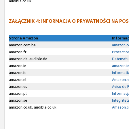
audible.co.uk
ZAŁĄCZNIK 4: INFORMACJA O PRYWATNOŚCI NA P
Strona Amazon
Informac
amazon.com.be
amazon.co
amazon.fr
Protectio
amazon.de, audible.de
Datenschu
amazon.ie
amazon.ie
amazon.it
Informativ
amazon.nl
Amazon.nl
amazon.es
Aviso de 
amazon.pl
Informacj
amazon.se
Integrite
amazon.co.uk, audible.co.uk
Amazon.co