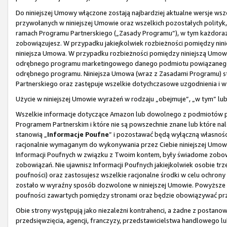
Do niniejszej Umowy włączone zostają najbardziej aktualne wersje wsze
przywołanych w niniejszej Umowie oraz wszelkich pozostałych polityk,
ramach Programu Partnerskiego („Zasady Programu”), w tym każdorazo
zobowiązujesz. W przypadku jakiejkolwiek rozbieżności pomiędzy nin
niniejsza Umowa. W przypadku rozbieżności pomiędzy niniejszą Um
odrębnego programu marketingowego danego podmiotu powiązanego, 
odrębnego programu. Niniejsza Umowa (wraz z Zasadami Programu) s
Partnerskiego oraz zastępuje wszelkie dotychczasowe uzgodnienia i 
Użycie w niniejszej Umowie wyrażeń w rodzaju „obejmuje”, „w tym” l
Wszelkie informacje dotyczące Amazon lub dowolnego z podmiotów p
Programem Partnerskim i które nie są powszechnie znane lub które na
stanowią „
Informacje Poufne
” i pozostawać będą wyłączną własnośc
racjonalnie wymaganym do wykonywania przez Ciebie niniejszej Umowy
Informacji Poufnych w związku z Twoim kontem, były świadome zobowi
zobowiązań. Nie ujawnisz Informacji Poufnych jakiejkolwiek osobie tr
poufności) oraz zastosujesz wszelkie racjonalne środki w celu ochron
zostało w wyraźny sposób dozwolone w niniejszej Umowie. Powyższe 
poufności zawartych pomiędzy stronami oraz będzie obowiązywać prze
Obie strony występują jako niezależni kontrahenci, a żadne z postanow
przedsięwzięcia, agencji, franczyzy, przedstawicielstwa handlowego