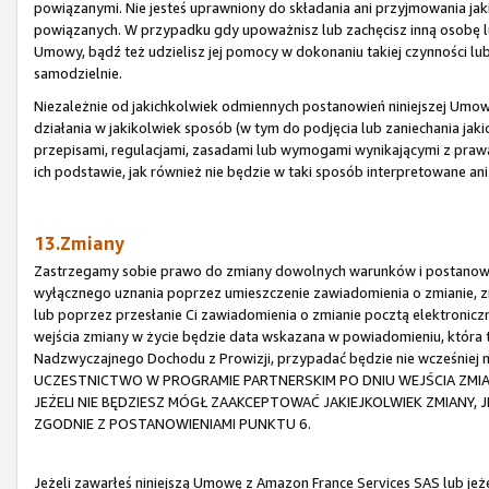
powiązanymi. Nie jesteś uprawniony do składania ani przyjmowania ja
powiązanych. W przypadku gdy upoważnisz lub zachęcisz inną osobę lu
Umowy, bądź też udzielisz jej pomocy w dokonaniu takiej czynności lub
samodzielnie.
Niezależnie od jakichkolwiek odmiennych postanowień niniejszej Umowy,
działania w jakikolwiek sposób (w tym do podjęcia lub zaniechania jaki
przepisami, regulacjami, zasadami lub wymogami wynikającymi z praw
ich podstawie, jak również nie będzie w taki sposób interpretowane an
13.Zmiany
Zastrzegamy sobie prawo do zmiany dowolnych warunków i postanowi
wyłącznego uznania poprzez umieszczenie zawiadomienia o zmianie, zm
lub poprzez przesłanie Ci zawiadomienia o zmianie pocztą elektronic
wejścia zmiany w życie będzie data wskazana w powiadomieniu, która
Nadzwyczajnego Dochodu z Prowizji, przypadać będzie nie wcześniej
UCZESTNICTWO W PROGRAMIE PARTNERSKIM PO DNIU WEJŚCIA ZMI
JEŻELI NIE BĘDZIESZ MÓGŁ ZAAKCEPTOWAĆ JAKIEJKOLWIEK ZMIANY,
ZGODNIE Z POSTANOWIENIAMI PUNKTU 6.
Jeżeli zawarłeś niniejszą Umowę z Amazon France Services SAS lub je