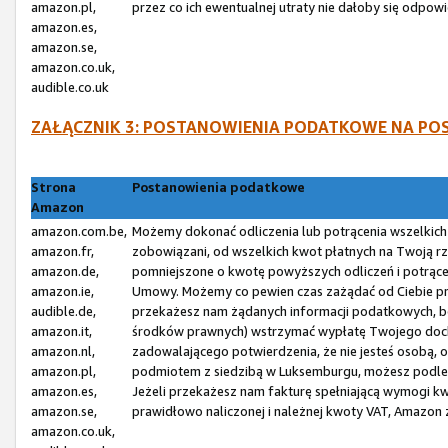
amazon.pl,
przez co ich ewentualnej utraty nie dałoby się odp
amazon.es,
amazon.se,
amazon.co.uk,
audible.co.uk
ZAŁĄCZNIK 3: POSTANOWIENIA PODATKOWE NA P
Strona
Postanowienia podatkowe
Amazon
amazon.com.be,
Możemy dokonać odliczenia lub potrącenia wszelkic
amazon.fr,
zobowiązani, od wszelkich kwot płatnych na Twoją r
amazon.de,
pomniejszone o kwotę powyższych odliczeń i potrąceń,
amazon.ie,
Umowy. Możemy co pewien czas zażądać od Ciebie prz
audible.de,
przekażesz nam żądanych informacji podatkowych, bę
amazon.it,
środków prawnych) wstrzymać wypłatę Twojego dochod
amazon.nl,
zadowalającego potwierdzenia, że nie jesteś osobą, 
amazon.pl,
podmiotem z siedzibą w Luksemburgu, możesz podle
amazon.es,
Jeżeli przekażesz nam fakturę spełniającą wymogi kw
amazon.se,
prawidłowo naliczonej i należnej kwoty VAT, Amazon
amazon.co.uk,