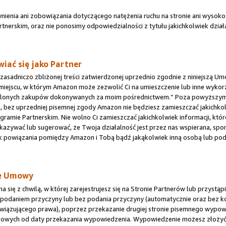
nienia ani zobowiązania dotyczącego natężenia ruchu na stronie ani wysoko
tnerskim, oraz nie ponosimy odpowiedzialności z tytułu jakichkolwiek dzia
iać się jako Partner
 zasadniczo zbliżonej treści zatwierdzonej uprzednio zgodnie z niniejszą 
iejscu, w którym Amazon może zezwolić Ci na umieszczenie lub inne wykor
eślonych zakupów dokonywanych za moim pośrednictwem.” Poza powyższym o
bez uprzedniej pisemnej zgody Amazon nie będziesz zamieszczać jakichko
ramie Partnerskim. Nie wolno Ci zamieszczać jakichkolwiek informacji, kt
kazywać lub sugerować, że Twoja działalność jest przez nas wspierana, spo
ek powiązania pomiędzy Amazon i Tobą bądź jakąkolwiek inną osobą lub po
ie Umowy
ię z chwilą, w której zarejestrujesz się na Stronie Partnerów lub przystąpi
 podaniem przyczyny lub bez podania przyczyny (automatycznie oraz bez k
owiązującego prawa), poprzez przekazanie drugiej stronie pisemnego wypowi
zowych od daty przekazania wypowiedzenia. Wypowiedzenie możesz złożyć lo