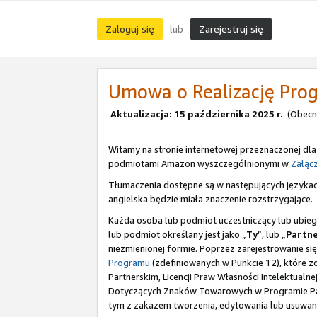
Zaloguj się
Zarejestruj się
lub
Umowa o Realizację Pro
Aktualizacja: 15 października 2025 r.
(Obecni
Witamy na stronie internetowej przeznaczonej dla
podmiotami Amazon wyszczególnionymi w
Załącz
Tłumaczenia dostępne są w następujących języka
angielska będzie miała znaczenie rozstrzygające.
Każda osoba lub podmiot uczestniczący lub ubie
lub podmiot określany jest jako „
Ty
”, lub „
Partn
niezmienionej formie. Poprzez zarejestrowanie si
Programu
(zdefiniowanych w Punkcie 12), które 
Partnerskim, Licencji Praw Własności Intelektua
Dotyczących Znaków Towarowych w Programie Part
tym z zakazem tworzenia, edytowania lub usuwani