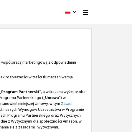
ą współpracą marketingową z odpowiednimi
ek rozbieżności w treści tłumaczeń wersja
„
Program Partnerski
”, a wskazana wyżej osoba
 Programu Partnerskiego („
Umowa
”) w
postanowień niniejszej Umowy, w tym
Zasad
kład, naszych Wymogów Uczestnictwa w Programie
ramach Programu Partnerskiego oraz Wytycznych
odne z Wytycznymi dla społeczności Amazon, w
anie się z zasadami i wytycznymi.