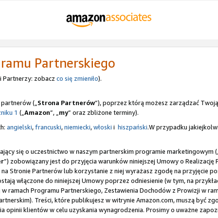
gramu Partnerskiego
 Partnerzy: zobacz
co się zmieniło
).
 partnerów („
Strona Partnerów
”), poprzez którą możesz zarządzać Twoj
niku 1
(„
Amazon
”, „
my
” oraz zbliżone terminy).
ch:
angielski
,
francuski
,
niemiecki
,
włoski
i
hiszpański
.W przypadku jakiejkolwi
gający się o uczestnictwo w naszym partnerskim programie marketingowym (
er
”) zobowiązany jest do przyjęcia warunków niniejszej Umowy o Realizację
ę na Stronie Partnerów lub korzystanie z niej wyrażasz zgodę na przyjęcie 
zostają włączone do niniejszej Umowy poprzez odniesienie (w tym, na przy
lnej w ramach Programu Partnerskiego, Zestawienia Dochodów z Prowizji w 
nerskim). Treści, które publikujesz w witrynie Amazon.com, muszą być zg
a opinii klientów w celu uzyskania wynagrodzenia. Prosimy o uważne zapozn