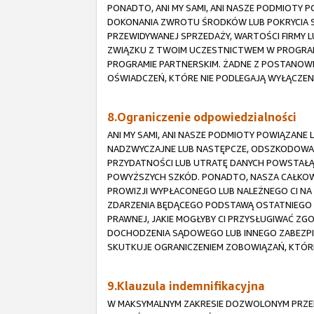
PONADTO, ANI MY SAMI, ANI NASZE PODMIOTY
DOKONANIA ZWROTU ŚRODKÓW LUB POKRYCIA S
PRZEWIDYWANEJ SPRZEDAŻY, WARTOŚCI FIRMY LU
ZWIĄZKU Z TWOIM UCZESTNICTWEM W PROGRAMI
PROGRAMIE PARTNERSKIM. ŻADNE Z POSTANOWI
OŚWIADCZEŃ, KTÓRE NIE PODLEGAJĄ WYŁĄCZEN
8.Ograniczenie odpowiedzialności
ANI MY SAMI, ANI NASZE PODMIOTY POWIĄZANE
NADZWYCZAJNE LUB NASTĘPCZE, ODSZKODOWANI
PRZYDATNOŚCI LUB UTRATĘ DANYCH POWSTAŁĄ 
POWYŻSZYCH SZKÓD. PONADTO, NASZA CAŁKOW
PROWIZJI WYPŁACONEGO LUB NALEŻNEGO CI NA
ZDARZENIA BĘDĄCEGO PODSTAWĄ OSTATNIEGO R
PRAWNEJ, JAKIE MOGŁYBY CI PRZYSŁUGIWAĆ Z
DOCHODZENIA SĄDOWEGO LUB INNEGO ZABEZPIE
SKUTKUJE OGRANICZENIEM ZOBOWIĄZAŃ, KTÓR
9.Klauzula indemnifikacyjna
W MAKSYMALNYM ZAKRESIE DOZWOLONYM PRZEP