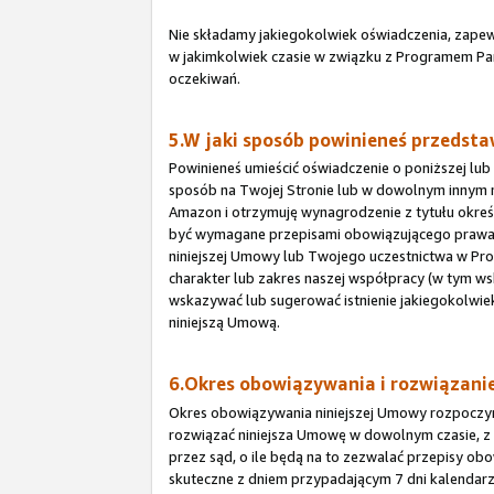
Nie składamy jakiegokolwiek oświadczenia, zapew
w jakimkolwiek czasie w związku z Programem Par
oczekiwań.
5.W jaki sposób powinieneś przedstaw
Powinieneś umieścić oświadczenie o poniższej lub
sposób na Twojej Stronie lub w dowolnym innym m
Amazon i otrzymuję wynagrodzenie z tytułu okr
być wymagane przepisami obowiązującego prawa, 
niniejszej Umowy lub Twojego uczestnictwa w Prog
charakter lub zakres naszej współpracy (w tym ws
wskazywać lub sugerować istnienie jakiegokolwi
niniejszą Umową.
6.Okres obowiązywania i rozwiązan
Okres obowiązywania niniejszej Umowy rozpoczyna s
rozwiązać niniejsza Umowę w dowolnym czasie, z
przez sąd, o ile będą na to zezwalać przepisy ob
skuteczne z dniem przypadającym 7 dni kalendar