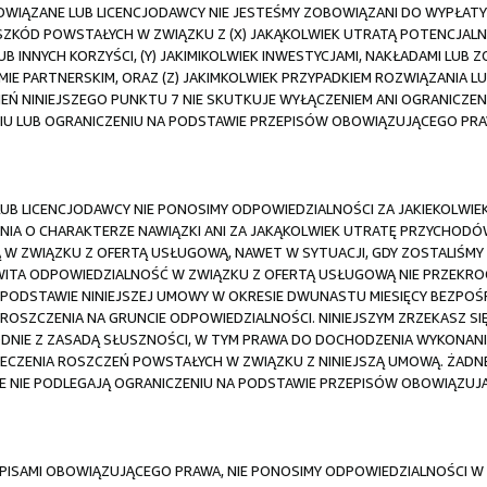
 POWIĄZANE LUB LICENCJODAWCY NIE JESTEŚMY ZOBOWIĄZANI DO WYPŁAT
ZKÓD POWSTAŁYCH W ZWIĄZKU Z (X) JAKĄKOLWIEK UTRATĄ POTENCJAL
B INNYCH KORZYŚCI, (Y) JAKIMIKOLWIEK INWESTYCJAMI, NAKŁADAMI LUB 
E PARTNERSKIM, ORAZ (Z) JAKIMKOLWIEK PRZYPADKIEM ROZWIĄZANIA 
EŃ NINIEJSZEGO PUNKTU 7 NIE SKUTKUJE WYŁĄCZENIEM ANI OGRANICZE
IU LUB OGRANICZENIU NA PODSTAWIE PRZEPISÓW OBOWIĄZUJĄCEGO PRA
 LUB LICENCJODAWCY NIE PONOSIMY ODPOWIEDZIALNOŚCI ZA JAKIEKOLWI
A O CHARAKTERZE NAWIĄZKI ANI ZA JAKĄKOLWIEK UTRATĘ PRZYCHODÓW
W ZWIĄZKU Z OFERTĄ USŁUGOWĄ, NAWET W SYTUACJI, GDY ZOSTALIŚMY
ITA ODPOWIEDZIALNOŚĆ W ZWIĄZKU Z OFERTĄ USŁUGOWĄ NIE PRZEKR
 PODSTAWIE NINIEJSZEJ UMOWY W OKRESIE DWUNASTU MIESIĘCY BEZPOŚ
OSZCZENIA NA GRUNCIE ODPOWIEDZIALNOŚCI. NINIEJSZYM ZRZEKASZ S
GODNIE Z ZASADĄ SŁUSZNOŚCI, W TYM PRAWA DO DOCHODZENIA WYKONA
CZENIA ROSZCZEŃ POWSTAŁYCH W ZWIĄZKU Z NINIEJSZĄ UMOWĄ. ŻADNE
E NIE PODLEGAJĄ OGRANICZENIU NA PODSTAWIE PRZEPISÓW OBOWIĄZUJ
ISAMI OBOWIĄZUJĄCEGO PRAWA, NIE PONOSIMY ODPOWIEDZIALNOŚCI W