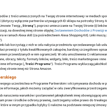
odów z treści umieszczonych na Twojej stronie internetowej i w mediach sp
ill (dotyczy wyłącznie partnerów używających ID sklepu na potrzeby Strony 
j Umowie Twoją „
Stroną
”), poprzez umieszczanie na Twojej Stronie (i) lin
acji, na dowolnej innej stronie objętej
Zestawieniem Dochodów z Prowizji w
rtnera w ramach Alexa skill (za pośrednictwem Alexa Shopping Kit). Linki mus
”).
 Linki lub korzystają z nich w celu nabycia przedmiotu sprzedawanego lub u
aci prowizji z tytułu kwalifikowanych zakupów, bardziej szczegółowo opis
eniem przewidzianych w nim ograniczeń). W celu umożliwienia Ci reklamowan
 obrazy, teksty, formaty linków, widgety, linki, treści marketingowe i inn
 inne informacje („
Treści Programu
”). Treści Programu wykluczają jakichkol
nej stronie innej niż Strona Amazon.
erskiego
Twojego uczestnictwa w Programie Partnerskim i otrzymywania dochodu w po
e informacje, jakich możemy zażądać w celu zweryfikowania przestrzegani
y lub naruszenia warunków i postanowień jakiejkolwiek innej obowiązującej
h nam praw i środków ochrony prawnej, zastrzegamy sobie prawo do trwałe
 które w innym przypadku byłyby Ci należne na podstawie niniejszej Umowy 