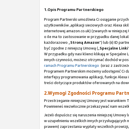
1.Opis Programu Partnerskiego
Program Partnerski umożliwia Ci osiąganie przych
użytkowników ,aplikacji sieciowych oraz Alexa sk
internetowej amazon.co.uk) (zwanych w niniejsze
o ile ma to zastosowanie w przypadku danej lokaliz
każdorazowo „
Stroną Amazon
”) lub (ii) ID pa
być zgodne z niniejszą Umową („
Specjalne Linki
W przypadku gdy nasi klienci klikają w Specjalne
innych czynności, możesz otrzymać dochód w post
ramach Programu Partnerskiego
(oraz z zastrzeż
Programem Partnerskim możemy udostępnić Ci dane,
interfejsy programowania aplikacji, funkcje Alexa i
treści dotyczące produktów oferowanych na dowol
2.Wymogi Zgodności Programu Partn
Przestrzeganie niniejszej Umowy jest warunkiem 
Powinieneś niezwłocznie przekazywać nam wszelki
Jeżeli dopuścisz się naruszenia niniejszej Umow
w uzupełnieniu wszelkich innych przysługującyc
prawem) zaprzestania wypłaty wszelkich prowizji,