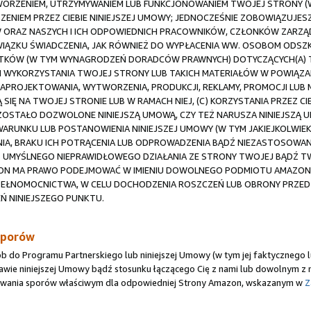
ORZENIEM, UTRZYMYWANIEM LUB FUNKCJONOWANIEM TWOJEJ STRONY (W 
ZENIEM PRZEZ CIEBIE NINIEJSZEJ UMOWY; JEDNOCZEŚNIE ZOBOWIĄZUJESZ
 ORAZ NASZYCH I ICH ODPOWIEDNICH PRACOWNIKÓW, CZŁONKÓW ZARZĄ
OWIĄZKU ŚWIADCZENIA, JAK RÓWNIEŻ DO WYPŁACENIA WW. OSOBOM ODS
DATKÓW (W TYM WYNAGRODZEŃ DORADCÓW PRAWNYCH) DOTYCZĄCYCH(A)
M WYKORZYSTANIA TWOJEJ STRONY LUB TAKICH MATERIAŁÓW W POWIĄZANIU
 ZAPROJEKTOWANIA, WYTWORZENIA, PRODUKCJI, REKLAMY, PROMOCJI LUB
SIĘ NA TWOJEJ STRONIE LUB W RAMACH NIEJ, (C) KORZYSTANIA PRZEZ CI
E ZOSTAŁO DOZWOLONE NINIEJSZĄ UMOWĄ, CZY TEŻ NARUSZA NINIEJSZĄ
K WARUNKU LUB POSTANOWIENIA NINIEJSZEJ UMOWY (W TYM JAKIEJKOLWI
NIA, BRAKU ICH POTRĄCENIA LUB ODPROWADZENIA BĄDŹ NIEZASTOSOWAN
LUB UMYŚLNEGO NIEPRAWIDŁOWEGO DZIAŁANIA ZE STRONY TWOJEJ BĄD
ON MA PRAWO PODEJMOWAĆ W IMIENIU DOWOLNEGO PODMIOTU AMAZON W
PEŁNOMOCNICTWA, W CELU DOCHODZENIA ROSZCZEŃ LUB OBRONY PRZED
 NINIEJSZEGO PUNKTU.
sporów
ób do Programu Partnerskiego lub niniejszej Umowy (w tym jej faktyczneg
tawie niniejszej Umowy bądź stosunku łączącego Cię z nami lub dowolnym 
ywania sporów właściwym dla odpowiedniej Strony Amazon, wskazanym w
Z