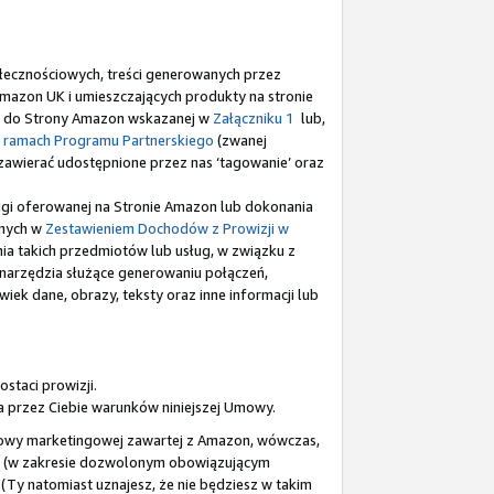
ołecznościowych, treści generowanych przez
Amazon UK i umieszczających produkty na stronie
ków do Strony Amazon wskazanej w
Załączniku 1
lub,
 ramach Programu Partnerskiego
(zwanej
zą zawierać udostępnione przez nas ‘tagowanie’ oraz
sługi oferowanej na Stronie Amazon lub dokonania
anych w
Zestawieniem Dochodów z Prowizji w
ia takich przedmiotów lub usług, w związku z
e narzędzia służące generowaniu połączeń,
wiek dane, obrazy, teksty oraz inne informacji lub
staci prowizji.
a przez Ciebie warunków niniejszej Umowy.
 umowy marketingowej zawartej z Amazon, wówczas,
go (w zakresie dozwolonym obowiązującym
(Ty natomiast uznajesz, że nie będziesz w takim