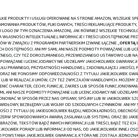
IE PRODUKTY I USŁUGI OFEROWANE NA STRONIE AMAZON, WSZELKIE SPECJ
LAMOWANIA PRODUKTÓW, PLIKI DANYCH, TREŚCI REKLAMUJĄCE PRODUKTY,
LOGO (W TYM OZNACZENIA AMAZON), JAK RÓWNIEŻ WSZELKIE TECHNOLOG
 WŁASNOŚCI INTELEKTUALNEJ, INFORMACJE I TREŚCI UDOSTĘPNIONE PRZ
W W ZWIĄZKU Z PROGRAMEM PARTNERSKIM (ZWANE ŁĄCZNIE „
OFERTĄ
 ICH DOSTĘPNOŚCI. ANI MY SAMI, ANI NASZE PODMIOTY POWIĄZANE LUB L
AŹNEGO, CZY TEŻ DOROZUMIANEGO, PRZEWIDZIANEGO USTAWOWO LUB NA I
Y POWIĄZANE I LICENCJODAWCY NIE UDZIELAMY JAKICHKOLWIEK GWARANCJ
TUŁU PRAWNEGO, PRZYDATNOŚCI HANDLOWEJ, ZADOWALAJĄCEJ JAKOŚCI,
ORAZ NIE PONOSIMY ODPOWIEDZIALNOŚCI Z TYTUŁU JAKIEJKOLWIEK GWAR
 LUB W REALIZACJI UMÓW, CZY TEŻ ZWYCZAJÓW HANDLOWYCH. MOŻEMY
ENIĆ CHARAKTER, CECHY, FUNKCJE, ZAKRES LUB SPOSÓB FUNKCJONOWA
I, ANI NASZE PODMIOTY POWIĄZANE LUB LICENCJODAWCY NIE UDZIELAMY
ONOWAĆ W SPOSÓB PRZEZ NAS OPISANY, SPÓJNY LUB W JAKIKOLWIEK SZ
IDŁOWY, BEZBŁĘDNY LUB WOLNY OD SZKODLIWYCH CZYNNIKÓW. ANI MY S
OŚCI Z TYTUŁU (A) JAKIEGOKOLWIEK BŁĘDU, NIEDOKŁADNOŚCI, OBECN
ZERW SPOWODOWANYCH AWARIĄ ZASILANIA LUB SYSTEMU, ORAZ (B) JA
RAZÓW, TEKSTÓW BĄDŹ INNYCH INFORMACJI LUB TREŚCI, BĄDŹ TEŻ ICH Z
KIEJKOLWIEK PORADY LUB INFORMACJI OD NAS, OD JAKIEJKOLWIEK INNEJ
POWSTANIA JAKIEJKOLWIEK GWARANCJI, KTÓRA NIE ZOSTAŁA JEDNOZNAC