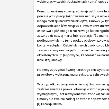
wybierając w swoich „Ustawieniach konta” opcję z
Ponadto, możemy rozwiązać niniejszą Umowę lub
poniższych sytuacji: (a) poważnie naruszysz ninie
innego rodzaju naruszenia niniejszej Umowy (w t
odpowiedzialność w związku z Twoim uczestnictw
oszustwa bądź innego nieuczciwego lub niezgodn
zaszkodzić naszej marce lub reputacji; (f) uznam
podlegamy lub możemy podlegać obowiązkowi pobi
konta) względem Ciebie lub innych osób, co do któ
zakończyliśmy realizację Programu Partnerskiego w
określonych w lit. (a) powyżej, każdorazowe nar
niniejszej Umowy.
Możemy zatrzymać kwotę narosłego i niewypłacon
prawidłowo wyliczona (na przykład, w celu uwzg
W przypadku rozwiązania niniejszej Umowy nastąpi
zastrzeżeniem że prawa i obowiązki stron wynikają
wymagalnymi, lecz niewykonanymi zobowiązaniami 
Umowy nie zwalnia żadnej ze stron z odpowiedzial
jej rozwiązaniem.