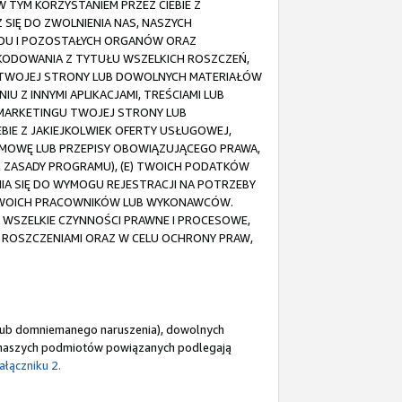
TYM KORZYSTANIEM PRZEZ CIEBIE Z
 SIĘ DO ZWOLNIENIA NAS, NASZYCH
DU I POZOSTAŁYCH ORGANÓW ORAZ
ZKODOWANIA Z TYTUŁU WSZELKICH ROSZCZEŃ,
 TWOJEJ STRONY LUB DOWOLNYCH MATERIAŁÓW
 Z INNYMI APLIKACJAMI, TREŚCIAMI LUB
 MARKETINGU TWOJEJ STRONY LUB
EBIE Z JAKIEJKOLWIEK OFERTY USŁUGOWEJ,
 UMOWĘ LUB PRZEPISY OBOWIĄZUJĄCEGO PRAWA,
EK ZASADY PROGRAMU), (E) TWOICH PODATKÓW
IA SIĘ DO WYMOGU REJESTRACJI NA POTRZEBY
Ź TWOICH PRACOWNIKÓW LUB WYKONAWCÓW.
SZELKIE CZYNNOŚCI PRAWNE I PROCESOWE,
 ROSZCZENIAMI ORAZ W CELU OCHRONY PRAW,
o lub domniemanego naruszenia), dowolnych
z naszych podmiotów powiązanych podlegają
ałączniku 2.