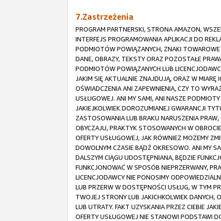
7.Zastrzeżenia
PROGRAM PARTNERSKI, STRONA AMAZON, WSZELK
INTERFEJS PROGRAMOWANIA APLIKACJI DO REK
PODMIOTÓW POWIĄZANYCH, ZNAKI TOWAROWE I 
DANE, OBRAZY, TEKSTY ORAZ POZOSTAŁE PRAWA
PODMIOTÓW POWIĄZANYCH LUB LICENCJODAWCÓ
JAKIM SIĘ AKTUALNIE ZNAJDUJĄ, ORAZ W MIARĘ
OŚWIADCZENIA ANI ZAPEWNIENIA, CZY TO WYR
USŁUGOWEJ. ANI MY SAMI, ANI NASZE PODMIOT
JAKIEJKOLWIEK DOROZUMIANEJ GWARANCJI TY
ZASTOSOWANIA LUB BRAKU NARUSZENIA PRAW, 
OBYCZAJU, PRAKTYK STOSOWANYCH W OBROCIE
OFERTY USŁUGOWEJ, JAK RÓWNIEŻ MOŻEMY ZMI
DOWOLNYM CZASIE BĄDŹ OKRESOWO. ANI MY SAM
DALSZYM CIĄGU UDOSTĘPNIANA, BĘDZIE FUNKCJ
FUNKCJONOWAĆ W SPOSÓB NIEPRZERWANY, PRAW
LICENCJODAWCY NIE PONOSIMY ODPOWIEDZIALN
LUB PRZERW W DOSTĘPNOŚCI USŁUG, W TYM PR
TWOJEJ STRONY LUB JAKICHKOLWIEK DANYCH, OB
LUB UTRATY. FAKT UZYSKANIA PRZEZ CIEBIE JA
OFERTY USŁUGOWEJ NIE STANOWI PODSTAWI DO 