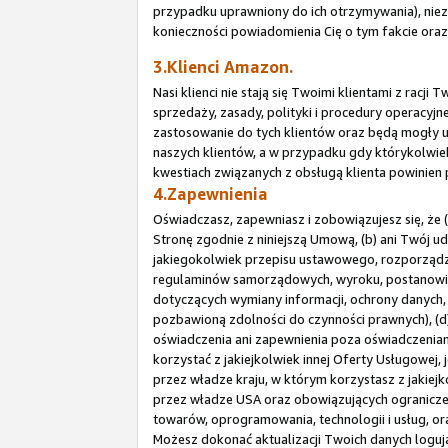
przypadku uprawniony do ich otrzymywania), niez
konieczności powiadomienia Cię o tym fakcie or
3.Klienci Amazon.
Nasi klienci nie stają się Twoimi klientami z rac
sprzedaży, zasady, polityki i procedury operacy
zastosowanie do tych klientów oraz będą mogły u
naszych klientów, a w przypadku gdy którykolwiek
kwestiach związanych z obsługą klienta powinien
4.Zapewnienia
Oświadczasz, zapewniasz i zobowiązujesz się, że 
Stronę zgodnie z niniejszą Umową, (b) ani Twój u
jakiegokolwiek przepisu ustawowego, rozporządze
regulaminów samorządowych, wyroku, postanowien
dotyczących wymiany informacji, ochrony danych, 
pozbawioną zdolności do czynności prawnych), (d)
oświadczenia ani zapewnienia poza oświadczeniami
korzystać z jakiejkolwiek innej Oferty Usługow
przez władze kraju, w którym korzystasz z jakiej
przez władze USA oraz obowiązujących ogranicze
towarów, oprogramowania, technologii i usług, o
Możesz dokonać aktualizacji Twoich danych logują