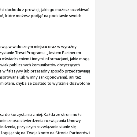
ści dochodu z prowizji, jakiego możesz oczekiwać
łań, które możesz podjąć na podstawie swoich
Umową, w widocznym miejscu oraz w wyraźny
zystanie Treści Programu: „Jestem Partnerem
świadczeniem i innymi informacjami, jakie mogą
lwiek publicznych komunikatów dotyczących
óre w fałszywy lub przesadny sposób przedstawiają
nsorowana lub w inny sankcjonowana), ani też
dmiotem, chyba że zostało to wyraźnie dozwolone
sz do korzystania z niej. Każda ze stron może
onieczności stwierdzenia rozwiązania Umowy
edzenia, przy czym rozwiązanie stanie się
gując się na Twoje konto na Stronie Partnerów i