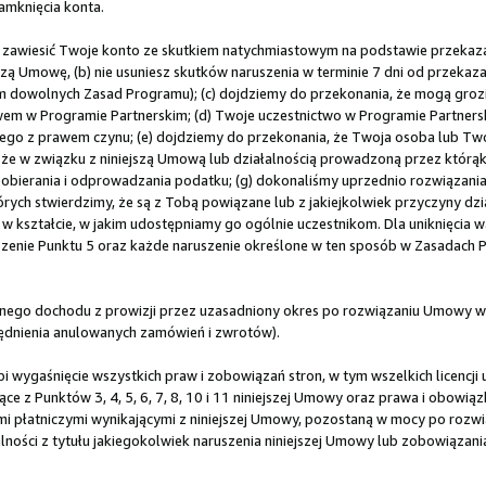
amknięcia konta.
 zawiesić Twoje konto ze skutkiem natychmiastowym na podstawie przeka
jszą Umowę, (b) nie usuniesz skutków naruszenia w terminie 7 dni od przeka
ym dowolnych Zasad Programu); (c) dojdziemy do przekonania, że mogą groz
em w Programie Partnerskim; (d) Twoje uczestnictwo w Programie Partners
ego z prawem czynu; (e) dojdziemy do przekonania, że Twoja osoba lub Tw
y, że w związku z niniejszą Umową lub działalnością prowadzoną przez którą
erania i odprowadzania podatku; (g) dokonaliśmy uprzednio rozwiązania 
rych stwierdzimy, że są z Tobą powiązane lub z jakiejkolwiek przyczyny dzi
 kształcie, w jakim udostępniamy go ogólnie uczestnikom. Dla uniknięcia wą
uszenie Punktu 5 oraz każde naruszenie określone w ten sposób w Zasadach
ego dochodu z prowizji przez uzasadniony okres po rozwiązaniu Umowy w 
lędnienia anulowanych zamówień i zwrotów).
 wygaśnięcie wszystkich praw i zobowiązań stron, w tym wszelkich licencji 
ce z Punktów 3, 4, 5, 6, 7, 8, 10 i 11 niniejszej Umowy oraz prawa i obowi
płatniczymi wynikającymi z niniejszej Umowy, pozostaną w mocy po rozwiąz
ności z tytułu jakiegokolwiek naruszenia niniejszej Umowy lub zobowiązan