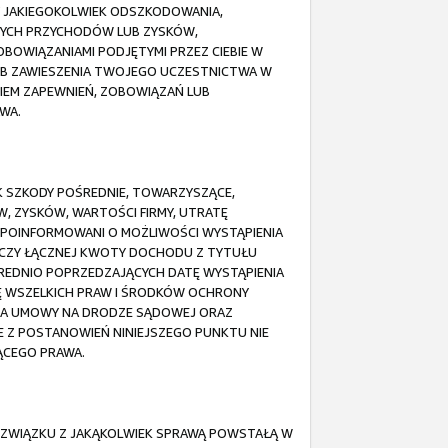
Y JAKIEGOKOLWIEK ODSZKODOWANIA,
NYCH PRZYCHODÓW LUB ZYSKÓW,
ZOBOWIĄZANIAMI PODJĘTYMI PRZEZ CIEBIE W
LUB ZAWIESZENIA TWOJEGO UCZESTNICTWA W
NIEM ZAPEWNIEŃ, ZOBOWIĄZAŃ LUB
WA.
EK SZKODY POŚREDNIE, TOWARZYSZĄCE,
, ZYSKÓW, WARTOŚCI FIRMY, UTRATĘ
 POINFORMOWANI O MOŻLIWOŚCI WYSTĄPIENIA
OCZY ŁĄCZNEJ KWOTY DOCHODU Z TYTUŁU
REDNIO POPRZEDZAJĄCYCH DATĘ WYSTĄPIENIA
IĘ WSZELKICH PRAW I ŚRODKÓW OCHRONY
NIA UMOWY NA DRODZE SĄDOWEJ ORAZ
 Z POSTANOWIEŃ NINIEJSZEGO PUNKTU NIE
ĄCEGO PRAWA.
 ZWIĄZKU Z JAKĄKOLWIEK SPRAWĄ POWSTAŁĄ W