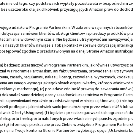
ależnie od tego, czy podstawa ich wypłaty pozostawała w bezpośrednim zwią
az bez uszczerbku dla jakichkolwiek przysługujących Amazon praw do docho
ji Twojego udziału w Programie Partnerskim. W zakresie wzajemnych stosunków
jne dotyczące zamówień klientów, obsługi klientów i sprzedaży produktów p
lec zmianie w dowolnym czasie. Nie będziesz utrzymywać ani nawiązywać j
 z naszych klientów nawiąże z Tobą kontakt w sprawie dotyczącej interakcj
 postępować zgodnie z przedstawionymi na danej Stronie Amazon instrukcja
(a) będziesz uczestniczyć w Programie Partnerskim, jak również utworzysz
dział w Programie Partnerskim, ani fakt utworzenia, prowadzenia i utrzymyw
nia, zasady, regulaminu, nakazu, licencji, zezwolenia, wytycznych, kodek
ia ani innego wymogu jakiegokolwiek organu władzy, którego właściwości
reklamy i marketingu), (c) posiadasz zdolność prawną do zawierania umów (np
 dokonałeś samodzielnej oceny zasadności uczestnictwa w Programie Partners
 i zapewnieniami wyraźnie przedstawionymi w niniejszej Umowie, (e) nie bę
ej, jeżeli podlegasz jakimkolwiek sankcjom nałożonym przez władze USA lu
kolwiek Oferty Usługowej; (f) będziesz przestrzegać wszelkich ograniczeń d
ń eksportu i reeksportu nałożonych przez władze innych państw zgodnie p
raz (g) informacje przekazane przez Ciebie w związku z Programem Partners
c się na Twoje konto na Stronie Partnerów i wybierając opcje „Ustawienia ko