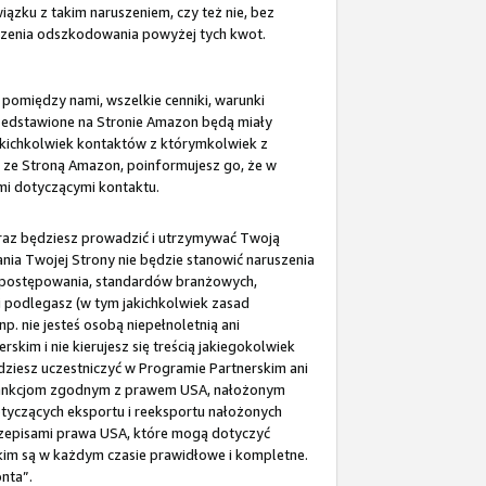
zku z takim naruszeniem, czy też nie, bez
dzenia odszkodowania powyżej tych kwot.
 pomiędzy nami, wszelkie cenniki, warunki
rzedstawione na Stronie Amazon będą miały
akichkolwiek kontaktów z którymkolwiek z
i ze Stroną Amazon, poinformujesz go, że w
mi dotyczącymi kontaktu.
 oraz będziesz prowadzić i utrzymywać Twoją
ania Twojej Strony nie będzie stanowić naruszenia
su postępowania, standardów branżowych,
 podlegasz (w tym jakichkolwiek zasad
. nie jesteś osobą niepełnoletnią ani
kim i nie kierujesz się treścią jakiegokolwiek
dziesz uczestniczyć w Programie Partnerskim ani
b sankcjom zgodnym z prawem USA, nałożonym
otyczących eksportu i reeksportu nałożonych
rzepisami prawa USA, które mogą dotyczyć
kim są w każdym czasie prawidłowe i kompletne.
nta”.