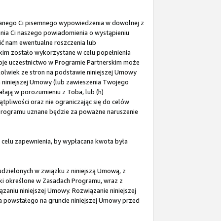
zanego Ci pisemnego wypowiedzenia w dowolnej z
zania Ci naszego powiadomienia o wystąpieniu
ić nam ewentualne roszczenia lub
kim zostało wykorzystane w celu popełnienia
oje uczestnictwo w Programie Partnerskim może
kolwiek ze stron na podstawie niniejszej Umowy
niniejszej Umowy (lub zawieszenia Twojego
ałają w porozumieniu z Toba, lub (h)
tpliwości oraz nie ograniczając się do celów
 Programu uznane będzie za poważne naruszenie
celu zapewnienia, by wypłacana kwota była
udzielonych w związku z niniejszą Umową, z
ązki określone w Zasadach Programu, wraz z
aniu niniejszej Umowy. Rozwiązanie niniejszej
ia powstałego na gruncie niniejszej Umowy przed