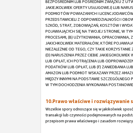
BEZPOŚREDNIM LUB POŚREDNIM ZWIĄZKU Z UTW
JAKIEJKOLWIEK OFERTY USŁUGOWEJ) LUB NARUS
PODMIOTÓW POWIAZANYCH I LICENCJODAWCÓW
PRZEDSTAWICIELI Z ODPOWIEDZIALNOŚCI I OB
SZKÓD, STRAT, ZOBOWIĄZAŃ, KOSZTÓW I WY
POJAWIAJĄCYCH SIĘ NA TWOJEJ STRONIE, W TY
PROCESAMI, (B) UŻYTKOWANIA, OPRACOWANIA,
JAKICHKOLWIEK MATERIAŁÓW, KTÓRE POJAWIAJĄ 
NIEZALEŻNIE OD TEGO, CZY TAKIE KORZYSTANI
(D) NARUSZENIA PRZEZ CIEBIE JAKIEGOKOLWIE
LUB OPŁAT, ICH POTRĄCENIA LUB ODPROWADZE
PODATKÓW LUB OPŁAT, LUB (F) ZANIEDBANIA 
AMAZON LUB PODMIOT WSKAZANY PRZEZ AMAZ
MIĘDZY INNYMI NA PODSTAWIE SZCZEGÓLNEGO 
W TYM DOCHODZENIA WYKONANIA POSTANOWIEŃ
10.Prawo właściwe i rozwiązywanie 
Wszelkie spory odnoszące się w jakikolwiek spos
transakcji lub czynności podejmowanych na pods
przepisom prawa właściwego i zasadom rozwiąz