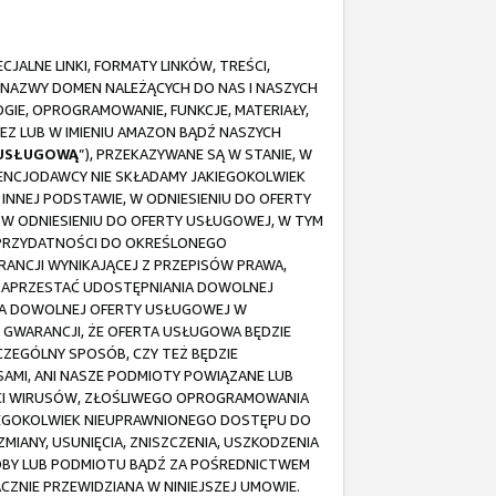
ALNE LINKI, FORMATY LINKÓW, TREŚCI,
 NAZWY DOMEN NALEŻĄCYCH DO NAS I NASZYCH
IE, OPROGRAMOWANIE, FUNKCJE, MATERIAŁY,
EZ LUB W IMIENIU AMAZON BĄDŹ NASZYCH
 USŁUGOWĄ
”), PRZEKAZYWANE SĄ W STANIE, W
ICENCJODAWCY NIE SKŁADAMY JAKIEGOKOLWIEK
NNEJ PODSTAWIE, W ODNIESIENIU DO OFERTY
I W ODNIESIENIU DO OFERTY USŁUGOWEJ, W TYM
 PRZYDATNOŚCI DO OKREŚLONEGO
ANCJI WYNIKAJĄCEJ Z PRZEPISÓW PRAWA,
 ZAPRZESTAĆ UDOSTĘPNIANIA DOWOLNEJ
NIA DOWOLNEJ OFERTY USŁUGOWEJ W
 GWARANCJI, ŻE OFERTA USŁUGOWA BĘDZIE
CZEGÓLNY SPOSÓB, CZY TEŻ BĘDZIE
AMI, ANI NASZE PODMIOTY POWIĄZANE LUB
OŚCI WIRUSÓW, ZŁOŚLIWEGO OPROGRAMOWANIA
KIEGOKOLWIEK NIEUPRAWNIONEGO DOSTĘPU DO
MIANY, USUNIĘCIA, ZNISZCZENIA, USZKODZENIA
 OSOBY LUB PODMIOTU BĄDŹ ZA POŚREDNICTWEM
ZNIE PRZEWIDZIANA W NINIEJSZEJ UMOWIE.