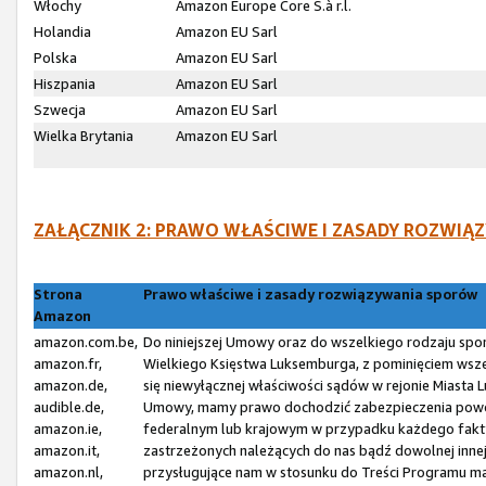
Włochy
Amazon Europe Core S.à r.l.
Holandia
Amazon EU Sarl
Polska
Amazon EU Sarl
Hiszpania
Amazon EU Sarl
Szwecja
Amazon EU Sarl
Wielka Brytania
Amazon EU Sarl
ZAŁĄCZNIK 2: PRAWO WŁAŚCIWE I ZASADY ROZW
Strona
Prawo właściwe i zasady rozwiązywania sporów
Amazon
amazon.com.be,
Do niniejszej Umowy oraz do wszelkiego rodzaju spo
amazon.fr,
Wielkiego Księstwa Luksemburga, z pominięciem wsze
amazon.de,
się niewyłącznej właściwości sądów w rejonie Miasta
audible.de,
Umowy, mamy prawo dochodzić zabezpieczenia powó
amazon.ie,
federalnym lub krajowym w przypadku każdego fakty
amazon.it,
zastrzeżonych należących do nas bądź dowolnej inne
amazon.nl,
przysługujące nam w stosunku do Treści Programu ma