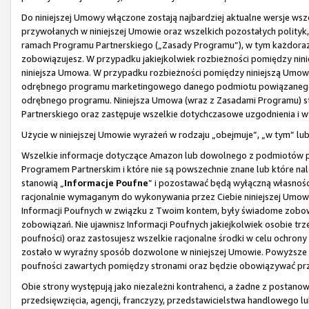
Do niniejszej Umowy włączone zostają najbardziej aktualne wersje wsze
przywołanych w niniejszej Umowie oraz wszelkich pozostałych polityk,
ramach Programu Partnerskiego („Zasady Programu”), w tym każdorazo
zobowiązujesz. W przypadku jakiejkolwiek rozbieżności pomiędzy nin
niniejsza Umowa. W przypadku rozbieżności pomiędzy niniejszą Um
odrębnego programu marketingowego danego podmiotu powiązanego, 
odrębnego programu. Niniejsza Umowa (wraz z Zasadami Programu) s
Partnerskiego oraz zastępuje wszelkie dotychczasowe uzgodnienia i 
Użycie w niniejszej Umowie wyrażeń w rodzaju „obejmuje”, „w tym” l
Wszelkie informacje dotyczące Amazon lub dowolnego z podmiotów p
Programem Partnerskim i które nie są powszechnie znane lub które na
stanowią „
Informacje Poufne
” i pozostawać będą wyłączną własnośc
racjonalnie wymaganym do wykonywania przez Ciebie niniejszej Umowy
Informacji Poufnych w związku z Twoim kontem, były świadome zobowi
zobowiązań. Nie ujawnisz Informacji Poufnych jakiejkolwiek osobie tr
poufności) oraz zastosujesz wszelkie racjonalne środki w celu ochron
zostało w wyraźny sposób dozwolone w niniejszej Umowie. Powyższe 
poufności zawartych pomiędzy stronami oraz będzie obowiązywać prze
Obie strony występują jako niezależni kontrahenci, a żadne z postanow
przedsięwzięcia, agencji, franczyzy, przedstawicielstwa handlowego