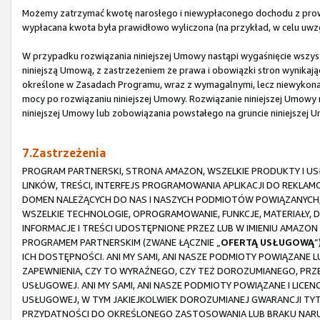
Możemy zatrzymać kwotę narosłego i niewypłaconego dochodu z prowi
wypłacana kwota była prawidłowo wyliczona (na przykład, w celu uwz
W przypadku rozwiązania niniejszej Umowy nastąpi wygaśnięcie wszystk
niniejszą Umową, z zastrzeżeniem że prawa i obowiązki stron wynikające
określone w Zasadach Programu, wraz z wymagalnymi, lecz niewykona
mocy po rozwiązaniu niniejszej Umowy. Rozwiązanie niniejszej Umowy n
niniejszej Umowy lub zobowiązania powstałego na gruncie niniejszej 
7.Zastrzeżenia
PROGRAM PARTNERSKI, STRONA AMAZON, WSZELKIE PRODUKTY I USŁ
LINKÓW, TREŚCI, INTERFEJS PROGRAMOWANIA APLIKACJI DO REKLA
DOMEN NALEŻĄCYCH DO NAS I NASZYCH PODMIOTÓW POWIĄZANYCH,
WSZELKIE TECHNOLOGIE, OPROGRAMOWANIE, FUNKCJE, MATERIAŁY, 
INFORMACJE I TREŚCI UDOSTĘPNIONE PRZEZ LUB W IMIENIU AMAZ
PROGRAMEM PARTNERSKIM (ZWANE ŁĄCZNIE „
OFERTĄ USŁUGOWĄ
”
ICH DOSTĘPNOŚCI. ANI MY SAMI, ANI NASZE PODMIOTY POWIĄZANE 
ZAPEWNIENIA, CZY TO WYRAŹNEGO, CZY TEŻ DOROZUMIANEGO, PRZ
USŁUGOWEJ. ANI MY SAMI, ANI NASZE PODMIOTY POWIĄZANE I LICE
USŁUGOWEJ, W TYM JAKIEJKOLWIEK DOROZUMIANEJ GWARANCJI TY
PRZYDATNOŚCI DO OKREŚLONEGO ZASTOSOWANIA LUB BRAKU NARUS