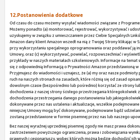
12.Postanowienia dodatkowe
Od czasu do czasu możemy wysyłać wiadomości związane z Programem 
Możemy ponadto (a) monitorować, rejestrować, wykorzystywać i udost
uzyskujemy w związku z umieszczaniem przez Ciebie Specjalnych Linków
Amazon dany klient Amazon wszedł na nią z Twojej Strony klikając w Sp
przy wykorzystaniu specjalnego oprogramowania oraz poddawać ją inne
Umowy, oraz (c) wykorzystywać, powielać, rozpowszechniać i wyświet
przykłady w naszych materiałach szkoleniowych. Informacje na tema
się z odpowiednią Informacją o Prywatności Amazon przedstawioną w
Przyjmujesz do wiadomości i uznajesz, że (a) my oraz nasze podmio
ruch na naszych stronach na zasadach, które różnią się od zasad opi
dowolnym czasie (bezpośrednio lub pośrednio) korzystać ze strony lub 
dochodzenia z naszej strony ścisłego przestrzegania któregokolwiek z
dochodzenia przestrzegania danego postanowienia lub jakiegokolwiek 
dokonywane przez nas ustalenia i aktualizacje, wszelkie podejmowane 
niniejszej Umowy mogą być dokonywane, podejmowane bądź udzielane 
zostaną przedstawione w formie pisemnej przez nas lub naszego upow
Bez naszej wyraźnej uprzedniej pisemnej zgody nie masz prawa dokonać 
zastrzeżeniem powyższego ograniczenia, prawa i zobowiązania wynika
prawnych i cesjonariuszy, wobec których można będzie dochodzić ich 