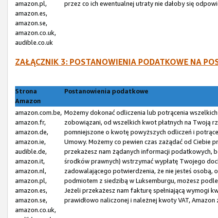
amazon.pl,
przez co ich ewentualnej utraty nie dałoby się odp
amazon.es,
amazon.se,
amazon.co.uk,
audible.co.uk
ZAŁĄCZNIK 3: POSTANOWIENIA PODATKOWE NA P
Strona
Postanowienia podatkowe
Amazon
amazon.com.be,
Możemy dokonać odliczenia lub potrącenia wszelkic
amazon.fr,
zobowiązani, od wszelkich kwot płatnych na Twoją r
amazon.de,
pomniejszone o kwotę powyższych odliczeń i potrąceń,
amazon.ie,
Umowy. Możemy co pewien czas zażądać od Ciebie prz
audible.de,
przekażesz nam żądanych informacji podatkowych, bę
amazon.it,
środków prawnych) wstrzymać wypłatę Twojego dochod
amazon.nl,
zadowalającego potwierdzenia, że nie jesteś osobą, 
amazon.pl,
podmiotem z siedzibą w Luksemburgu, możesz podle
amazon.es,
Jeżeli przekażesz nam fakturę spełniającą wymogi kw
amazon.se,
prawidłowo naliczonej i należnej kwoty VAT, Amazon
amazon.co.uk,