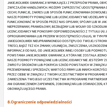
JAKIEJKOLWIEK GWARANCJI WYNIKAJĄCEJ Z PRZEPISÓW PRAWA, OBY
ZWYCZAJÓW HANDLOWYCH. MOŻEMY ZAPRZESTAĆ UDOSTĘPNIANIA D
CECHY, FUNKCJE, ZAKRES LUB SPOSÓB FUNKCJONOWANIA DOWOLNEJ
NASZE PODMIOTY POWIĄZANE LUB LICENCJODAWCY NIE UDZIELAMY G
FUNKCJONOWAĆ W SPOSÓB PRZEZ NAS OPISANY, SPÓJNY LUB W JAK
NIEPRZERWANY, PRAWIDŁOWY, BEZBŁĘDNY LUB WOLNY OD SZKODLIWY
LICENCJODAWCY NIE PONOSIMY ODPOWIEDZIALNOŚCI Z TYTUŁU (A)
OPROGRAMOWANIA LUB PRZERW W DOSTĘPNOŚCI USŁUG, W TYM PRZ
JAKIEGOKOLWIEK NIEUPRAWNIONEGO DOSTĘPU DO TWOJEJ STRONY 
TREŚCI, BĄDŹ TEŻ ICH ZMIANY, USUNIĘCIA, ZNISZCZENIA, USZKODZEN
INFORMACJI OD NAS, OD JAKIEJKOLWIEK INNEJ OSOBY LUB PODMI
POWSTANIA JAKIEJKOLWIEK GWARANCJI, KTÓRA NIE ZOSTAŁA JEDNOZ
NASZE PODMIOTY POWIĄZANE LUB LICENCJODAWCY NIE JESTEŚMY 
ZWROTU ŚRODKÓW LUB POKRYCIA SZKÓD POWSTAŁYCH W ZWIĄZKU 
PRZEWIDYWANEJ SPRZEDAŻY, WARTOŚCI FIRMY LUB INNYCH KORZYŚCI,
PRZEZ CIEBIE W ZWIĄZKU Z TWOIM UCZESTNICTWEM W PROGRAMIE P
ZAWIESZENIA TWOJEGO UCZESTNICTWA W PROGRAMIE PARTNERSKIM
ANI OGRANICZENIEM ZAPEWNIEŃ, ZOBOWIĄZAŃ LUB OŚWIADCZEŃ, K
OBOWIĄZUJĄCEGO PRAWA.
8.Ograniczenie odpowiedzialności