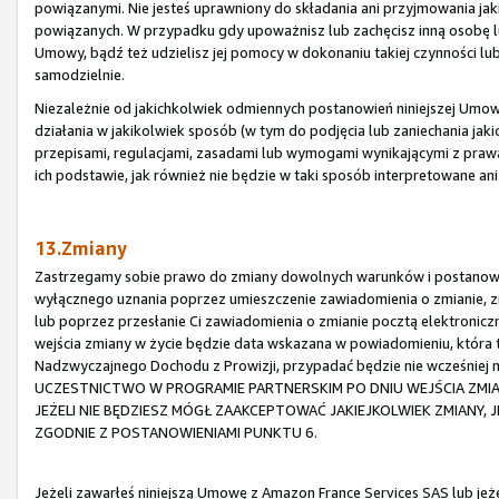
powiązanymi. Nie jesteś uprawniony do składania ani przyjmowania ja
powiązanych. W przypadku gdy upoważnisz lub zachęcisz inną osobę lu
Umowy, bądź też udzielisz jej pomocy w dokonaniu takiej czynności lub
samodzielnie.
Niezależnie od jakichkolwiek odmiennych postanowień niniejszej Umowy,
działania w jakikolwiek sposób (w tym do podjęcia lub zaniechania jaki
przepisami, regulacjami, zasadami lub wymogami wynikającymi z praw
ich podstawie, jak również nie będzie w taki sposób interpretowane an
13.Zmiany
Zastrzegamy sobie prawo do zmiany dowolnych warunków i postanowi
wyłącznego uznania poprzez umieszczenie zawiadomienia o zmianie, zm
lub poprzez przesłanie Ci zawiadomienia o zmianie pocztą elektronic
wejścia zmiany w życie będzie data wskazana w powiadomieniu, która
Nadzwyczajnego Dochodu z Prowizji, przypadać będzie nie wcześniej
UCZESTNICTWO W PROGRAMIE PARTNERSKIM PO DNIU WEJŚCIA ZMI
JEŻELI NIE BĘDZIESZ MÓGŁ ZAAKCEPTOWAĆ JAKIEJKOLWIEK ZMIANY,
ZGODNIE Z POSTANOWIENIAMI PUNKTU 6.
Jeżeli zawarłeś niniejszą Umowę z Amazon France Services SAS lub je