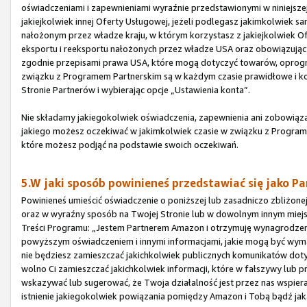
oświadczeniami i zapewnieniami wyraźnie przedstawionymi w niniejszej
jakiejkolwiek innej Oferty Usługowej, jeżeli podlegasz jakimkolwie
nałożonym przez władze kraju, w którym korzystasz z jakiejkolwiek O
eksportu i reeksportu nałożonych przez władze USA oraz obowiązując
zgodnie przepisami prawa USA, które mogą dotyczyć towarów, oprogram
związku z Programem Partnerskim są w każdym czasie prawidłowe i ko
Stronie Partnerów i wybierając opcje „Ustawienia konta”.
Nie składamy jakiegokolwiek oświadczenia, zapewnienia ani zobowiązan
jakiego możesz oczekiwać w jakimkolwiek czasie w związku z Programe
które możesz podjąć na podstawie swoich oczekiwań.
5.W jaki sposób powinieneś przedstawiać się jako Pa
Powinieneś umieścić oświadczenie o poniższej lub zasadniczo zbliżone
oraz w wyraźny sposób na Twojej Stronie lub w dowolnym innym miejs
Treści Programu: „Jestem Partnerem Amazon i otrzymuję wynagrodze
powyższym oświadczeniem i innymi informacjami, jakie mogą być wy
nie będziesz zamieszczać jakichkolwiek publicznych komunikatów dot
wolno Ci zamieszczać jakichkolwiek informacji, które w fałszywy lub 
wskazywać lub sugerować, że Twoja działalność jest przez nas wspier
istnienie jakiegokolwiek powiązania pomiędzy Amazon i Tobą bądź ja