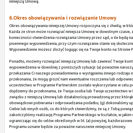
niniejszą Umową.
6.Okres obowiązywania i rozwiązanie Umowy
Okres obowiązywania niniejszej Umowy rozpoczyna się z chwilą, w której
Każda ze stron może rozwiązać niniejsza Umowę w dowolnym czasie, 
konieczności stwierdzenia rozwiązania Umowy przez sąd, o ile będą n
pisemnego wypowiedzenia, przy czym rozwiązanie stanie się skutecz
Wypowiedzenie możesz złożyć logując się na Twoje konto na Stronie P
Ponadto, możemy rozwiązać niniejszą Umowę lub zawiesić Twoje kon
wypowiedzenia w dowolnej z poniższych sytuacji: (a) poważnie naruszys
przekazania Ci naszego powiadomienia o wystąpieniu innego rodzaju 
przekonania, że mogą grozić nam ewentualne roszczenia lub odpowied
uczestnictwo w Programie Partnerskim zostało wykorzystane w celu p
dojdziemy do przekonania, że Twoja osoba lub Twoje uczestnictwo w P
związku z niniejszą Umową lub działalnością prowadzoną przez któr
obowiązkowi pobierania i odprowadzania podatku; (g) dokonaliśmy u
Ciebie lub innych osób, co do których stwierdzimy, że są z Tobą powiąz
zakończyliśmy realizację Programu Partnerskiego w kształcie, w jakim 
ograniczając się do celów określonych w lit. (a) powyżej, każdorazow
Programu uznane będzie za poważne naruszenie niniejszej Umowy.