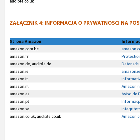
audible.co.uk
ZAŁĄCZNIK 4: INFORMACJA O PRYWATNOŚCI NA P
Strona Amazon
Informac
amazon.com.be
amazon.co
amazon.fr
Protectio
amazon.de, audible.de
Datenschu
amazon.ie
amazon.ie
amazon.it
Informativ
amazon.nl
Amazon.nl
amazon.es
Aviso de 
amazon.pl
Informacj
amazon.se
Integrite
amazon.co.uk, audible.co.uk
Amazon.co