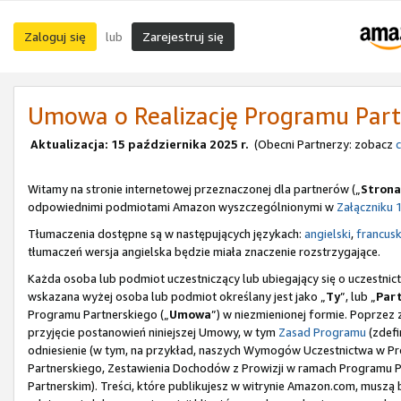
Zaloguj się
Zarejestruj się
lub
Umowa o Realizację Programu Part
Aktualizacja: 15 października 2025 r.
(Obecni Partnerzy: zobacz
c
Witamy na stronie internetowej przeznaczonej dla partnerów („
Strona
odpowiednimi podmiotami Amazon wyszczególnionymi w
Załączniku 
Tłumaczenia dostępne są w następujących językach:
angielski
,
francusk
tłumaczeń wersja angielska będzie miała znaczenie rozstrzygające.
Każda osoba lub podmiot uczestniczący lub ubiegający się o uczestn
wskazana wyżej osoba lub podmiot określany jest jako „
Ty
”, lub „
Par
Programu Partnerskiego („
Umowa
”) w niezmienionej formie. Poprzez 
przyjęcie postanowień niniejszej Umowy, w tym
Zasad Programu
(zdefi
odniesienie (w tym, na przykład, naszych Wymogów Uczestnictwa w Pro
Partnerskiego, Zestawienia Dochodów z Prowizji w ramach Programu
Partnerskim). Treści, które publikujesz w witrynie Amazon.com, musz