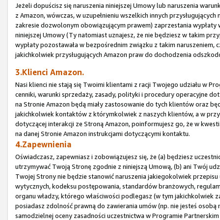
Jeżeli dopuścisz się naruszenia niniejszej Umowy lub naruszenia waru
z Amazon, wówczas, w uzupełnieniu wszelkich innych przysługujących
zakresie dozwolonym obowiązującym prawem) zaprzestania wypłaty wsz
niniejszej Umowy (Ty natomiast uznajesz, że nie będziesz w takim prz
wypłaty pozostawała w bezpośrednim związku z takim naruszeniem, czy
jakichkolwiek przysługujących Amazon praw do dochodzenia odszkod
3.Klienci Amazon.
Nasi klienci nie stają się Twoimi klientami z racji Twojego udziału w
cenniki, warunki sprzedaży, zasady, polityki i procedury operacyjne 
na Stronie Amazon będą miały zastosowanie do tych klientów oraz bę
jakichkolwiek kontaktów z którymkolwiek z naszych klientów, a w prz
dotyczącej interakcji ze Stroną Amazon, poinformujesz go, że w kwes
na danej Stronie Amazon instrukcjami dotyczącymi kontaktu.
4.Zapewnienia
Oświadczasz, zapewniasz i zobowiązujesz się, że (a) będziesz uczestn
utrzymywać Twoją Stronę zgodnie z niniejszą Umową, (b) ani Twój udz
Twojej Strony nie będzie stanowić naruszenia jakiegokolwiek przepisu 
wytycznych, kodeksu postępowania, standardów branżowych, regulam
organu władzy, którego właściwości podlegasz (w tym jakichkolwiek za
posiadasz zdolność prawną do zawierania umów (np. nie jesteś osobą n
samodzielnej oceny zasadności uczestnictwa w Programie Partnerskim i 