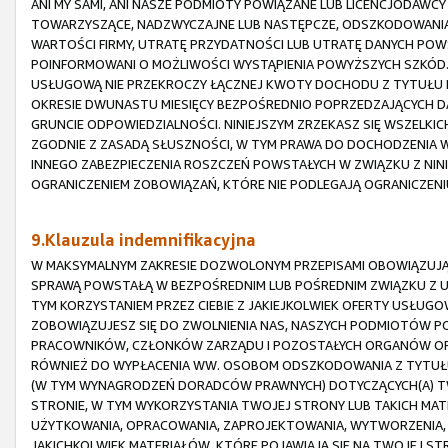
ANI MY SAMI, ANI NASZE PODMIOTY POWIĄZANE LUB LICENCJODAWCY
TOWARZYSZĄCE, NADZWYCZAJNE LUB NASTĘPCZE, ODSZKODOWANIA 
WARTOŚCI FIRMY, UTRATĘ PRZYDATNOŚCI LUB UTRATĘ DANYCH POW
POINFORMOWANI O MOŻLIWOŚCI WYSTĄPIENIA POWYŻSZYCH SZKÓD.
USŁUGOWĄ NIE PRZEKROCZY ŁĄCZNEJ KWOTY DOCHODU Z TYTUŁU P
OKRESIE DWUNASTU MIESIĘCY BEZPOŚREDNIO POPRZEDZAJĄCYCH D
GRUNCIE ODPOWIEDZIALNOŚCI. NINIEJSZYM ZRZEKASZ SIĘ WSZELKI
ZGODNIE Z ZASADĄ SŁUSZNOŚCI, W TYM PRAWA DO DOCHODZENIA
INNEGO ZABEZPIECZENIA ROSZCZEŃ POWSTAŁYCH W ZWIĄZKU Z NIN
OGRANICZENIEM ZOBOWIĄZAŃ, KTÓRE NIE PODLEGAJĄ OGRANICZEN
9.Klauzula indemnifikacyjna
W MAKSYMALNYM ZAKRESIE DOZWOLONYM PRZEPISAMI OBOWIĄZUJĄC
SPRAWĄ POWSTAŁĄ W BEZPOŚREDNIM LUB POŚREDNIM ZWIĄZKU Z 
TYM KORZYSTANIEM PRZEZ CIEBIE Z JAKIEJKOLWIEK OFERTY USŁUGO
ZOBOWIĄZUJESZ SIĘ DO ZWOLNIENIA NAS, NASZYCH PODMIOTÓW PO
PRACOWNIKÓW, CZŁONKÓW ZARZĄDU I POZOSTAŁYCH ORGANÓW ORAZ
RÓWNIEŻ DO WYPŁACENIA WW. OSOBOM ODSZKODOWANIA Z TYTUŁU
(W TYM WYNAGRODZEŃ DORADCÓW PRAWNYCH) DOTYCZĄCYCH(A) TW
STRONIE, W TYM WYKORZYSTANIA TWOJEJ STRONY LUB TAKICH MATER
UŻYTKOWANIA, OPRACOWANIA, ZAPROJEKTOWANIA, WYTWORZENIA, 
JAKICHKOLWIEK MATERIAŁÓW, KTÓRE POJAWIAJĄ SIĘ NA TWOJEJ STRO