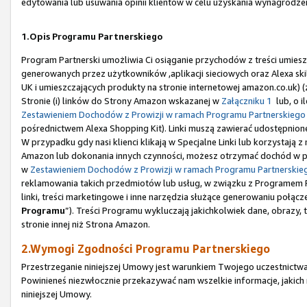
edytowania lub usuwania opinii klientów w celu uzyskania wynagrodze
1.Opis Programu Partnerskiego
Program Partnerski umożliwia Ci osiąganie przychodów z treści umiesz
generowanych przez użytkowników ,aplikacji sieciowych oraz Alexa sk
UK i umieszczających produkty na stronie internetowej amazon.co.uk) 
Stronie (i) linków do Strony Amazon wskazanej w
Załączniku 1
lub, o i
Zestawieniem Dochodów z Prowizji w ramach Programu Partnerskiego
pośrednictwem Alexa Shopping Kit). Linki muszą zawierać udostępnione
W przypadku gdy nasi klienci klikają w Specjalne Linki lub korzystają
Amazon lub dokonania innych czynności, możesz otrzymać dochód w po
w
Zestawieniem Dochodów z Prowizji w ramach Programu Partnerskie
reklamowania takich przedmiotów lub usług, w związku z Programem Pa
linki, treści marketingowe i inne narzędzia służące generowaniu połączeń
Programu
”). Treści Programu wykluczają jakichkolwiek dane, obrazy,
stronie innej niż Strona Amazon.
2.Wymogi Zgodności Programu Partnerskiego
Przestrzeganie niniejszej Umowy jest warunkiem Twojego uczestnictwa
Powinieneś niezwłocznie przekazywać nam wszelkie informacje, jakic
niniejszej Umowy.