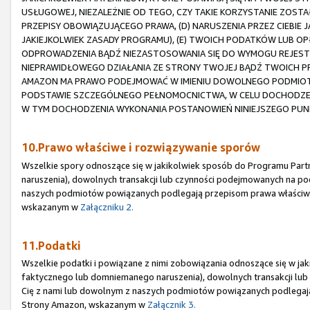
USŁUGOWEJ, NIEZALEŻNIE OD TEGO, CZY TAKIE KORZYSTANIE ZOST
PRZEPISY OBOWIĄZUJĄCEGO PRAWA, (D) NARUSZENIA PRZEZ CIEBIE
JAKIEJKOLWIEK ZASADY PROGRAMU), (E) TWOICH PODATKÓW LUB OP
ODPROWADZENIA BĄDŹ NIEZASTOSOWANIA SIĘ DO WYMOGU REJESTRA
NIEPRAWIDŁOWEGO DZIAŁANIA ZE STRONY TWOJEJ BĄDŹ TWOICH
AMAZON MA PRAWO PODEJMOWAĆ W IMIENIU DOWOLNEGO PODMIOTU 
PODSTAWIE SZCZEGÓLNEGO PEŁNOMOCNICTWA, W CELU DOCHODZEN
W TYM DOCHODZENIA WYKONANIA POSTANOWIEŃ NINIEJSZEGO PUN
10.Prawo właściwe i rozwiązywanie sporów
Wszelkie spory odnoszące się w jakikolwiek sposób do Programu Part
naruszenia), dowolnych transakcji lub czynności podejmowanych na po
naszych podmiotów powiązanych podlegają przepisom prawa właściw
wskazanym w
Załączniku 2.
11.Podatki
Wszelkie podatki i powiązane z nimi zobowiązania odnoszące się w jak
faktycznego lub domniemanego naruszenia), dowolnych transakcji lu
Cię z nami lub dowolnym z naszych podmiotów powiązanych podlegaj
Strony Amazon, wskazanym w
Załącznik 3.