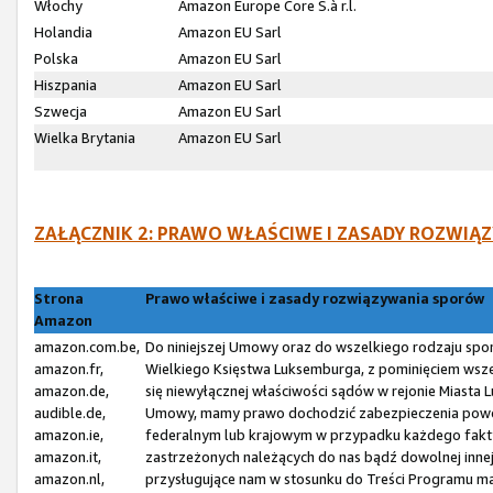
Włochy
Amazon Europe Core S.à r.l.
Holandia
Amazon EU Sarl
Polska
Amazon EU Sarl
Hiszpania
Amazon EU Sarl
Szwecja
Amazon EU Sarl
Wielka Brytania
Amazon EU Sarl
ZAŁĄCZNIK 2: PRAWO WŁAŚCIWE I ZASADY ROZW
Strona
Prawo właściwe i zasady rozwiązywania sporów
Amazon
amazon.com.be,
Do niniejszej Umowy oraz do wszelkiego rodzaju spo
amazon.fr,
Wielkiego Księstwa Luksemburga, z pominięciem wsze
amazon.de,
się niewyłącznej właściwości sądów w rejonie Miasta
audible.de,
Umowy, mamy prawo dochodzić zabezpieczenia powó
amazon.ie,
federalnym lub krajowym w przypadku każdego fakty
amazon.it,
zastrzeżonych należących do nas bądź dowolnej inne
amazon.nl,
przysługujące nam w stosunku do Treści Programu ma