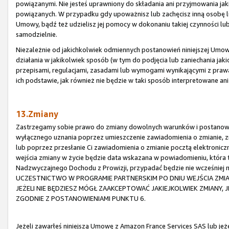
powiązanymi. Nie jesteś uprawniony do składania ani przyjmowania ja
powiązanych. W przypadku gdy upoważnisz lub zachęcisz inną osobę lu
Umowy, bądź też udzielisz jej pomocy w dokonaniu takiej czynności lub
samodzielnie.
Niezależnie od jakichkolwiek odmiennych postanowień niniejszej Umowy,
działania w jakikolwiek sposób (w tym do podjęcia lub zaniechania jaki
przepisami, regulacjami, zasadami lub wymogami wynikającymi z praw
ich podstawie, jak również nie będzie w taki sposób interpretowane an
13.Zmiany
Zastrzegamy sobie prawo do zmiany dowolnych warunków i postanowi
wyłącznego uznania poprzez umieszczenie zawiadomienia o zmianie, zm
lub poprzez przesłanie Ci zawiadomienia o zmianie pocztą elektronic
wejścia zmiany w życie będzie data wskazana w powiadomieniu, która
Nadzwyczajnego Dochodu z Prowizji, przypadać będzie nie wcześniej
UCZESTNICTWO W PROGRAMIE PARTNERSKIM PO DNIU WEJŚCIA ZMI
JEŻELI NIE BĘDZIESZ MÓGŁ ZAAKCEPTOWAĆ JAKIEJKOLWIEK ZMIANY,
ZGODNIE Z POSTANOWIENIAMI PUNKTU 6.
Jeżeli zawarłeś niniejszą Umowę z Amazon France Services SAS lub je