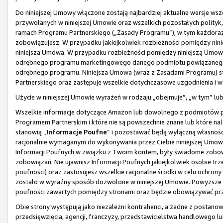
Do niniejszej Umowy włączone zostają najbardziej aktualne wersje wsze
przywołanych w niniejszej Umowie oraz wszelkich pozostałych polityk,
ramach Programu Partnerskiego („Zasady Programu”), w tym każdorazo
zobowiązujesz. W przypadku jakiejkolwiek rozbieżności pomiędzy nin
niniejsza Umowa. W przypadku rozbieżności pomiędzy niniejszą Um
odrębnego programu marketingowego danego podmiotu powiązanego, 
odrębnego programu. Niniejsza Umowa (wraz z Zasadami Programu) s
Partnerskiego oraz zastępuje wszelkie dotychczasowe uzgodnienia i 
Użycie w niniejszej Umowie wyrażeń w rodzaju „obejmuje”, „w tym” l
Wszelkie informacje dotyczące Amazon lub dowolnego z podmiotów p
Programem Partnerskim i które nie są powszechnie znane lub które na
stanowią „
Informacje Poufne
” i pozostawać będą wyłączną własnośc
racjonalnie wymaganym do wykonywania przez Ciebie niniejszej Umowy
Informacji Poufnych w związku z Twoim kontem, były świadome zobowi
zobowiązań. Nie ujawnisz Informacji Poufnych jakiejkolwiek osobie tr
poufności) oraz zastosujesz wszelkie racjonalne środki w celu ochron
zostało w wyraźny sposób dozwolone w niniejszej Umowie. Powyższe 
poufności zawartych pomiędzy stronami oraz będzie obowiązywać prze
Obie strony występują jako niezależni kontrahenci, a żadne z postanow
przedsięwzięcia, agencji, franczyzy, przedstawicielstwa handlowego