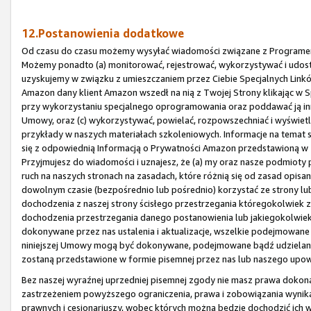
12.Postanowienia dodatkowe
Od czasu do czasu możemy wysyłać wiadomości związane z Programem 
Możemy ponadto (a) monitorować, rejestrować, wykorzystywać i udost
uzyskujemy w związku z umieszczaniem przez Ciebie Specjalnych Linków
Amazon dany klient Amazon wszedł na nią z Twojej Strony klikając w Sp
przy wykorzystaniu specjalnego oprogramowania oraz poddawać ją inne
Umowy, oraz (c) wykorzystywać, powielać, rozpowszechniać i wyświet
przykłady w naszych materiałach szkoleniowych. Informacje na tema
się z odpowiednią Informacją o Prywatności Amazon przedstawioną w
Przyjmujesz do wiadomości i uznajesz, że (a) my oraz nasze podmio
ruch na naszych stronach na zasadach, które różnią się od zasad opi
dowolnym czasie (bezpośrednio lub pośrednio) korzystać ze strony lub 
dochodzenia z naszej strony ścisłego przestrzegania któregokolwiek z
dochodzenia przestrzegania danego postanowienia lub jakiegokolwiek 
dokonywane przez nas ustalenia i aktualizacje, wszelkie podejmowane 
niniejszej Umowy mogą być dokonywane, podejmowane bądź udzielane 
zostaną przedstawione w formie pisemnej przez nas lub naszego upow
Bez naszej wyraźnej uprzedniej pisemnej zgody nie masz prawa dokonać 
zastrzeżeniem powyższego ograniczenia, prawa i zobowiązania wynika
prawnych i cesjonariuszy, wobec których można będzie dochodzić ich 