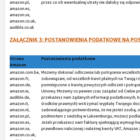
amazon.pl,
przez co ich ewentualnej utraty nie dałoby się odp
amazon.es,
amazon.se,
amazon.co.uk,
audible.co.uk
ZAŁĄCZNIK 3: POSTANOWIENIA PODATKOWE NA P
Strona
Postanowienia podatkowe
Amazon
amazon.com.be,
Możemy dokonać odliczenia lub potrącenia wszelkic
amazon.fr,
zobowiązani, od wszelkich kwot płatnych na Twoją r
amazon.de,
pomniejszone o kwotę powyższych odliczeń i potrąceń,
amazon.ie,
Umowy. Możemy co pewien czas zażądać od Ciebie prz
audible.de,
przekażesz nam żądanych informacji podatkowych, bę
amazon.it,
środków prawnych) wstrzymać wypłatę Twojego dochod
amazon.nl,
zadowalającego potwierdzenia, że nie jesteś osobą, 
amazon.pl,
podmiotem z siedzibą w Luksemburgu, możesz podle
amazon.es,
Jeżeli przekażesz nam fakturę spełniającą wymogi kw
amazon.se,
prawidłowo naliczonej i należnej kwoty VAT, Amazon
amazon.co.uk,