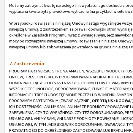
Możemy zatrzymać kwotę narosłego i niewypłaconego dochodu z prowi
wypłacana kwota była prawidłowo wyliczona (na przykład, w celu uwz
W przypadku rozwiązania niniejszej Umowy nastąpi wygaśnięcie wszystk
niniejszą Umową, z zastrzeżeniem że prawa i obowiązki stron wynikające
określone w Zasadach Programu, wraz z wymagalnymi, lecz niewykona
mocy po rozwiązaniu niniejszej Umowy. Rozwiązanie niniejszej Umowy n
niniejszej Umowy lub zobowiązania powstałego na gruncie niniejszej 
7.Zastrzeżenia
PROGRAM PARTNERSKI, STRONA AMAZON, WSZELKIE PRODUKTY I USŁ
LINKÓW, TREŚCI, INTERFEJS PROGRAMOWANIA APLIKACJI DO REKLA
DOMEN NALEŻĄCYCH DO NAS I NASZYCH PODMIOTÓW POWIĄZANYCH,
WSZELKIE TECHNOLOGIE, OPROGRAMOWANIE, FUNKCJE, MATERIAŁY, 
INFORMACJE I TREŚCI UDOSTĘPNIONE PRZEZ LUB W IMIENIU AMAZ
PROGRAMEM PARTNERSKIM (ZWANE ŁĄCZNIE „
OFERTĄ USŁUGOWĄ
”
ICH DOSTĘPNOŚCI. ANI MY SAMI, ANI NASZE PODMIOTY POWIĄZANE 
ZAPEWNIENIA, CZY TO WYRAŹNEGO, CZY TEŻ DOROZUMIANEGO, PRZ
USŁUGOWEJ. ANI MY SAMI, ANI NASZE PODMIOTY POWIĄZANE I LICE
USŁUGOWEJ, W TYM JAKIEJKOLWIEK DOROZUMIANEJ GWARANCJI TY
PRZYDATNOŚCI DO OKREŚLONEGO ZASTOSOWANIA LUB BRAKU NARUS