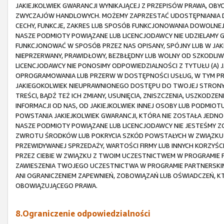
JAKIEJKOLWIEK GWARANCJI WYNIKAJĄCEJ Z PRZEPISÓW PRAWA, OBY
ZWYCZAJÓW HANDLOWYCH. MOŻEMY ZAPRZESTAĆ UDOSTĘPNIANIA D
CECHY, FUNKCJE, ZAKRES LUB SPOSÓB FUNKCJONOWANIA DOWOLNEJ
NASZE PODMIOTY POWIĄZANE LUB LICENCJODAWCY NIE UDZIELAMY G
FUNKCJONOWAĆ W SPOSÓB PRZEZ NAS OPISANY, SPÓJNY LUB W JAK
NIEPRZERWANY, PRAWIDŁOWY, BEZBŁĘDNY LUB WOLNY OD SZKODLIWY
LICENCJODAWCY NIE PONOSIMY ODPOWIEDZIALNOŚCI Z TYTUŁU (A)
OPROGRAMOWANIA LUB PRZERW W DOSTĘPNOŚCI USŁUG, W TYM PRZ
JAKIEGOKOLWIEK NIEUPRAWNIONEGO DOSTĘPU DO TWOJEJ STRONY 
TREŚCI, BĄDŹ TEŻ ICH ZMIANY, USUNIĘCIA, ZNISZCZENIA, USZKODZEN
INFORMACJI OD NAS, OD JAKIEJKOLWIEK INNEJ OSOBY LUB PODMI
POWSTANIA JAKIEJKOLWIEK GWARANCJI, KTÓRA NIE ZOSTAŁA JEDNOZ
NASZE PODMIOTY POWIĄZANE LUB LICENCJODAWCY NIE JESTEŚMY 
ZWROTU ŚRODKÓW LUB POKRYCIA SZKÓD POWSTAŁYCH W ZWIĄZKU 
PRZEWIDYWANEJ SPRZEDAŻY, WARTOŚCI FIRMY LUB INNYCH KORZYŚCI,
PRZEZ CIEBIE W ZWIĄZKU Z TWOIM UCZESTNICTWEM W PROGRAMIE P
ZAWIESZENIA TWOJEGO UCZESTNICTWA W PROGRAMIE PARTNERSKIM
ANI OGRANICZENIEM ZAPEWNIEŃ, ZOBOWIĄZAŃ LUB OŚWIADCZEŃ, K
OBOWIĄZUJĄCEGO PRAWA.
8.Ograniczenie odpowiedzialności