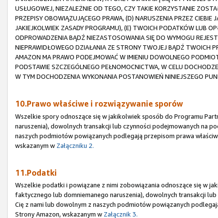
USŁUGOWEJ, NIEZALEŻNIE OD TEGO, CZY TAKIE KORZYSTANIE ZOST
PRZEPISY OBOWIĄZUJĄCEGO PRAWA, (D) NARUSZENIA PRZEZ CIEBIE
JAKIEJKOLWIEK ZASADY PROGRAMU), (E) TWOICH PODATKÓW LUB OP
ODPROWADZENIA BĄDŹ NIEZASTOSOWANIA SIĘ DO WYMOGU REJESTRA
NIEPRAWIDŁOWEGO DZIAŁANIA ZE STRONY TWOJEJ BĄDŹ TWOICH
AMAZON MA PRAWO PODEJMOWAĆ W IMIENIU DOWOLNEGO PODMIOTU 
PODSTAWIE SZCZEGÓLNEGO PEŁNOMOCNICTWA, W CELU DOCHODZEN
W TYM DOCHODZENIA WYKONANIA POSTANOWIEŃ NINIEJSZEGO PUN
10.Prawo właściwe i rozwiązywanie sporów
Wszelkie spory odnoszące się w jakikolwiek sposób do Programu Part
naruszenia), dowolnych transakcji lub czynności podejmowanych na po
naszych podmiotów powiązanych podlegają przepisom prawa właściw
wskazanym w
Załączniku 2.
11.Podatki
Wszelkie podatki i powiązane z nimi zobowiązania odnoszące się w jak
faktycznego lub domniemanego naruszenia), dowolnych transakcji lu
Cię z nami lub dowolnym z naszych podmiotów powiązanych podlegaj
Strony Amazon, wskazanym w
Załącznik 3.