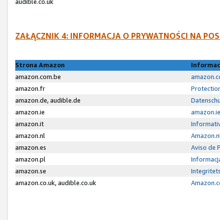
audible.co.uk
ZAŁĄCZNIK 4: INFORMACJA O PRYWATNOŚCI NA P
Strona Amazon
Informac
amazon.com.be
amazon.co
amazon.fr
Protectio
amazon.de, audible.de
Datenschu
amazon.ie
amazon.ie
amazon.it
Informativ
amazon.nl
Amazon.nl
amazon.es
Aviso de 
amazon.pl
Informacj
amazon.se
Integrite
amazon.co.uk, audible.co.uk
Amazon.co