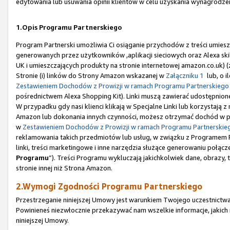
edytowania lub usuwania opinii klientów w celu uzyskania wynagrodze
1.Opis Programu Partnerskiego
Program Partnerski umożliwia Ci osiąganie przychodów z treści umiesz
generowanych przez użytkowników ,aplikacji sieciowych oraz Alexa sk
UK i umieszczających produkty na stronie internetowej amazon.co.uk) 
Stronie (i) linków do Strony Amazon wskazanej w
Załączniku 1
lub, o i
Zestawieniem Dochodów z Prowizji w ramach Programu Partnerskiego
pośrednictwem Alexa Shopping Kit). Linki muszą zawierać udostępnione
W przypadku gdy nasi klienci klikają w Specjalne Linki lub korzystają
Amazon lub dokonania innych czynności, możesz otrzymać dochód w po
w
Zestawieniem Dochodów z Prowizji w ramach Programu Partnerskie
reklamowania takich przedmiotów lub usług, w związku z Programem Pa
linki, treści marketingowe i inne narzędzia służące generowaniu połączeń
Programu
”). Treści Programu wykluczają jakichkolwiek dane, obrazy,
stronie innej niż Strona Amazon.
2.Wymogi Zgodności Programu Partnerskiego
Przestrzeganie niniejszej Umowy jest warunkiem Twojego uczestnictwa
Powinieneś niezwłocznie przekazywać nam wszelkie informacje, jakic
niniejszej Umowy.