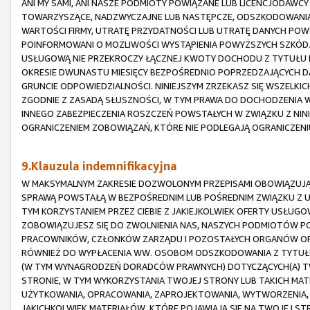
ANI MY SAMI, ANI NASZE PODMIOTY POWIĄZANE LUB LICENCJODAWCY
TOWARZYSZĄCE, NADZWYCZAJNE LUB NASTĘPCZE, ODSZKODOWANIA 
WARTOŚCI FIRMY, UTRATĘ PRZYDATNOŚCI LUB UTRATĘ DANYCH POW
POINFORMOWANI O MOŻLIWOŚCI WYSTĄPIENIA POWYŻSZYCH SZKÓD.
USŁUGOWĄ NIE PRZEKROCZY ŁĄCZNEJ KWOTY DOCHODU Z TYTUŁU P
OKRESIE DWUNASTU MIESIĘCY BEZPOŚREDNIO POPRZEDZAJĄCYCH D
GRUNCIE ODPOWIEDZIALNOŚCI. NINIEJSZYM ZRZEKASZ SIĘ WSZELKI
ZGODNIE Z ZASADĄ SŁUSZNOŚCI, W TYM PRAWA DO DOCHODZENIA
INNEGO ZABEZPIECZENIA ROSZCZEŃ POWSTAŁYCH W ZWIĄZKU Z NIN
OGRANICZENIEM ZOBOWIĄZAŃ, KTÓRE NIE PODLEGAJĄ OGRANICZEN
9.Klauzula indemnifikacyjna
W MAKSYMALNYM ZAKRESIE DOZWOLONYM PRZEPISAMI OBOWIĄZUJĄC
SPRAWĄ POWSTAŁĄ W BEZPOŚREDNIM LUB POŚREDNIM ZWIĄZKU Z 
TYM KORZYSTANIEM PRZEZ CIEBIE Z JAKIEJKOLWIEK OFERTY USŁUGO
ZOBOWIĄZUJESZ SIĘ DO ZWOLNIENIA NAS, NASZYCH PODMIOTÓW PO
PRACOWNIKÓW, CZŁONKÓW ZARZĄDU I POZOSTAŁYCH ORGANÓW ORAZ
RÓWNIEŻ DO WYPŁACENIA WW. OSOBOM ODSZKODOWANIA Z TYTUŁU
(W TYM WYNAGRODZEŃ DORADCÓW PRAWNYCH) DOTYCZĄCYCH(A) TW
STRONIE, W TYM WYKORZYSTANIA TWOJEJ STRONY LUB TAKICH MATER
UŻYTKOWANIA, OPRACOWANIA, ZAPROJEKTOWANIA, WYTWORZENIA, 
JAKICHKOLWIEK MATERIAŁÓW, KTÓRE POJAWIAJĄ SIĘ NA TWOJEJ STRO