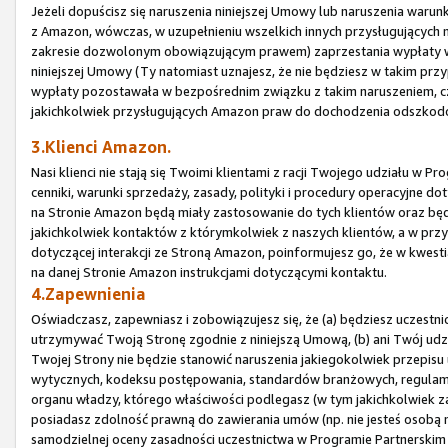
Jeżeli dopuścisz się naruszenia niniejszej Umowy lub naruszenia waru
z Amazon, wówczas, w uzupełnieniu wszelkich innych przysługujących
zakresie dozwolonym obowiązującym prawem) zaprzestania wypłaty wsz
niniejszej Umowy (Ty natomiast uznajesz, że nie będziesz w takim prz
wypłaty pozostawała w bezpośrednim związku z takim naruszeniem, czy
jakichkolwiek przysługujących Amazon praw do dochodzenia odszkod
3.Klienci Amazon.
Nasi klienci nie stają się Twoimi klientami z racji Twojego udziału w
cenniki, warunki sprzedaży, zasady, polityki i procedury operacyjne 
na Stronie Amazon będą miały zastosowanie do tych klientów oraz bę
jakichkolwiek kontaktów z którymkolwiek z naszych klientów, a w prz
dotyczącej interakcji ze Stroną Amazon, poinformujesz go, że w kwes
na danej Stronie Amazon instrukcjami dotyczącymi kontaktu.
4.Zapewnienia
Oświadczasz, zapewniasz i zobowiązujesz się, że (a) będziesz uczestn
utrzymywać Twoją Stronę zgodnie z niniejszą Umową, (b) ani Twój udz
Twojej Strony nie będzie stanowić naruszenia jakiegokolwiek przepisu 
wytycznych, kodeksu postępowania, standardów branżowych, regulam
organu władzy, którego właściwości podlegasz (w tym jakichkolwiek za
posiadasz zdolność prawną do zawierania umów (np. nie jesteś osobą n
samodzielnej oceny zasadności uczestnictwa w Programie Partnerskim i 