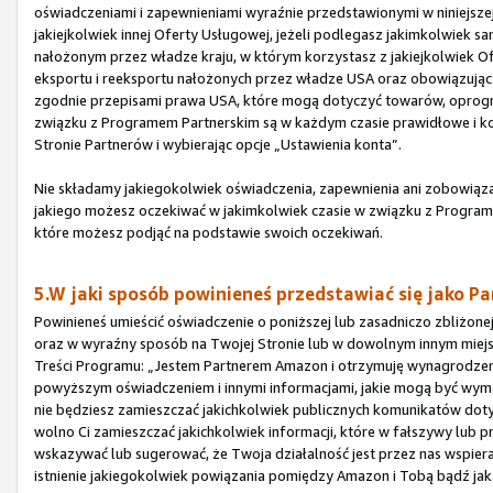
oświadczeniami i zapewnieniami wyraźnie przedstawionymi w niniejszej
jakiejkolwiek innej Oferty Usługowej, jeżeli podlegasz jakimkolwie
nałożonym przez władze kraju, w którym korzystasz z jakiejkolwiek O
eksportu i reeksportu nałożonych przez władze USA oraz obowiązując
zgodnie przepisami prawa USA, które mogą dotyczyć towarów, oprogram
związku z Programem Partnerskim są w każdym czasie prawidłowe i ko
Stronie Partnerów i wybierając opcje „Ustawienia konta”.
Nie składamy jakiegokolwiek oświadczenia, zapewnienia ani zobowiązan
jakiego możesz oczekiwać w jakimkolwiek czasie w związku z Programe
które możesz podjąć na podstawie swoich oczekiwań.
5.W jaki sposób powinieneś przedstawiać się jako Pa
Powinieneś umieścić oświadczenie o poniższej lub zasadniczo zbliżone
oraz w wyraźny sposób na Twojej Stronie lub w dowolnym innym miejs
Treści Programu: „Jestem Partnerem Amazon i otrzymuję wynagrodze
powyższym oświadczeniem i innymi informacjami, jakie mogą być wy
nie będziesz zamieszczać jakichkolwiek publicznych komunikatów dot
wolno Ci zamieszczać jakichkolwiek informacji, które w fałszywy lub 
wskazywać lub sugerować, że Twoja działalność jest przez nas wspier
istnienie jakiegokolwiek powiązania pomiędzy Amazon i Tobą bądź ja