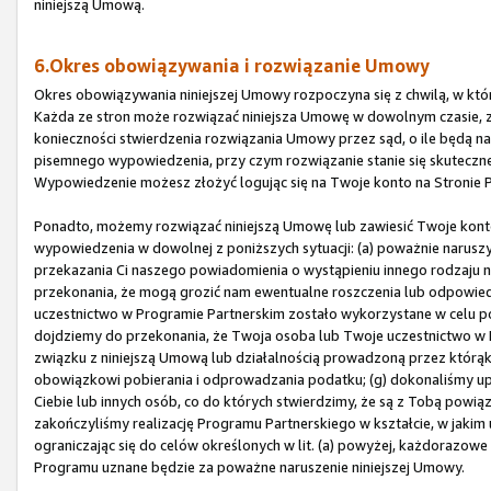
niniejszą Umową.
6.Okres obowiązywania i rozwiązanie Umowy
Okres obowiązywania niniejszej Umowy rozpoczyna się z chwilą, w której
Każda ze stron może rozwiązać niniejsza Umowę w dowolnym czasie, 
konieczności stwierdzenia rozwiązania Umowy przez sąd, o ile będą n
pisemnego wypowiedzenia, przy czym rozwiązanie stanie się skutecz
Wypowiedzenie możesz złożyć logując się na Twoje konto na Stronie P
Ponadto, możemy rozwiązać niniejszą Umowę lub zawiesić Twoje kon
wypowiedzenia w dowolnej z poniższych sytuacji: (a) poważnie naruszys
przekazania Ci naszego powiadomienia o wystąpieniu innego rodzaju 
przekonania, że mogą grozić nam ewentualne roszczenia lub odpowied
uczestnictwo w Programie Partnerskim zostało wykorzystane w celu p
dojdziemy do przekonania, że Twoja osoba lub Twoje uczestnictwo w P
związku z niniejszą Umową lub działalnością prowadzoną przez któr
obowiązkowi pobierania i odprowadzania podatku; (g) dokonaliśmy u
Ciebie lub innych osób, co do których stwierdzimy, że są z Tobą powiąz
zakończyliśmy realizację Programu Partnerskiego w kształcie, w jakim 
ograniczając się do celów określonych w lit. (a) powyżej, każdorazow
Programu uznane będzie za poważne naruszenie niniejszej Umowy.