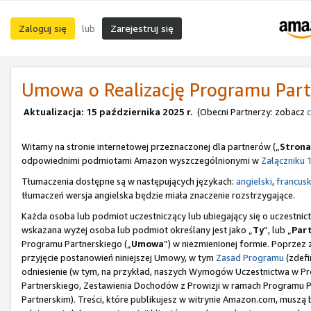
Zaloguj się
Zarejestruj się
lub
Umowa o Realizację Programu Part
Aktualizacja: 15 października 2025 r.
(Obecni Partnerzy: zobacz
c
Witamy na stronie internetowej przeznaczonej dla partnerów („
Strona
odpowiednimi podmiotami Amazon wyszczególnionymi w
Załączniku 
Tłumaczenia dostępne są w następujących językach:
angielski
,
francusk
tłumaczeń wersja angielska będzie miała znaczenie rozstrzygające.
Każda osoba lub podmiot uczestniczący lub ubiegający się o uczestn
wskazana wyżej osoba lub podmiot określany jest jako „
Ty
”, lub „
Par
Programu Partnerskiego („
Umowa
”) w niezmienionej formie. Poprzez 
przyjęcie postanowień niniejszej Umowy, w tym
Zasad Programu
(zdefi
odniesienie (w tym, na przykład, naszych Wymogów Uczestnictwa w Pro
Partnerskiego, Zestawienia Dochodów z Prowizji w ramach Programu
Partnerskim). Treści, które publikujesz w witrynie Amazon.com, musz