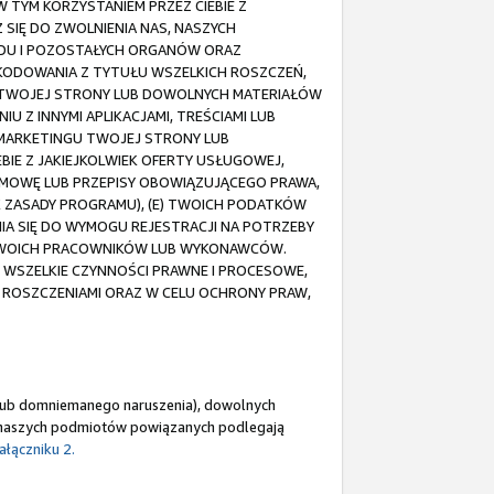
TYM KORZYSTANIEM PRZEZ CIEBIE Z
 SIĘ DO ZWOLNIENIA NAS, NASZYCH
DU I POZOSTAŁYCH ORGANÓW ORAZ
ZKODOWANIA Z TYTUŁU WSZELKICH ROSZCZEŃ,
 TWOJEJ STRONY LUB DOWOLNYCH MATERIAŁÓW
 Z INNYMI APLIKACJAMI, TREŚCIAMI LUB
 MARKETINGU TWOJEJ STRONY LUB
EBIE Z JAKIEJKOLWIEK OFERTY USŁUGOWEJ,
 UMOWĘ LUB PRZEPISY OBOWIĄZUJĄCEGO PRAWA,
EK ZASADY PROGRAMU), (E) TWOICH PODATKÓW
IA SIĘ DO WYMOGU REJESTRACJI NA POTRZEBY
Ź TWOICH PRACOWNIKÓW LUB WYKONAWCÓW.
SZELKIE CZYNNOŚCI PRAWNE I PROCESOWE,
 ROSZCZENIAMI ORAZ W CELU OCHRONY PRAW,
o lub domniemanego naruszenia), dowolnych
z naszych podmiotów powiązanych podlegają
ałączniku 2.