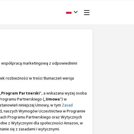
ą współpracą marketingową z odpowiednimi
ek rozbieżności w treści tłumaczeń wersja
„
Program Partnerski
”, a wskazana wyżej osoba
 Programu Partnerskiego („
Umowa
”) w
postanowień niniejszej Umowy, w tym
Zasad
kład, naszych Wymogów Uczestnictwa w Programie
ramach Programu Partnerskiego oraz Wytycznych
odne z Wytycznymi dla społeczności Amazon, w
anie się z zasadami i wytycznymi.