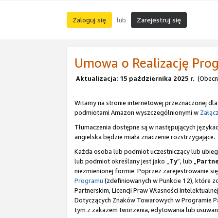
Zaloguj się
Zarejestruj się
lub
Umowa o Realizację Pro
Aktualizacja: 15 października 2025 r.
(Obecni
Witamy na stronie internetowej przeznaczonej dla
podmiotami Amazon wyszczególnionymi w
Załącz
Tłumaczenia dostępne są w następujących języka
angielska będzie miała znaczenie rozstrzygające.
Każda osoba lub podmiot uczestniczący lub ubie
lub podmiot określany jest jako „
Ty
”, lub „
Partn
niezmienionej formie. Poprzez zarejestrowanie si
Programu
(zdefiniowanych w Punkcie 12), które 
Partnerskim, Licencji Praw Własności Intelektua
Dotyczących Znaków Towarowych w Programie Part
tym z zakazem tworzenia, edytowania lub usuwani