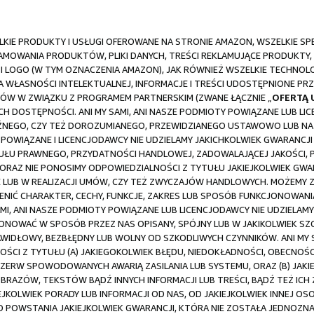
IE PRODUKTY I USŁUGI OFEROWANE NA STRONIE AMAZON, WSZELKIE SPECJ
LAMOWANIA PRODUKTÓW, PLIKI DANYCH, TREŚCI REKLAMUJĄCE PRODUKTY,
LOGO (W TYM OZNACZENIA AMAZON), JAK RÓWNIEŻ WSZELKIE TECHNOLOG
 WŁASNOŚCI INTELEKTUALNEJ, INFORMACJE I TREŚCI UDOSTĘPNIONE PRZ
W W ZWIĄZKU Z PROGRAMEM PARTNERSKIM (ZWANE ŁĄCZNIE „
OFERTĄ
 ICH DOSTĘPNOŚCI. ANI MY SAMI, ANI NASZE PODMIOTY POWIĄZANE LUB L
AŹNEGO, CZY TEŻ DOROZUMIANEGO, PRZEWIDZIANEGO USTAWOWO LUB NA I
Y POWIĄZANE I LICENCJODAWCY NIE UDZIELAMY JAKICHKOLWIEK GWARANCJ
TUŁU PRAWNEGO, PRZYDATNOŚCI HANDLOWEJ, ZADOWALAJĄCEJ JAKOŚCI,
ORAZ NIE PONOSIMY ODPOWIEDZIALNOŚCI Z TYTUŁU JAKIEJKOLWIEK GWAR
 LUB W REALIZACJI UMÓW, CZY TEŻ ZWYCZAJÓW HANDLOWYCH. MOŻEMY
ENIĆ CHARAKTER, CECHY, FUNKCJE, ZAKRES LUB SPOSÓB FUNKCJONOWA
I, ANI NASZE PODMIOTY POWIĄZANE LUB LICENCJODAWCY NIE UDZIELAMY
ONOWAĆ W SPOSÓB PRZEZ NAS OPISANY, SPÓJNY LUB W JAKIKOLWIEK SZ
IDŁOWY, BEZBŁĘDNY LUB WOLNY OD SZKODLIWYCH CZYNNIKÓW. ANI MY S
OŚCI Z TYTUŁU (A) JAKIEGOKOLWIEK BŁĘDU, NIEDOKŁADNOŚCI, OBECN
ZERW SPOWODOWANYCH AWARIĄ ZASILANIA LUB SYSTEMU, ORAZ (B) JA
RAZÓW, TEKSTÓW BĄDŹ INNYCH INFORMACJI LUB TREŚCI, BĄDŹ TEŻ ICH Z
KIEJKOLWIEK PORADY LUB INFORMACJI OD NAS, OD JAKIEJKOLWIEK INNEJ
POWSTANIA JAKIEJKOLWIEK GWARANCJI, KTÓRA NIE ZOSTAŁA JEDNOZNAC