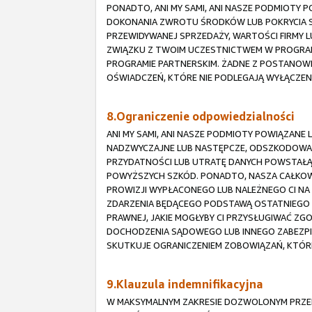
PONADTO, ANI MY SAMI, ANI NASZE PODMIOTY
DOKONANIA ZWROTU ŚRODKÓW LUB POKRYCIA S
PRZEWIDYWANEJ SPRZEDAŻY, WARTOŚCI FIRMY LU
ZWIĄZKU Z TWOIM UCZESTNICTWEM W PROGRAMI
PROGRAMIE PARTNERSKIM. ŻADNE Z POSTANOWI
OŚWIADCZEŃ, KTÓRE NIE PODLEGAJĄ WYŁĄCZEN
8.Ograniczenie odpowiedzialności
ANI MY SAMI, ANI NASZE PODMIOTY POWIĄZANE
NADZWYCZAJNE LUB NASTĘPCZE, ODSZKODOWANI
PRZYDATNOŚCI LUB UTRATĘ DANYCH POWSTAŁĄ 
POWYŻSZYCH SZKÓD. PONADTO, NASZA CAŁKOW
PROWIZJI WYPŁACONEGO LUB NALEŻNEGO CI NA
ZDARZENIA BĘDĄCEGO PODSTAWĄ OSTATNIEGO R
PRAWNEJ, JAKIE MOGŁYBY CI PRZYSŁUGIWAĆ Z
DOCHODZENIA SĄDOWEGO LUB INNEGO ZABEZPIE
SKUTKUJE OGRANICZENIEM ZOBOWIĄZAŃ, KTÓR
9.Klauzula indemnifikacyjna
W MAKSYMALNYM ZAKRESIE DOZWOLONYM PRZEP