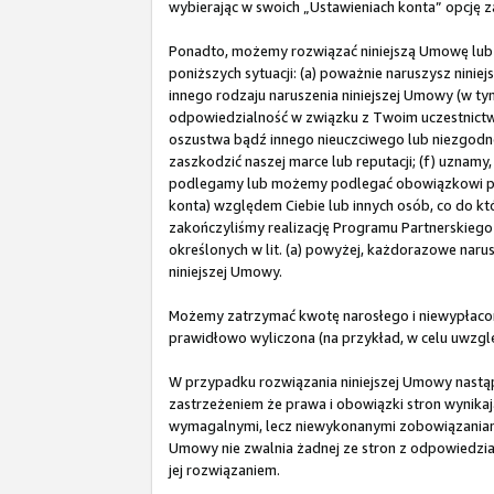
wybierając w swoich „Ustawieniach konta” opcję z
Ponadto, możemy rozwiązać niniejszą Umowę lub
poniższych sytuacji: (a) poważnie naruszysz ninie
innego rodzaju naruszenia niniejszej Umowy (w t
odpowiedzialność w związku z Twoim uczestnictw
oszustwa bądź innego nieuczciwego lub niezgodn
zaszkodzić naszej marce lub reputacji; (f) uznam
podlegamy lub możemy podlegać obowiązkowi pobi
konta) względem Ciebie lub innych osób, co do któ
zakończyliśmy realizację Programu Partnerskiego w
określonych w lit. (a) powyżej, każdorazowe nar
niniejszej Umowy.
Możemy zatrzymać kwotę narosłego i niewypłacon
prawidłowo wyliczona (na przykład, w celu uwzg
W przypadku rozwiązania niniejszej Umowy nastąpi
zastrzeżeniem że prawa i obowiązki stron wynikają
wymagalnymi, lecz niewykonanymi zobowiązaniami 
Umowy nie zwalnia żadnej ze stron z odpowiedzial
jej rozwiązaniem.