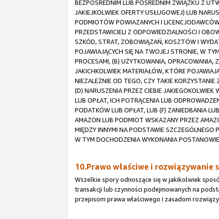
BEZPOŚREDNIM LUB POŚREDNIM ZWIĄZKU Z UTW
JAKIEJKOLWIEK OFERTY USŁUGOWEJ) LUB NARUS
PODMIOTÓW POWIAZANYCH I LICENCJODAWCÓW
PRZEDSTAWICIELI Z ODPOWIEDZIALNOŚCI I OB
SZKÓD, STRAT, ZOBOWIĄZAŃ, KOSZTÓW I WY
POJAWIAJĄCYCH SIĘ NA TWOJEJ STRONIE, W TY
PROCESAMI, (B) UŻYTKOWANIA, OPRACOWANIA,
JAKICHKOLWIEK MATERIAŁÓW, KTÓRE POJAWIAJĄ 
NIEZALEŻNIE OD TEGO, CZY TAKIE KORZYSTANI
(D) NARUSZENIA PRZEZ CIEBIE JAKIEGOKOLWIE
LUB OPŁAT, ICH POTRĄCENIA LUB ODPROWADZE
PODATKÓW LUB OPŁAT, LUB (F) ZANIEDBANIA 
AMAZON LUB PODMIOT WSKAZANY PRZEZ AMAZ
MIĘDZY INNYMI NA PODSTAWIE SZCZEGÓLNEGO 
W TYM DOCHODZENIA WYKONANIA POSTANOWIEŃ
10.Prawo właściwe i rozwiązywanie 
Wszelkie spory odnoszące się w jakikolwiek spos
transakcji lub czynności podejmowanych na pods
przepisom prawa właściwego i zasadom rozwiąz