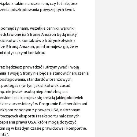
zku z takim naruszeniem, czy też nie, bez
dzenia odszkodowania powyżej tych kwot.
 pomiędzy nami, wszelkie cenniki, warunki
rzedstawione na Stronie Amazon będą miały
akichkolwiek kontaktów z którymkolwiek z
i ze Stroną Amazon, poinformujesz go, że w
mi dotyczącymi kontaktu.
 oraz będziesz prowadzić i utrzymywać Twoją
ania Twojej Strony nie będzie stanowić naruszenia
su postępowania, standardów branżowych,
 podlegasz (w tym jakichkolwiek zasad
. nie jesteś osobą niepełnoletnią ani
kim i nie kierujesz się treścią jakiegokolwiek
dziesz uczestniczyć w Programie Partnerskim ani
b sankcjom zgodnym z prawem USA, nałożonym
otyczących eksportu i reeksportu nałożonych
rzepisami prawa USA, które mogą dotyczyć
kim są w każdym czasie prawidłowe i kompletne.
nta”.