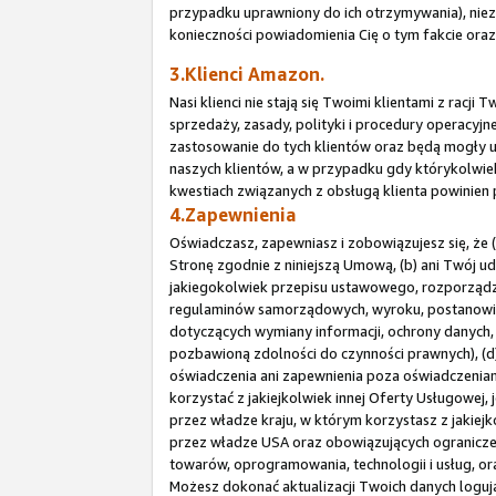
przypadku uprawniony do ich otrzymywania), niez
konieczności powiadomienia Cię o tym fakcie or
3.Klienci Amazon.
Nasi klienci nie stają się Twoimi klientami z rac
sprzedaży, zasady, polityki i procedury operacy
zastosowanie do tych klientów oraz będą mogły u
naszych klientów, a w przypadku gdy którykolwiek
kwestiach związanych z obsługą klienta powinien
4.Zapewnienia
Oświadczasz, zapewniasz i zobowiązujesz się, że 
Stronę zgodnie z niniejszą Umową, (b) ani Twój u
jakiegokolwiek przepisu ustawowego, rozporządze
regulaminów samorządowych, wyroku, postanowien
dotyczących wymiany informacji, ochrony danych, 
pozbawioną zdolności do czynności prawnych), (d)
oświadczenia ani zapewnienia poza oświadczeniami
korzystać z jakiejkolwiek innej Oferty Usługow
przez władze kraju, w którym korzystasz z jakiej
przez władze USA oraz obowiązujących ogranicze
towarów, oprogramowania, technologii i usług, o
Możesz dokonać aktualizacji Twoich danych logują