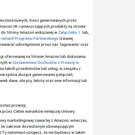
ołecznościowych, treści generowanych przez
Amazon UK i umieszczających produkty na stronie
ków do Strony Amazon wskazanej w
Załączniku 1
lub,
 ramach Programu Partnerskiego
(zwanej
zą zawierać udostępnione przez nas ‘tagowanie’ oraz
sługi oferowanej na Stronie Amazon lub dokonania
anych w
Zestawieniem Dochodów z Prowizji w
ia takich przedmiotów lub usług, w związku z
e narzędzia służące generowaniu połączeń,
wiek dane, obrazy, teksty oraz inne informacji lub
staci prowizji.
a przez Ciebie warunków niniejszej Umowy.
 umowy marketingowej zawartej z Amazon, wówczas,
go (w zakresie dozwolonym obowiązującym
(Ty natomiast uznajesz, że nie będziesz w takim