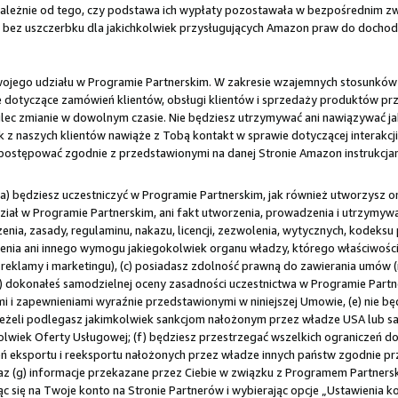
ależnie od tego, czy podstawa ich wypłaty pozostawała w bezpośrednim zwią
az bez uszczerbku dla jakichkolwiek przysługujących Amazon praw do docho
ji Twojego udziału w Programie Partnerskim. W zakresie wzajemnych stosunków
jne dotyczące zamówień klientów, obsługi klientów i sprzedaży produktów p
lec zmianie w dowolnym czasie. Nie będziesz utrzymywać ani nawiązywać j
 z naszych klientów nawiąże z Tobą kontakt w sprawie dotyczącej interakcj
 postępować zgodnie z przedstawionymi na danej Stronie Amazon instrukcja
(a) będziesz uczestniczyć w Programie Partnerskim, jak również utworzysz
dział w Programie Partnerskim, ani fakt utworzenia, prowadzenia i utrzymyw
nia, zasady, regulaminu, nakazu, licencji, zezwolenia, wytycznych, kodek
ia ani innego wymogu jakiegokolwiek organu władzy, którego właściwości
reklamy i marketingu), (c) posiadasz zdolność prawną do zawierania umów (np
 dokonałeś samodzielnej oceny zasadności uczestnictwa w Programie Partners
 i zapewnieniami wyraźnie przedstawionymi w niniejszej Umowie, (e) nie bę
ej, jeżeli podlegasz jakimkolwiek sankcjom nałożonym przez władze USA lu
kolwiek Oferty Usługowej; (f) będziesz przestrzegać wszelkich ograniczeń d
ń eksportu i reeksportu nałożonych przez władze innych państw zgodnie p
raz (g) informacje przekazane przez Ciebie w związku z Programem Partners
c się na Twoje konto na Stronie Partnerów i wybierając opcje „Ustawienia ko