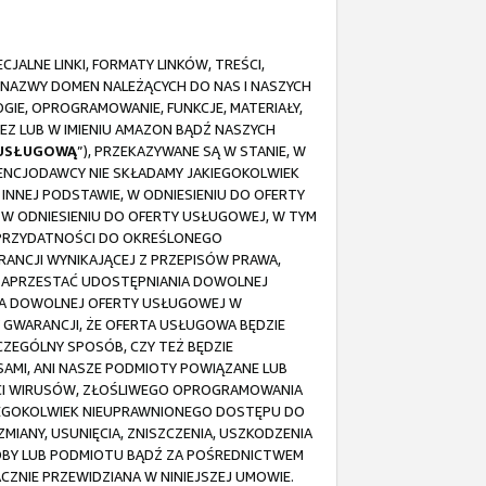
ALNE LINKI, FORMATY LINKÓW, TREŚCI,
 NAZWY DOMEN NALEŻĄCYCH DO NAS I NASZYCH
IE, OPROGRAMOWANIE, FUNKCJE, MATERIAŁY,
EZ LUB W IMIENIU AMAZON BĄDŹ NASZYCH
 USŁUGOWĄ
”), PRZEKAZYWANE SĄ W STANIE, W
ICENCJODAWCY NIE SKŁADAMY JAKIEGOKOLWIEK
NNEJ PODSTAWIE, W ODNIESIENIU DO OFERTY
I W ODNIESIENIU DO OFERTY USŁUGOWEJ, W TYM
 PRZYDATNOŚCI DO OKREŚLONEGO
ANCJI WYNIKAJĄCEJ Z PRZEPISÓW PRAWA,
 ZAPRZESTAĆ UDOSTĘPNIANIA DOWOLNEJ
NIA DOWOLNEJ OFERTY USŁUGOWEJ W
 GWARANCJI, ŻE OFERTA USŁUGOWA BĘDZIE
CZEGÓLNY SPOSÓB, CZY TEŻ BĘDZIE
AMI, ANI NASZE PODMIOTY POWIĄZANE LUB
OŚCI WIRUSÓW, ZŁOŚLIWEGO OPROGRAMOWANIA
KIEGOKOLWIEK NIEUPRAWNIONEGO DOSTĘPU DO
MIANY, USUNIĘCIA, ZNISZCZENIA, USZKODZENIA
 OSOBY LUB PODMIOTU BĄDŹ ZA POŚREDNICTWEM
ZNIE PRZEWIDZIANA W NINIEJSZEJ UMOWIE.