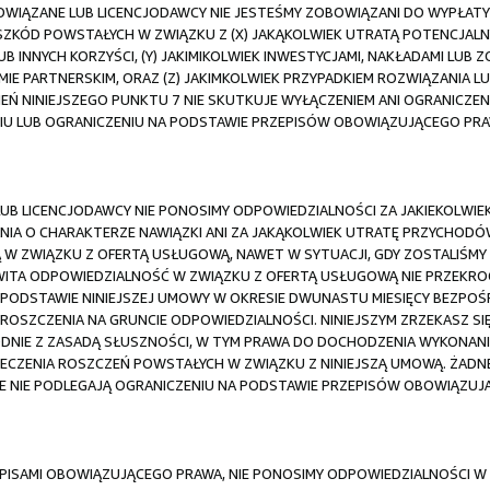
 POWIĄZANE LUB LICENCJODAWCY NIE JESTEŚMY ZOBOWIĄZANI DO WYPŁAT
ZKÓD POWSTAŁYCH W ZWIĄZKU Z (X) JAKĄKOLWIEK UTRATĄ POTENCJAL
B INNYCH KORZYŚCI, (Y) JAKIMIKOLWIEK INWESTYCJAMI, NAKŁADAMI LUB 
E PARTNERSKIM, ORAZ (Z) JAKIMKOLWIEK PRZYPADKIEM ROZWIĄZANIA 
EŃ NINIEJSZEGO PUNKTU 7 NIE SKUTKUJE WYŁĄCZENIEM ANI OGRANICZE
IU LUB OGRANICZENIU NA PODSTAWIE PRZEPISÓW OBOWIĄZUJĄCEGO PRA
 LUB LICENCJODAWCY NIE PONOSIMY ODPOWIEDZIALNOŚCI ZA JAKIEKOLWI
A O CHARAKTERZE NAWIĄZKI ANI ZA JAKĄKOLWIEK UTRATĘ PRZYCHODÓW
W ZWIĄZKU Z OFERTĄ USŁUGOWĄ, NAWET W SYTUACJI, GDY ZOSTALIŚMY
ITA ODPOWIEDZIALNOŚĆ W ZWIĄZKU Z OFERTĄ USŁUGOWĄ NIE PRZEKR
 PODSTAWIE NINIEJSZEJ UMOWY W OKRESIE DWUNASTU MIESIĘCY BEZPOŚ
OSZCZENIA NA GRUNCIE ODPOWIEDZIALNOŚCI. NINIEJSZYM ZRZEKASZ S
GODNIE Z ZASADĄ SŁUSZNOŚCI, W TYM PRAWA DO DOCHODZENIA WYKONA
CZENIA ROSZCZEŃ POWSTAŁYCH W ZWIĄZKU Z NINIEJSZĄ UMOWĄ. ŻADNE
E NIE PODLEGAJĄ OGRANICZENIU NA PODSTAWIE PRZEPISÓW OBOWIĄZUJ
ISAMI OBOWIĄZUJĄCEGO PRAWA, NIE PONOSIMY ODPOWIEDZIALNOŚCI W