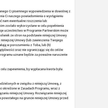
zanego Ci pisemnego wypowiedzenia w dowolnej z
zania Ci naszego powiadomienia o wystąpieniu
ić nam ewentualne roszczenia lub
kim zostało wykorzystane w celu popełnienia
oje uczestnictwo w Programie Partnerskim może
kolwiek ze stron na podstawie niniejszej Umowy
niniejszej Umowy (lub zawieszenia Twojego
ałają w porozumieniu z Toba, lub (h)
tpliwości oraz nie ograniczając się do celów
 Programu uznane będzie za poważne naruszenie
celu zapewnienia, by wypłacana kwota była
udzielonych w związku z niniejszą Umową, z
ązki określone w Zasadach Programu, wraz z
aniu niniejszej Umowy. Rozwiązanie niniejszej
ia powstałego na gruncie niniejszej Umowy przed