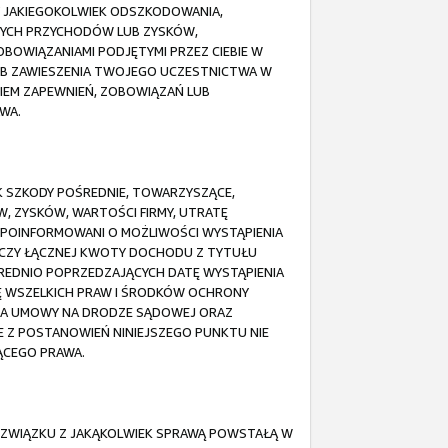
Y JAKIEGOKOLWIEK ODSZKODOWANIA,
NYCH PRZYCHODÓW LUB ZYSKÓW,
ZOBOWIĄZANIAMI PODJĘTYMI PRZEZ CIEBIE W
LUB ZAWIESZENIA TWOJEGO UCZESTNICTWA W
NIEM ZAPEWNIEŃ, ZOBOWIĄZAŃ LUB
WA.
EK SZKODY POŚREDNIE, TOWARZYSZĄCE,
, ZYSKÓW, WARTOŚCI FIRMY, UTRATĘ
 POINFORMOWANI O MOŻLIWOŚCI WYSTĄPIENIA
OCZY ŁĄCZNEJ KWOTY DOCHODU Z TYTUŁU
REDNIO POPRZEDZAJĄCYCH DATĘ WYSTĄPIENIA
IĘ WSZELKICH PRAW I ŚRODKÓW OCHRONY
NIA UMOWY NA DRODZE SĄDOWEJ ORAZ
 Z POSTANOWIEŃ NINIEJSZEGO PUNKTU NIE
ĄCEGO PRAWA.
 ZWIĄZKU Z JAKĄKOLWIEK SPRAWĄ POWSTAŁĄ W