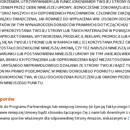
ORZENIEM, UTRZYMYWANIEM LUB FUNKCJONOWANIEM TWOJEJ STRONY (W 
ZENIEM PRZEZ CIEBIE NINIEJSZEJ UMOWY; JEDNOCZEŚNIE ZOBOWIĄZUJESZ
 ORAZ NASZYCH I ICH ODPOWIEDNICH PRACOWNIKÓW, CZŁONKÓW ZARZĄ
OWIĄZKU ŚWIADCZENIA, JAK RÓWNIEŻ DO WYPŁACENIA WW. OSOBOM ODS
DATKÓW (W TYM WYNAGRODZEŃ DORADCÓW PRAWNYCH) DOTYCZĄCYCH(A)
M WYKORZYSTANIA TWOJEJ STRONY LUB TAKICH MATERIAŁÓW W POWIĄZANIU
 ZAPROJEKTOWANIA, WYTWORZENIA, PRODUKCJI, REKLAMY, PROMOCJI LUB
SIĘ NA TWOJEJ STRONIE LUB W RAMACH NIEJ, (C) KORZYSTANIA PRZEZ CI
E ZOSTAŁO DOZWOLONE NINIEJSZĄ UMOWĄ, CZY TEŻ NARUSZA NINIEJSZĄ
K WARUNKU LUB POSTANOWIENIA NINIEJSZEJ UMOWY (W TYM JAKIEJKOLWI
NIA, BRAKU ICH POTRĄCENIA LUB ODPROWADZENIA BĄDŹ NIEZASTOSOWAN
LUB UMYŚLNEGO NIEPRAWIDŁOWEGO DZIAŁANIA ZE STRONY TWOJEJ BĄD
ON MA PRAWO PODEJMOWAĆ W IMIENIU DOWOLNEGO PODMIOTU AMAZON W
PEŁNOMOCNICTWA, W CELU DOCHODZENIA ROSZCZEŃ LUB OBRONY PRZED
 NINIEJSZEGO PUNKTU.
sporów
ób do Programu Partnerskiego lub niniejszej Umowy (w tym jej faktyczneg
tawie niniejszej Umowy bądź stosunku łączącego Cię z nami lub dowolnym 
ywania sporów właściwym dla odpowiedniej Strony Amazon, wskazanym w
Z