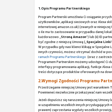
1.Opis Programu Partnerskiego
Program Partnerski umożliwia Ci osiąganie przych
użytkowników ,aplikacji sieciowych oraz Alexa sk
internetowej amazon.co.uk) (zwanych w niniejsze
o ile ma to zastosowanie w przypadku danej lokaliz
każdorazowo „
Stroną Amazon
”) lub (ii) ID pa
być zgodne z niniejszą Umową („
Specjalne Linki
W przypadku gdy nasi klienci klikają w Specjalne
innych czynności, możesz otrzymać dochód w post
ramach Programu Partnerskiego
(oraz z zastrzeż
Programem Partnerskim możemy udostępnić Ci dane,
interfejsy programowania aplikacji, funkcje Alexa i
treści dotyczące produktów oferowanych na dowol
2.Wymogi Zgodności Programu Partn
Przestrzeganie niniejszej Umowy jest warunkiem 
Powinieneś niezwłocznie przekazywać nam wszelki
Jeżeli dopuścisz się naruszenia niniejszej Umow
w uzupełnieniu wszelkich innych przysługującyc
prawem) zaprzestania wypłaty wszelkich prowizji,