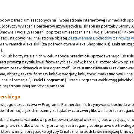
odów z treści umieszczonych na Twojej stronie internetowej i w mediach sp
ill (dotyczy wyłącznie partnerów używających ID sklepu na potrzeby Strony 
j Umowie Twoją „
Stroną
”), poprzez umieszczanie na Twojej Stronie (i) lin
acji, na dowolnej innej stronie objętej
Zestawieniem Dochodów z Prowizji w
rtnera w ramach Alexa skill (za pośrednictwem Alexa Shopping Kit). Linki mus
”).
 Linki lub korzystają z nich w celu nabycia przedmiotu sprzedawanego lub u
aci prowizji z tytułu kwalifikowanych zakupów, bardziej szczegółowo opis
eniem przewidzianych w nim ograniczeń). W celu umożliwienia Ci reklamowan
 obrazy, teksty, formaty linków, widgety, linki, treści marketingowe i inn
 inne informacje („
Treści Programu
”). Treści Programu wykluczają jakichkol
nej stronie innej niż Strona Amazon.
erskiego
Twojego uczestnictwa w Programie Partnerskim i otrzymywania dochodu w po
e informacje, jakich możemy zażądać w celu zweryfikowania przestrzegani
y lub naruszenia warunków i postanowień jakiejkolwiek innej obowiązującej
h nam praw i środków ochrony prawnej, zastrzegamy sobie prawo do trwałe
 które w innym przypadku byłyby Ci należne na podstawie niniejszej Umowy 