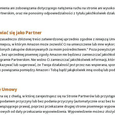
nienia ani zobowiązania dotyczącego natężenia ruchu na stronie ani wysoko
tnerskim, oraz nie ponosimy odpowiedzialności z tytułu jakichkolwiek dzia
iać się jako Partner
 zasadniczo zbliżonej treści zatwierdzonej uprzednio zgodnie z niniejszą 
iejscu, w którym Amazon może zezwolić Ci na umieszczenie lub inne wykor
eślonych zakupów dokonywanych za moim pośrednictwem.” Poza powyższym o
bez uprzedniej pisemnej zgody Amazon nie będziesz zamieszczać jakichko
ramie Partnerskim. Nie wolno Ci zamieszczać jakichkolwiek informacji, kt
kazywać lub sugerować, że Twoja działalność jest przez nas wspierana, spo
ek powiązania pomiędzy Amazon i Tobą bądź jakąkolwiek inną osobą lub po
ie Umowy
ię z chwilą, w której zarejestrujesz się na Stronie Partnerów lub przystąpi
 podaniem przyczyny lub bez podania przyczyny (automatycznie oraz bez k
owiązującego prawa), poprzez przekazanie drugiej stronie pisemnego wypowi
zowych od daty przekazania wypowiedzenia. Wypowiedzenie możesz złożyć lo