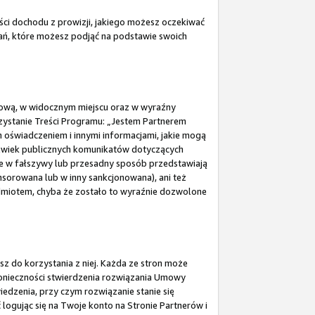
ści dochodu z prowizji, jakiego możesz oczekiwać
łań, które możesz podjąć na podstawie swoich
Umową, w widocznym miejscu oraz w wyraźny
zystanie Treści Programu: „Jestem Partnerem
świadczeniem i innymi informacjami, jakie mogą
lwiek publicznych komunikatów dotyczących
óre w fałszywy lub przesadny sposób przedstawiają
nsorowana lub w inny sankcjonowana), ani też
dmiotem, chyba że zostało to wyraźnie dozwolone
sz do korzystania z niej. Każda ze stron może
onieczności stwierdzenia rozwiązania Umowy
edzenia, przy czym rozwiązanie stanie się
gując się na Twoje konto na Stronie Partnerów i