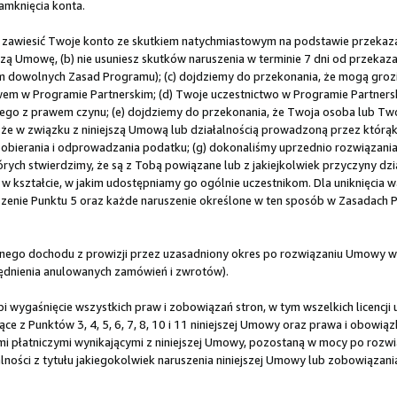
amknięcia konta.
 zawiesić Twoje konto ze skutkiem natychmiastowym na podstawie przeka
jszą Umowę, (b) nie usuniesz skutków naruszenia w terminie 7 dni od przeka
ym dowolnych Zasad Programu); (c) dojdziemy do przekonania, że mogą groz
em w Programie Partnerskim; (d) Twoje uczestnictwo w Programie Partners
ego z prawem czynu; (e) dojdziemy do przekonania, że Twoja osoba lub Tw
y, że w związku z niniejszą Umową lub działalnością prowadzoną przez którą
erania i odprowadzania podatku; (g) dokonaliśmy uprzednio rozwiązania 
rych stwierdzimy, że są z Tobą powiązane lub z jakiejkolwiek przyczyny dzi
 kształcie, w jakim udostępniamy go ogólnie uczestnikom. Dla uniknięcia wą
uszenie Punktu 5 oraz każde naruszenie określone w ten sposób w Zasadach
ego dochodu z prowizji przez uzasadniony okres po rozwiązaniu Umowy w 
lędnienia anulowanych zamówień i zwrotów).
 wygaśnięcie wszystkich praw i zobowiązań stron, w tym wszelkich licencji 
ce z Punktów 3, 4, 5, 6, 7, 8, 10 i 11 niniejszej Umowy oraz prawa i obowi
płatniczymi wynikającymi z niniejszej Umowy, pozostaną w mocy po rozwiąz
ności z tytułu jakiegokolwiek naruszenia niniejszej Umowy lub zobowiązan