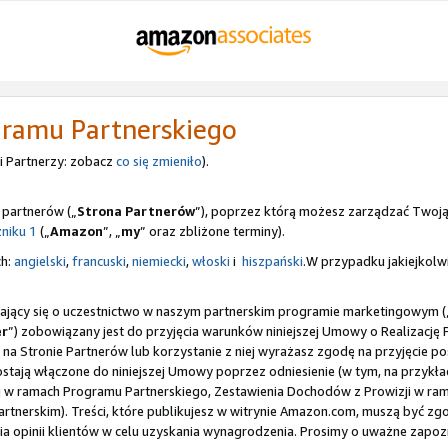
gramu Partnerskiego
 Partnerzy: zobacz
co się zmieniło
).
 partnerów („
Strona Partnerów
”), poprzez którą możesz zarządzać Twoj
niku 1
(„
Amazon
”, „
my
” oraz zbliżone terminy).
ch:
angielski
,
francuski
,
niemiecki
,
włoski
i
hiszpański
.W przypadku jakiejkolwi
gający się o uczestnictwo w naszym partnerskim programie marketingowym (
er
”) zobowiązany jest do przyjęcia warunków niniejszej Umowy o Realizację
ę na Stronie Partnerów lub korzystanie z niej wyrażasz zgodę na przyjęcie 
zostają włączone do niniejszej Umowy poprzez odniesienie (w tym, na przy
lnej w ramach Programu Partnerskiego, Zestawienia Dochodów z Prowizji w 
nerskim). Treści, które publikujesz w witrynie Amazon.com, muszą być zg
a opinii klientów w celu uzyskania wynagrodzenia. Prosimy o uważne zapozn