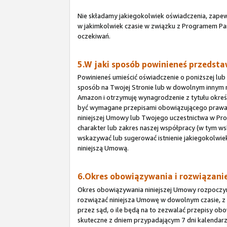
Nie składamy jakiegokolwiek oświadczenia, zapew
w jakimkolwiek czasie w związku z Programem Par
oczekiwań.
5.W jaki sposób powinieneś przedstaw
Powinieneś umieścić oświadczenie o poniższej lub
sposób na Twojej Stronie lub w dowolnym innym m
Amazon i otrzymuję wynagrodzenie z tytułu okr
być wymagane przepisami obowiązującego prawa, 
niniejszej Umowy lub Twojego uczestnictwa w Prog
charakter lub zakres naszej współpracy (w tym ws
wskazywać lub sugerować istnienie jakiegokolwi
niniejszą Umową.
6.Okres obowiązywania i rozwiązan
Okres obowiązywania niniejszej Umowy rozpoczyna s
rozwiązać niniejsza Umowę w dowolnym czasie, z
przez sąd, o ile będą na to zezwalać przepisy ob
skuteczne z dniem przypadającym 7 dni kalendar