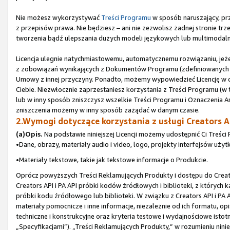
Nie możesz wykorzystywać
Treści Programu
w sposób naruszający, prz
z przepisów prawa. Nie będziesz – ani nie zezwolisz żadnej stronie t
tworzenia bądź ulepszania dużych modeli językowych lub multimodaln
Licencja ulegnie natychmiastowemu, automatycznemu rozwiązaniu, jeże
z zobowiązań wynikających z Dokumentów Programu (zdefiniowanych w 
Umowy z innej przyczyny. Ponadto, możemy wypowiedzieć Licencję w
Ciebie. Niezwłocznie zaprzestaniesz korzystania z Treści Programu (w t
lub w inny sposób zniszczysz wszelkie Treści Programu i Oznaczenia Am
zniszczenia możemy w inny sposób zażądać w danym czasie.
2.Wymogi dotyczące korzystania z usługi Creators AP
(a)Opis.
Na podstawie niniejszej Licencji możemy udostępnić Ci Treści 
•Dane, obrazy, materiały audio i video, logo, projekty interfejsów użyt
•Materiały tekstowe, takie jak tekstowe informacje o Produkcie.
Oprócz powyższych Treści Reklamujących Produkty i dostępu do Creato
Creators API i PA API próbki kodów źródłowych i biblioteki, z których 
próbki kodu źródłowego lub biblioteki. W związku z Creators API i PA
materiały pomocnicze i inne informacje, niezależnie od ich formatu, o
techniczne i konstrukcyjne oraz kryteria testowe i wydajnościowe istot
„Specyfikacjami”). „Treści Reklamujących Produkty,” w rozumieniu nin