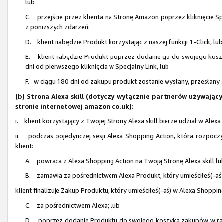
lub
C. przejście przez klienta na Stronę Amazon poprzez kliknięcie Sp
z poniższych zdarzeń:
D. klient nabędzie Produkt korzystając z naszej funkcji 1-Click, lu
E. klient nabędzie Produkt poprzez dodanie go do swojego koszy
dni od pierwszego kliknięcia w Specjalny Link, lub
F. w ciągu 180 dni od zakupu produkt zostanie wysłany, przesłany 
(b) Strona Alexa skill (dotyczy wyłącznie partnerów używają
stronie internetowej amazon.co.uk):
i. klient korzystający z Twojej Strony Alexa skill bierze udział w Ale
ii. podczas pojedynczej sesji Alexa Shopping Action, która rozpocz
klient:
A. powraca z Alexa Shopping Action na Twoją Stronę Alexa skill l
B. zamawia za pośrednictwem Alexa Produkt, który umieściłeś(-aś)
klient finalizuje Zakup Produktu, który umieściłeś(-aś) w Alexa Shoppin
C. za pośrednictwem Alexa; lub
D. poprzez dodanie Produktu do swojego koszyka zakupów w ramach