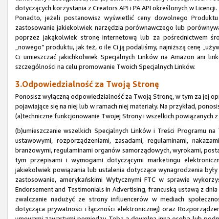
dotyczących korzystania z Creators API i PA API określonych w Licencji.
Ponadto, jeżeli postanowisz wyświetlić ceny dowolnego Produk
zastosowanie jakiekolwiek narzędzia porównawczego lub porównywa
poprzez jakąkolwiek stronę internetową lub za pośrednictwem śr
„nowego” produktu, jak też, o ile Ci ją podaliśmy, najniższą cenę „u
Ci umieszczać jakichkolwiek Specjalnych Linków na Amazon ani li
szczególności na celu promowanie Twoich Specjalnych Linków.
3.Odpowiedzialność za Twoją Stronę
Ponosisz wyłączną odpowiedzialność za Twoją Stronę, w tym za jej opr
pojawiające się na niej lub w ramach niej materiały. Na przykład, pono
(a)techniczne funkcjonowanie Twojej Strony i wszelkich powiązanych z
(b)umieszczanie wszelkich Specjalnych Linków i Treści Programu n
ustawowymi, rozporządzeniami, zasadami, regulaminami, nakazami
branżowymi, regulaminami organów samorządowych, wyrokami, posta
tym przepisami i wymogami dotyczącymi marketingu elektroniczne
jakiekolwiek powiązania lub ustalenia dotyczące wynagrodzenia były 
zastosowanie, amerykańskimi Wytycznymi FTC w sprawie wykorzys
Endorsement and Testimonials in Advertising, francuską ustawą z dni
zwalczanie nadużyć ze strony influencerów w mediach społeczn
dotycząca prywatności i łączności elektronicznej) oraz Rozporząd
umowami zawartymi pomiędzy Tobą a dowolną inną osobą lub podmi