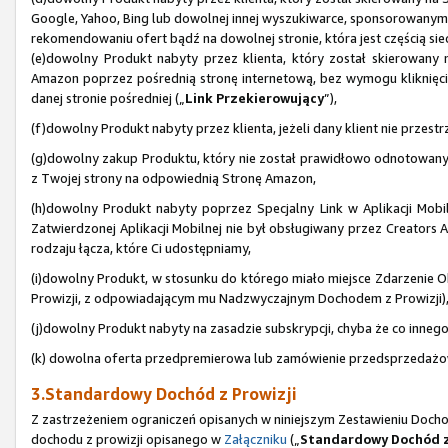
Google, Yahoo, Bing lub dowolnej innej wyszukiwarce, sponsorowanym
rekomendowaniu ofert bądź na dowolnej stronie, która jest częścią sie
(e)dowolny Produkt nabyty przez klienta, który został skierowany
Amazon poprzez pośrednią stronę internetową, bez wymogu kliknięcia 
danej stronie pośredniej („
Link Przekierowujący
”),
(f)dowolny Produkt nabyty przez klienta, jeżeli dany klient nie prze
(g)dowolny zakup Produktu, który nie został prawidłowo odnotowan
z Twojej strony na odpowiednią Stronę Amazon,
(h)dowolny Produkt nabyty poprzez Specjalny Link w Aplikacji Mobiln
Zatwierdzonej Aplikacji Mobilnej nie był obsługiwany przez Creators AP
rodzaju łącza, które Ci udostępniamy,
(i)dowolny Produkt, w stosunku do którego miało miejsce Zdarzenie Ob
Prowizji, z odpowiadającym mu Nadzwyczajnym Dochodem z Prowizji)
(j)dowolny Produkt nabyty na zasadzie subskrypcji, chyba że co inne
(k) dowolna oferta przedpremierowa lub zamówienie przedsprzedażowe
3.Standardowy Dochód z Prowizji
Z zastrzeżeniem ograniczeń opisanych w niniejszym Zestawieniu Doch
dochodu z prowizji opisanego w
Załączniku
(„
Standardowy Dochód z