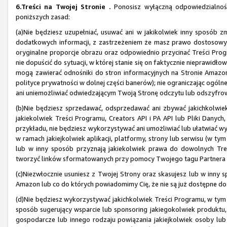
6.Treści na Twojej Stronie .
Ponosisz wyłączną odpowiedzialność 
poniższych zasad:
(a)Nie będziesz uzupełniać, usuwać ani w jakikolwiek inny sposób z
dodatkowych informacji, z zastrzeżeniem że masz prawo dostosowy
oryginalne proporcje obrazu oraz odpowiednio przycinać Treści Progr
nie dopuścić do sytuacji, w której stanie się on faktycznie nieprawid
mogą zawierać odnośniki do stron informacyjnych na Stronie Amazon, 
polityce prywatności w dolnej części banerów); nie ograniczając ogóln
ani uniemożliwiać odwiedzającym Twoją Stronę odczytu lub odszyfrowan
(b)Nie będziesz sprzedawać, odsprzedawać ani zbywać jakichkolwiek 
jakiekolwiek Treści Programu, Creators API i PA API lub Pliki Danych,
przykładu, nie będziesz wykorzystywać ani umożliwiać lub ułatwiać 
w ramach jakiejkolwiek aplikacji, platformy, strony lub serwisu (w ty
lub w inny sposób przyznają jakiekolwiek prawa do dowolnych Treś
tworzyć linków sformatowanych przy pomocy Twojego tagu Partnera na 
(c)Niezwłocznie usuniesz z Twojej Strony oraz skasujesz lub w inny s
Amazon lub co do których powiadomimy Cię, że nie są już dostępne d
(d)Nie będziesz wykorzystywać jakichkolwiek Treści Programu, w tym
sposób sugerujący wsparcie lub sponsoring jakiegokolwiek produktu,
gospodarcze lub innego rodzaju powiązania jakiejkolwiek osoby lu