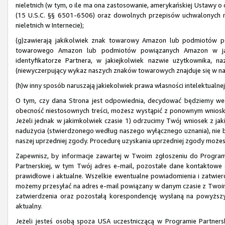
nieletnich (w tym, o ile ma ona zastosowanie, amerykańskiej Ustawy o o
(15 U.S.C. §§ 6501-6506) oraz dowolnych przepisów uchwalonych 
nieletnich w Internecie);
(g)zawierają jakikolwiek znak towarowy Amazon lub podmiotów p
towarowego Amazon lub podmiotów powiązanych Amazon w jaki
identyfikatorze Partnera, w jakiejkolwiek nazwie użytkownika, 
(niewyczerpujący wykaz naszych znaków towarowych znajduje się w na
(h)w inny sposób naruszają jakiekolwiek prawa własności intelektualnej
O tym, czy dana Strona jest odpowiednia, decydować będziemy we
obecność niestosownych treści, możesz wystąpić z ponownym wnios
Jeżeli jednak w jakimkolwiek czasie 1) odrzucimy Twój wniosek z ja
nadużycia (stwierdzonego według naszego wyłącznego uznania), nie 
naszej uprzedniej zgody. Procedurę uzyskania uprzedniej zgody może
Zapewnisz, by informacje zawartej w Twoim zgłoszeniu do Program
Partnerskiej, w tym Twój adres e-mail, pozostałe dane kontaktowe 
prawidłowe i aktualne. Wszelkie ewentualne powiadomienia i zatwi
możemy przesyłać na adres e-mail powiązany w danym czasie z Twoim
zatwierdzenia oraz pozostałą korespondencję wysłaną na powyższy 
aktualny.
Jeżeli jesteś osobą spoza USA uczestniczącą w Programie Partnersk