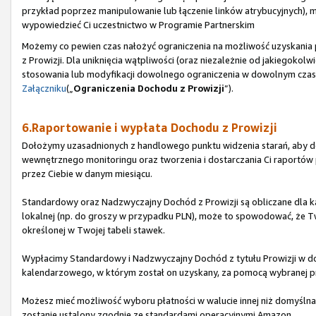
przykład poprzez manipulowanie lub łączenie linków atrybucyjnych), 
wypowiedzieć Ci uczestnictwo w Programie Partnerskim
Możemy co pewien czas nałożyć ograniczenia na możliwość uzyskani
z Prowizji. Dla uniknięcia wątpliwości (oraz niezależnie od jakiegoko
stosowania lub modyfikacji dowolnego ograniczenia w dowolnym czasie
Załączniku
(„
Ograniczenia Dochodu z Prowizji
”).
6.Raportowanie i wypłata Dochodu z Prowizji
Dołożymy uzasadnionych z handlowego punktu widzenia starań, aby do
wewnętrznego monitoringu oraz tworzenia i dostarczania Ci raport
przez Ciebie w danym miesiącu.
Standardowy oraz Nadzwyczajny Dochód z Prowizji są obliczane dla ka
lokalnej (np. do groszy w przypadku PLN), może to spowodować, że Tw
określonej w Twojej tabeli stawek.
Wypłacimy Standardowy i Nadzwyczajny Dochód z tytułu Prowizji w do
kalendarzowego, w którym został on uzyskany, za pomocą wybranej pr
Możesz mieć możliwość wyboru płatności w walucie innej niż domyślna d
zostanie ustalony zgodnie ze standardami operacyjnymi Amazon.