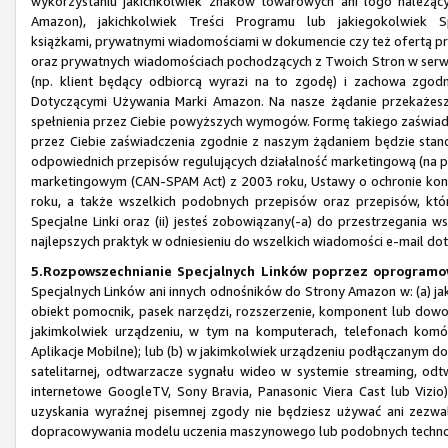
wykorzystaniu jakichkolwiek znaków towarowych ani logo należą
Amazon), jakichkolwiek Treści Programu lub jakiegokolwiek 
książkami, prywatnymi wiadomościami w dokumencie czy też ofertą pr
oraz prywatnych wiadomościach pochodzących z Twoich Stron w serwi
(np. klient będący odbiorcą wyrazi na to zgodę) i zachowa z
Dotyczącymi Używania Marki Amazon. Na nasze żądanie przekażesz
spełnienia przez Ciebie powyższych wymogów. Formę takiego zaświa
przez Ciebie zaświadczenia zgodnie z naszym żądaniem będzie stanow
odpowiednich przepisów regulujących działalność marketingową (na pr
marketingowym (CAN-SPAM Act) z 2003 roku, Ustawy o ochronie kons
roku, a także wszelkich podobnych przepisów oraz przepisów, któr
Specjalne Linki oraz (ii) jesteś zobowiązany(-a) do przestrzegania
najlepszych praktyk w odniesieniu do wszelkich wiadomości e-mail do
5.Rozpowszechnianie Specjalnych Linków poprzez oprogramow
Specjalnych Linków ani innych odnośników do Strony Amazon w: (a) jak
obiekt pomocnik, pasek narzędzi, rozszerzenie, komponent lub dowo
jakimkolwiek urządzeniu, w tym na komputerach, telefonach komór
Aplikacje Mobilne); lub (b) w jakimkolwiek urządzeniu podłączanym do 
satelitarnej, odtwarzacze sygnału wideo w systemie streaming, odtw
internetowe GoogleTV, Sony Bravia, Panasonic Viera Cast lub Vizio
uzyskania wyraźnej pisemnej zgody nie będziesz używać ani zezwa
dopracowywania modelu uczenia maszynowego lub podobnych technol