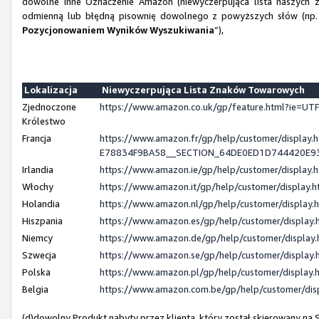
dowolne inne Oznaczenie Amazon (niewyczerpująca lista naszych z
odmienną lub błędną pisownię dowolnego z powyższych słów (np. 
Pozycjonowaniem Wyników Wyszukiwania
”),
Lokalizacja
Niewyczerpująca Lista Znaków Towarowych
Zjednoczone
https://www.amazon.co.uk/gp/feature.html?ie=
Królestwo
Francja
https://www.amazon.fr/gp/help/customer/displ
E78834F9BA58__SECTION_64DE0ED1D744420E9
Irlandia
https://www.amazon.ie/gp/help/customer/displa
Włochy
https://www.amazon.it/gp/help/customer/display
Holandia
https://www.amazon.nl/gp/help/customer/displa
Hiszpania
https://www.amazon.es/gp/help/customer/displa
Niemcy
https://www.amazon.de/gp/help/customer/displa
Szwecja
https://www.amazon.se/gp/help/customer/displa
Polska
https://www.amazon.pl/gp/help/customer/displa
Belgia
https://www.amazon.com.be/gp/help/customer/d
(d)dowolny Produkt nabyty przez klienta, który został skierowany n