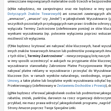
umieszczane niepowiązanych materiałów osób trzecich w bezpośrednim
(e)Nie nabędziesz, nie zarejestrujesz oraz nie będziesz w inny
Dotyczących Znaków Towarowych
) ani oznaczeń zawierających al
„ammazon”, „amaozn” czy „kindel”) w jakiejkolwiek Wyszukiwarce (j
wszystkich pozostałych przysługujących nam praw i środków ochrony
wyłączała Terminy Zastrzeżone (zdefiniowane poniżej) ze słów klu
wynikami wyszukiwania (np. polecenie wyłączenia poprzez wskazan
możliwość ich wyłączenia.
(f)Nie będziesz licytować ani nabywać słów kluczowych, haseł wyszuk
innych znaków towarowych Amazon lub podmiotów powiązanych Amazo
z tych słów („
Terminy Zastrzeżone
” - niewyczerpującą listę naszy
w inny sposób uczestniczyć w aukcjach na przypisanie słów kluczow
wyszukiwarce stanowiłaby Zabronione Płatne Pozycjonowanie Wy
nabywać płatne reklamy w wyszukiwarce i przesyłać do Wyszukiware
kluczowe (tzn. w ramach wyników naturalnego, swobodnego, organi
Umowy
, a takie płatne lub bezpłatne wyniki wyszukiwania odsyłać b
Przekierowujący (zdefiniowany w
Zestawieniu Dochodów z Prowizji
), 
(g)Nie będziesz oferować jakiejkolwiek osobie lub podmiotowi jakiego
rabatów, zniżek, punktów, darowizn na rzecz organizacji dobroczynny
przykład, nie masz prawa wdrożyć jakiegokolwiek programu „nagród
Strony Amazon poprzez Twoje Specjalne Linki.