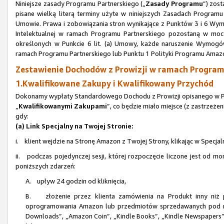
Niniejsze zasady Programu Partnerskiego („
Zasady Programu
”) zos
pisane wielką literą terminy użyte w niniejszych Zasadach Progra
Umowie. Prawa i zobowiązania stron wynikające z Punktów 3 i 6 Wym
Intelektualnej w ramach Programu Partnerskiego pozostaną w mocy
określonych w Punkcie 6 lit. (a) Umowy, każde naruszenie Wymogów
ramach Programu Partnerskiego lub Punktu 1 Polityki Programu Amaz
Zestawienie Dochodów z Prowizji w ramach Programu
1.Kwalifikowane Zakupy i Kwalifikowany Przychód
Dokonamy wypłaty Standardowego Dochodu z Prowizji opisanego w Pun
„
Kwalifikowanymi Zakupami
”, co będzie miało miejsce (z zastrzeże
gdy:
(a) Link Specjalny na Twojej Stronie:
i. klient wejdzie na Stronę Amazon z Twojej Strony, klikając w Specjal
ii. podczas pojedynczej sesji, której rozpoczęcie liczone jest od mo
poniższych zdarzeń:
A. upływ 24 godzin od kliknięcia,
B. złożenie przez klienta zamówienia na Produkt inny niż p
oprogramowania Amazon lub przedmiotów sprzedawanych pod n
Downloads”, „Amazon Coin”, „Kindle Books”, „Kindle Newspapers”, 