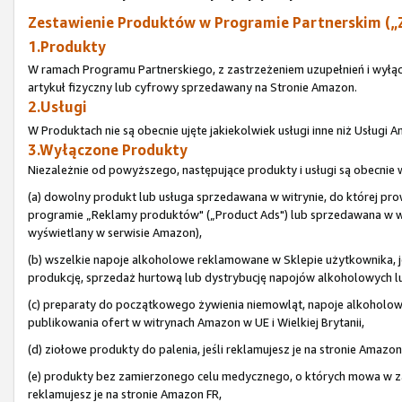
Zestawienie Produktów w Programie Partnerskim („
1.Produkty
W ramach Programu Partnerskiego, z zastrzeżeniem uzupełnień i wyłą
artykuł fizyczny lub cyfrowy sprzedawany na Stronie Amazon.
2.Usługi
W Produktach nie są obecnie ujęte jakiekolwiek usługi inne niż Usługi
3.Wyłączone Produkty
Niezależnie od powyższego, następujące produkty i usługi są obecni
(a) dowolny produkt lub usługa sprzedawana w witrynie, do której pr
programie „Reklamy produktów" („Product Ads") lub sprzedawana w wit
wyświetlany w serwisie Amazon),
(b) wszelkie napoje alkoholowe reklamowane w Sklepie użytkownika, je
produkcję, sprzedaż hurtową lub dystrybucję napojów alkoholowych lub 
(c) preparaty do początkowego żywienia niemowląt, napoje alkoholo
publikowania ofert w witrynach Amazon w UE i Wielkiej Brytanii,
(d) ziołowe produkty do palenia, jeśli reklamujesz je na stronie Amazon
(e) produkty bez zamierzonego celu medycznego, o których mowa w zał
reklamujesz je na stronie Amazon FR,