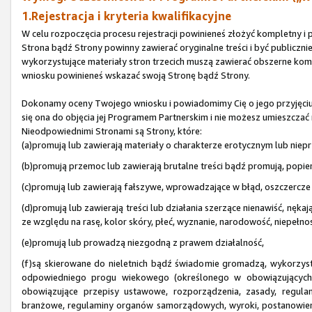
1.Rejestracja i kryteria kwalifikacyjne
W celu rozpoczęcia procesu rejestracji powinieneś złożyć kompletny 
Strona bądź Strony powinny zawierać oryginalne treści i być publicz
wykorzystujące materiały stron trzecich muszą zawierać obszerne kome
wniosku powinieneś wskazać swoją Stronę bądź Strony.
Dokonamy oceny Twojego wniosku i powiadomimy Cię o jego przyjęciu b
się ona do objęcia jej Programem Partnerskim i nie możesz umieszczać 
Nieodpowiednimi Stronami są Strony, które:
(a)promują lub zawierają materiały o charakterze erotycznym lub niep
(b)promują przemoc lub zawierają brutalne treści bądź promują, popie
(c)promują lub zawierają fałszywe, wprowadzające w błąd, oszczercze l
(d)promują lub zawierają treści lub działania szerzące nienawiść, nęk
ze względu na rasę, kolor skóry, płeć, wyznanie, narodowość, niepełnos
(e)promują lub prowadzą niezgodną z prawem działalność,
(f)są skierowane do nieletnich bądź świadomie gromadzą, wykorzyst
odpowiedniego progu wiekowego (określonego w obowiązujących pr
obowiązujące przepisy ustawowe, rozporządzenia, zasady, regulam
branżowe, regulaminy organów samorządowych, wyroki, postanowien