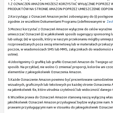
1.Z OZNACZEŃ AMAZON MOŻESZ KORZYSTAĆ WYŁĄCZNIE POPRZEZ W
PRODUKTÓW NA STRONIE AMAZON POPRZEZ UMIESZCZENIE ODPOWIE
2.Korzystając z Oznaczeń Amazon jesteś zobowiązany do (i) postępowa
zgodnie ze wszelkimi Dokumentami Programu (zdefiniowanymi w
Zest
3.Możesz korzystać z Oznaczeń Amazon wyłącznie do celów wyraźni
umieszczać Oznaczeń (i) w jakikolwiek sposób sugerujący sponsoring lu
lub usługi; (iii) w sposób, który w naszym przekonaniu mógłby umniejs
rozprowadzanych poza siecią internetową lub w materiałach przekazyw
poczcie, w wiadomościach SMS lub MMS, załącznikach do wiadomości e-
ustnie).
4.Udostępnimy Ci grafikę lub grafiki Oznaczeń Amazon do Twojego u
sposób. Na przykład, nie wolno Ci zmieniać proporcji, kolorów ani cz
elementów z jakiegokolwiek Oznaczenia Amazon.
5.Każde Oznaczenie Amazon powinno być prezentowane samodzielnie,
wizualnych, graficznych lub tekstowych po każdej stronie Oznaczeni
na jakimkolwiek tle, które utrudnia czytelność lub widoczność daneg
6.Wszelkie prawa do Oznaczeń Amazon stanowią naszą wyłączną własno
jakichkolwiek Oznaczeń Amazon przysługiwać będzie wyłącznie nam. Ni
prawami przysługującymi nam w stosunku do jakiegokolwiek Oznacze