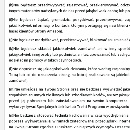
(h)Nie będziesz przechwytywać, rejestrować, przekierowywać, odczy
innych materiałów nadsyłanych do nas przed jakąkolwiek osobę lub p
(i)Nie będziesz żądać, gromadzić, pozyskiwać, przechowywać, z
jakichkolwiek informacji o kontach, którymi posługują się nasi kli
haseł klientów Strony Amazon).
(j)Nie będziesz modyfikować, przekierowywać, blokować ani zmieniać dz
(k)Nie będziesz składać jakichkolwiek zamówień ani w inny sposób
jakiejkolwiek innej osoby lub podmiotu, ani też upoważniać lub zachę
udzielać im pomocy w takich czynnościach.
(l)Nie dopuścisz się jakiegokolwiek działania, które według racjonal
Tobą lub co do oznaczenia strony, na której realizowane są jakiekol
zamówień).
(m)Nie umieścisz na Twojej Stronie oraz nie będziesz wyświetlać ja
trojańskich ani innych złośliwych lub szkodliwych kodów, ani też jakiej
przed jej pobraniem lub zainstalowaniem na swoim komputerze l
wykorzystywać Specjalnych Linków lub Treści Programu w powiązani
(n)Nie będziesz stosować techniki kadrowania w celu wyodrębnienia 
poprzez wyświetlenie jej w ramach zintegrowanej przeglądarki interne
na Twojej Stronie zgodnie z Punktem 2 niniejszych Wymogów Uczestnic