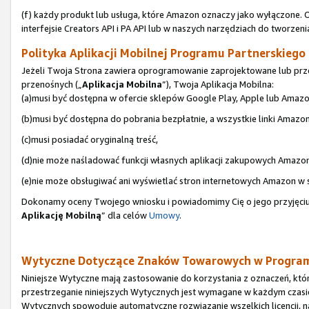
(f) każdy produkt lub usługa, które Amazon oznaczy jako wyłączone. 
interfejsie Creators API i PA API lub w naszych narzędziach do tworzeni
Polityka Aplikacji Mobilnej Programu Partnerskiego (
Jeżeli Twoja Strona zawiera oprogramowanie zaprojektowane lub prze
przenośnych („
Aplikacja Mobilna
”), Twoja Aplikacja Mobilna:
(a)musi być dostępna w ofercie sklepów Google Play, Apple lub Amazo
(b)musi być dostępna do pobrania bezpłatnie, a wszystkie linki Amazo
(c)musi posiadać oryginalną treść,
(d)nie może naśladować funkcji własnych aplikacji zakupowych Amazon
(e)nie może obsługiwać ani wyświetlać stron internetowych Amazon w
Dokonamy oceny Twojego wniosku i powiadomimy Cię o jego przyjęciu 
Aplikację Mobilną
” dla celów
Umowy
.
Wytyczne Dotyczące Znaków Towarowych w Program
Niniejsze Wytyczne mają zastosowanie do korzystania z oznaczeń, któ
przestrzeganie niniejszych Wytycznych jest wymagane w każdym czasi
Wytycznych spowoduje automatyczne rozwiązanie wszelkich licencji, 