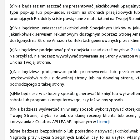
(o)Nie będziesz umieszczać ani prezentować jakichkolwiek Specjaln
typu pop-up lub pop-under, reklam na stronach przejściowych lu
promujących Produkty ściśle powiązane z materiałami na Twojej Stroni
(p)Nie będziesz umieszczać jakichkolwiek Specjalnych Linków w jak
jakimkolwiek serwisem reklamowym dostępnym poprzez Stronę Amazon
dostępnych na Stronie Amazon kontekstach generowanych przez klien
(q)Nie będziesz podejmować prób obejścia zasad określonych w
Zesta
Na przykład, nie możesz wywoływać otwierania się Strony Amazon w prz
Link na Twojej Stronie.
(r)Nie będziesz podejmować prób przechwycenia lub przekiero
użytkowników) ruchu z dowolnej strony lub na dowolną stronę, któ
pochodzącego z takiej strony.
(s)Nie będziesz w sztuczny sposób generować kliknięć lub wyświetleń
robota lub programu komputerowego, czy też w inny sposób.
(t)Nie będziesz wyświetlać ani w inny sposób wykorzystywać którejkol
Twojej Stronie, chyba że link do danej recenzji klienta lub ocen
korzystania z Creators API i PA API opisanych w
Licencji
.
(u)Nie będziesz bezpośrednio lub pośrednio nabywać jakichkolwiek
Nagrodą przy użyciu Specjalnych Linków, czy to na użytek własny