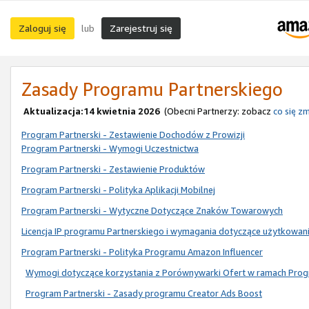
Zaloguj się
Zarejestruj się
lub
Zasady Programu Partnerskiego
Aktualizacja:14 kwietnia 2026
(Obecni Partnerzy: zobacz
co się zm
Program Partnerski - Zestawienie Dochodów z Prowizji
Program Partnerski - Wymogi Uczestnictwa
Program Partnerski - Zestawienie Produktów
Program Partnerski - Polityka Aplikacji Mobilnej
Program Partnerski - Wytyczne Dotyczące Znaków Towarowych
Licencja IP programu Partnerskiego i wymagania dotyczące użytkowan
Program Partnerski - Polityka Programu Amazon Influencer
Wymogi dotyczące korzystania z Porównywarki Ofert w ramach Prog
Program Partnerski - Zasady programu Creator Ads Boost