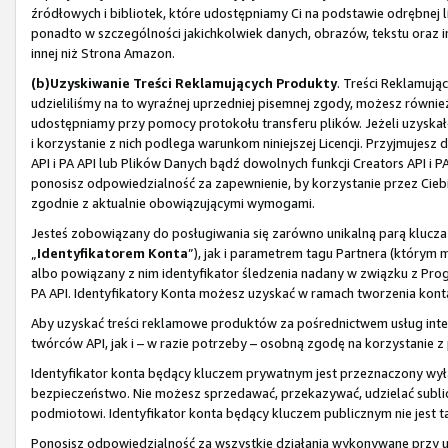
źródłowych i bibliotek, które udostępniamy Ci na podstawie odrębnej li
ponadto w szczególności jakichkolwiek danych, obrazów, tekstu oraz i
innej niż Strona Amazon.
(b)
Uzyskiwanie Treści Reklamujących Produkty
. Treści Reklamują
udzieliliśmy na to wyraźnej uprzedniej pisemnej zgody, możesz również
udostępniamy przy pomocy protokołu transferu plików. Jeżeli uzyskał
i korzystanie z nich podlega warunkom niniejszej Licencji. Przyjmuje
API i PA API lub Plików Danych bądź dowolnych funkcji Creators API i 
ponosisz odpowiedzialność za zapewnienie, by korzystanie przez Ciebi
zgodnie z aktualnie obowiązującymi wymogami.
Jesteś zobowiązany do posługiwania się zarówno unikalną parą klucza
„
Identyfikatorem Konta
”), jak i parametrem tagu Partnera (którym
albo powiązany z nim identyfikator śledzenia nadany w związku z Pro
PA API. Identyfikatory Konta możesz uzyskać w ramach tworzenia konta
Aby uzyskać treści reklamowe produktów za pośrednictwem usług inter
twórców API, jak i – w razie potrzeby – osobną zgodę na korzystanie 
Identyfikator konta będący kluczem prywatnym jest przeznaczony wył
bezpieczeństwo. Nie możesz sprzedawać, przekazywać, udzielać sublice
podmiotowi. Identyfikator konta będący kluczem publicznym nie jest ta
Ponosisz odpowiedzialność za wszystkie działania wykonywane przy uży