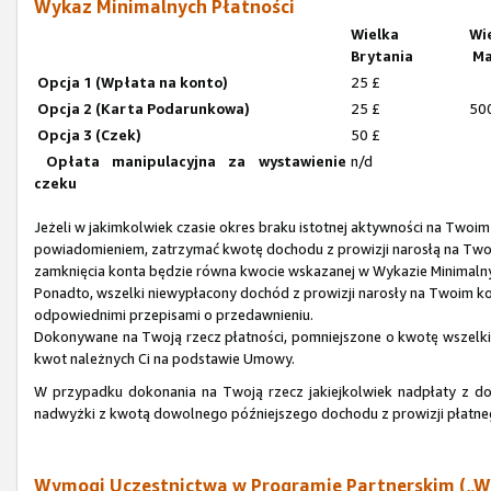
Wykaz Minimalnych Płatności
Wielka
Wi
Brytania
Ma
Opcja 1 (Wpłata na konto)
25 £
Opcja 2 (Karta Podarunkowa)
25 £
50
Opcja 3 (Czek)
50 £
Opłata manipulacyjna za wystawienie
n/d
czeku
Jeżeli w jakimkolwiek czasie okres braku istotnej aktywności na Twoi
powiadomieniem, zatrzymać kwotę dochodu z prowizji narosłą na Tw
zamknięcia konta będzie równa kwocie wskazanej w Wykazie Minimaln
Ponadto, wszelki niewypłacony dochód z prowizji narosły na Twoim 
odpowiednimi przepisami o przedawnieniu.
Dokonywane na Twoją rzecz płatności, pomniejszone o kwotę wszelkich
kwot należnych Ci na podstawie Umowy.
W przypadku dokonania na Twoją rzecz jakiejkolwiek nadpłaty z d
nadwyżki z kwotą dowolnego późniejszego dochodu z prowizji płatn
Wymogi Uczestnictwa w Programie Partnerskim („W