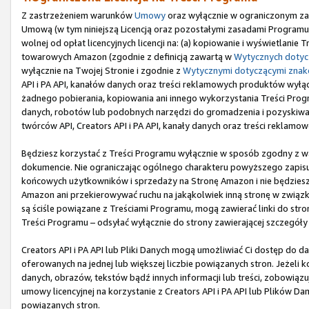
Z zastrzeżeniem warunków
Umowy
oraz wyłącznie w ograniczonym zak
Umową (w tym niniejszą Licencją oraz pozostałymi zasadami Programu),
wolnej od opłat licencyjnych licencji na: (a) kopiowanie i wyświetlani
towarowych Amazon (zgodnie z definicją zawartą w
Wytycznych doty
wyłącznie na Twojej Stronie i zgodnie z
Wytycznymi dotyczącymi zna
API i PA API, kanałów danych oraz treści reklamowych produktów wyłączni
żadnego pobierania, kopiowania ani innego wykorzystania Treści Program
danych, robotów lub podobnych narzędzi do gromadzenia i pozyskiwania
twórców API, Creators API i PA API, kanały danych oraz treści reklamo
Będziesz korzystać z Treści Programu wyłącznie w sposób zgodny z 
dokumencie. Nie ograniczając ogólnego charakteru powyższego zapisu,
końcowych użytkowników i sprzedaży na Stronę Amazon i nie będziesz u
Amazon ani przekierowywać ruchu na jakąkolwiek inną stronę w związku
są ściśle powiązane z Treściami Programu, mogą zawierać linki do st
Treści Programu – odsyłać wyłącznie do strony zawierającej szczegóły
Creators API i PA API lub Pliki Danych mogą umożliwiać Ci dostęp do d
oferowanych na jednej lub większej liczbie powiązanych stron. Jeżeli k
danych, obrazów, tekstów bądź innych informacji lub treści, zobowiąz
umowy licencyjnej na korzystanie z Creators API i PA API lub Plików Da
powiązanych stron.