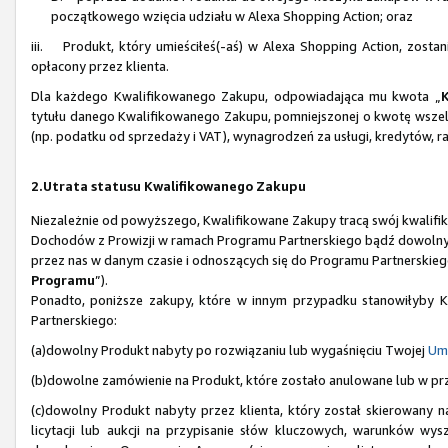
początkowego wzięcia udziału w Alexa Shopping Action; oraz
iii. Produkt, który umieściłeś(-aś) w Alexa Shopping Action, zosta
opłacony przez klienta.
Dla każdego Kwalifikowanego Zakupu, odpowiadająca mu kwota „
tytułu danego Kwalifikowanego Zakupu, pomniejszonej o kwotę wszel
(np. podatku od sprzedaży i VAT), wynagrodzeń za usługi, kredytów, r
2.Utrata statusu Kwalifikowanego Zakupu
Niezależnie od powyższego, Kwalifikowane Zakupy tracą swój kwalifiko
Dochodów z Prowizji w ramach Programu Partnerskiego bądź dowolnych
przez nas w danym czasie i odnoszących się do Programu Partnerskiego
Programu
”).
Ponadto, poniższe zakupy, które w innym przypadku stanowiłyby Kw
Partnerskiego:
(a)dowolny Produkt nabyty po rozwiązaniu lub wygaśnięciu Twojej
Um
(b)dowolne zamówienie na Produkt, które zostało anulowane lub w pr
(c)dowolny Produkt nabyty przez klienta, który został skierowany
licytacji lub aukcji na przypisanie słów kluczowych, warunków wys