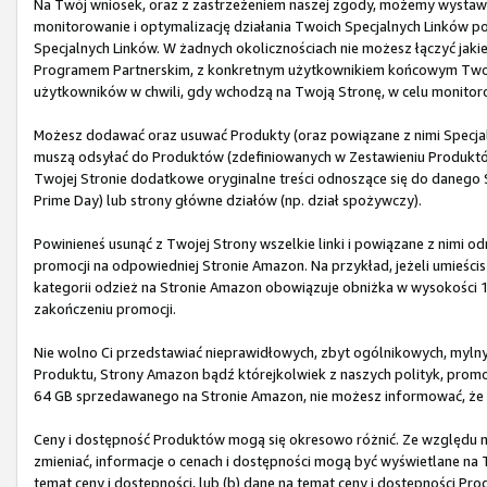
Na Twój wniosek, oraz z zastrzeżeniem naszej zgody, możemy wystawić
monitorowanie i optymalizację działania Twoich Specjalnych Linków 
Specjalnych Linków. W żadnych okolicznościach nie możesz łączyć jaki
Programem Partnerskim, z konkretnym użytkownikiem końcowym Twoj
użytkowników w chwili, gdy wchodzą na Twoją Stronę, w celu monitor
Możesz dodawać oraz usuwać Produkty (oraz powiązane z nimi Specjaln
muszą odsyłać do Produktów (zdefiniowanych w Zestawieniu Produktów)
Twojej Stronie dodatkowe oryginalne treści odnoszące się do danego 
Prime Day) lub strony główne działów (np. dział spożywczy).
Powinieneś usunąć z Twojej Strony wszelkie linki i powiązane z nimi 
promocji na odpowiedniej Stronie Amazon. Na przykład, jeżeli umieścis
kategorii odzież na Stronie Amazon obowiązuje obniżka w wysokości 
zakończeniu promocji.
Nie wolno Ci przedstawiać nieprawidłowych, zbyt ogólnikowych, myln
Produktu, Strony Amazon bądź którejkolwiek z naszych polityk, promocj
64 GB sprzedawanego na Stronie Amazon, nie możesz informować, że z
Ceny i dostępność Produktów mogą się okresowo różnić. Ze względu na 
zmieniać, informacje o cenach i dostępności mogą być wyświetlane na T
temat ceny i dostępności, lub (b) dane na temat ceny i dostępności P