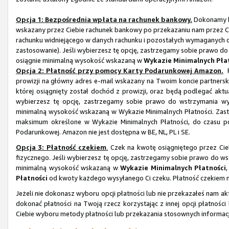
Opcja 1: Bezpośrednia wpłata na rachunek bankowy.
Dokonamy b
wskazany przez Ciebie rachunek bankowy po przekazaniu nam przez 
rachunku widniejącego w danych rachunku i pozostałych wymaganych dan
zastosowanie). Jeśli wybierzesz tę opcję, zastrzegamy sobie prawo do
osiągnie minimalną wysokość wskazaną w
Wykazie Minimalnych Pła
Opcja 2: Płatność przy pomocy Karty Podarunkowej Amazon.
P
prowizji na główny adres e-mail wskazany na Twoim koncie partner
której osiągnięty został dochód z prowizji, oraz będą podlegać ak
wybierzesz tę opcję, zastrzegamy sobie prawo do wstrzymania wy
minimalną wysokość wskazaną w Wykazie Minimalnych Płatności. Zastr
maksimum określone w Wykazie Minimalnych Płatności, do czasu po
Podarunkowej. Amazon nie jest dostępna w BE, NL, PL i SE.
Opcja 3: Płatność czekiem
.
Czek na kwotę osiągniętego przez Cie
fizycznego. Jeśli wybierzesz tę opcję, zastrzegamy sobie prawo do ws
minimalną wysokość wskazaną w
Wykazie Minimalnych Płatności
Płatności
od kwoty każdego wysyłanego Ci czeku. Płatność czekiem nie
Jeżeli nie dokonasz wyboru opcji płatności lub nie przekazałeś nam 
dokonać płatności na Twoją rzecz korzystając z innej opcji płatnoś
Ciebie wyboru metody płatności lub przekazania stosownych informacj