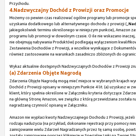
Przychodu.
4.Nadzwyczajny Dochód z Prowizji oraz Promocje
Możemy co pewien czas realizować ogólne programy lub promocje spec
uzyskania dodatkowego lub alternatywnego dochodu z prowizji („
Nad
jakiegokolwiek terminu określonego w niniejszym punkcie), Amazon za
programu lub promocji w dowolnym czasie. O ile nie wskazano inaczej,
nie obejmują nabywania Produktów) podlegają wyłączeniom kwalifikow
Zestawienia Dochodów z Prowizji, a wszelkie wynikające z Dokument
również zastosowanie na warunkach zasadniczo zbliżonych do ogranic
Wykaz aktualnie dostępnych Nadzwyczajnych Dochodów z Prowizji zna
(a) Zdarzenia Objęte Nagrodą
Zdarzenia Objęte Nagrodą mogą mieć miejsce w wybranych krajach w
Dochód z Prowizji opisany w niniejszym Punkcie 4 lit. (a) uzyskasz w zw
klient, który spełnia określone w Załączniku kryteria dotyczące Zdarz
na główną Stronę Amazon, we związku z którą przewidziana została nagr
nagradzaną czynność opisaną w Załączniku.
Amazon nie wypłaci kwoty Nadzwyczajnego Dochodu z Prowizji, jeżeli 
rodzaju nadużycia (na przykład, dokonanie rejestracji przy pomocy 
zainicjowanie wielu Zdarzeń Nagradzanych przez tę samą osobę, powta
zostały zainicjowane poprzez kliknięcie w Specjalne Linki na Twojej 