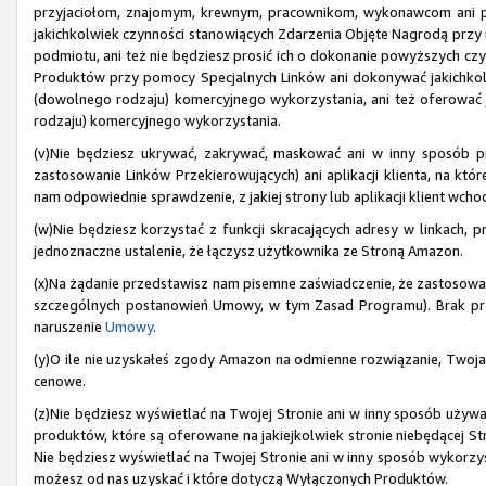
przyjaciołom, znajomym, krewnym, pracownikom, wykonawcom ani 
jakichkolwiek czynności stanowiących Zdarzenia Objęte Nagrodą przy uż
podmiotu, ani też nie będziesz prosić ich o dokonanie powyższych czyn
Produktów przy pomocy Specjalnych Linków ani dokonywać jakichkol
(dowolnego rodzaju) komercyjnego wykorzystania, ani też oferować
rodzaju) komercyjnego wykorzystania.
(v)Nie będziesz ukrywać, zakrywać, maskować ani w inny sposób pr
zastosowanie Linków Przekierowujących) ani aplikacji klienta, na kt
nam odpowiednie sprawdzenie, z jakiej strony lub aplikacji klient wch
(w)Nie będziesz korzystać z funkcji skracających adresy w linkach, p
jednoznaczne ustalenie, że łączysz użytkownika ze Stroną Amazon.
(x)Na żądanie przedstawisz nam pisemne zaświadczenie, że zastosow
szczególnych postanowień Umowy, w tym Zasad Programu). Brak pr
naruszenie
Umowy
.
(y)O ile nie uzyskałeś zgody Amazon na odmienne rozwiązanie, Twoja
cenowe.
(z)Nie będziesz wyświetlać na Twojej Stronie ani w inny sposób używ
produktów, które są oferowane na jakiejkolwiek stronie niebędącej 
Nie będziesz wyświetlać na Twojej Stronie ani w inny sposób wykorzyst
możesz od nas uzyskać i które dotyczą Wyłączonych Produktów.