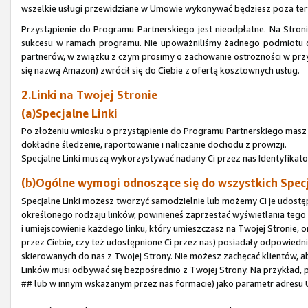
wszelkie usługi przewidziane w Umowie wykonywać będziesz poza te
Przystąpienie do Programu Partnerskiego jest nieodpłatne. Na Stron
sukcesu w ramach programu. Nie upoważniliśmy żadnego podmiotu do
partnerów, w związku z czym prosimy o zachowanie ostrożności w przy
się nazwą Amazon) zwrócił się do Ciebie z ofertą kosztownych usług.
2.Linki na Twojej Stronie
(a)Specjalne Linki
Po złożeniu wniosku o przystąpienie do Programu Partnerskiego masz p
dokładne śledzenie, raportowanie i naliczanie dochodu z prowizji.
Specjalne Linki muszą wykorzystywać nadany Ci przez nas Identyfikato
(b)Ogólne wymogi odnoszące się do wszystkich Spec
Specjalne Linki możesz tworzyć samodzielnie lub możemy Ci je udostępn
określonego rodzaju linków, powinieneś zaprzestać wyświetlania tego 
i umiejscowienie każdego linku, który umieszczasz na Twojej Stronie, o
przez Ciebie, czy też udostępnione Ci przez nas) posiadały odpowied
skierowanych do nas z Twojej Strony. Nie możesz zachęcać klientów, a
Linków musi odbywać się bezpośrednio z Twojej Strony. Na przykład, p
## lub w innym wskazanym przez nas formacie) jako parametr adresu 