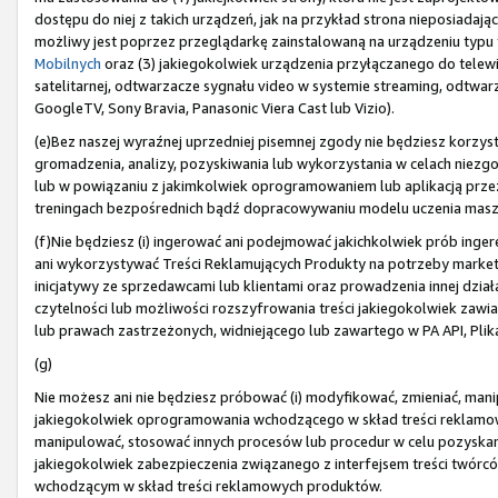
dostępu do niej z takich urządzeń, jak na przykład strona nieposiada
możliwy jest poprzez przeglądarkę zainstalowaną na urządzeniu typu t
Mobilnych
oraz (3) jakiegokolwiek urządzenia przyłączanego do telewiz
satelitarnej, odtwarzacze sygnału video w systemie streaming, odtwarza
GoogleTV, Sony Bravia, Panasonic Viera Cast lub Vizio).
(e)Bez naszej wyraźnej uprzedniej pisemnej zgody nie będziesz korzyst
gromadzenia, analizy, pozyskiwania lub wykorzystania w celach niez
lub w powiązaniu z jakimkolwiek oprogramowaniem lub aplikacją prze
treningach bezpośrednich bądź dopracowywaniu modelu uczenia mas
(f)Nie będziesz (i) ingerować ani podejmować jakichkolwiek prób ingere
ani wykorzystywać Treści Reklamujących Produkty na potrzeby market
inicjatywy ze sprzedawcami lub klientami oraz prowadzenia innej działal
czytelności lub możliwości rozszyfrowania treści jakiegokolwiek zawi
lub prawach zastrzeżonych, widniejącego lub zawartego w PA API, Plik
(g)
Nie możesz ani nie będziesz próbować (i) modyfikować, zmieniać, mani
jakiegokolwiek oprogramowania wchodzącego w skład treści reklamowyc
manipulować, stosować innych procesów lub procedur w celu pozyska
jakiegokolwiek zabezpieczenia związanego z interfejsem treści twórc
wchodzącym w skład treści reklamowych produktów.