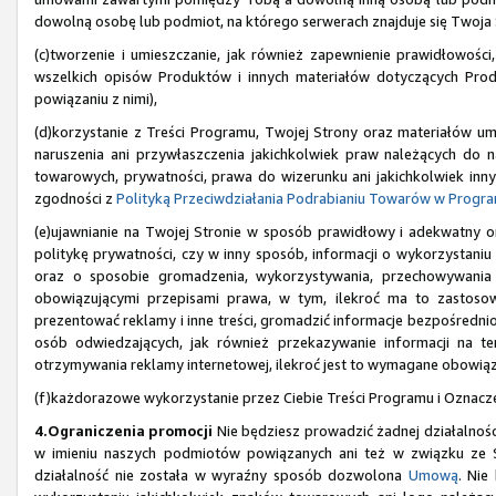
dowolną osobę lub podmiot, na którego serwerach znajduje się Twoja 
(c)tworzenie i umieszczanie, jak również zapewnienie prawidłowośc
wszelkich opisów Produktów i innych materiałów dotyczących Produ
powiązaniu z nimi),
(d)korzystanie z Treści Programu, Twojej Strony oraz materiałów 
naruszenia ani przywłaszczenia jakichkolwiek praw należących do 
towarowych, prywatności, prawa do wizerunku ani jakichkolwiek inny
zgodności z
Polityką Przeciwdziałania Podrabianiu Towarów w Progr
(e)ujawnianie na Twojej Stronie w sposób prawidłowy i adekwatny 
politykę prywatności, czy w inny sposób, informacji o wykorzystaniu p
oraz o sposobie gromadzenia, wykorzystywania, przechowywania
obowiązującymi przepisami prawa, w tym, ilekroć ma to zastosow
prezentować reklamy i inne treści, gromadzić informacje bezpośredni
osób odwiedzających, jak również przekazywanie informacji na 
otrzymywania reklamy internetowej, ilekroć jest to wymagane obowią
(f)każdorazowe wykorzystanie przez Ciebie Treści Programu i Oznacz
4.Ograniczenia promocji
Nie będziesz prowadzić żadnej działalnośc
w imieniu naszych podmiotów powiązanych ani też w związku ze S
działalność nie została w wyraźny sposób dozwolona
Umową
. Nie