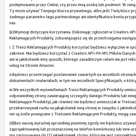
podejmowane przez Ciebie, czy przez inną osobę lub podmiot. W związku
Ty może używać Twojego klucza prywatnego, albo jeśli Twój klucz pry
żadnego parametru tagu partnerskiego ani identyfikatora konta przypi
nas.
(c
)Wymogi dotyczące korzystania. Dokonując zgłoszeń w Creators API i 
Reklamujących Produkty, zobowiązujesz się do przestrzegania nastę
i. Z Treści Reklamujących Produkty korzystać będziesz wyłącznie w spo
zakresie. Nie będziesz korzystać z Creators API i PA API, Plików Danyc
ani w jakikolwiek inny sposób, którego zasadniczym celem nie jest 
usług na Stronie Amazon.
ii.Będziesz przestrzegać postanowień zawartych na wszelkich stronac
dokumentach i materiałach, w tym we wszelkich Specyfikacjach, o który
iii.We wszystkich wyświetleniach Treści Reklamujących Produkty umies
odpowiedniej strony zawierającej szczegóły danego Produktu lub innej
Reklamujące Produkty), jak również nie będziesz umieszczał w Treściac
przekierowywał ruchu na jakąkolwiek inną stronę w związku z jakimikol
nie są ściśle powiązane z Treściami Reklamującymi Produkty, mogą zawi
(d)Bez naszej wyraźnej uprzedniej pisemnej zgody nie będziesz używać T
zaprojektowanej lub przeznaczonej na telefon komórkowy lub inne urz
ma zastosowania do (1) jakiejkolwiek strony, która nie jest zaprojekt