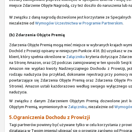
miejsce Zdarzenie Objęte Nagrodą, czy też doszło do naruszenia lub n
W związku z daną nagrodą dozwolone jest korzystanie ze Specjalnych
niezależnie od
Wymogów Uczestnictwa w Programie Partnerskim
.
(b) Zdarzenia Objęte Premią
Zdarzenia Objęte Premią mogą mieć miejsce w wybranych krajach wym
Dochód z Prowizji opisany w niniejszym Punkcie 4 lit. (b) uzyskasz w zw
klient, który spełnia określone w
Załączniku
kryteria dotyczące Zdarzen
na Stronę Amazon, oraz (2) podczas zainicjowanej w ten sposób Sesji 
Amazon nie wypłaci kwoty Nadzwyczajnego Dochodu z Prowizji, jeże
rodzaju nadużycia (na przykład, dokonanie rejestracji przy pomoc
powtarzające się Zdarzenia Objęte Premią oraz Zdarzenia Objęte Prem
Stronie). Amazon ustali każdorazowo według swojego wyłącznego uzna
nadużycia.
W związku z danym Zdarzeniem Objętym Premią dozwolone jest ko
Objętym Premią, wymienionych w
Załączniku
, niezależnie od
Wymogów 
5.Ograniczenia Dochodu z Prowizji
Tagi partnerów powinny być używane tylko w celu korzystania z prowizj
działająca w Twoim imieniu) ubiegać się o prowizje zarówno od Progra