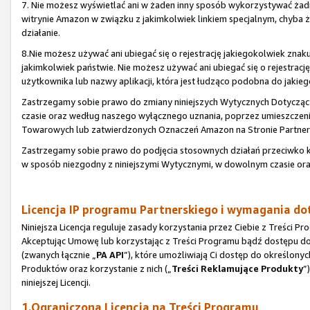
7. Nie możesz wyświetlać ani w żaden inny sposób wykorzystywać ża
witrynie Amazon w związku z jakimkolwiek linkiem specjalnym, chyba
działanie.
8.Nie możesz używać ani ubiegać się o rejestrację jakiegokolwiek zn
jakimkolwiek państwie. Nie możesz używać ani ubiegać się o rejestr
użytkownika lub nazwy aplikacji, która jest łudząco podobna do jaki
Zastrzegamy sobie prawo do zmiany niniejszych Wytycznych Dotyc
czasie oraz według naszego wyłącznego uznania, poprzez umieszczen
Towarowych lub zatwierdzonych Oznaczeń Amazon na Stronie Partners
Zastrzegamy sobie prawo do podjęcia stosownych działań przeciwk
w sposób niezgodny z niniejszymi Wytycznymi, w dowolnym czasie or
Licencja IP programu Partnerskiego i wymagania d
Niniejsza Licencja reguluje zasady korzystania przez Ciebie z Treści
Akceptując Umowę lub korzystając z Treści Programu bądź dostępu do n
(zwanych łącznie „
PA API
”), które umożliwiają Ci dostęp do określonyc
Produktów oraz korzystanie z nich („
Treści Reklamujące Produkty
”
niniejszej Licencji.
1.Ograniczona Licencja na Treści Programu