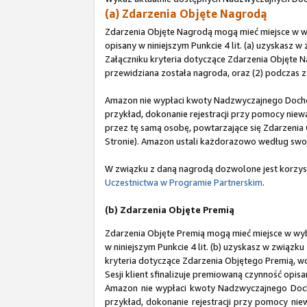
(a) Zdarzenia Objęte Nagrodą
Zdarzenia Objęte Nagrodą mogą mieć miejsce w 
opisany w niniejszym Punkcie 4 lit. (a) uzyskasz w
Załączniku kryteria dotyczące Zdarzenia Objęte N
przewidziana została nagroda, oraz (2) podczas za
Amazon nie wypłaci kwoty Nadzwyczajnego Dochodu 
przykład, dokonanie rejestracji przy pomocy ni
przez tę samą osobę, powtarzające się Zdarzenia 
Stronie). Amazon ustali każdorazowo według swoj
W związku z daną nagrodą dozwolone jest korzys
Uczestnictwa w Programie Partnerskim
.
(b) Zdarzenia Objęte Premią
Zdarzenia Objęte Premią mogą mieć miejsce w wy
w niniejszym Punkcie 4 lit. (b) uzyskasz w związku 
kryteria dotyczące Zdarzenia Objętego Premią, wc
Sesji klient sfinalizuje premiowaną czynność opis
Amazon nie wypłaci kwoty Nadzwyczajnego Dochod
przykład, dokonanie rejestracji przy pomocy n