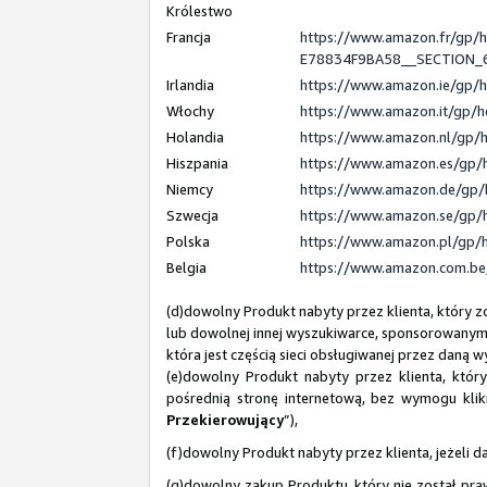
Królestwo
Francja
https://www.amazon.fr/gp
E78834F9BA58__SECTION
Irlandia
https://www.amazon.ie/gp/
Włochy
https://www.amazon.it/gp/
Holandia
https://www.amazon.nl/gp/
Hiszpania
https://www.amazon.es/gp/
Niemcy
https://www.amazon.de/gp/
Szwecja
https://www.amazon.se/gp/
Polska
https://www.amazon.pl/gp/
Belgia
https://www.amazon.com.b
(d)dowolny Produkt nabyty przez klienta, który 
lub dowolnej innej wyszukiwarce, sponsorowanym
która jest częścią sieci obsługiwanej przez daną w
(e)dowolny Produkt nabyty przez klienta, któ
pośrednią stronę internetową, bez wymogu klikni
Przekierowujący
”),
(f)dowolny Produkt nabyty przez klienta, jeżeli 
(g)dowolny zakup Produktu, który nie został p