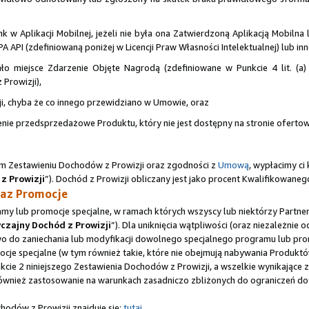
w Aplikacji Mobilnej, jeżeli nie była ona Zatwierdzoną Aplikacją Mobilna l
PA API (zdefiniowaną poniżej w Licencji Praw Własności Intelektualnej) lub in
o miejsce Zdarzenie Objęte Nagrodą (zdefiniowane w Punkcie 4 lit. (a)
rowizji),
ji, chyba że co innego przewidziano w Umowie, oraz
ie przedsprzedażowe Produktu, który nie jest dostępny na stronie ofertow
ym Zestawieniu Dochodów z Prowizji oraz zgodności z
Umową
, wypłacimy c
z Prowizji
”). Dochód z Prowizji obliczany jest jako procent Kwalifikowane
raz Promocje
my lub promocje specjalne, w ramach których wszyscy lub niektórzy Partn
zajny Dochód z Prowizji
”). Dla uniknięcia wątpliwości (oraz niezależnie
wo do zaniechania lub modyfikacji dowolnego specjalnego programu lub pro
mocje specjalne (w tym również takie, które nie obejmują nabywania Produk
kcie 2 niniejszego Zestawienia Dochodów z Prowizji, a wszelkie wynikając
wnież zastosowanie na warunkach zasadniczo zbliżonych do ograniczeń do
odów z Prowizji znajduje się:
tutaj