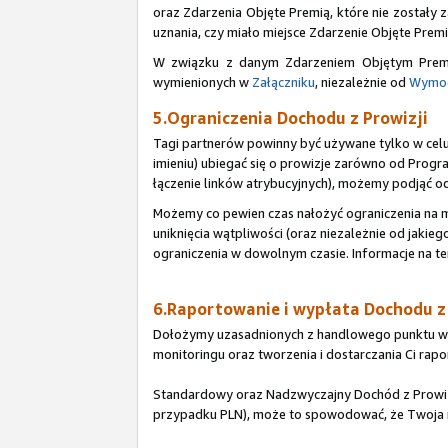
oraz Zdarzenia Objęte Premią, które nie zostały 
uznania, czy miało miejsce Zdarzenie Objęte Premi
W związku z danym Zdarzeniem Objętym Premią
wymienionych w
Załączniku
, niezależnie od
Wymog
5.Ograniczenia Dochodu z Prowizji
Tagi partnerów powinny być używane tylko w celu k
imieniu) ubiegać się o prowizje zarówno od Progr
łączenie linków atrybucyjnych), możemy podjąć o
Możemy co pewien czas nałożyć ograniczenia na 
uniknięcia wątpliwości (oraz niezależnie od jak
ograniczenia w dowolnym czasie. Informacje na te
6.Raportowanie i wypłata Dochodu z
Dołożymy uzasadnionych z handlowego punktu wid
monitoringu oraz tworzenia i dostarczania Ci r
Standardowy oraz Nadzwyczajny Dochód z Prowizji 
przypadku PLN), może to spowodować, że Twoja rz