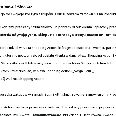
j funkcji 1-Click, lub
go do swojego koszyka zakupów, a sfinalizowanie zamówienia na Produkt 
 wysłany, przesłany strumieniowo lub pobrany przez klienta i opłacony prz
artnerów używających ID sklepu na potrzeby Strony Amazon UK i umie
 bierze udział w Alexa Shopping Action, która jest oznaczona Twoim ID partne
on, która rozpoczyna się od udziału klienta w danej Alexa Shopping Action i
Stronę Alexa skill lub w inny sposób opuszcza Alexa Shopping Action; lub
tóry umieściłeś(-aś) w Alexa Shopping Action („
Sesja Skill
”),
(-aś) w Alexa Shopping Action:
zyka zakupów w ramach Sesji Skill i sfinalizowanie zamówienia na Pro
ing Action, zostanie przesłany klientowi lub uzyskany przez niego poprzez st
iadająca mu kwota „
Kwalifikowanego Przychodu
” jest równa kwocie,