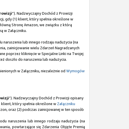
owizji
”). Nadzwyczajny Dochód z Prowizji
cji, gdy (1) klient, który spełnia określone w
 główną Stronę Amazon, we związku z którą
ną w Załączniku.
u naruszenia lub innego rodzaju nadużycia (na
ia, zainicjowanie wielu Zdarzeń Nagradzanych
ne poprzez kliknięcie w Specjalne Linki na Twojej
eż doszło do naruszenia lub nadużycia.
enionych w Załączniku, niezależnie od
Wymogów
wizji
”). Nadzwyczajny Dochód z Prowizji opisany
) klient, który spełnia określone w
Załączniku
zon, oraz (2) podczas zainicjowanej w ten sposób
odu naruszenia lub innego rodzaju nadużycia (na
ania, powtarzające się Zdarzenia Objęte Premią