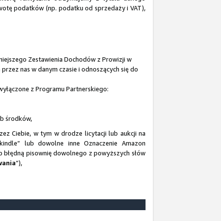
wotę podatków (np. podatku od sprzedaży i VAT),
iniejszego Zestawienia Dochodów z Prowizji w
przez nas w danym czasie i odnoszących się do
 wyłączone z Programu Partnerskiego:
ub środków,
 Ciebie, w tym w drodze licytacji lub aukcji na
„kindle” lub dowolne inne Oznaczenie Amazon
lub błędną pisownię dowolnego z powyższych słów
wania
”),