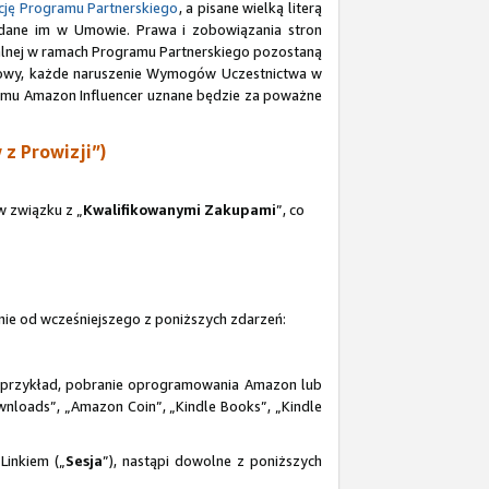
ję Programu Partnerskiego
, a pisane wielką literą
adane im w Umowie. Prawa i zobowiązania stron
ualnej w ramach Programu Partnerskiego pozostaną
 Umowy, każde naruszenie Wymogów Uczestnictwa w
gramu Amazon Influencer uznane będzie za poważne
z Prowizji”)
 związku z „
Kwalifikowanymi Zakupami
”, co
zenie od wcześniejszego z poniższych zdarzeń:
a przykład, pobranie oprogramowania Amazon lub
loads”, „Amazon Coin”, „Kindle Books”, „Kindle
Linkiem („
Sesja
”), nastąpi dowolne z poniższych