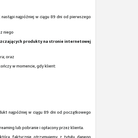
nastąpi najpóźniej w ciągu 89 dni od pierwszego
ez niego
szczających produkty na stronie internetowej
ra; oraz
 kończy w momencie, gdy klient:
dukt najpóźniej w ciągu 89 dni od początkowego
reaming lub pobranie i opłacony przez klienta.
 którą faktycznie otrzymujemy z tytułu danego