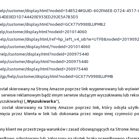
/help/customer/display.html?nodeId=548524#GUID-602FA6E8-D724-4317-
_64DE0ED1D744420E933ED292E5A7B3D3
help/customer/display.html?nodeId=GCX77V9988LUPMB2
help/customer/display.html?nodeId=201014060
help/customer/display.html/ref=hp_left_v4_sib?ie=UTF8&nodeId=201909
help/customer/display.html/?nodeId=201014060
help/customer/display.html?nodeId=200975440
help/customer/display.html?nodeId=200975440
help/customer/display.html?nodeId=200975440
e/gp/help/customer/display.html?nodeId=GCX77V9988LUPMB
został skierowany na Stronę Amazon poprzez link wygenerowany lub wyświe
 serwisie reklamowym bądź innym serwisie służącym wyszukiwaniu lub reko
yszukiwarkę) („
Wyszukiwarka
”),
ry został skierowany na Stronę Amazon poprzez link, który odsyła uż
ęcia przez klienta w link lub dokonania przez niego innej czynności pot
dany klient nie przestrzega warunków i zasad obowiązujących na Stronie Ama
rawidłowo odnotowany lub zgłoszony na skutek braku prawidłowego sforma