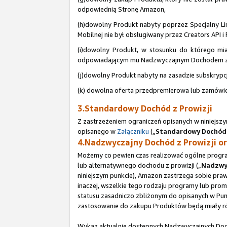
odpowiednią Stronę Amazon,
(h)dowolny Produkt nabyty poprzez Specjalny Link 
Mobilnej nie był obsługiwany przez Creators API i 
(i)dowolny Produkt, w stosunku do którego miał
odpowiadającym mu Nadzwyczajnym Dochodem z P
(j)dowolny Produkt nabyty na zasadzie subskrypc
(k) dowolna oferta przedpremierowa lub zamówien
3.Standardowy Dochód z Prowizji
Z zastrzeżeniem ograniczeń opisanych w niniejsz
opisanego w
Załączniku
(„
Standardowy Dochód 
4.Nadzwyczajny Dochód z Prowizji o
Możemy co pewien czas realizować ogólne progra
lub alternatywnego dochodu z prowizji („
Nadzwyc
niniejszym punkcie), Amazon zastrzega sobie pra
inaczej, wszelkie tego rodzaju programy lub pro
statusu zasadniczo zbliżonym do opisanych w Pun
zastosowanie do zakupu Produktów będą miały ró
Wykaz aktualnie dostępnych Nadzwyczajnych Doch