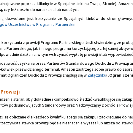
zainicjowane poprzez kliknięcie w Specjalne Linki na Twojej Stronie). Am
ą, czy też doszło do naruszenia lub nadużycia.
 dozwolone jest korzystanie ze Specjalnych Linków do stron główny
ów Uczestnictwa w Programie Partnerskim
.
orzystania z prowizji Programu Partnerskiego. Jeśli stwierdzimy, że próbuj
amu Partnerskiego, jak i innego programu korzystającego z tej samej aktyw
dpowiednie działania, w tym wstrzymać wypłatę prowizji i/lub wypowiedzieć
możliwość uzyskania przez Partnerów Standardowego Dochodu z Prowizji lu
iegokolwiek przewidzianego terminu), Amazon zastrzega sobie prawo do zapr
mat Ograniczeń Dochodu z Prowizji znajdują się w
Załączniku
(„
Ograniczeni
 Prowizji
zenia starań, aby dokładnie i kompleksowo śledzić kwalifikujące się zak
aportów podsumowujących Standardowy oraz Nadzwyczajny Dochód z Prowizji
są obliczane dla każdego kwalifikującego się zakupu i zaokrąglane do najb
eczywista stawka prowizji będzie nieznacznie wyższa lub niższa od stawki 