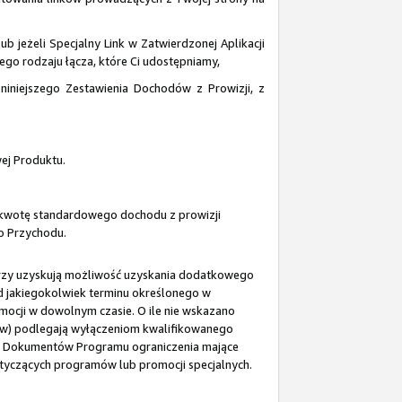
ub jeżeli Specjalny Link w Zatwierdzonej Aplikacji
nego rodzaju łącza, które Ci udostępniamy,
 niniejszego Zestawienia Dochodów z Prowizji, z
ej Produktu.
i kwotę standardowego dochodu z prowizji
go Przychodu.
erzy uzyskują możliwość uzyskania dodatkowego
 od jakiegokolwiek terminu określonego w
mocji w dowolnym czasie. O ile nie wskazano
tów) podlegają wyłączeniom kwalifikowanego
e z Dokumentów Programu ograniczenia mające
tyczących programów lub promocji specjalnych.