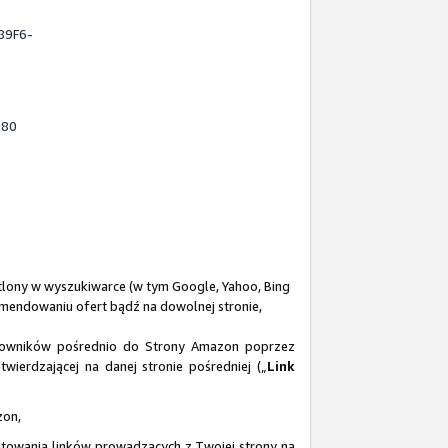
89F6-
280
tlony w wyszukiwarce (w tym Google, Yahoo, Bing
mendowaniu ofert bądź na dowolnej stronie,
ytkowników pośrednio do Strony Amazon poprzez
wierdzającej na danej stronie pośredniej („
Link
zon,
towania linków prowadzących z Twojej strony na