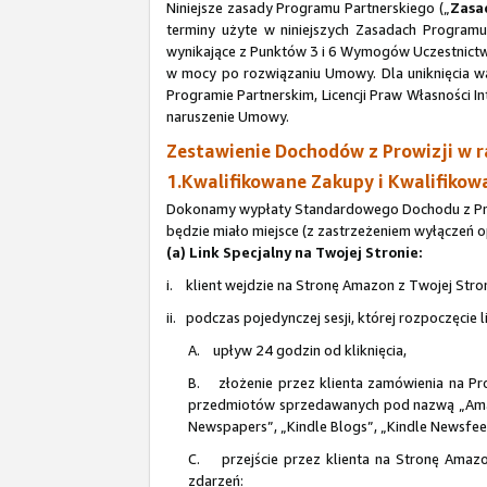
Niniejsze zasady Programu Partnerskiego („
Zasa
terminy użyte w niniejszych Zasadach Program
wynikające z Punktów 3 i 6 Wymogów Uczestnictwa
w mocy po rozwiązaniu Umowy. Dla uniknięcia wą
Programie Partnerskim, Licencji Praw Własności 
naruszenie Umowy.
Zestawienie Dochodów z Prowizji w 
1.Kwalifikowane Zakupy i Kwalifikow
Dokonamy wypłaty Standardowego Dochodu z Prowi
będzie miało miejsce (z zastrzeżeniem wyłączeń o
(a) Link Specjalny na Twojej Stronie:
i. klient wejdzie na Stronę Amazon z Twojej Stron
ii. podczas pojedynczej sesji, której rozpoczęcie
A. upływ 24 godzin od kliknięcia,
B. złożenie przez klienta zamówienia na Pr
przedmiotów sprzedawanych pod nazwą „Amazo
Newspapers”, „Kindle Blogs”, „Kindle Newsfeed
C. przejście przez klienta na Stronę Amazon
zdarzeń: