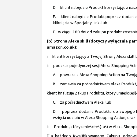
D. klient nabędzie Produkt korzystając z nasze
E. klient nabędzie Produkt poprzez dodanie 
kliknięcia w Specjalny Link, lub
F. w ciągu 180 dni od zakupu produkt zostanie
(b) Strona Alexa skill (dotyczy wyłącznie p
amazon.co.uk):
i. klient korzystający z Twojej Strony Alexa skill
ii. podczas pojedynczej sesji Alexa Shopping Acti
A. powraca z Alexa Shopping Action na Twoją 
B. zamawia za pośrednictwem Alexa Produkt, k
klient finalizuje Zakup Produktu, który umieściłeś
C. za pośrednictwem Alexa; lub
D. poprzez dodanie Produktu do swojego kos
wzięcia udziału w Alexa Shopping Action; oraz
iii. Produkt, który umieściłeś(-aś) w Alexa Shopp
Dla każdego Kwalifikowanego Zakupu, odpow