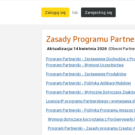
Zaloguj się
Zarejestruj się
lub
Zasady Programu Partne
Aktualizacja:14 kwietnia 2026
(Obecni Partne
Program Partnerski - Zestawienie Dochodów z Pro
Program Partnerski - Wymogi Uczestnictwa
Program Partnerski - Zestawienie Produktów
Program Partnerski - Polityka Aplikacji Mobilnej
Program Partnerski - Wytyczne Dotyczące Znak
Licencja IP programu Partnerskiego i wymagania 
Program Partnerski - Polityka Programu Amazon I
Wymogi dotyczące korzystania z Porównywarki 
Program Partnerski - Zasady programu Creator 