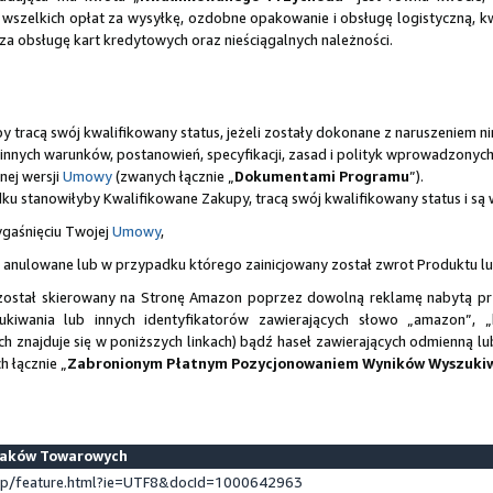
wszelkich opłat za wysyłkę, ozdobne opakowanie i obsługę logistyczną, k
za obsługę kart kredytowych oraz nieściągalnych należności.
 tracą swój kwalifikowany status, jeżeli zostały dokonane z naruszeniem n
nych warunków, postanowień, specyfikacji, zasad i polityk wprowadzonych 
nej wersji
Umowy
(zwanych łącznie „
Dokumentami Programu
”).
ku stanowiłyby Kwalifikowane Zakupy, tracą swój kwalifikowany status i są
ygaśnięciu Twojej
Umowy
,
 anulowane lub w przypadku którego zainicjowany został zwrot Produktu l
 został skierowany na Stronę Amazon poprzez dowolną reklamę nabytą przez
ukiwania lub innych identyfikatorów zawierających słowo „amazon”, 
ch znajduje się w poniższych linkach) bądź haseł zawierających odmienną 
 łącznie „
Zabronionym Płatnym Pozycjonowaniem Wyników Wyszuki
naków Towarowych
/gp/feature.html?ie=UTF8&docId=1000642963