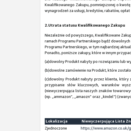
Kwalifikowanego Zakupu, pomniejszonej o kwotę 
wynagrodzeń za usługi, kredytów, rabatów, opłat 
2.Utrata statusu Kwalifikowanego Zakupu
Niezależnie od powyższego, Kwalifikowane Zakupy
ramach Programu Partnerskiego bądź dowolnych in
Programu Partnerskiego, w tym najbardziej aktual
Ponadto, poniższe zakupy, które w innym przypad
(a)dowolny Produkt nabyty po rozwiązaniu lub w
(b)dowolne zamówienie na Produkt, które zostało
(c)dowolny Produkt nabyty przez klienta, który
przypisanie słów kluczowych, warunków wysz
(niewyczerpująca lista naszych znaków towarowy
(np. „ammazon”, „amaozn” oraz „kindel”) (zwanych
Lokalizacja
Niewyczerpująca Lista Z
Zjednoczone
https://www.amazon.co.uk