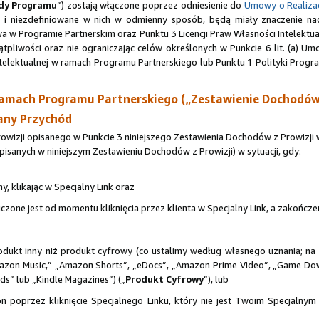
dy Programu
”) zostają włączone poprzez odniesienie do
Umowy o Realizac
u i niezdefiniowane w nich w odmienny sposób, będą miały znaczenie n
 w Programie Partnerskim oraz Punktu 3 Licencji Praw Własności Intelekt
tpliwości oraz nie ograniczając celów określonych w Punkcie 6 lit. (a)
Intelektualnej w ramach Programu Partnerskiego lub Punktu 1 Polityki Pro
ramach Programu Partnerskiego („Zestawienie Dochodów 
any Przychód
zji opisanego w Punkcie 3 niniejszego Zestawienia Dochodów z Prowizji w
pisanych w niniejszym Zestawieniu Dochodów z Prowizji) w sytuacji, gdy:
y, klikając w Specjalny Link oraz
 liczone jest od momentu kliknięcia przez klienta w Specjalny Link, a zakońc
odukt inny niż produkt cyfrowy (co ustalimy według własnego uznania; n
n Music,” „Amazon Shorts”, „eDocs”, „Amazon Prime Video”, „Game Down
s” lub „Kindle Magazines”) („
Produkt Cyfrowy
”), lub
 poprzez kliknięcie Specjalnego Linku, który nie jest Twoim Specjalnym 