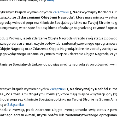
wybranych krajach wymienionych w
Załączniku
(„
Nadzwyczajny Dochód z Pr
 związku ze „
Zdarzeniami Objętymi Nagrodą
”, które mają miejsce w sytua
agrodą, wchodzi poprzez kliknięcie Specjalnego Linku na Twojej Stronie na
inicjowanej w ten sposób Sesji klient sfinalizuje nagradzaną czynność opisa
z Prowizji, jeżeli Zdarzenie Objęte Nagrodą utraciło swój status z powod
eważnego adresu e-mail, użycie botów lub zautomatyzowanego oprogramowan
Objęte Nagrodą oraz Zdarzenia Objęte Nagrodą, które nie zostały zainicjowa
ego wyłącznego uznania, czy miało miejsce Zdarzenie Objęte Nagrodą, czy t
tanie ze Specjalnych Linków do powiązanych z nagrodą stron głównych wymi
branych krajach wymienionych w
Załączniku
(„
Nadzwyczajny Dochód z Pro
ze „
Zdarzeniami Objętymi Premią
”, które mają miejsce w sytuacji, gdy (1
hodzi poprzez kliknięcie Specjalnego Linku na Twojej Stronie na Stronę Ama
aną w
Załączniku
.
u z Prowizji, jeżeli Zdarzenie Objęte Premią utraciło swój status z pow
ieważnego adresu e-mail, użycie botów lub zautomatyzowanego oprogramow