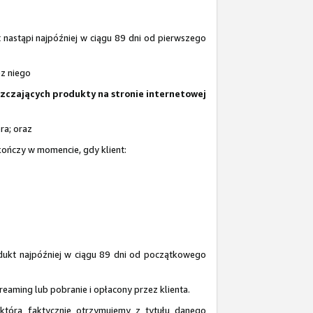
nastąpi najpóźniej w ciągu 89 dni od pierwszego
ez niego
szczających produkty na stronie internetowej
ra; oraz
 kończy w momencie, gdy klient:
dukt najpóźniej w ciągu 89 dni od początkowego
reaming lub pobranie i opłacony przez klienta.
 którą faktycznie otrzymujemy z tytułu danego