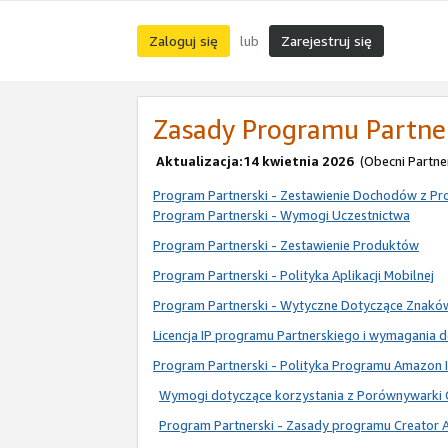
Zaloguj się
Zarejestruj się
lub
Zasady Programu Partne
Aktualizacja:14 kwietnia 2026
(Obecni Partne
Program Partnerski - Zestawienie Dochodów z Pro
Program Partnerski - Wymogi Uczestnictwa
Program Partnerski - Zestawienie Produktów
Program Partnerski - Polityka Aplikacji Mobilnej
Program Partnerski - Wytyczne Dotyczące Znak
Licencja IP programu Partnerskiego i wymagania 
Program Partnerski - Polityka Programu Amazon I
Wymogi dotyczące korzystania z Porównywarki 
Program Partnerski - Zasady programu Creator 