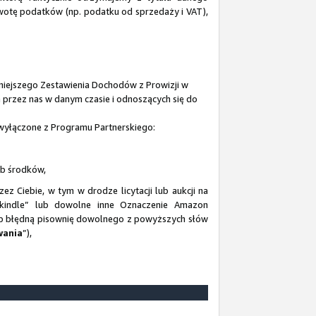
wotę podatków (np. podatku od sprzedaży i VAT),
iniejszego Zestawienia Dochodów z Prowizji w
przez nas w danym czasie i odnoszących się do
 wyłączone z Programu Partnerskiego:
ub środków,
 Ciebie, w tym w drodze licytacji lub aukcji na
„kindle” lub dowolne inne Oznaczenie Amazon
lub błędną pisownię dowolnego z powyższych słów
wania
”),