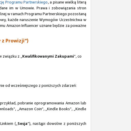
ję Programu Partnerskiego
, a pisane wielką literą
adane im w Umowie. Prawa i zobowiązania stron
ualnej w ramach Programu Partnerskiego pozostaną
 Umowy, każde naruszenie Wymogów Uczestnictwa w
gramu Amazon Influencer uznane będzie za poważne
z Prowizji”)
 związku z „
Kwalifikowanymi Zakupami
”, co
zenie od wcześniejszego z poniższych zdarzeń:
a przykład, pobranie oprogramowania Amazon lub
loads”, „Amazon Coin”, „Kindle Books”, „Kindle
Linkiem („
Sesja
”), nastąpi dowolne z poniższych