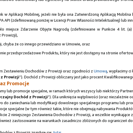
w Aplikacji Mobilnej, jeżeli nie była ona Zatwierdzoną Aplikacją Mobilna l
PA API (zdefiniowaną poniżej w Licencji Praw Własności Intelektualnej) lub in
o miejsce Zdarzenie Objęte Nagrodą (zdefiniowane w Punkcie 4 lit. (a)
rowizji),
ji, chyba że co innego przewidziano w Umowie, oraz
ie przedsprzedażowe Produktu, który nie jest dostępny na stronie ofertow
ym Zestawieniu Dochodów z Prowizji oraz zgodności z
Umową
, wypłacimy c
z Prowizji
”). Dochód z Prowizji obliczany jest jako procent Kwalifikowane
raz Promocje
my lub promocje specjalne, w ramach których wszyscy lub niektórzy Partn
zajny Dochód z Prowizji
”). Dla uniknięcia wątpliwości (oraz niezależnie
wo do zaniechania lub modyfikacji dowolnego specjalnego programu lub pro
mocje specjalne (w tym również takie, które nie obejmują nabywania Produk
kcie 2 niniejszego Zestawienia Dochodów z Prowizji, a wszelkie wynikając
wnież zastosowanie na warunkach zasadniczo zbliżonych do ograniczeń do
odów z Prowizji znajduje się:
tutaj