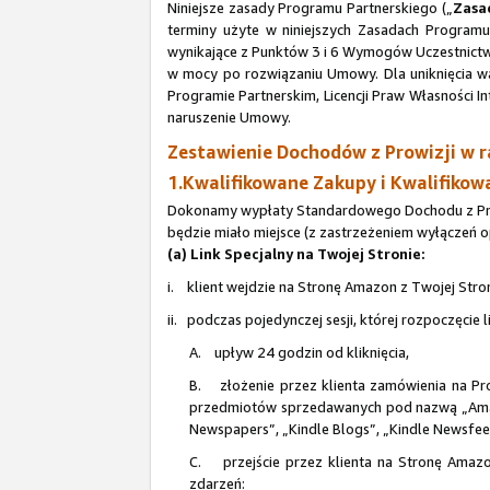
Niniejsze zasady Programu Partnerskiego („
Zasa
terminy użyte w niniejszych Zasadach Program
wynikające z Punktów 3 i 6 Wymogów Uczestnictwa
w mocy po rozwiązaniu Umowy. Dla uniknięcia wą
Programie Partnerskim, Licencji Praw Własności 
naruszenie Umowy.
Zestawienie Dochodów z Prowizji w 
1.Kwalifikowane Zakupy i Kwalifikow
Dokonamy wypłaty Standardowego Dochodu z Prowi
będzie miało miejsce (z zastrzeżeniem wyłączeń o
(a) Link Specjalny na Twojej Stronie:
i. klient wejdzie na Stronę Amazon z Twojej Stron
ii. podczas pojedynczej sesji, której rozpoczęcie
A. upływ 24 godzin od kliknięcia,
B. złożenie przez klienta zamówienia na Pr
przedmiotów sprzedawanych pod nazwą „Amazo
Newspapers”, „Kindle Blogs”, „Kindle Newsfeed
C. przejście przez klienta na Stronę Amazon
zdarzeń: