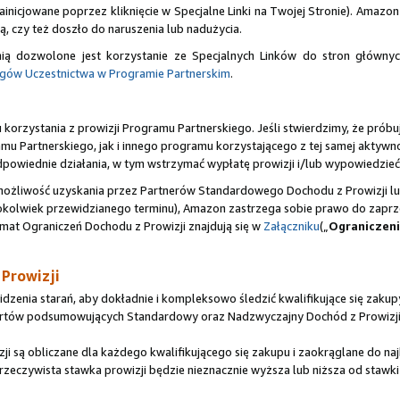
zainicjowane poprzez kliknięcie w Specjalne Linki na Twojej Stronie). Am
ą, czy też doszło do naruszenia lub nadużycia.
 dozwolone jest korzystanie ze Specjalnych Linków do stron główny
ów Uczestnictwa w Programie Partnerskim
.
orzystania z prowizji Programu Partnerskiego. Jeśli stwierdzimy, że próbuj
amu Partnerskiego, jak i innego programu korzystającego z tej samej aktyw
dpowiednie działania, w tym wstrzymać wypłatę prowizji i/lub wypowiedzieć
możliwość uzyskania przez Partnerów Standardowego Dochodu z Prowizji lu
iegokolwiek przewidzianego terminu), Amazon zastrzega sobie prawo do zapr
mat Ograniczeń Dochodu z Prowizji znajdują się w
Załączniku
(„
Ograniczeni
 Prowizji
zenia starań, aby dokładnie i kompleksowo śledzić kwalifikujące się zak
aportów podsumowujących Standardowy oraz Nadzwyczajny Dochód z Prowizji
są obliczane dla każdego kwalifikującego się zakupu i zaokrąglane do najb
eczywista stawka prowizji będzie nieznacznie wyższa lub niższa od stawki 