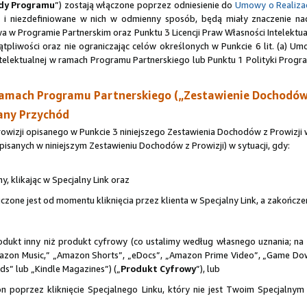
dy Programu
”) zostają włączone poprzez odniesienie do
Umowy o Realizac
u i niezdefiniowane w nich w odmienny sposób, będą miały znaczenie n
 w Programie Partnerskim oraz Punktu 3 Licencji Praw Własności Intelekt
tpliwości oraz nie ograniczając celów określonych w Punkcie 6 lit. (a)
Intelektualnej w ramach Programu Partnerskiego lub Punktu 1 Polityki Pro
ramach Programu Partnerskiego („Zestawienie Dochodów 
any Przychód
zji opisanego w Punkcie 3 niniejszego Zestawienia Dochodów z Prowizji w
pisanych w niniejszym Zestawieniu Dochodów z Prowizji) w sytuacji, gdy:
y, klikając w Specjalny Link oraz
 liczone jest od momentu kliknięcia przez klienta w Specjalny Link, a zakońc
odukt inny niż produkt cyfrowy (co ustalimy według własnego uznania; n
n Music,” „Amazon Shorts”, „eDocs”, „Amazon Prime Video”, „Game Down
s” lub „Kindle Magazines”) („
Produkt Cyfrowy
”), lub
 poprzez kliknięcie Specjalnego Linku, który nie jest Twoim Specjalnym 