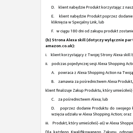
D. klient nabędzie Produkt korzystając z nasze
E. klient nabędzie Produkt poprzez dodanie 
kliknięcia w Specjalny Link, lub
F. w ciągu 180 dni od zakupu produkt zostanie
(b) Strona Alexa skill (dotyczy wyłącznie p
amazon.co.uk):
i. klient korzystający z Twojej Strony Alexa skill
ii. podczas pojedynczej sesji Alexa Shopping Acti
A. powraca z Alexa Shopping Action na Twoją 
B. zamawia za pośrednictwem Alexa Produkt, k
klient finalizuje Zakup Produktu, który umieściłeś
C. za pośrednictwem Alexa; lub
D. poprzez dodanie Produktu do swojego kos
wzięcia udziału w Alexa Shopping Action; oraz
iii. Produkt, który umieściłeś(-aś) w Alexa Shopp
Dla każdego Kwalifikowanego Zakupu, odpow