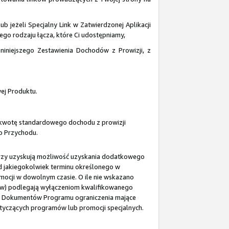
ub jeżeli Specjalny Link w Zatwierdzonej Aplikacji
nego rodzaju łącza, które Ci udostępniamy,
 niniejszego Zestawienia Dochodów z Prowizji, z
ej Produktu.
i kwotę standardowego dochodu z prowizji
go Przychodu.
erzy uzyskują możliwość uzyskania dodatkowego
 od jakiegokolwiek terminu określonego w
mocji w dowolnym czasie. O ile nie wskazano
tów) podlegają wyłączeniom kwalifikowanego
e z Dokumentów Programu ograniczenia mające
tyczących programów lub promocji specjalnych.