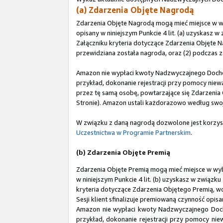
(a) Zdarzenia Objęte Nagrodą
Zdarzenia Objęte Nagrodą mogą mieć miejsce w 
opisany w niniejszym Punkcie 4 lit. (a) uzyskasz w
Załączniku kryteria dotyczące Zdarzenia Objęte N
przewidziana została nagroda, oraz (2) podczas za
Amazon nie wypłaci kwoty Nadzwyczajnego Dochodu 
przykład, dokonanie rejestracji przy pomocy ni
przez tę samą osobę, powtarzające się Zdarzenia 
Stronie). Amazon ustali każdorazowo według swoj
W związku z daną nagrodą dozwolone jest korzys
Uczestnictwa w Programie Partnerskim
.
(b) Zdarzenia Objęte Premią
Zdarzenia Objęte Premią mogą mieć miejsce w wy
w niniejszym Punkcie 4 lit. (b) uzyskasz w związku 
kryteria dotyczące Zdarzenia Objętego Premią, wc
Sesji klient sfinalizuje premiowaną czynność opis
Amazon nie wypłaci kwoty Nadzwyczajnego Dochod
przykład, dokonanie rejestracji przy pomocy n