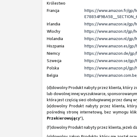
Królestwo
Francja
https://www.amazon.fr/gp
E78834F9BA58__SECTION
Irlandia
https://www.amazon.ie/gp/
Włochy
https://www.amazon.it/gp/
Holandia
https://www.amazon.nl/gp/
Hiszpania
https://www.amazon.es/gp/
Niemcy
https://www.amazon.de/gp/
Szwecja
https://www.amazon.se/gp/
Polska
https://www.amazon.pl/gp/
Belgia
https://www.amazon.com.b
(d)dowolny Produkt nabyty przez klienta, który 
lub dowolnej innej wyszukiwarce, sponsorowanym
która jest częścią sieci obsługiwanej przez daną w
(e)dowolny Produkt nabyty przez klienta, któ
pośrednią stronę internetową, bez wymogu klikni
Przekierowujący
”),
(f)dowolny Produkt nabyty przez klienta, jeżeli 
(g)dowolny zakup Produktu, który nie został p