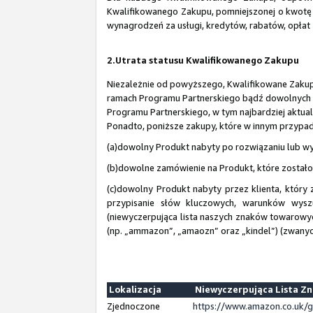
Kwalifikowanego Zakupu, pomniejszonej o kwotę 
wynagrodzeń za usługi, kredytów, rabatów, opłat 
2.Utrata statusu Kwalifikowanego Zakupu
Niezależnie od powyższego, Kwalifikowane Zakupy
ramach Programu Partnerskiego bądź dowolnych in
Programu Partnerskiego, w tym najbardziej aktual
Ponadto, poniższe zakupy, które w innym przypad
(a)dowolny Produkt nabyty po rozwiązaniu lub w
(b)dowolne zamówienie na Produkt, które zostało
(c)dowolny Produkt nabyty przez klienta, który
przypisanie słów kluczowych, warunków wysz
(niewyczerpująca lista naszych znaków towarowy
(np. „ammazon”, „amaozn” oraz „kindel”) (zwanych
Lokalizacja
Niewyczerpująca Lista Z
Zjednoczone
https://www.amazon.co.uk