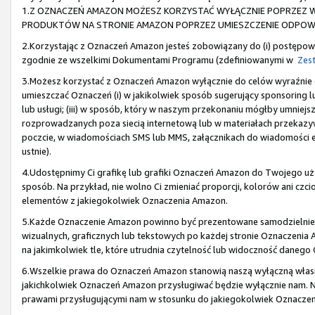
1.Z OZNACZEŃ AMAZON MOŻESZ KORZYSTAĆ WYŁĄCZNIE POPRZEZ W
PRODUKTÓW NA STRONIE AMAZON POPRZEZ UMIESZCZENIE ODPOWIE
2.Korzystając z Oznaczeń Amazon jesteś zobowiązany do (i) postępowa
zgodnie ze wszelkimi Dokumentami Programu (zdefiniowanymi w
Zest
3.Możesz korzystać z Oznaczeń Amazon wyłącznie do celów wyraźni
umieszczać Oznaczeń (i) w jakikolwiek sposób sugerujący sponsoring lu
lub usługi; (iii) w sposób, który w naszym przekonaniu mógłby umniejs
rozprowadzanych poza siecią internetową lub w materiałach przekazyw
poczcie, w wiadomościach SMS lub MMS, załącznikach do wiadomości e-
ustnie).
4.Udostępnimy Ci grafikę lub grafiki Oznaczeń Amazon do Twojego u
sposób. Na przykład, nie wolno Ci zmieniać proporcji, kolorów ani cz
elementów z jakiegokolwiek Oznaczenia Amazon.
5.Każde Oznaczenie Amazon powinno być prezentowane samodzielnie,
wizualnych, graficznych lub tekstowych po każdej stronie Oznaczeni
na jakimkolwiek tle, które utrudnia czytelność lub widoczność daneg
6.Wszelkie prawa do Oznaczeń Amazon stanowią naszą wyłączną własno
jakichkolwiek Oznaczeń Amazon przysługiwać będzie wyłącznie nam. Ni
prawami przysługującymi nam w stosunku do jakiegokolwiek Oznacze