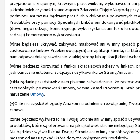
przyjaciołom, znajomym, krewnym, pracownikom, wykonawcom ani 
jakichkolwiek czynności stanowiących Zdarzenia Objęte Nagrodą przy uż
podmiotu, ani też nie będziesz prosić ich o dokonanie powyższych czyn
Produktów przy pomocy Specjalnych Linków ani dokonywać jakichkol
(dowolnego rodzaju) komercyjnego wykorzystania, ani też oferować
rodzaju) komercyjnego wykorzystania.
(v)Nie będziesz ukrywać, zakrywać, maskować ani w inny sposób pr
zastosowanie Linków Przekierowujących) ani aplikacji klienta, na kt
nam odpowiednie sprawdzenie, z jakiej strony lub aplikacji klient wch
(w)Nie będziesz korzystać z funkcji skracających adresy w linkach, p
jednoznaczne ustalenie, że łączysz użytkownika ze Stroną Amazon.
(x)Na żądanie przedstawisz nam pisemne zaświadczenie, że zastosow
szczególnych postanowień Umowy, w tym Zasad Programu). Brak pr
naruszenie
Umowy
.
(y)O ile nie uzyskałeś zgody Amazon na odmienne rozwiązanie, Twoja
cenowe.
(z)Nie będziesz wyświetlać na Twojej Stronie ani w inny sposób używ
produktów, które są oferowane na jakiejkolwiek stronie niebędącej 
Nie będziesz wyświetlać na Twojej Stronie ani w inny sposób wykorzyst
możesz od nas uzyskać i które dotyczą Wyłączonych Produktów.