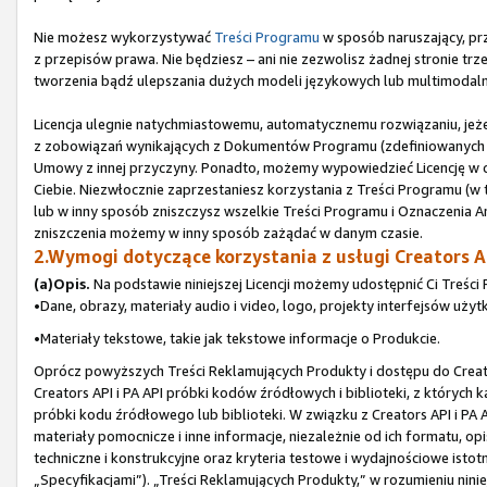
Nie możesz wykorzystywać
Treści Programu
w sposób naruszający, prz
z przepisów prawa. Nie będziesz – ani nie zezwolisz żadnej stronie t
tworzenia bądź ulepszania dużych modeli językowych lub multimodaln
Licencja ulegnie natychmiastowemu, automatycznemu rozwiązaniu, jeże
z zobowiązań wynikających z Dokumentów Programu (zdefiniowanych w 
Umowy z innej przyczyny. Ponadto, możemy wypowiedzieć Licencję w
Ciebie. Niezwłocznie zaprzestaniesz korzystania z Treści Programu (w t
lub w inny sposób zniszczysz wszelkie Treści Programu i Oznaczenia Am
zniszczenia możemy w inny sposób zażądać w danym czasie.
2.Wymogi dotyczące korzystania z usługi Creators AP
(a)Opis.
Na podstawie niniejszej Licencji możemy udostępnić Ci Treści 
•Dane, obrazy, materiały audio i video, logo, projekty interfejsów użyt
•Materiały tekstowe, takie jak tekstowe informacje o Produkcie.
Oprócz powyższych Treści Reklamujących Produkty i dostępu do Creato
Creators API i PA API próbki kodów źródłowych i biblioteki, z których 
próbki kodu źródłowego lub biblioteki. W związku z Creators API i PA
materiały pomocnicze i inne informacje, niezależnie od ich formatu, o
techniczne i konstrukcyjne oraz kryteria testowe i wydajnościowe istot
„Specyfikacjami”). „Treści Reklamujących Produkty,” w rozumieniu nin