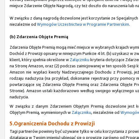
miejsce Zdarzenie Objęte Nagrodą, czy też doszło do naruszenia lub n
W związku z daną nagrodą dozwolone jest korzystanie ze Specjalnych
niezależnie od
Wymogów Uczestnictwa w Programie Partnerskim
.
(b) Zdarzenia Objęte Premią
Zdarzenia Objęte Premią mogą mieć miejsce w wybranych krajach wym
Dochód z Prowizji opisany w niniejszym Punkcie 4 lit. (b) uzyskasz w zw
klient, który spełnia określone w
Załączniku
kryteria dotyczące Zdarzen
na Stronę Amazon, oraz (2) podczas zainicjowanej w ten sposób Sesji 
Amazon nie wypłaci kwoty Nadzwyczajnego Dochodu z Prowizji, jeże
rodzaju nadużycia (na przykład, dokonanie rejestracji przy pomoc
powtarzające się Zdarzenia Objęte Premią oraz Zdarzenia Objęte Prem
Stronie). Amazon ustali każdorazowo według swojego wyłącznego uzna
nadużycia.
W związku z danym Zdarzeniem Objętym Premią dozwolone jest ko
Objętym Premią, wymienionych w
Załączniku
, niezależnie od
Wymogów 
5.Ograniczenia Dochodu z Prowizji
Tagi partnerów powinny być używane tylko w celu korzystania z prowizj
działająca w Twoim imieniu) ubiegać się o prowizje zarówno od Progra