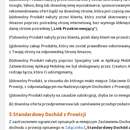
Google, Yahoo, Bing lub dowolnej innej wyszukiwarce, sponsorowanym
rekomendowaniu ofert bądź na dowolnej stronie, która jest częścią sie
(e)dowolny Produkt nabyty przez klienta, który został skierowany
Amazon poprzez pośrednią stronę internetową, bez wymogu kliknięcia 
danej stronie pośredniej („
Link Przekierowujący
”),
(f)dowolny Produkt nabyty przez klienta, jeżeli dany klient nie prze
(g)dowolny zakup Produktu, który nie został prawidłowo odnotowan
z Twojej strony na odpowiednią Stronę Amazon,
(h)dowolny Produkt nabyty poprzez Specjalny Link w Aplikacji Mobiln
Zatwierdzonej Aplikacji Mobilnej nie był obsługiwany przez Creators AP
rodzaju łącza, które Ci udostępniamy,
(i)dowolny Produkt, w stosunku do którego miało miejsce Zdarzenie Ob
Prowizji, z odpowiadającym mu Nadzwyczajnym Dochodem z Prowizji)
(j)dowolny Produkt nabyty na zasadzie subskrypcji, chyba że co inne
(k) dowolna oferta przedpremierowa lub zamówienie przedsprzedażowe
3.Standardowy Dochód z Prowizji
Z zastrzeżeniem ograniczeń opisanych w niniejszym Zestawieniu Doch
dochodu z prowizji opisanego w
Załączniku
(„
Standardowy Dochód z