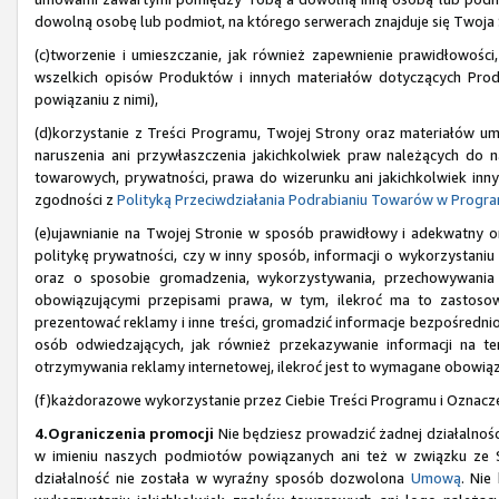
dowolną osobę lub podmiot, na którego serwerach znajduje się Twoja 
(c)tworzenie i umieszczanie, jak również zapewnienie prawidłowośc
wszelkich opisów Produktów i innych materiałów dotyczących Produ
powiązaniu z nimi),
(d)korzystanie z Treści Programu, Twojej Strony oraz materiałów 
naruszenia ani przywłaszczenia jakichkolwiek praw należących do 
towarowych, prywatności, prawa do wizerunku ani jakichkolwiek inny
zgodności z
Polityką Przeciwdziałania Podrabianiu Towarów w Progr
(e)ujawnianie na Twojej Stronie w sposób prawidłowy i adekwatny 
politykę prywatności, czy w inny sposób, informacji o wykorzystaniu p
oraz o sposobie gromadzenia, wykorzystywania, przechowywania
obowiązującymi przepisami prawa, w tym, ilekroć ma to zastosow
prezentować reklamy i inne treści, gromadzić informacje bezpośredni
osób odwiedzających, jak również przekazywanie informacji na 
otrzymywania reklamy internetowej, ilekroć jest to wymagane obowią
(f)każdorazowe wykorzystanie przez Ciebie Treści Programu i Oznacz
4.Ograniczenia promocji
Nie będziesz prowadzić żadnej działalnośc
w imieniu naszych podmiotów powiązanych ani też w związku ze S
działalność nie została w wyraźny sposób dozwolona
Umową
. Nie