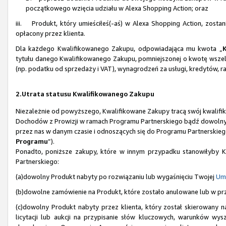
początkowego wzięcia udziału w Alexa Shopping Action; oraz
iii. Produkt, który umieściłeś(-aś) w Alexa Shopping Action, zosta
opłacony przez klienta.
Dla każdego Kwalifikowanego Zakupu, odpowiadająca mu kwota „
tytułu danego Kwalifikowanego Zakupu, pomniejszonej o kwotę wszel
(np. podatku od sprzedaży i VAT), wynagrodzeń za usługi, kredytów, r
2.Utrata statusu Kwalifikowanego Zakupu
Niezależnie od powyższego, Kwalifikowane Zakupy tracą swój kwalifiko
Dochodów z Prowizji w ramach Programu Partnerskiego bądź dowolnych
przez nas w danym czasie i odnoszących się do Programu Partnerskiego
Programu
”).
Ponadto, poniższe zakupy, które w innym przypadku stanowiłyby Kw
Partnerskiego:
(a)dowolny Produkt nabyty po rozwiązaniu lub wygaśnięciu Twojej
Um
(b)dowolne zamówienie na Produkt, które zostało anulowane lub w pr
(c)dowolny Produkt nabyty przez klienta, który został skierowany
licytacji lub aukcji na przypisanie słów kluczowych, warunków wys