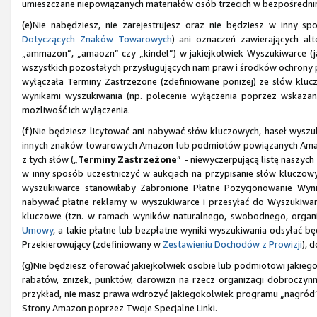
umieszczane niepowiązanych materiałów osób trzecich w bezpośrednim
(e)Nie nabędziesz, nie zarejestrujesz oraz nie będziesz w inny
Dotyczących Znaków Towarowych
) ani oznaczeń zawierających al
„ammazon”, „amaozn” czy „kindel”) w jakiejkolwiek Wyszukiwarce (j
wszystkich pozostałych przysługujących nam praw i środków ochrony
wyłączała Terminy Zastrzeżone (zdefiniowane poniżej) ze słów klu
wynikami wyszukiwania (np. polecenie wyłączenia poprzez wskazan
możliwość ich wyłączenia.
(f)Nie będziesz licytować ani nabywać słów kluczowych, haseł wyszuk
innych znaków towarowych Amazon lub podmiotów powiązanych Amazo
z tych słów („
Terminy Zastrzeżone
” - niewyczerpującą listę naszy
w inny sposób uczestniczyć w aukcjach na przypisanie słów kluczow
wyszukiwarce stanowiłaby Zabronione Płatne Pozycjonowanie Wy
nabywać płatne reklamy w wyszukiwarce i przesyłać do Wyszukiware
kluczowe (tzn. w ramach wyników naturalnego, swobodnego, organi
Umowy
, a takie płatne lub bezpłatne wyniki wyszukiwania odsyłać b
Przekierowujący (zdefiniowany w
Zestawieniu Dochodów z Prowizji
), 
(g)Nie będziesz oferować jakiejkolwiek osobie lub podmiotowi jakiego
rabatów, zniżek, punktów, darowizn na rzecz organizacji dobroczynny
przykład, nie masz prawa wdrożyć jakiegokolwiek programu „nagród
Strony Amazon poprzez Twoje Specjalne Linki.