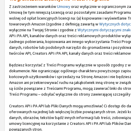
Z zastrzeżeniem warunków
Umowy
oraz wyłącznie w ograniczonym zak
Umową (w tym niniejszą Licencją oraz pozostałymi zasadami Programu),
wolnej od opłat licencyjnych licencji na: (a) kopiowanie i wyświetlani
towarowych Amazon (zgodnie z definicją zawartą w
Wytycznych doty
wyłącznie na Twojej Stronie i zgodnie z
Wytycznymi dotyczącymi zna
API i PA API, kanałów danych oraz treści reklamowych produktów wyłączni
żadnego pobierania, kopiowania ani innego wykorzystania Treści Program
danych, robotów lub podobnych narzędzi do gromadzenia i pozyskiwania
twórców API, Creators API i PA API, kanały danych oraz treści reklamo
Będziesz korzystać z Treści Programu wyłącznie w sposób zgodny z 
dokumencie. Nie ograniczając ogólnego charakteru powyższego zapisu,
końcowych użytkowników i sprzedaży na Stronę Amazon i nie będziesz u
Amazon ani przekierowywać ruchu na jakąkolwiek inną stronę w związku
są ściśle powiązane z Treściami Programu, mogą zawierać linki do st
Treści Programu – odsyłać wyłącznie do strony zawierającej szczegóły
Creators API i PA API lub Pliki Danych mogą umożliwiać Ci dostęp do d
oferowanych na jednej lub większej liczbie powiązanych stron. Jeżeli k
danych, obrazów, tekstów bądź innych informacji lub treści, zobowiąz
umowy licencyjnej na korzystanie z Creators API i PA API lub Plików Da
powiązanych stron.