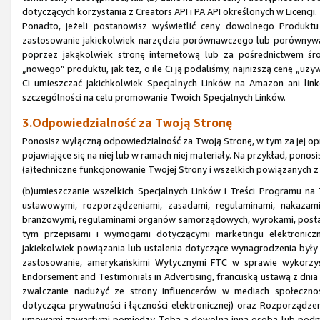
dotyczących korzystania z Creators API i PA API określonych w Licencji.
Ponadto, jeżeli postanowisz wyświetlić ceny dowolnego Produk
zastosowanie jakiekolwiek narzędzia porównawczego lub porównywa
poprzez jakąkolwiek stronę internetową lub za pośrednictwem śr
„nowego” produktu, jak też, o ile Ci ją podaliśmy, najniższą cenę „u
Ci umieszczać jakichkolwiek Specjalnych Linków na Amazon ani li
szczególności na celu promowanie Twoich Specjalnych Linków.
3.Odpowiedzialność za Twoją Stronę
Ponosisz wyłączną odpowiedzialność za Twoją Stronę, w tym za jej opr
pojawiające się na niej lub w ramach niej materiały. Na przykład, pono
(a)techniczne funkcjonowanie Twojej Strony i wszelkich powiązanych z
(b)umieszczanie wszelkich Specjalnych Linków i Treści Programu n
ustawowymi, rozporządzeniami, zasadami, regulaminami, nakazami
branżowymi, regulaminami organów samorządowych, wyrokami, posta
tym przepisami i wymogami dotyczącymi marketingu elektroniczne
jakiekolwiek powiązania lub ustalenia dotyczące wynagrodzenia były 
zastosowanie, amerykańskimi Wytycznymi FTC w sprawie wykorzys
Endorsement and Testimonials in Advertising, francuską ustawą z dni
zwalczanie nadużyć ze strony influencerów w mediach społeczn
dotycząca prywatności i łączności elektronicznej) oraz Rozporząd
umowami zawartymi pomiędzy Tobą a dowolną inną osobą lub podmi