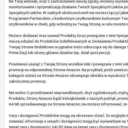
Na Twój wniosek, oraz z zastrzeżeniem naszej zgody, możemy wystawić
monitorowanie i optymalizację działania Twoich Specjalnych Linków 
Specjalnych Linków. W żadnych okolicznościach nie możesz łączyć jaki
Programem Partnerskim, z konkretnym użytkownikiem końcowym Twoj
użytkowników w chwili, gdy wchodzą na Twoją Stronę, w celu monitor
Możesz dodawać oraz usuwać Produkty (oraz powiązane z nimi Specjaln
muszą odsyłać do Produktów (zdefiniowanych w Zestawieniu Produktów)
Twojej Stronie dodatkowe oryginalne treści odnoszące się do danego 
Prime Day) lub strony główne działów (np. dział spożywczy).
Powinieneś usunąć z Twojej Strony wszelkie linki i powiązane z nimi 
promocji na odpowiedniej Stronie Amazon. Na przykład, jeżeli umieścis
kategorii odzież na Stronie Amazon obowiązuje obniżka w wysokości 
zakończeniu promocji.
Nie wolno Ci przedstawiać nieprawidłowych, zbyt ogólnikowych, myln
Produktu, Strony Amazon bądź którejkolwiek z naszych polityk, promocj
64 GB sprzedawanego na Stronie Amazon, nie możesz informować, że z
Ceny i dostępność Produktów mogą się okresowo różnić. Ze względu na 
zmieniać, informacje o cenach i dostępności mogą być wyświetlane na T
temat ceny i dostępności, lub (b) dane na temat ceny i dostępności P