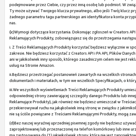
podejmowane przez Ciebie, czy przez inną osobę lub podmiot. W związku
Ty może używać Twojego klucza prywatnego, albo jeśli Twój klucz pry
żadnego parametru tagu partnerskiego ani identyfikatora konta przypi
nas.
(c
)Wymogi dotyczące korzystania. Dokonując zgłoszeń w Creators API i 
Reklamujących Produkty, zobowiązujesz się do przestrzegania nastę
i. Z Treści Reklamujących Produkty korzystać będziesz wyłącznie w spo
zakresie. Nie będziesz korzystać z Creators API i PA API, Plików Danyc
ani w jakikolwiek inny sposób, którego zasadniczym celem nie jest 
usług na Stronie Amazon.
ii.Będziesz przestrzegać postanowień zawartych na wszelkich stronac
dokumentach i materiałach, w tym we wszelkich Specyfikacjach, o który
iii.We wszystkich wyświetleniach Treści Reklamujących Produkty umies
odpowiedniej strony zawierającej szczegóły danego Produktu lub innej
Reklamujące Produkty), jak również nie będziesz umieszczał w Treściac
przekierowywał ruchu na jakąkolwiek inną stronę w związku z jakimikol
nie są ściśle powiązane z Treściami Reklamującymi Produkty, mogą zawi
(d)Bez naszej wyraźnej uprzedniej pisemnej zgody nie będziesz używać T
zaprojektowanej lub przeznaczonej na telefon komórkowy lub inne urz
ma zastosowania do (1) jakiejkolwiek strony, która nie jest zaprojekt