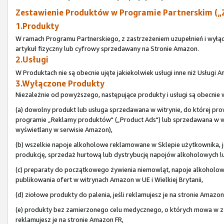
Zestawienie Produktów w Programie Partnerskim („
1.Produkty
W ramach Programu Partnerskiego, z zastrzeżeniem uzupełnień i wyłą
artykuł fizyczny lub cyfrowy sprzedawany na Stronie Amazon.
2.Usługi
W Produktach nie są obecnie ujęte jakiekolwiek usługi inne niż Usługi
3.Wyłączone Produkty
Niezależnie od powyższego, następujące produkty i usługi są obecni
(a) dowolny produkt lub usługa sprzedawana w witrynie, do której pr
programie „Reklamy produktów" („Product Ads") lub sprzedawana w wit
wyświetlany w serwisie Amazon),
(b) wszelkie napoje alkoholowe reklamowane w Sklepie użytkownika, je
produkcję, sprzedaż hurtową lub dystrybucję napojów alkoholowych lub 
(c) preparaty do początkowego żywienia niemowląt, napoje alkoholo
publikowania ofert w witrynach Amazon w UE i Wielkiej Brytanii,
(d) ziołowe produkty do palenia, jeśli reklamujesz je na stronie Amazon
(e) produkty bez zamierzonego celu medycznego, o których mowa w zał
reklamujesz je na stronie Amazon FR,