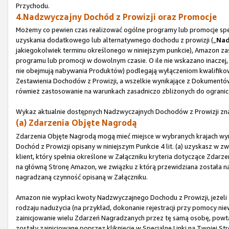
Przychodu.
4.Nadzwyczajny Dochód z Prowizji oraz Promocje
Możemy co pewien czas realizować ogólne programy lub promocje spec
uzyskania dodatkowego lub alternatywnego dochodu z prowizji („
Nad
jakiegokolwiek terminu określonego w niniejszym punkcie), Amazon za
programu lub promocji w dowolnym czasie. O ile nie wskazano inaczej,
nie obejmują nabywania Produktów) podlegają wyłączeniom kwalifikow
Zestawienia Dochodów z Prowizji, a wszelkie wynikające z Dokument
również zastosowanie na warunkach zasadniczo zbliżonych do ogranic
Wykaz aktualnie dostępnych Nadzwyczajnych Dochodów z Prowizji zna
(a) Zdarzenia Objęte Nagrodą
Zdarzenia Objęte Nagrodą mogą mieć miejsce w wybranych krajach w
Dochód z Prowizji opisany w niniejszym Punkcie 4 lit. (a) uzyskasz w zw
klient, który spełnia określone w Załączniku kryteria dotyczące Zdarz
na główną Stronę Amazon, we związku z którą przewidziana została nagr
nagradzaną czynność opisaną w Załączniku.
Amazon nie wypłaci kwoty Nadzwyczajnego Dochodu z Prowizji, jeżeli 
rodzaju nadużycia (na przykład, dokonanie rejestracji przy pomocy 
zainicjowanie wielu Zdarzeń Nagradzanych przez tę samą osobę, powta
zostały zainicjowane poprzez kliknięcie w Specjalne Linki na Twojej 