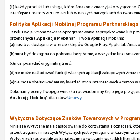
(f) każdy produkt lub usługa, które Amazon oznaczy jako wyłączone. 
interfejsie Creators API i PA API lub w naszych narzędziach do tworzeni
Polityka Aplikacji Mobilnej Programu Partnerskiego (
Jeżeli Twoja Strona zawiera oprogramowanie zaprojektowane lub prze
przenośnych („
Aplikacja Mobilna
”), Twoja Aplikacja Mobilna:
(a)musi być dostępna w ofercie sklepów Google Play, Apple lub Amazo
(b)musi być dostępna do pobrania bezpłatnie, a wszystkie linki Amazo
(c)musi posiadać oryginalną treść,
(d)nie może naśladować funkcji własnych aplikacji zakupowych Amazon
(e)nie może obsługiwać ani wyświetlać stron internetowych Amazon w
Dokonamy oceny Twojego wniosku i powiadomimy Cię o jego przyjęciu 
Aplikację Mobilną
” dla celów
Umowy
.
Wytyczne Dotyczące Znaków Towarowych w Program
Niniejsze Wytyczne mają zastosowanie do korzystania z oznaczeń, któ
przestrzeganie niniejszych Wytycznych jest wymagane w każdym czasi
Wytycznych spowoduje automatyczne rozwiązanie wszelkich licencji, 