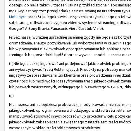
dostępu do niej z takich urządzeń, jak na przykład strona nieposiada
możliwy jest poprzez przeglądarkę zainstalowaną na urządzeniu typu t
Mobilnych
oraz (3) jakiegokolwiek urządzenia przyłączanego do telewiz
satelitarnej, odtwarzacze sygnału video w systemie streaming, odtwarza
GoogleTV, Sony Bravia, Panasonic Viera Cast lub Vizio).
(e)Bez naszej wyraźnej uprzedniej pisemnej zgody nie będziesz korzyst
gromadzenia, analizy, pozyskiwania lub wykorzystania w celach niez
lub w powiązaniu z jakimkolwiek oprogramowaniem lub aplikacją prze
treningach bezpośrednich bądź dopracowywaniu modelu uczenia mas
(f)Nie będziesz (i) ingerować ani podejmować jakichkolwiek prób ingere
ani wykorzystywać Treści Reklamujących Produkty na potrzeby market
inicjatywy ze sprzedawcami lub klientami oraz prowadzenia innej działal
czytelności lub możliwości rozszyfrowania treści jakiegokolwiek zawi
lub prawach zastrzeżonych, widniejącego lub zawartego w PA API, Plik
(g)
Nie możesz ani nie będziesz próbować (i) modyfikować, zmieniać, mani
jakiegokolwiek oprogramowania wchodzącego w skład treści reklamowyc
manipulować, stosować innych procesów lub procedur w celu pozyska
jakiegokolwiek zabezpieczenia związanego z interfejsem treści twórc
wchodzącym w skład treści reklamowych produktów.