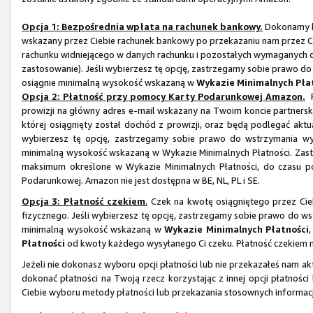
Opcja 1: Bezpośrednia wpłata na rachunek bankowy.
Dokonamy b
wskazany przez Ciebie rachunek bankowy po przekazaniu nam przez 
rachunku widniejącego w danych rachunku i pozostałych wymaganych dan
zastosowanie). Jeśli wybierzesz tę opcję, zastrzegamy sobie prawo do
osiągnie minimalną wysokość wskazaną w
Wykazie Minimalnych Pła
Opcja 2: Płatność przy pomocy Karty Podarunkowej Amazon.
P
prowizji na główny adres e-mail wskazany na Twoim koncie partner
której osiągnięty został dochód z prowizji, oraz będą podlegać ak
wybierzesz tę opcję, zastrzegamy sobie prawo do wstrzymania wy
minimalną wysokość wskazaną w Wykazie Minimalnych Płatności. Zastr
maksimum określone w Wykazie Minimalnych Płatności, do czasu po
Podarunkowej. Amazon nie jest dostępna w BE, NL, PL i SE.
Opcja 3: Płatność czekiem
.
Czek na kwotę osiągniętego przez Cie
fizycznego. Jeśli wybierzesz tę opcję, zastrzegamy sobie prawo do ws
minimalną wysokość wskazaną w
Wykazie Minimalnych Płatności
Płatności
od kwoty każdego wysyłanego Ci czeku. Płatność czekiem nie
Jeżeli nie dokonasz wyboru opcji płatności lub nie przekazałeś nam 
dokonać płatności na Twoją rzecz korzystając z innej opcji płatnoś
Ciebie wyboru metody płatności lub przekazania stosownych informacj