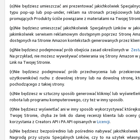
(o)Nie będziesz umieszczać ani prezentować jakichkolwiek Specjaln
typu pop-up lub pop-under, reklam na stronach przejściowych lu
promujących Produkty ściśle powiązane z materiałami na Twojej Stroni
(p)Nie będziesz umieszczać jakichkolwiek Specjalnych Linków w jak
jakimkolwiek serwisem reklamowym dostępnym poprzez Stronę Amazon
dostępnych na Stronie Amazon kontekstach generowanych przez klien
(q)Nie będziesz podejmować prób obejścia zasad określonych w
Zesta
Na przykład, nie możesz wywoływać otwierania się Strony Amazon w prz
Link na Twojej Stronie.
(r)Nie będziesz podejmować prób przechwycenia lub przekiero
użytkowników) ruchu z dowolnej strony lub na dowolną stronę, któ
pochodzącego z takiej strony.
(s)Nie będziesz w sztuczny sposób generować kliknięć lub wyświetleń
robota lub programu komputerowego, czy też w inny sposób.
(t)Nie będziesz wyświetlać ani w inny sposób wykorzystywać którejkol
Twojej Stronie, chyba że link do danej recenzji klienta lub ocen
korzystania z Creators API i PA API opisanych w
Licencji
.
(u)Nie będziesz bezpośrednio lub pośrednio nabywać jakichkolwiek
Nagrodą przy użyciu Specjalnych Linków, czy to na użytek własny