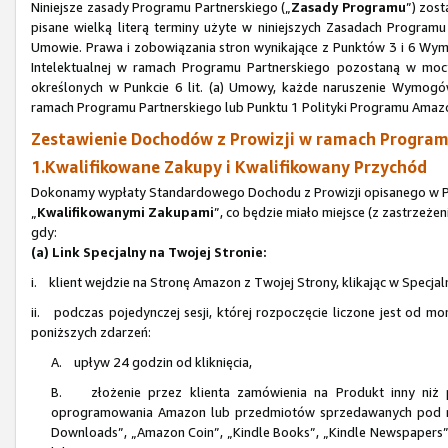
Niniejsze zasady Programu Partnerskiego („
Zasady Programu
”) zos
pisane wielką literą terminy użyte w niniejszych Zasadach Progra
Umowie. Prawa i zobowiązania stron wynikające z Punktów 3 i 6 Wym
Intelektualnej w ramach Programu Partnerskiego pozostaną w mocy
określonych w Punkcie 6 lit. (a) Umowy, każde naruszenie Wymogów
ramach Programu Partnerskiego lub Punktu 1 Polityki Programu Amaz
Zestawienie Dochodów z Prowizji w ramach Programu
1.Kwalifikowane Zakupy i Kwalifikowany Przychód
Dokonamy wypłaty Standardowego Dochodu z Prowizji opisanego w Pun
„
Kwalifikowanymi Zakupami
”, co będzie miało miejsce (z zastrzeże
gdy:
(a) Link Specjalny na Twojej Stronie:
i. klient wejdzie na Stronę Amazon z Twojej Strony, klikając w Specjal
ii. podczas pojedynczej sesji, której rozpoczęcie liczone jest od mo
poniższych zdarzeń:
A. upływ 24 godzin od kliknięcia,
B. złożenie przez klienta zamówienia na Produkt inny niż p
oprogramowania Amazon lub przedmiotów sprzedawanych pod n
Downloads”, „Amazon Coin”, „Kindle Books”, „Kindle Newspapers”, 