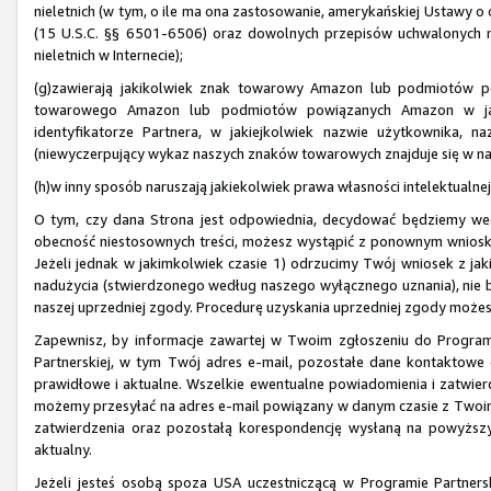
nieletnich (w tym, o ile ma ona zastosowanie, amerykańskiej Ustawy o o
(15 U.S.C. §§ 6501-6506) oraz dowolnych przepisów uchwalonych 
nieletnich w Internecie);
(g)zawierają jakikolwiek znak towarowy Amazon lub podmiotów p
towarowego Amazon lub podmiotów powiązanych Amazon w jaki
identyfikatorze Partnera, w jakiejkolwiek nazwie użytkownika, 
(niewyczerpujący wykaz naszych znaków towarowych znajduje się w na
(h)w inny sposób naruszają jakiekolwiek prawa własności intelektualnej
O tym, czy dana Strona jest odpowiednia, decydować będziemy we
obecność niestosownych treści, możesz wystąpić z ponownym wnios
Jeżeli jednak w jakimkolwiek czasie 1) odrzucimy Twój wniosek z ja
nadużycia (stwierdzonego według naszego wyłącznego uznania), nie 
naszej uprzedniej zgody. Procedurę uzyskania uprzedniej zgody może
Zapewnisz, by informacje zawartej w Twoim zgłoszeniu do Program
Partnerskiej, w tym Twój adres e-mail, pozostałe dane kontaktowe 
prawidłowe i aktualne. Wszelkie ewentualne powiadomienia i zatwi
możemy przesyłać na adres e-mail powiązany w danym czasie z Twoim
zatwierdzenia oraz pozostałą korespondencję wysłaną na powyższy 
aktualny.
Jeżeli jesteś osobą spoza USA uczestniczącą w Programie Partnersk