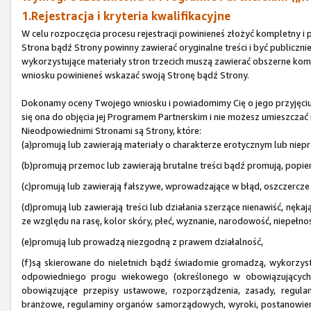
1.Rejestracja i kryteria kwalifikacyjne
W celu rozpoczęcia procesu rejestracji powinieneś złożyć kompletny 
Strona bądź Strony powinny zawierać oryginalne treści i być publicz
wykorzystujące materiały stron trzecich muszą zawierać obszerne kome
wniosku powinieneś wskazać swoją Stronę bądź Strony.
Dokonamy oceny Twojego wniosku i powiadomimy Cię o jego przyjęciu b
się ona do objęcia jej Programem Partnerskim i nie możesz umieszczać 
Nieodpowiednimi Stronami są Strony, które:
(a)promują lub zawierają materiały o charakterze erotycznym lub niep
(b)promują przemoc lub zawierają brutalne treści bądź promują, popie
(c)promują lub zawierają fałszywe, wprowadzające w błąd, oszczercze l
(d)promują lub zawierają treści lub działania szerzące nienawiść, nęk
ze względu na rasę, kolor skóry, płeć, wyznanie, narodowość, niepełnos
(e)promują lub prowadzą niezgodną z prawem działalność,
(f)są skierowane do nieletnich bądź świadomie gromadzą, wykorzyst
odpowiedniego progu wiekowego (określonego w obowiązujących pr
obowiązujące przepisy ustawowe, rozporządzenia, zasady, regulam
branżowe, regulaminy organów samorządowych, wyroki, postanowien