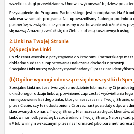
wszelkie usługi przewidziane w Umowie wykonywać będziesz poza te
Przystąpienie do Programu Partnerskiego jest nieodpłatne. Na Stron
sukcesu w ramach programu. Nie upoważniliśmy żadnego podmiotu do
partnerów, w związku z czym prosimy o zachowanie ostrożności w przy
się nazwą Amazon) zwrócił się do Ciebie z ofertą kosztownych usług.
2.Linki na Twojej Stronie
(a)Specjalne Linki
Po złożeniu wniosku o przystąpienie do Programu Partnerskiego masz p
dokładne śledzenie, raportowanie i naliczanie dochodu z prowizji.
Specjalne Linki muszą wykorzystywać nadany Ci przez nas Identyfikato
(b)Ogólne wymogi odnoszące się do wszystkich Spec
Specjalne Linki możesz tworzyć samodzielnie lub możemy Ci je udostępn
określonego rodzaju linków, powinieneś zaprzestać wyświetlania tego 
i umiejscowienie każdego linku, który umieszczasz na Twojej Stronie, o
przez Ciebie, czy też udostępnione Ci przez nas) posiadały odpowied
skierowanych do nas z Twojej Strony. Nie możesz zachęcać klientów, a
Linków musi odbywać się bezpośrednio z Twojej Strony. Na przykład, p
## lub w innym wskazanym przez nas formacie) jako parametr adresu 