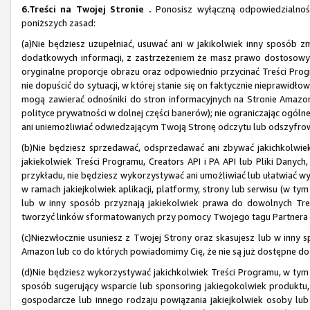
6.Treści na Twojej Stronie .
Ponosisz wyłączną odpowiedzialność 
poniższych zasad:
(a)Nie będziesz uzupełniać, usuwać ani w jakikolwiek inny sposób z
dodatkowych informacji, z zastrzeżeniem że masz prawo dostosowy
oryginalne proporcje obrazu oraz odpowiednio przycinać Treści Progr
nie dopuścić do sytuacji, w której stanie się on faktycznie nieprawid
mogą zawierać odnośniki do stron informacyjnych na Stronie Amazon, 
polityce prywatności w dolnej części banerów); nie ograniczając ogóln
ani uniemożliwiać odwiedzającym Twoją Stronę odczytu lub odszyfrowan
(b)Nie będziesz sprzedawać, odsprzedawać ani zbywać jakichkolwiek 
jakiekolwiek Treści Programu, Creators API i PA API lub Pliki Danych,
przykładu, nie będziesz wykorzystywać ani umożliwiać lub ułatwiać 
w ramach jakiejkolwiek aplikacji, platformy, strony lub serwisu (w ty
lub w inny sposób przyznają jakiekolwiek prawa do dowolnych Treś
tworzyć linków sformatowanych przy pomocy Twojego tagu Partnera na 
(c)Niezwłocznie usuniesz z Twojej Strony oraz skasujesz lub w inny s
Amazon lub co do których powiadomimy Cię, że nie są już dostępne d
(d)Nie będziesz wykorzystywać jakichkolwiek Treści Programu, w tym
sposób sugerujący wsparcie lub sponsoring jakiegokolwiek produktu,
gospodarcze lub innego rodzaju powiązania jakiejkolwiek osoby lu