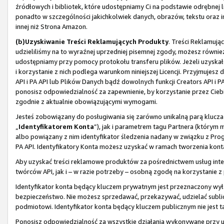
źródłowych i bibliotek, które udostępniamy Ci na podstawie odrębnej li
ponadto w szczególności jakichkolwiek danych, obrazów, tekstu oraz i
innej niż Strona Amazon.
(b)
Uzyskiwanie Treści Reklamujących Produkty
. Treści Reklamują
udzieliliśmy na to wyraźnej uprzedniej pisemnej zgody, możesz również
udostępniamy przy pomocy protokołu transferu plików. Jeżeli uzyskał
i korzystanie z nich podlega warunkom niniejszej Licencji. Przyjmuje
API i PA API lub Plików Danych bądź dowolnych funkcji Creators API i 
ponosisz odpowiedzialność za zapewnienie, by korzystanie przez Ciebi
zgodnie z aktualnie obowiązującymi wymogami.
Jesteś zobowiązany do posługiwania się zarówno unikalną parą klucza
„
Identyfikatorem Konta
”), jak i parametrem tagu Partnera (którym
albo powiązany z nim identyfikator śledzenia nadany w związku z Pro
PA API. Identyfikatory Konta możesz uzyskać w ramach tworzenia konta
Aby uzyskać treści reklamowe produktów za pośrednictwem usług inter
twórców API, jak i – w razie potrzeby – osobną zgodę na korzystanie 
Identyfikator konta będący kluczem prywatnym jest przeznaczony wył
bezpieczeństwo. Nie możesz sprzedawać, przekazywać, udzielać sublice
podmiotowi. Identyfikator konta będący kluczem publicznym nie jest ta
Ponosisz odpowiedzialność za wszystkie działania wykonywane przy uży