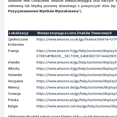
dowolne inne Oznaczenie Amazon (niewyczerpująca lista naszych z
odmienną lub błędną pisownię dowolnego z powyższych słów (np. 
Pozycjonowaniem Wyników Wyszukiwania
”),
Lokalizacja
Niewyczerpująca Lista Znaków Towarowych
Zjednoczone
https://www.amazon.co.uk/gp/feature.html?ie=
Królestwo
Francja
https://www.amazon.fr/gp/help/customer/displ
E78834F9BA58__SECTION_64DE0ED1D744420E9
Irlandia
https://www.amazon.ie/gp/help/customer/displa
Włochy
https://www.amazon.it/gp/help/customer/display
Holandia
https://www.amazon.nl/gp/help/customer/displa
Hiszpania
https://www.amazon.es/gp/help/customer/displa
Niemcy
https://www.amazon.de/gp/help/customer/displa
Szwecja
https://www.amazon.se/gp/help/customer/displa
Polska
https://www.amazon.pl/gp/help/customer/displa
Belgia
https://www.amazon.com.be/gp/help/customer/d
(d)dowolny Produkt nabyty przez klienta, który został skierowany n