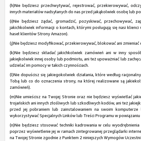
(h)Nie będziesz przechwytywać, rejestrować, przekierowywać, odczy
innych materiałów nadsyłanych do nas przed jakąkolwiek osobę lub p
(i)Nie będziesz żądać, gromadzić, pozyskiwać, przechowywać, z
jakichkolwiek informacji o kontach, którymi posługują się nasi kli
haseł klientów Strony Amazon).
(j)Nie będziesz modyfikować, przekierowywać, blokować ani zmieniać dz
(k)Nie będziesz składać jakichkolwiek zamówień ani w inny sposób
jakiejkolwiek innej osoby lub podmiotu, ani też upoważniać lub zachę
udzielać im pomocy w takich czynnościach.
(l)Nie dopuścisz się jakiegokolwiek działania, które według racjonal
Tobą lub co do oznaczenia strony, na której realizowane są jakiekol
zamówień).
(m)Nie umieścisz na Twojej Stronie oraz nie będziesz wyświetlać ja
trojańskich ani innych złośliwych lub szkodliwych kodów, ani też jakiej
przed jej pobraniem lub zainstalowaniem na swoim komputerze l
wykorzystywać Specjalnych Linków lub Treści Programu w powiązani
(n)Nie będziesz stosować techniki kadrowania w celu wyodrębnienia 
poprzez wyświetlenie jej w ramach zintegrowanej przeglądarki interne
na Twojej Stronie zgodnie z Punktem 2 niniejszych Wymogów Uczestnic