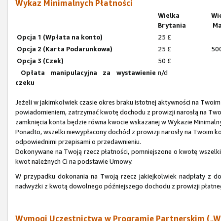
Wykaz Minimalnych Płatności
Wielka
Wi
Brytania
Ma
Opcja 1 (Wpłata na konto)
25 £
Opcja 2 (Karta Podarunkowa)
25 £
50
Opcja 3 (Czek)
50 £
Opłata manipulacyjna za wystawienie
n/d
czeku
Jeżeli w jakimkolwiek czasie okres braku istotnej aktywności na Twoi
powiadomieniem, zatrzymać kwotę dochodu z prowizji narosłą na Tw
zamknięcia konta będzie równa kwocie wskazanej w Wykazie Minimaln
Ponadto, wszelki niewypłacony dochód z prowizji narosły na Twoim 
odpowiednimi przepisami o przedawnieniu.
Dokonywane na Twoją rzecz płatności, pomniejszone o kwotę wszelkich
kwot należnych Ci na podstawie Umowy.
W przypadku dokonania na Twoją rzecz jakiejkolwiek nadpłaty z d
nadwyżki z kwotą dowolnego późniejszego dochodu z prowizji płatn
Wymogi Uczestnictwa w Programie Partnerskim („W