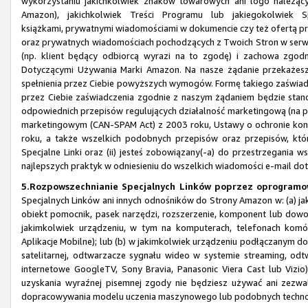
wykorzystaniu jakichkolwiek znaków towarowych ani logo należą
Amazon), jakichkolwiek Treści Programu lub jakiegokolwiek 
książkami, prywatnymi wiadomościami w dokumencie czy też ofertą pr
oraz prywatnych wiadomościach pochodzących z Twoich Stron w serwi
(np. klient będący odbiorcą wyrazi na to zgodę) i zachowa z
Dotyczącymi Używania Marki Amazon. Na nasze żądanie przekażesz
spełnienia przez Ciebie powyższych wymogów. Formę takiego zaświa
przez Ciebie zaświadczenia zgodnie z naszym żądaniem będzie stanow
odpowiednich przepisów regulujących działalność marketingową (na pr
marketingowym (CAN-SPAM Act) z 2003 roku, Ustawy o ochronie kons
roku, a także wszelkich podobnych przepisów oraz przepisów, któr
Specjalne Linki oraz (ii) jesteś zobowiązany(-a) do przestrzegania
najlepszych praktyk w odniesieniu do wszelkich wiadomości e-mail do
5.Rozpowszechnianie Specjalnych Linków poprzez oprogramow
Specjalnych Linków ani innych odnośników do Strony Amazon w: (a) jak
obiekt pomocnik, pasek narzędzi, rozszerzenie, komponent lub dowo
jakimkolwiek urządzeniu, w tym na komputerach, telefonach komór
Aplikacje Mobilne); lub (b) w jakimkolwiek urządzeniu podłączanym do 
satelitarnej, odtwarzacze sygnału wideo w systemie streaming, odtw
internetowe GoogleTV, Sony Bravia, Panasonic Viera Cast lub Vizio
uzyskania wyraźnej pisemnej zgody nie będziesz używać ani zezwa
dopracowywania modelu uczenia maszynowego lub podobnych technol