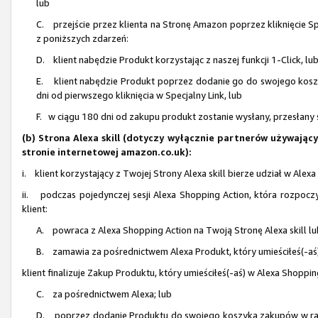
lub
C. przejście przez klienta na Stronę Amazon poprzez kliknięcie Sp
z poniższych zdarzeń:
D. klient nabędzie Produkt korzystając z naszej funkcji 1-Click, lu
E. klient nabędzie Produkt poprzez dodanie go do swojego koszy
dni od pierwszego kliknięcia w Specjalny Link, lub
F. w ciągu 180 dni od zakupu produkt zostanie wysłany, przesłany 
(b) Strona Alexa skill (dotyczy wyłącznie partnerów używają
stronie internetowej amazon.co.uk):
i. klient korzystający z Twojej Strony Alexa skill bierze udział w Ale
ii. podczas pojedynczej sesji Alexa Shopping Action, która rozpocz
klient:
A. powraca z Alexa Shopping Action na Twoją Stronę Alexa skill l
B. zamawia za pośrednictwem Alexa Produkt, który umieściłeś(-aś)
klient finalizuje Zakup Produktu, który umieściłeś(-aś) w Alexa Shoppin
C. za pośrednictwem Alexa; lub
D. poprzez dodanie Produktu do swojego koszyka zakupów w ramach