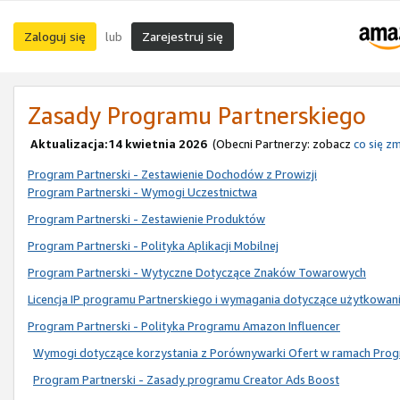
Zaloguj się
Zarejestruj się
lub
Zasady Programu Partnerskiego
Aktualizacja:14 kwietnia 2026
(Obecni Partnerzy: zobacz
co się zm
Program Partnerski - Zestawienie Dochodów z Prowizji
Program Partnerski - Wymogi Uczestnictwa
Program Partnerski - Zestawienie Produktów
Program Partnerski - Polityka Aplikacji Mobilnej
Program Partnerski - Wytyczne Dotyczące Znaków Towarowych
Licencja IP programu Partnerskiego i wymagania dotyczące użytkowan
Program Partnerski - Polityka Programu Amazon Influencer
Wymogi dotyczące korzystania z Porównywarki Ofert w ramach Prog
Program Partnerski - Zasady programu Creator Ads Boost