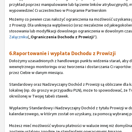
przykład poprzez manipulowanie lub łączenie linków atrybucyjnych), 
wypowiedzieć Ci uczestnictwo w Programie Partnerskim
Możemy co pewien czas nałożyć ograniczenia na możliwość uzyskani
z Prowizji. Dla uniknięcia wątpliwości (oraz niezależnie od jakiegoko
stosowania lub modyfikacji dowolnego ograniczenia w dowolnym czasie
Załączniku
(„
Ograniczenia Dochodu z Prowizji
”).
6.Raportowanie i wypłata Dochodu z Prowizji
Dołożymy uzasadnionych z handlowego punktu widzenia starań, aby do
wewnętrznego monitoringu oraz tworzenia i dostarczania Ci raport
przez Ciebie w danym miesiącu.
Standardowy oraz Nadzwyczajny Dochód z Prowizji są obliczane dla ka
lokalnej (np. do groszy w przypadku PLN), może to spowodować, że Tw
określonej w Twojej tabeli stawek.
Wypłacimy Standardowy i Nadzwyczajny Dochód z tytułu Prowizji w do
kalendarzowego, w którym został on uzyskany, za pomocą wybranej pr
Możesz mieć możliwość wyboru płatności w walucie innej niż domyślna d
zostanie ustalony zgodnie ze standardami operacyjnymi Amazon.