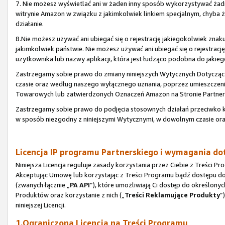
7. Nie możesz wyświetlać ani w żaden inny sposób wykorzystywać ża
witrynie Amazon w związku z jakimkolwiek linkiem specjalnym, chyba
działanie.
8.Nie możesz używać ani ubiegać się o rejestrację jakiegokolwiek zn
jakimkolwiek państwie. Nie możesz używać ani ubiegać się o rejestr
użytkownika lub nazwy aplikacji, która jest łudząco podobna do jaki
Zastrzegamy sobie prawo do zmiany niniejszych Wytycznych Dotyc
czasie oraz według naszego wyłącznego uznania, poprzez umieszczen
Towarowych lub zatwierdzonych Oznaczeń Amazon na Stronie Partners
Zastrzegamy sobie prawo do podjęcia stosownych działań przeciwk
w sposób niezgodny z niniejszymi Wytycznymi, w dowolnym czasie or
Licencja IP programu Partnerskiego i wymagania d
Niniejsza Licencja reguluje zasady korzystania przez Ciebie z Treści
Akceptując Umowę lub korzystając z Treści Programu bądź dostępu do n
(zwanych łącznie „
PA API
”), które umożliwiają Ci dostęp do określonyc
Produktów oraz korzystanie z nich („
Treści Reklamujące Produkty
”
niniejszej Licencji.
1.Ograniczona Licencja na Treści Programu