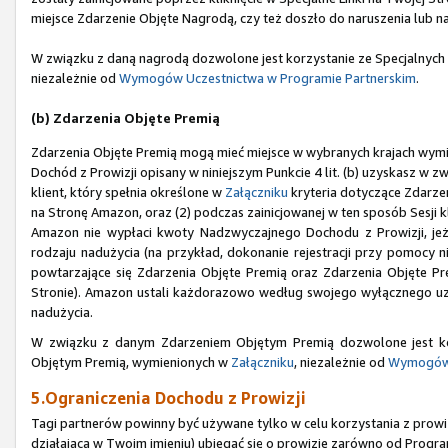
miejsce Zdarzenie Objęte Nagrodą, czy też doszło do naruszenia lub n
W związku z daną nagrodą dozwolone jest korzystanie ze Specjalnych
niezależnie od
Wymogów Uczestnictwa w Programie Partnerskim
.
(b) Zdarzenia Objęte Premią
Zdarzenia Objęte Premią mogą mieć miejsce w wybranych krajach wym
Dochód z Prowizji opisany w niniejszym Punkcie 4 lit. (b) uzyskasz w zw
klient, który spełnia określone w
Załączniku
kryteria dotyczące Zdarzen
na Stronę Amazon, oraz (2) podczas zainicjowanej w ten sposób Sesji 
Amazon nie wypłaci kwoty Nadzwyczajnego Dochodu z Prowizji, jeże
rodzaju nadużycia (na przykład, dokonanie rejestracji przy pomoc
powtarzające się Zdarzenia Objęte Premią oraz Zdarzenia Objęte Prem
Stronie). Amazon ustali każdorazowo według swojego wyłącznego uzna
nadużycia.
W związku z danym Zdarzeniem Objętym Premią dozwolone jest ko
Objętym Premią, wymienionych w
Załączniku
, niezależnie od
Wymogów 
5.Ograniczenia Dochodu z Prowizji
Tagi partnerów powinny być używane tylko w celu korzystania z prowizj
działająca w Twoim imieniu) ubiegać się o prowizje zarówno od Progra