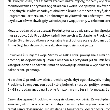
Na Twój wniosek, oraz z zastrzeżeniem naszej zgody, możemy wystawić
monitorowanie i optymalizację działania Twoich Specjalnych Linków 
Specjalnych Linków. W żadnych okolicznościach nie możesz łączyć jaki
Programem Partnerskim, z konkretnym użytkownikiem końcowym Twoj
użytkowników w chwili, gdy wchodzą na Twoją Stronę, w celu monitor
Możesz dodawać oraz usuwać Produkty (oraz powiązane z nimi Specjaln
muszą odsyłać do Produktów (zdefiniowanych w Zestawieniu Produktów)
Twojej Stronie dodatkowe oryginalne treści odnoszące się do danego 
Prime Day) lub strony główne działów (np. dział spożywczy).
Powinieneś usunąć z Twojej Strony wszelkie linki i powiązane z nimi 
promocji na odpowiedniej Stronie Amazon. Na przykład, jeżeli umieścis
kategorii odzież na Stronie Amazon obowiązuje obniżka w wysokości 
zakończeniu promocji.
Nie wolno Ci przedstawiać nieprawidłowych, zbyt ogólnikowych, myln
Produktu, Strony Amazon bądź którejkolwiek z naszych polityk, promocj
64 GB sprzedawanego na Stronie Amazon, nie możesz informować, że z
Ceny i dostępność Produktów mogą się okresowo różnić. Ze względu na 
zmieniać, informacje o cenach i dostępności mogą być wyświetlane na T
temat ceny i dostępności, lub (b) dane na temat ceny i dostępności P