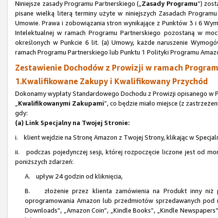
Niniejsze zasady Programu Partnerskiego („
Zasady Programu
”) zos
pisane wielką literą terminy użyte w niniejszych Zasadach Progra
Umowie. Prawa i zobowiązania stron wynikające z Punktów 3 i 6 Wym
Intelektualnej w ramach Programu Partnerskiego pozostaną w mocy
określonych w Punkcie 6 lit. (a) Umowy, każde naruszenie Wymogów
ramach Programu Partnerskiego lub Punktu 1 Polityki Programu Amaz
Zestawienie Dochodów z Prowizji w ramach Programu
1.Kwalifikowane Zakupy i Kwalifikowany Przychód
Dokonamy wypłaty Standardowego Dochodu z Prowizji opisanego w Pun
„
Kwalifikowanymi Zakupami
”, co będzie miało miejsce (z zastrzeże
gdy:
(a) Link Specjalny na Twojej Stronie:
i. klient wejdzie na Stronę Amazon z Twojej Strony, klikając w Specjal
ii. podczas pojedynczej sesji, której rozpoczęcie liczone jest od mo
poniższych zdarzeń:
A. upływ 24 godzin od kliknięcia,
B. złożenie przez klienta zamówienia na Produkt inny niż p
oprogramowania Amazon lub przedmiotów sprzedawanych pod n
Downloads”, „Amazon Coin”, „Kindle Books”, „Kindle Newspapers”, 