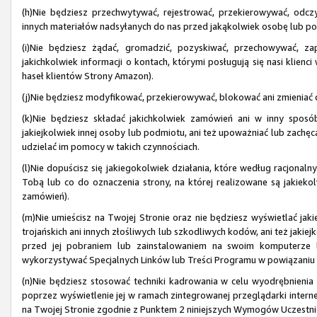
(h)Nie będziesz przechwytywać, rejestrować, przekierowywać, odczy
innych materiałów nadsyłanych do nas przed jakąkolwiek osobę lub p
(i)Nie będziesz żądać, gromadzić, pozyskiwać, przechowywać, z
jakichkolwiek informacji o kontach, którymi posługują się nasi kli
haseł klientów Strony Amazon).
(j)Nie będziesz modyfikować, przekierowywać, blokować ani zmieniać dz
(k)Nie będziesz składać jakichkolwiek zamówień ani w inny sposób
jakiejkolwiek innej osoby lub podmiotu, ani też upoważniać lub zachę
udzielać im pomocy w takich czynnościach.
(l)Nie dopuścisz się jakiegokolwiek działania, które według racjonal
Tobą lub co do oznaczenia strony, na której realizowane są jakiekol
zamówień).
(m)Nie umieścisz na Twojej Stronie oraz nie będziesz wyświetlać ja
trojańskich ani innych złośliwych lub szkodliwych kodów, ani też jakiej
przed jej pobraniem lub zainstalowaniem na swoim komputerze l
wykorzystywać Specjalnych Linków lub Treści Programu w powiązani
(n)Nie będziesz stosować techniki kadrowania w celu wyodrębnienia 
poprzez wyświetlenie jej w ramach zintegrowanej przeglądarki interne
na Twojej Stronie zgodnie z Punktem 2 niniejszych Wymogów Uczestnic