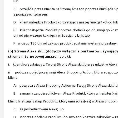
lub
C. przejście przez klienta na Stronę Amazon poprzez kliknięcie Sp
z poniższych zdarzeń:
D. klient nabędzie Produkt korzystając z naszej funkcji 1-Click, lu
E. klient nabędzie Produkt poprzez dodanie go do swojego koszy
dni od pierwszego kliknięcia w Specjalny Link, lub
F. w ciągu 180 dni od zakupu produkt zostanie wysłany, przesłany 
(b) Strona Alexa skill (dotyczy wyłącznie partnerów używają
stronie internetowej amazon.co.uk):
i. klient korzystający z Twojej Strony Alexa skill bierze udział w Ale
ii. podczas pojedynczej sesji Alexa Shopping Action, która rozpocz
klient:
A. powraca z Alexa Shopping Action na Twoją Stronę Alexa skill l
B. zamawia za pośrednictwem Alexa Produkt, który umieściłeś(-aś)
klient finalizuje Zakup Produktu, który umieściłeś(-aś) w Alexa Shoppin
C. za pośrednictwem Alexa; lub
D. poprzez dodanie Produktu do swojego koszyka zakupów w ramach