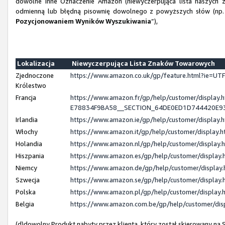
dowolne inne Oznaczenie Amazon (niewyczerpująca lista naszych z
odmienną lub błędną pisownię dowolnego z powyższych słów (np. 
Pozycjonowaniem Wyników Wyszukiwania
”),
Lokalizacja
Niewyczerpująca Lista Znaków Towarowych
Zjednoczone
https://www.amazon.co.uk/gp/feature.html?ie=
Królestwo
Francja
https://www.amazon.fr/gp/help/customer/displ
E78834F9BA58__SECTION_64DE0ED1D744420E9
Irlandia
https://www.amazon.ie/gp/help/customer/displa
Włochy
https://www.amazon.it/gp/help/customer/display
Holandia
https://www.amazon.nl/gp/help/customer/displa
Hiszpania
https://www.amazon.es/gp/help/customer/displa
Niemcy
https://www.amazon.de/gp/help/customer/displa
Szwecja
https://www.amazon.se/gp/help/customer/displa
Polska
https://www.amazon.pl/gp/help/customer/displa
Belgia
https://www.amazon.com.be/gp/help/customer/d
(d)dowolny Produkt nabyty przez klienta, który został skierowany n