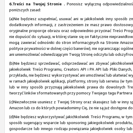
6.Treści na Twojej Stronie .
Ponosisz wyłączną odpowiedzialność 
poniższych zasad:
(a)Nie będziesz uzupełniać, usuwać ani w jakikolwiek inny sposób z
dodatkowych informacji, z zastrzeżeniem że masz prawo dostosowy
oryginalne proporcje obrazu oraz odpowiednio przycinać Treści Progr
nie dopuścić do sytuacji, w której stanie się on faktycznie nieprawid
mogą zawierać odnośniki do stron informacyjnych na Stronie Amazon, 
polityce prywatności w dolnej części banerów); nie ograniczając ogóln
ani uniemożliwiać odwiedzającym Twoją Stronę odczytu lub odszyfrowan
(b)Nie będziesz sprzedawać, odsprzedawać ani zbywać jakichkolwiek 
jakiekolwiek Treści Programu, Creators API i PA API lub Pliki Danych,
przykładu, nie będziesz wykorzystywać ani umożliwiać lub ułatwiać 
w ramach jakiejkolwiek aplikacji, platformy, strony lub serwisu (w ty
lub w inny sposób przyznają jakiekolwiek prawa do dowolnych Treś
tworzyć linków sformatowanych przy pomocy Twojego tagu Partnera na 
(c)Niezwłocznie usuniesz z Twojej Strony oraz skasujesz lub w inny s
Amazon lub co do których powiadomimy Cię, że nie są już dostępne d
(d)Nie będziesz wykorzystywać jakichkolwiek Treści Programu, w tym
sposób sugerujący wsparcie lub sponsoring jakiegokolwiek produktu,
gospodarcze lub innego rodzaju powiązania jakiejkolwiek osoby lu