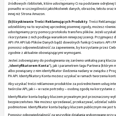
źródłowych i bibliotek, które udostępniamy Ci na podstawie odrębnej li
ponadto w szczególności jakichkolwiek danych, obrazów, tekstu oraz i
innej niż Strona Amazon.
(b)
Uzyskiwanie Treści Reklamujących Produkty
. Treści Reklamują
udzieliliśmy na to wyraźnej uprzedniej pisemnej zgody, możesz również
udostępniamy przy pomocy protokołu transferu plików. Jeżeli uzyskał
i korzystanie z nich podlega warunkom niniejszej Licencji. Przyjmuje
API i PA API lub Plików Danych bądź dowolnych funkcji Creators API i 
ponosisz odpowiedzialność za zapewnienie, by korzystanie przez Ciebi
zgodnie z aktualnie obowiązującymi wymogami.
Jesteś zobowiązany do posługiwania się zarówno unikalną parą klucza
„
Identyfikatorem Konta
”), jak i parametrem tagu Partnera (którym
albo powiązany z nim identyfikator śledzenia nadany w związku z Pro
PA API. Identyfikatory Konta możesz uzyskać w ramach tworzenia konta
Aby uzyskać treści reklamowe produktów za pośrednictwem usług inter
twórców API, jak i – w razie potrzeby – osobną zgodę na korzystanie 
Identyfikator konta będący kluczem prywatnym jest przeznaczony wył
bezpieczeństwo. Nie możesz sprzedawać, przekazywać, udzielać sublice
podmiotowi. Identyfikator konta będący kluczem publicznym nie jest ta
Ponosisz odpowiedzialność za wszystkie działania wykonywane przy uży