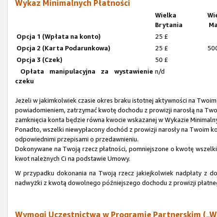
Wykaz Minimalnych Płatności
Wielka
Wi
Brytania
Ma
Opcja 1 (Wpłata na konto)
25 £
Opcja 2 (Karta Podarunkowa)
25 £
50
Opcja 3 (Czek)
50 £
Opłata manipulacyjna za wystawienie
n/d
czeku
Jeżeli w jakimkolwiek czasie okres braku istotnej aktywności na Twoi
powiadomieniem, zatrzymać kwotę dochodu z prowizji narosłą na Tw
zamknięcia konta będzie równa kwocie wskazanej w Wykazie Minimaln
Ponadto, wszelki niewypłacony dochód z prowizji narosły na Twoim 
odpowiednimi przepisami o przedawnieniu.
Dokonywane na Twoją rzecz płatności, pomniejszone o kwotę wszelkich
kwot należnych Ci na podstawie Umowy.
W przypadku dokonania na Twoją rzecz jakiejkolwiek nadpłaty z d
nadwyżki z kwotą dowolnego późniejszego dochodu z prowizji płatn
Wymogi Uczestnictwa w Programie Partnerskim („W