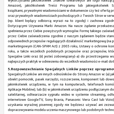
wykorzystaniu jakichkolwiek znaków towarowych ani logo należą
Amazon), jakichkolwiek Treści Programu lub jakiegokolwiek 
książkami, prywatnymi wiadomościami w dokumencie czy też ofertą pr
oraz prywatnych wiadomościach pochodzących z Twoich Stron w serwi
(np. klient będący odbiorcą wyrazi na to zgodę) i zachowa z
Dotyczącymi Używania Marki Amazon. Na nasze żądanie przekażesz
spełnienia przez Ciebie powyższych wymogów. Formę takiego zaświa
przez Ciebie zaświadczenia zgodnie z naszym żądaniem będzie stanow
odpowiednich przepisów regulujących działalność marketingową (na pr
marketingowym (CAN-SPAM Act) z 2003 roku, Ustawy o ochronie kons
roku, a także wszelkich podobnych przepisów oraz przepisów, któr
Specjalne Linki oraz (ii) jesteś zobowiązany(-a) do przestrzegania
najlepszych praktyk w odniesieniu do wszelkich wiadomości e-mail do
5.Rozpowszechnianie Specjalnych Linków poprzez oprogramow
Specjalnych Linków ani innych odnośników do Strony Amazon w: (a) jak
obiekt pomocnik, pasek narzędzi, rozszerzenie, komponent lub dowo
jakimkolwiek urządzeniu, w tym na komputerach, telefonach komór
Aplikacje Mobilne); lub (b) w jakimkolwiek urządzeniu podłączanym do 
satelitarnej, odtwarzacze sygnału wideo w systemie streaming, odtw
internetowe GoogleTV, Sony Bravia, Panasonic Viera Cast lub Vizio
uzyskania wyraźnej pisemnej zgody nie będziesz używać ani zezwa
dopracowywania modelu uczenia maszynowego lub podobnych technol