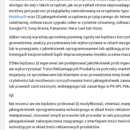
dostępu do niej z takich urządzeń, jak na przykład strona nieposiada
możliwy jest poprzez przeglądarkę zainstalowaną na urządzeniu typu t
Mobilnych
oraz (3) jakiegokolwiek urządzenia przyłączanego do telewiz
satelitarnej, odtwarzacze sygnału video w systemie streaming, odtwarza
GoogleTV, Sony Bravia, Panasonic Viera Cast lub Vizio).
(e)Bez naszej wyraźnej uprzedniej pisemnej zgody nie będziesz korzyst
gromadzenia, analizy, pozyskiwania lub wykorzystania w celach niez
lub w powiązaniu z jakimkolwiek oprogramowaniem lub aplikacją prze
treningach bezpośrednich bądź dopracowywaniu modelu uczenia mas
(f)Nie będziesz (i) ingerować ani podejmować jakichkolwiek prób ingere
ani wykorzystywać Treści Reklamujących Produkty na potrzeby market
inicjatywy ze sprzedawcami lub klientami oraz prowadzenia innej działal
czytelności lub możliwości rozszyfrowania treści jakiegokolwiek zawi
lub prawach zastrzeżonych, widniejącego lub zawartego w PA API, Plik
(g)
Nie możesz ani nie będziesz próbować (i) modyfikować, zmieniać, mani
jakiegokolwiek oprogramowania wchodzącego w skład treści reklamowyc
manipulować, stosować innych procesów lub procedur w celu pozyska
jakiegokolwiek zabezpieczenia związanego z interfejsem treści twórc
wchodzącym w skład treści reklamowych produktów.