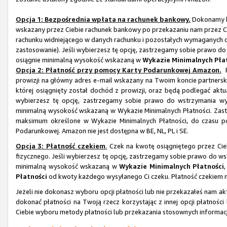
Opcja 1: Bezpośrednia wpłata na rachunek bankowy.
Dokonamy b
wskazany przez Ciebie rachunek bankowy po przekazaniu nam przez 
rachunku widniejącego w danych rachunku i pozostałych wymaganych dan
zastosowanie). Jeśli wybierzesz tę opcję, zastrzegamy sobie prawo do
osiągnie minimalną wysokość wskazaną w
Wykazie Minimalnych Pła
Opcja 2: Płatność przy pomocy Karty Podarunkowej Amazon.
P
prowizji na główny adres e-mail wskazany na Twoim koncie partner
której osiągnięty został dochód z prowizji, oraz będą podlegać ak
wybierzesz tę opcję, zastrzegamy sobie prawo do wstrzymania wy
minimalną wysokość wskazaną w Wykazie Minimalnych Płatności. Zastr
maksimum określone w Wykazie Minimalnych Płatności, do czasu po
Podarunkowej. Amazon nie jest dostępna w BE, NL, PL i SE.
Opcja 3: Płatność czekiem
.
Czek na kwotę osiągniętego przez Cie
fizycznego. Jeśli wybierzesz tę opcję, zastrzegamy sobie prawo do ws
minimalną wysokość wskazaną w
Wykazie Minimalnych Płatności
Płatności
od kwoty każdego wysyłanego Ci czeku. Płatność czekiem nie
Jeżeli nie dokonasz wyboru opcji płatności lub nie przekazałeś nam 
dokonać płatności na Twoją rzecz korzystając z innej opcji płatnoś
Ciebie wyboru metody płatności lub przekazania stosownych informacj