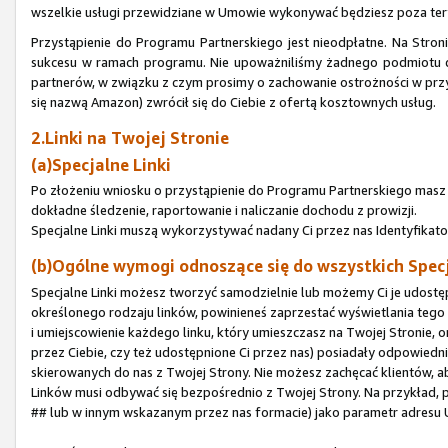
wszelkie usługi przewidziane w Umowie wykonywać będziesz poza te
Przystąpienie do Programu Partnerskiego jest nieodpłatne. Na Stron
sukcesu w ramach programu. Nie upoważniliśmy żadnego podmiotu do
partnerów, w związku z czym prosimy o zachowanie ostrożności w przy
się nazwą Amazon) zwrócił się do Ciebie z ofertą kosztownych usług.
2.Linki na Twojej Stronie
(a)Specjalne Linki
Po złożeniu wniosku o przystąpienie do Programu Partnerskiego masz p
dokładne śledzenie, raportowanie i naliczanie dochodu z prowizji.
Specjalne Linki muszą wykorzystywać nadany Ci przez nas Identyfikato
(b)Ogólne wymogi odnoszące się do wszystkich Spec
Specjalne Linki możesz tworzyć samodzielnie lub możemy Ci je udostępn
określonego rodzaju linków, powinieneś zaprzestać wyświetlania tego 
i umiejscowienie każdego linku, który umieszczasz na Twojej Stronie, o
przez Ciebie, czy też udostępnione Ci przez nas) posiadały odpowied
skierowanych do nas z Twojej Strony. Nie możesz zachęcać klientów, a
Linków musi odbywać się bezpośrednio z Twojej Strony. Na przykład, p
## lub w innym wskazanym przez nas formacie) jako parametr adresu 