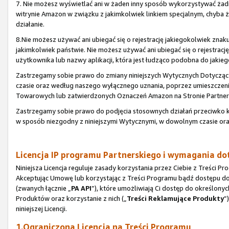
7. Nie możesz wyświetlać ani w żaden inny sposób wykorzystywać ża
witrynie Amazon w związku z jakimkolwiek linkiem specjalnym, chyba
działanie.
8.Nie możesz używać ani ubiegać się o rejestrację jakiegokolwiek zn
jakimkolwiek państwie. Nie możesz używać ani ubiegać się o rejestr
użytkownika lub nazwy aplikacji, która jest łudząco podobna do jaki
Zastrzegamy sobie prawo do zmiany niniejszych Wytycznych Dotyc
czasie oraz według naszego wyłącznego uznania, poprzez umieszczen
Towarowych lub zatwierdzonych Oznaczeń Amazon na Stronie Partners
Zastrzegamy sobie prawo do podjęcia stosownych działań przeciwk
w sposób niezgodny z niniejszymi Wytycznymi, w dowolnym czasie or
Licencja IP programu Partnerskiego i wymagania d
Niniejsza Licencja reguluje zasady korzystania przez Ciebie z Treści
Akceptując Umowę lub korzystając z Treści Programu bądź dostępu do n
(zwanych łącznie „
PA API
”), które umożliwiają Ci dostęp do określonyc
Produktów oraz korzystanie z nich („
Treści Reklamujące Produkty
”
niniejszej Licencji.
1.Ograniczona Licencja na Treści Programu