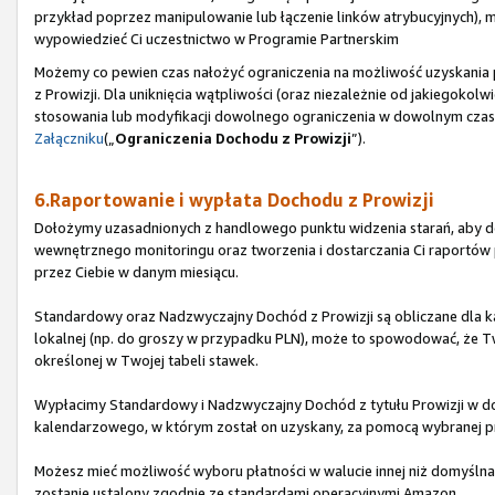
przykład poprzez manipulowanie lub łączenie linków atrybucyjnych), 
wypowiedzieć Ci uczestnictwo w Programie Partnerskim
Możemy co pewien czas nałożyć ograniczenia na możliwość uzyskani
z Prowizji. Dla uniknięcia wątpliwości (oraz niezależnie od jakiegoko
stosowania lub modyfikacji dowolnego ograniczenia w dowolnym czasie
Załączniku
(„
Ograniczenia Dochodu z Prowizji
”).
6.Raportowanie i wypłata Dochodu z Prowizji
Dołożymy uzasadnionych z handlowego punktu widzenia starań, aby do
wewnętrznego monitoringu oraz tworzenia i dostarczania Ci raport
przez Ciebie w danym miesiącu.
Standardowy oraz Nadzwyczajny Dochód z Prowizji są obliczane dla ka
lokalnej (np. do groszy w przypadku PLN), może to spowodować, że Tw
określonej w Twojej tabeli stawek.
Wypłacimy Standardowy i Nadzwyczajny Dochód z tytułu Prowizji w do
kalendarzowego, w którym został on uzyskany, za pomocą wybranej pr
Możesz mieć możliwość wyboru płatności w walucie innej niż domyślna d
zostanie ustalony zgodnie ze standardami operacyjnymi Amazon.