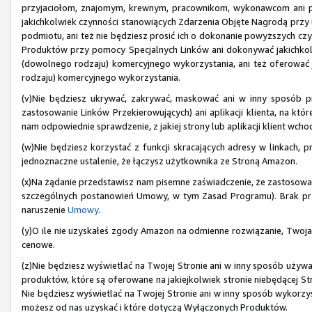
przyjaciołom, znajomym, krewnym, pracownikom, wykonawcom ani 
jakichkolwiek czynności stanowiących Zdarzenia Objęte Nagrodą przy uż
podmiotu, ani też nie będziesz prosić ich o dokonanie powyższych czyn
Produktów przy pomocy Specjalnych Linków ani dokonywać jakichkol
(dowolnego rodzaju) komercyjnego wykorzystania, ani też oferować
rodzaju) komercyjnego wykorzystania.
(v)Nie będziesz ukrywać, zakrywać, maskować ani w inny sposób pr
zastosowanie Linków Przekierowujących) ani aplikacji klienta, na kt
nam odpowiednie sprawdzenie, z jakiej strony lub aplikacji klient wch
(w)Nie będziesz korzystać z funkcji skracających adresy w linkach, p
jednoznaczne ustalenie, że łączysz użytkownika ze Stroną Amazon.
(x)Na żądanie przedstawisz nam pisemne zaświadczenie, że zastosow
szczególnych postanowień Umowy, w tym Zasad Programu). Brak pr
naruszenie
Umowy
.
(y)O ile nie uzyskałeś zgody Amazon na odmienne rozwiązanie, Twoja
cenowe.
(z)Nie będziesz wyświetlać na Twojej Stronie ani w inny sposób używ
produktów, które są oferowane na jakiejkolwiek stronie niebędącej 
Nie będziesz wyświetlać na Twojej Stronie ani w inny sposób wykorzyst
możesz od nas uzyskać i które dotyczą Wyłączonych Produktów.