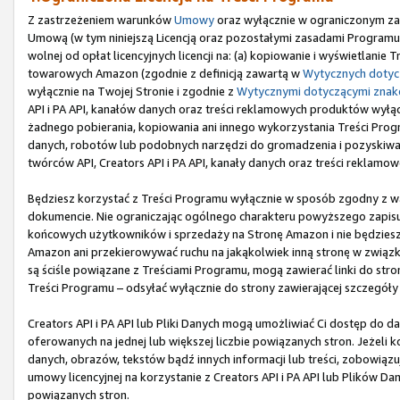
Z zastrzeżeniem warunków
Umowy
oraz wyłącznie w ograniczonym zak
Umową (w tym niniejszą Licencją oraz pozostałymi zasadami Programu),
wolnej od opłat licencyjnych licencji na: (a) kopiowanie i wyświetlani
towarowych Amazon (zgodnie z definicją zawartą w
Wytycznych doty
wyłącznie na Twojej Stronie i zgodnie z
Wytycznymi dotyczącymi zna
API i PA API, kanałów danych oraz treści reklamowych produktów wyłączni
żadnego pobierania, kopiowania ani innego wykorzystania Treści Program
danych, robotów lub podobnych narzędzi do gromadzenia i pozyskiwania
twórców API, Creators API i PA API, kanały danych oraz treści reklamo
Będziesz korzystać z Treści Programu wyłącznie w sposób zgodny z 
dokumencie. Nie ograniczając ogólnego charakteru powyższego zapisu,
końcowych użytkowników i sprzedaży na Stronę Amazon i nie będziesz u
Amazon ani przekierowywać ruchu na jakąkolwiek inną stronę w związku
są ściśle powiązane z Treściami Programu, mogą zawierać linki do st
Treści Programu – odsyłać wyłącznie do strony zawierającej szczegóły
Creators API i PA API lub Pliki Danych mogą umożliwiać Ci dostęp do d
oferowanych na jednej lub większej liczbie powiązanych stron. Jeżeli k
danych, obrazów, tekstów bądź innych informacji lub treści, zobowiąz
umowy licencyjnej na korzystanie z Creators API i PA API lub Plików Da
powiązanych stron.