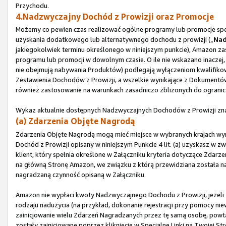
Przychodu.
4.Nadzwyczajny Dochód z Prowizji oraz Promocje
Możemy co pewien czas realizować ogólne programy lub promocje spec
uzyskania dodatkowego lub alternatywnego dochodu z prowizji („
Nad
jakiegokolwiek terminu określonego w niniejszym punkcie), Amazon za
programu lub promocji w dowolnym czasie. O ile nie wskazano inaczej,
nie obejmują nabywania Produktów) podlegają wyłączeniom kwalifikow
Zestawienia Dochodów z Prowizji, a wszelkie wynikające z Dokument
również zastosowanie na warunkach zasadniczo zbliżonych do ogranic
Wykaz aktualnie dostępnych Nadzwyczajnych Dochodów z Prowizji zna
(a) Zdarzenia Objęte Nagrodą
Zdarzenia Objęte Nagrodą mogą mieć miejsce w wybranych krajach w
Dochód z Prowizji opisany w niniejszym Punkcie 4 lit. (a) uzyskasz w zw
klient, który spełnia określone w Załączniku kryteria dotyczące Zdarz
na główną Stronę Amazon, we związku z którą przewidziana została nagr
nagradzaną czynność opisaną w Załączniku.
Amazon nie wypłaci kwoty Nadzwyczajnego Dochodu z Prowizji, jeżeli 
rodzaju nadużycia (na przykład, dokonanie rejestracji przy pomocy 
zainicjowanie wielu Zdarzeń Nagradzanych przez tę samą osobę, powta
zostały zainicjowane poprzez kliknięcie w Specjalne Linki na Twojej 