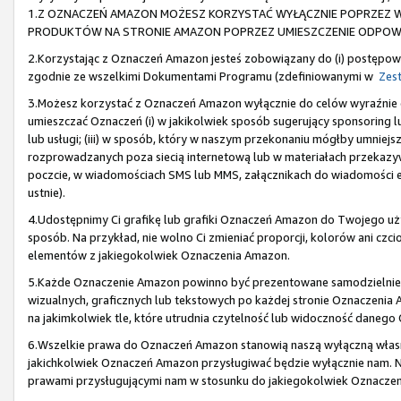
1.Z OZNACZEŃ AMAZON MOŻESZ KORZYSTAĆ WYŁĄCZNIE POPRZEZ W
PRODUKTÓW NA STRONIE AMAZON POPRZEZ UMIESZCZENIE ODPOWIE
2.Korzystając z Oznaczeń Amazon jesteś zobowiązany do (i) postępowa
zgodnie ze wszelkimi Dokumentami Programu (zdefiniowanymi w
Zest
3.Możesz korzystać z Oznaczeń Amazon wyłącznie do celów wyraźni
umieszczać Oznaczeń (i) w jakikolwiek sposób sugerujący sponsoring lu
lub usługi; (iii) w sposób, który w naszym przekonaniu mógłby umniejs
rozprowadzanych poza siecią internetową lub w materiałach przekazyw
poczcie, w wiadomościach SMS lub MMS, załącznikach do wiadomości e-
ustnie).
4.Udostępnimy Ci grafikę lub grafiki Oznaczeń Amazon do Twojego u
sposób. Na przykład, nie wolno Ci zmieniać proporcji, kolorów ani cz
elementów z jakiegokolwiek Oznaczenia Amazon.
5.Każde Oznaczenie Amazon powinno być prezentowane samodzielnie,
wizualnych, graficznych lub tekstowych po każdej stronie Oznaczeni
na jakimkolwiek tle, które utrudnia czytelność lub widoczność daneg
6.Wszelkie prawa do Oznaczeń Amazon stanowią naszą wyłączną własno
jakichkolwiek Oznaczeń Amazon przysługiwać będzie wyłącznie nam. Ni
prawami przysługującymi nam w stosunku do jakiegokolwiek Oznacze