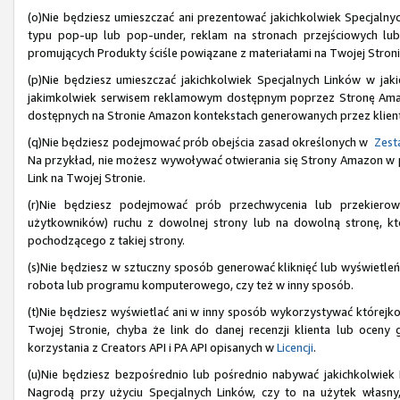
(o)Nie będziesz umieszczać ani prezentować jakichkolwiek Specjaln
typu pop-up lub pop-under, reklam na stronach przejściowych lu
promujących Produkty ściśle powiązane z materiałami na Twojej Stroni
(p)Nie będziesz umieszczać jakichkolwiek Specjalnych Linków w jak
jakimkolwiek serwisem reklamowym dostępnym poprzez Stronę Amazon
dostępnych na Stronie Amazon kontekstach generowanych przez klien
(q)Nie będziesz podejmować prób obejścia zasad określonych w
Zesta
Na przykład, nie możesz wywoływać otwierania się Strony Amazon w prz
Link na Twojej Stronie.
(r)Nie będziesz podejmować prób przechwycenia lub przekiero
użytkowników) ruchu z dowolnej strony lub na dowolną stronę, któ
pochodzącego z takiej strony.
(s)Nie będziesz w sztuczny sposób generować kliknięć lub wyświetleń
robota lub programu komputerowego, czy też w inny sposób.
(t)Nie będziesz wyświetlać ani w inny sposób wykorzystywać którejkol
Twojej Stronie, chyba że link do danej recenzji klienta lub ocen
korzystania z Creators API i PA API opisanych w
Licencji
.
(u)Nie będziesz bezpośrednio lub pośrednio nabywać jakichkolwiek
Nagrodą przy użyciu Specjalnych Linków, czy to na użytek własny