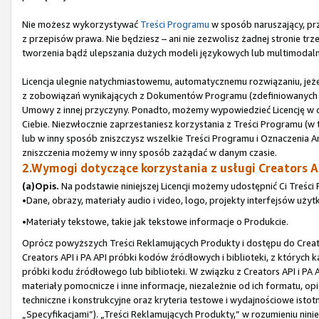
Nie możesz wykorzystywać
Treści Programu
w sposób naruszający, prz
z przepisów prawa. Nie będziesz – ani nie zezwolisz żadnej stronie t
tworzenia bądź ulepszania dużych modeli językowych lub multimodaln
Licencja ulegnie natychmiastowemu, automatycznemu rozwiązaniu, jeże
z zobowiązań wynikających z Dokumentów Programu (zdefiniowanych w 
Umowy z innej przyczyny. Ponadto, możemy wypowiedzieć Licencję w
Ciebie. Niezwłocznie zaprzestaniesz korzystania z Treści Programu (w t
lub w inny sposób zniszczysz wszelkie Treści Programu i Oznaczenia Am
zniszczenia możemy w inny sposób zażądać w danym czasie.
2.Wymogi dotyczące korzystania z usługi Creators AP
(a)Opis.
Na podstawie niniejszej Licencji możemy udostępnić Ci Treści 
•Dane, obrazy, materiały audio i video, logo, projekty interfejsów użyt
•Materiały tekstowe, takie jak tekstowe informacje o Produkcie.
Oprócz powyższych Treści Reklamujących Produkty i dostępu do Creato
Creators API i PA API próbki kodów źródłowych i biblioteki, z których 
próbki kodu źródłowego lub biblioteki. W związku z Creators API i PA
materiały pomocnicze i inne informacje, niezależnie od ich formatu, o
techniczne i konstrukcyjne oraz kryteria testowe i wydajnościowe istot
„Specyfikacjami”). „Treści Reklamujących Produkty,” w rozumieniu nin