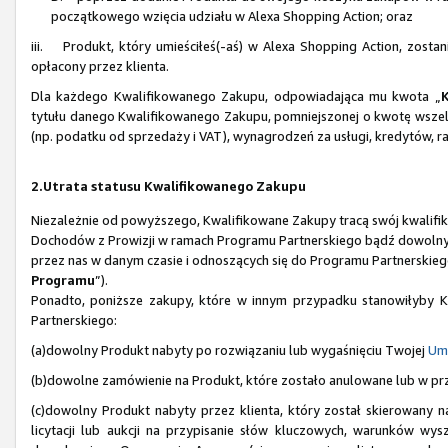
początkowego wzięcia udziału w Alexa Shopping Action; oraz
iii. Produkt, który umieściłeś(-aś) w Alexa Shopping Action, zosta
opłacony przez klienta.
Dla każdego Kwalifikowanego Zakupu, odpowiadająca mu kwota „
tytułu danego Kwalifikowanego Zakupu, pomniejszonej o kwotę wszel
(np. podatku od sprzedaży i VAT), wynagrodzeń za usługi, kredytów, r
2.Utrata statusu Kwalifikowanego Zakupu
Niezależnie od powyższego, Kwalifikowane Zakupy tracą swój kwalifiko
Dochodów z Prowizji w ramach Programu Partnerskiego bądź dowolnych
przez nas w danym czasie i odnoszących się do Programu Partnerskiego
Programu
”).
Ponadto, poniższe zakupy, które w innym przypadku stanowiłyby Kw
Partnerskiego:
(a)dowolny Produkt nabyty po rozwiązaniu lub wygaśnięciu Twojej
Um
(b)dowolne zamówienie na Produkt, które zostało anulowane lub w pr
(c)dowolny Produkt nabyty przez klienta, który został skierowany
licytacji lub aukcji na przypisanie słów kluczowych, warunków wys