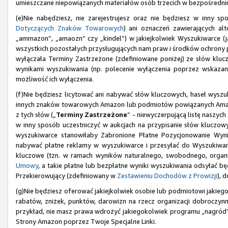
umieszczane niepowiązanych materiałów osób trzecich w bezpośrednim
(e)Nie nabędziesz, nie zarejestrujesz oraz nie będziesz w inny
Dotyczących Znaków Towarowych
) ani oznaczeń zawierających al
„ammazon”, „amaozn” czy „kindel”) w jakiejkolwiek Wyszukiwarce (j
wszystkich pozostałych przysługujących nam praw i środków ochrony
wyłączała Terminy Zastrzeżone (zdefiniowane poniżej) ze słów klu
wynikami wyszukiwania (np. polecenie wyłączenia poprzez wskazan
możliwość ich wyłączenia.
(f)Nie będziesz licytować ani nabywać słów kluczowych, haseł wyszuk
innych znaków towarowych Amazon lub podmiotów powiązanych Amazo
z tych słów („
Terminy Zastrzeżone
” - niewyczerpującą listę naszy
w inny sposób uczestniczyć w aukcjach na przypisanie słów kluczow
wyszukiwarce stanowiłaby Zabronione Płatne Pozycjonowanie Wy
nabywać płatne reklamy w wyszukiwarce i przesyłać do Wyszukiware
kluczowe (tzn. w ramach wyników naturalnego, swobodnego, organi
Umowy
, a takie płatne lub bezpłatne wyniki wyszukiwania odsyłać b
Przekierowujący (zdefiniowany w
Zestawieniu Dochodów z Prowizji
), 
(g)Nie będziesz oferować jakiejkolwiek osobie lub podmiotowi jakiego
rabatów, zniżek, punktów, darowizn na rzecz organizacji dobroczynny
przykład, nie masz prawa wdrożyć jakiegokolwiek programu „nagród
Strony Amazon poprzez Twoje Specjalne Linki.