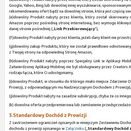
Google, Yahoo, Bing lub dowolnej innej wyszukiwarce, sponsorowanym
rekomendowaniu ofert bądź na dowolnej stronie, która jest częścią sie
(e)dowolny Produkt nabyty przez klienta, który został skierowany
Amazon poprzez pośrednią stronę internetową, bez wymogu kliknięcia 
danej stronie pośredniej („
Link Przekierowujący
”),
(f)dowolny Produkt nabyty przez klienta, jeżeli dany klient nie prze
(g)dowolny zakup Produktu, który nie został prawidłowo odnotowan
z Twojej strony na odpowiednią Stronę Amazon,
(h)dowolny Produkt nabyty poprzez Specjalny Link w Aplikacji Mobiln
Zatwierdzonej Aplikacji Mobilnej nie był obsługiwany przez Creators AP
rodzaju łącza, które Ci udostępniamy,
(i)dowolny Produkt, w stosunku do którego miało miejsce Zdarzenie Ob
Prowizji, z odpowiadającym mu Nadzwyczajnym Dochodem z Prowizji)
(j)dowolny Produkt nabyty na zasadzie subskrypcji, chyba że co inne
(k) dowolna oferta przedpremierowa lub zamówienie przedsprzedażowe
3.Standardowy Dochód z Prowizji
Z zastrzeżeniem ograniczeń opisanych w niniejszym Zestawieniu Doch
dochodu z prowizji opisanego w
Załączniku
(„
Standardowy Dochód z