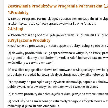
Zestawienie Produktów w Programie Partnerskim („
1.Produkty
W ramach Programu Partnerskiego, z zastrzeżeniem uzupełnień i wyłą
artykuł fizyczny lub cyfrowy sprzedawany na Stronie Amazon.
2.Usługi
W Produktach nie są obecnie ujęte jakiekolwiek usługi inne niż Usługi
3.Wyłączone Produkty
Niezależnie od powyższego, następujące produkty i usługi są obecni
(a) dowolny produkt lub usługa sprzedawana w witrynie, do której pr
programie „Reklamy produktów" („Product Ads") lub sprzedawana w wit
wyświetlany w serwisie Amazon),
(b) wszelkie napoje alkoholowe reklamowane w Sklepie użytkownika, je
produkcję, sprzedaż hurtową lub dystrybucję napojów alkoholowych lub 
(c) preparaty do początkowego żywienia niemowląt, napoje alkoholo
publikowania ofert w witrynach Amazon w UE i Wielkiej Brytanii,
(d) ziołowe produkty do palenia, jeśli reklamujesz je na stronie Amazon
(e) produkty bez zamierzonego celu medycznego, o których mowa w zał
reklamujesz je na stronie Amazon FR,