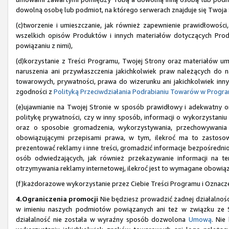
dowolną osobę lub podmiot, na którego serwerach znajduje się Twoja 
(c)tworzenie i umieszczanie, jak również zapewnienie prawidłowośc
wszelkich opisów Produktów i innych materiałów dotyczących Produ
powiązaniu z nimi),
(d)korzystanie z Treści Programu, Twojej Strony oraz materiałów 
naruszenia ani przywłaszczenia jakichkolwiek praw należących do 
towarowych, prywatności, prawa do wizerunku ani jakichkolwiek inny
zgodności z
Polityką Przeciwdziałania Podrabianiu Towarów w Progr
(e)ujawnianie na Twojej Stronie w sposób prawidłowy i adekwatny 
politykę prywatności, czy w inny sposób, informacji o wykorzystaniu p
oraz o sposobie gromadzenia, wykorzystywania, przechowywania
obowiązującymi przepisami prawa, w tym, ilekroć ma to zastosow
prezentować reklamy i inne treści, gromadzić informacje bezpośredni
osób odwiedzających, jak również przekazywanie informacji na 
otrzymywania reklamy internetowej, ilekroć jest to wymagane obowią
(f)każdorazowe wykorzystanie przez Ciebie Treści Programu i Oznacz
4.Ograniczenia promocji
Nie będziesz prowadzić żadnej działalnośc
w imieniu naszych podmiotów powiązanych ani też w związku ze S
działalność nie została w wyraźny sposób dozwolona
Umową
. Nie