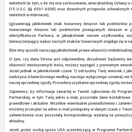
nieletnich (w tym, o ile ma ona zastosowanie, amerykańskiej Ustawy o o
(15 U.S.C. §§ 6501-6506) oraz dowolnych przepisów uchwalonych 
nieletnich w Internecie);
(g)zawierają jakikolwiek znak towarowy Amazon lub podmiotów p
towarowego Amazon lub podmiotów powiązanych Amazon w jaki
identyfikatorze Partnera, w jakiejkolwiek nazwie użytkownika, 
(niewyczerpujący wykaz naszych znaków towarowych znajduje się w na
(h)w inny sposób naruszają jakiekolwiek prawa własności intelektualnej
O tym, czy dana Strona jest odpowiednia, decydować będziemy we
obecność niestosownych treści, możesz wystąpić z ponownym wnios
Jeżeli jednak w jakimkolwiek czasie 1) odrzucimy Twój wniosek z ja
nadużycia (stwierdzonego według naszego wyłącznego uznania), nie 
naszej uprzedniej zgody. Procedurę uzyskania uprzedniej zgody może
Zapewnisz, by informacje zawartej w Twoim zgłoszeniu do Program
Partnerskiej, w tym Twój adres e-mail, pozostałe dane kontaktowe 
prawidłowe i aktualne. Wszelkie ewentualne powiadomienia i zatwi
możemy przesyłać na adres e-mail powiązany w danym czasie z Twoim
zatwierdzenia oraz pozostałą korespondencję wysłaną na powyższy 
aktualny.
Jeżeli jesteś osobą spoza USA uczestniczącą w Programie Partnersk