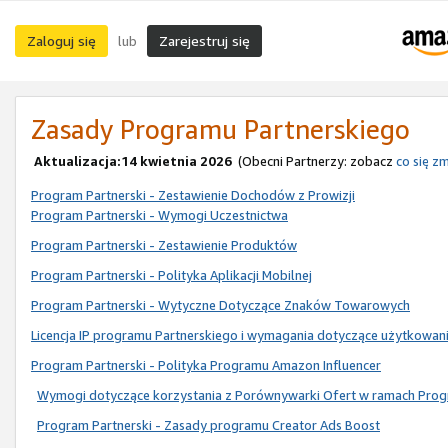
Zaloguj się
Zarejestruj się
lub
Zasady Programu Partnerskiego
Aktualizacja:14 kwietnia 2026
(Obecni Partnerzy: zobacz
co się zm
Program Partnerski - Zestawienie Dochodów z Prowizji
Program Partnerski - Wymogi Uczestnictwa
Program Partnerski - Zestawienie Produktów
Program Partnerski - Polityka Aplikacji Mobilnej
Program Partnerski - Wytyczne Dotyczące Znaków Towarowych
Licencja IP programu Partnerskiego i wymagania dotyczące użytkowan
Program Partnerski - Polityka Programu Amazon Influencer
Wymogi dotyczące korzystania z Porównywarki Ofert w ramach Prog
Program Partnerski - Zasady programu Creator Ads Boost