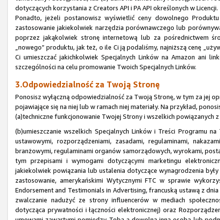
dotyczących korzystania z Creators API i PA API określonych w Licencji.
Ponadto, jeżeli postanowisz wyświetlić ceny dowolnego Produk
zastosowanie jakiekolwiek narzędzia porównawczego lub porównywa
poprzez jakąkolwiek stronę internetową lub za pośrednictwem śr
„nowego” produktu, jak też, o ile Ci ją podaliśmy, najniższą cenę „u
Ci umieszczać jakichkolwiek Specjalnych Linków na Amazon ani li
szczególności na celu promowanie Twoich Specjalnych Linków.
3.Odpowiedzialność za Twoją Stronę
Ponosisz wyłączną odpowiedzialność za Twoją Stronę, w tym za jej opr
pojawiające się na niej lub w ramach niej materiały. Na przykład, pono
(a)techniczne funkcjonowanie Twojej Strony i wszelkich powiązanych z
(b)umieszczanie wszelkich Specjalnych Linków i Treści Programu n
ustawowymi, rozporządzeniami, zasadami, regulaminami, nakazami
branżowymi, regulaminami organów samorządowych, wyrokami, posta
tym przepisami i wymogami dotyczącymi marketingu elektroniczne
jakiekolwiek powiązania lub ustalenia dotyczące wynagrodzenia były 
zastosowanie, amerykańskimi Wytycznymi FTC w sprawie wykorzys
Endorsement and Testimonials in Advertising, francuską ustawą z dni
zwalczanie nadużyć ze strony influencerów w mediach społeczn
dotycząca prywatności i łączności elektronicznej) oraz Rozporząd
umowami zawartymi pomiędzy Tobą a dowolną inną osobą lub podmi