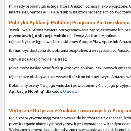
(f) każdy produkt lub usługa, które Amazon oznaczy jako wyłączone. 
interfejsie Creators API i PA API lub w naszych narzędziach do tworzeni
Polityka Aplikacji Mobilnej Programu Partnerskiego (
Jeżeli Twoja Strona zawiera oprogramowanie zaprojektowane lub prze
przenośnych („
Aplikacja Mobilna
”), Twoja Aplikacja Mobilna:
(a)musi być dostępna w ofercie sklepów Google Play, Apple lub Amazo
(b)musi być dostępna do pobrania bezpłatnie, a wszystkie linki Amazo
(c)musi posiadać oryginalną treść,
(d)nie może naśladować funkcji własnych aplikacji zakupowych Amazon
(e)nie może obsługiwać ani wyświetlać stron internetowych Amazon w
Dokonamy oceny Twojego wniosku i powiadomimy Cię o jego przyjęciu 
Aplikację Mobilną
” dla celów
Umowy
.
Wytyczne Dotyczące Znaków Towarowych w Program
Niniejsze Wytyczne mają zastosowanie do korzystania z oznaczeń, któ
przestrzeganie niniejszych Wytycznych jest wymagane w każdym czasi
Wytycznych spowoduje automatyczne rozwiązanie wszelkich licencji, 