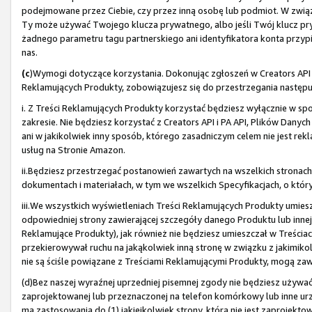
podejmowane przez Ciebie, czy przez inną osobę lub podmiot. W związku
Ty może używać Twojego klucza prywatnego, albo jeśli Twój klucz pry
żadnego parametru tagu partnerskiego ani identyfikatora konta przypi
nas.
(c
)Wymogi dotyczące korzystania. Dokonując zgłoszeń w Creators API i 
Reklamujących Produkty, zobowiązujesz się do przestrzegania nastę
i. Z Treści Reklamujących Produkty korzystać będziesz wyłącznie w spo
zakresie. Nie będziesz korzystać z Creators API i PA API, Plików Danyc
ani w jakikolwiek inny sposób, którego zasadniczym celem nie jest 
usług na Stronie Amazon.
ii.Będziesz przestrzegać postanowień zawartych na wszelkich stronac
dokumentach i materiałach, w tym we wszelkich Specyfikacjach, o który
iii.We wszystkich wyświetleniach Treści Reklamujących Produkty umies
odpowiedniej strony zawierającej szczegóły danego Produktu lub innej
Reklamujące Produkty), jak również nie będziesz umieszczał w Treściac
przekierowywał ruchu na jakąkolwiek inną stronę w związku z jakimikol
nie są ściśle powiązane z Treściami Reklamującymi Produkty, mogą zawi
(d)Bez naszej wyraźnej uprzedniej pisemnej zgody nie będziesz używać T
zaprojektowanej lub przeznaczonej na telefon komórkowy lub inne urz
ma zastosowania do (1) jakiejkolwiek strony, która nie jest zaprojekt