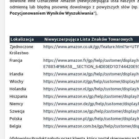
dowolne inne Oznaczenie Amazon (niewyczerpująca lista naszych z
odmienną lub błędną pisownię dowolnego z powyższych słów (np. 
Pozycjonowaniem Wyników Wyszukiwania
”),
Lokalizacja
Niewyczerpująca Lista Znaków Towarowych
Zjednoczone
https://www.amazon.co.uk/gp/feature.html?ie=
Królestwo
Francja
https://www.amazon.fr/gp/help/customer/displ
E78834F9BA58__SECTION_64DE0ED1D744420E9
Irlandia
https://www.amazon.ie/gp/help/customer/displa
Włochy
https://www.amazon.it/gp/help/customer/display
Holandia
https://www.amazon.nl/gp/help/customer/displa
Hiszpania
https://www.amazon.es/gp/help/customer/displa
Niemcy
https://www.amazon.de/gp/help/customer/displa
Szwecja
https://www.amazon.se/gp/help/customer/displa
Polska
https://www.amazon.pl/gp/help/customer/displa
Belgia
https://www.amazon.com.be/gp/help/customer/d
(d)dowolny Produkt nabyty przez klienta, który został skierowany n