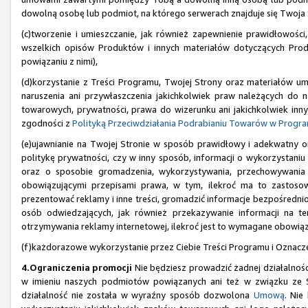
dowolną osobę lub podmiot, na którego serwerach znajduje się Twoja 
(c)tworzenie i umieszczanie, jak również zapewnienie prawidłowośc
wszelkich opisów Produktów i innych materiałów dotyczących Produ
powiązaniu z nimi),
(d)korzystanie z Treści Programu, Twojej Strony oraz materiałów 
naruszenia ani przywłaszczenia jakichkolwiek praw należących do 
towarowych, prywatności, prawa do wizerunku ani jakichkolwiek inny
zgodności z
Polityką Przeciwdziałania Podrabianiu Towarów w Progr
(e)ujawnianie na Twojej Stronie w sposób prawidłowy i adekwatny 
politykę prywatności, czy w inny sposób, informacji o wykorzystaniu p
oraz o sposobie gromadzenia, wykorzystywania, przechowywania
obowiązującymi przepisami prawa, w tym, ilekroć ma to zastosow
prezentować reklamy i inne treści, gromadzić informacje bezpośredni
osób odwiedzających, jak również przekazywanie informacji na 
otrzymywania reklamy internetowej, ilekroć jest to wymagane obowią
(f)każdorazowe wykorzystanie przez Ciebie Treści Programu i Oznacz
4.Ograniczenia promocji
Nie będziesz prowadzić żadnej działalnośc
w imieniu naszych podmiotów powiązanych ani też w związku ze S
działalność nie została w wyraźny sposób dozwolona
Umową
. Nie