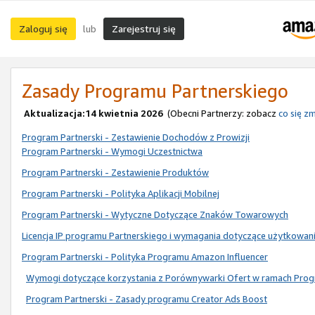
Zaloguj się
Zarejestruj się
lub
Zasady Programu Partnerskiego
Aktualizacja:14 kwietnia 2026
(Obecni Partnerzy: zobacz
co się zm
Program Partnerski - Zestawienie Dochodów z Prowizji
Program Partnerski - Wymogi Uczestnictwa
Program Partnerski - Zestawienie Produktów
Program Partnerski - Polityka Aplikacji Mobilnej
Program Partnerski - Wytyczne Dotyczące Znaków Towarowych
Licencja IP programu Partnerskiego i wymagania dotyczące użytkowan
Program Partnerski - Polityka Programu Amazon Influencer
Wymogi dotyczące korzystania z Porównywarki Ofert w ramach Prog
Program Partnerski - Zasady programu Creator Ads Boost