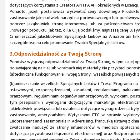
dotyczących korzystania z Creators API i PA API określonych w Licencji.
Ponadto, jeżeli postanowisz wyświetlić ceny dowolnego Produk
zastosowanie jakiekolwiek narzędzia porównawczego lub porównywa
poprzez jakąkolwiek stronę internetową lub za pośrednictwem śr
„nowego” produktu, jak też, o ile Ci ją podaliśmy, najniższą cenę „u
Ci umieszczać jakichkolwiek Specjalnych Linków na Amazon ani li
szczególności na celu promowanie Twoich Specjalnych Linków.
3.Odpowiedzialność za Twoją Stronę
Ponosisz wyłączną odpowiedzialność za Twoją Stronę, w tym za jej opr
pojawiające się na niej lub w ramach niej materiały. Na przykład, pono
(a)techniczne funkcjonowanie Twojej Strony i wszelkich powiązanych z
(b)umieszczanie wszelkich Specjalnych Linków i Treści Programu n
ustawowymi, rozporządzeniami, zasadami, regulaminami, nakazami
branżowymi, regulaminami organów samorządowych, wyrokami, posta
tym przepisami i wymogami dotyczącymi marketingu elektroniczne
jakiekolwiek powiązania lub ustalenia dotyczące wynagrodzenia były 
zastosowanie, amerykańskimi Wytycznymi FTC w sprawie wykorzys
Endorsement and Testimonials in Advertising, francuską ustawą z dni
zwalczanie nadużyć ze strony influencerów w mediach społeczn
dotycząca prywatności i łączności elektronicznej) oraz Rozporząd
umowami zawartymi pomiędzy Tobą a dowolną inną osobą lub podmi