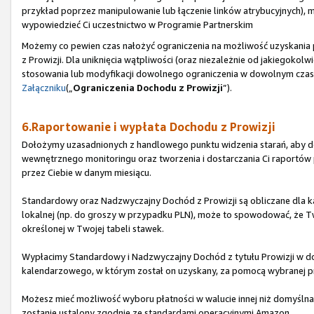
przykład poprzez manipulowanie lub łączenie linków atrybucyjnych), 
wypowiedzieć Ci uczestnictwo w Programie Partnerskim
Możemy co pewien czas nałożyć ograniczenia na możliwość uzyskani
z Prowizji. Dla uniknięcia wątpliwości (oraz niezależnie od jakiegoko
stosowania lub modyfikacji dowolnego ograniczenia w dowolnym czasie
Załączniku
(„
Ograniczenia Dochodu z Prowizji
”).
6.Raportowanie i wypłata Dochodu z Prowizji
Dołożymy uzasadnionych z handlowego punktu widzenia starań, aby do
wewnętrznego monitoringu oraz tworzenia i dostarczania Ci raport
przez Ciebie w danym miesiącu.
Standardowy oraz Nadzwyczajny Dochód z Prowizji są obliczane dla ka
lokalnej (np. do groszy w przypadku PLN), może to spowodować, że Tw
określonej w Twojej tabeli stawek.
Wypłacimy Standardowy i Nadzwyczajny Dochód z tytułu Prowizji w do
kalendarzowego, w którym został on uzyskany, za pomocą wybranej pr
Możesz mieć możliwość wyboru płatności w walucie innej niż domyślna d
zostanie ustalony zgodnie ze standardami operacyjnymi Amazon.