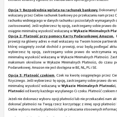
Opcja 1: Bezpośrednia wpłata na rachunek bankowy.
Dokonamy b
wskazany przez Ciebie rachunek bankowy po przekazaniu nam przez 
rachunku widniejącego w danych rachunku i pozostałych wymaganych dan
zastosowanie). Jeśli wybierzesz tę opcję, zastrzegamy sobie prawo do
osiągnie minimalną wysokość wskazaną w
Wykazie Minimalnych Pła
Opcja 2: Płatność przy pomocy Karty Podarunkowej Amazon.
P
prowizji na główny adres e-mail wskazany na Twoim koncie partner
której osiągnięty został dochód z prowizji, oraz będą podlegać ak
wybierzesz tę opcję, zastrzegamy sobie prawo do wstrzymania wy
minimalną wysokość wskazaną w Wykazie Minimalnych Płatności. Zastr
maksimum określone w Wykazie Minimalnych Płatności, do czasu po
Podarunkowej. Amazon nie jest dostępna w BE, NL, PL i SE.
Opcja 3: Płatność czekiem
.
Czek na kwotę osiągniętego przez Cie
fizycznego. Jeśli wybierzesz tę opcję, zastrzegamy sobie prawo do ws
minimalną wysokość wskazaną w
Wykazie Minimalnych Płatności
Płatności
od kwoty każdego wysyłanego Ci czeku. Płatność czekiem nie
Jeżeli nie dokonasz wyboru opcji płatności lub nie przekazałeś nam 
dokonać płatności na Twoją rzecz korzystając z innej opcji płatnoś
Ciebie wyboru metody płatności lub przekazania stosownych informacj