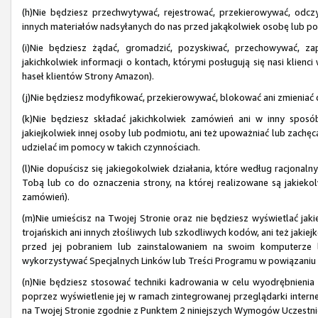
(h)Nie będziesz przechwytywać, rejestrować, przekierowywać, odczy
innych materiałów nadsyłanych do nas przed jakąkolwiek osobę lub p
(i)Nie będziesz żądać, gromadzić, pozyskiwać, przechowywać, z
jakichkolwiek informacji o kontach, którymi posługują się nasi kli
haseł klientów Strony Amazon).
(j)Nie będziesz modyfikować, przekierowywać, blokować ani zmieniać dz
(k)Nie będziesz składać jakichkolwiek zamówień ani w inny sposób
jakiejkolwiek innej osoby lub podmiotu, ani też upoważniać lub zachę
udzielać im pomocy w takich czynnościach.
(l)Nie dopuścisz się jakiegokolwiek działania, które według racjonal
Tobą lub co do oznaczenia strony, na której realizowane są jakiekol
zamówień).
(m)Nie umieścisz na Twojej Stronie oraz nie będziesz wyświetlać ja
trojańskich ani innych złośliwych lub szkodliwych kodów, ani też jakiej
przed jej pobraniem lub zainstalowaniem na swoim komputerze l
wykorzystywać Specjalnych Linków lub Treści Programu w powiązani
(n)Nie będziesz stosować techniki kadrowania w celu wyodrębnienia 
poprzez wyświetlenie jej w ramach zintegrowanej przeglądarki interne
na Twojej Stronie zgodnie z Punktem 2 niniejszych Wymogów Uczestnic