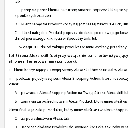
lub
C. przejście przez klienta na Stronę Amazon poprzez kliknięcie Sp
z poniższych zdarzeń:
D. klient nabędzie Produkt korzystając z naszej funkcji 1-Click, lu
E. klient nabędzie Produkt poprzez dodanie go do swojego koszy
dni od pierwszego kliknięcia w Specjalny Link, lub
F. w ciągu 180 dni od zakupu produkt zostanie wysłany, przesłany 
(b) Strona Alexa skill (dotyczy wyłącznie partnerów używają
stronie internetowej amazon.co.uk):
i. klient korzystający z Twojej Strony Alexa skill bierze udział w Ale
ii. podczas pojedynczej sesji Alexa Shopping Action, która rozpocz
klient:
A. powraca z Alexa Shopping Action na Twoją Stronę Alexa skill l
B. zamawia za pośrednictwem Alexa Produkt, który umieściłeś(-aś)
klient finalizuje Zakup Produktu, który umieściłeś(-aś) w Alexa Shoppin
C. za pośrednictwem Alexa; lub
D. poprzez dodanie Produktu do swojego koszyka zakupów w ramach