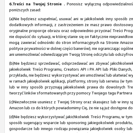
6.Treści na Twojej Stronie .
Ponosisz wyłączną odpowiedzialność 
poniższych zasad:
(a)Nie będziesz uzupełniać, usuwać ani w jakikolwiek inny sposób z
dodatkowych informacji, z zastrzeżeniem że masz prawo dostosowy
oryginalne proporcje obrazu oraz odpowiednio przycinać Treści Progr
nie dopuścić do sytuacji, w której stanie się on faktycznie nieprawid
mogą zawierać odnośniki do stron informacyjnych na Stronie Amazon, 
polityce prywatności w dolnej części banerów); nie ograniczając ogóln
ani uniemożliwiać odwiedzającym Twoją Stronę odczytu lub odszyfrowan
(b)Nie będziesz sprzedawać, odsprzedawać ani zbywać jakichkolwiek 
jakiekolwiek Treści Programu, Creators API i PA API lub Pliki Danych,
przykładu, nie będziesz wykorzystywać ani umożliwiać lub ułatwiać 
w ramach jakiejkolwiek aplikacji, platformy, strony lub serwisu (w ty
lub w inny sposób przyznają jakiekolwiek prawa do dowolnych Treś
tworzyć linków sformatowanych przy pomocy Twojego tagu Partnera na 
(c)Niezwłocznie usuniesz z Twojej Strony oraz skasujesz lub w inny s
Amazon lub co do których powiadomimy Cię, że nie są już dostępne d
(d)Nie będziesz wykorzystywać jakichkolwiek Treści Programu, w tym
sposób sugerujący wsparcie lub sponsoring jakiegokolwiek produktu,
gospodarcze lub innego rodzaju powiązania jakiejkolwiek osoby lu