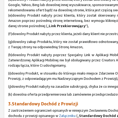
Google, Yahoo, Bing lub dowolnej innej wyszukiwarce, sponsorowanym
rekomendowaniu ofert bądź na dowolnej stronie, która jest częścią sie
(e)dowolny Produkt nabyty przez klienta, który został skierowany
Amazon poprzez pośrednią stronę internetową, bez wymogu kliknięcia 
danej stronie pośredniej („
Link Przekierowujący
”),
(f)dowolny Produkt nabyty przez klienta, jeżeli dany klient nie prze
(g)dowolny zakup Produktu, który nie został prawidłowo odnotowan
z Twojej strony na odpowiednią Stronę Amazon,
(h)dowolny Produkt nabyty poprzez Specjalny Link w Aplikacji Mobiln
Zatwierdzonej Aplikacji Mobilnej nie był obsługiwany przez Creators AP
rodzaju łącza, które Ci udostępniamy,
(i)dowolny Produkt, w stosunku do którego miało miejsce Zdarzenie Ob
Prowizji, z odpowiadającym mu Nadzwyczajnym Dochodem z Prowizji)
(j)dowolny Produkt nabyty na zasadzie subskrypcji, chyba że co inne
(k) dowolna oferta przedpremierowa lub zamówienie przedsprzedażowe
3.Standardowy Dochód z Prowizji
Z zastrzeżeniem ograniczeń opisanych w niniejszym Zestawieniu Doch
dochodu z prowizji opisanego w
Załączniku
(„
Standardowy Dochód z