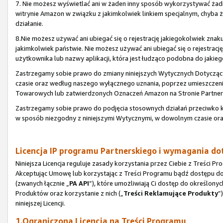
7. Nie możesz wyświetlać ani w żaden inny sposób wykorzystywać ża
witrynie Amazon w związku z jakimkolwiek linkiem specjalnym, chyba
działanie.
8.Nie możesz używać ani ubiegać się o rejestrację jakiegokolwiek zn
jakimkolwiek państwie. Nie możesz używać ani ubiegać się o rejestr
użytkownika lub nazwy aplikacji, która jest łudząco podobna do jaki
Zastrzegamy sobie prawo do zmiany niniejszych Wytycznych Dotyc
czasie oraz według naszego wyłącznego uznania, poprzez umieszczen
Towarowych lub zatwierdzonych Oznaczeń Amazon na Stronie Partners
Zastrzegamy sobie prawo do podjęcia stosownych działań przeciwk
w sposób niezgodny z niniejszymi Wytycznymi, w dowolnym czasie or
Licencja IP programu Partnerskiego i wymagania d
Niniejsza Licencja reguluje zasady korzystania przez Ciebie z Treści
Akceptując Umowę lub korzystając z Treści Programu bądź dostępu do n
(zwanych łącznie „
PA API
”), które umożliwiają Ci dostęp do określonyc
Produktów oraz korzystanie z nich („
Treści Reklamujące Produkty
”
niniejszej Licencji.
1.Ograniczona Licencja na Treści Programu