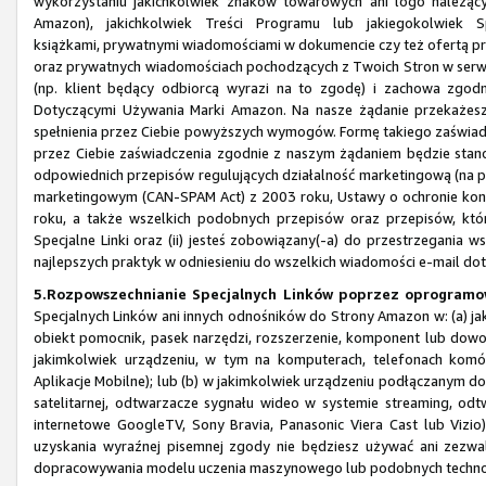
wykorzystaniu jakichkolwiek znaków towarowych ani logo należą
Amazon), jakichkolwiek Treści Programu lub jakiegokolwiek 
książkami, prywatnymi wiadomościami w dokumencie czy też ofertą pr
oraz prywatnych wiadomościach pochodzących z Twoich Stron w serwi
(np. klient będący odbiorcą wyrazi na to zgodę) i zachowa z
Dotyczącymi Używania Marki Amazon. Na nasze żądanie przekażesz
spełnienia przez Ciebie powyższych wymogów. Formę takiego zaświa
przez Ciebie zaświadczenia zgodnie z naszym żądaniem będzie stanow
odpowiednich przepisów regulujących działalność marketingową (na pr
marketingowym (CAN-SPAM Act) z 2003 roku, Ustawy o ochronie kons
roku, a także wszelkich podobnych przepisów oraz przepisów, któr
Specjalne Linki oraz (ii) jesteś zobowiązany(-a) do przestrzegania
najlepszych praktyk w odniesieniu do wszelkich wiadomości e-mail do
5.Rozpowszechnianie Specjalnych Linków poprzez oprogramow
Specjalnych Linków ani innych odnośników do Strony Amazon w: (a) jak
obiekt pomocnik, pasek narzędzi, rozszerzenie, komponent lub dowo
jakimkolwiek urządzeniu, w tym na komputerach, telefonach komór
Aplikacje Mobilne); lub (b) w jakimkolwiek urządzeniu podłączanym do 
satelitarnej, odtwarzacze sygnału wideo w systemie streaming, odtw
internetowe GoogleTV, Sony Bravia, Panasonic Viera Cast lub Vizio
uzyskania wyraźnej pisemnej zgody nie będziesz używać ani zezwa
dopracowywania modelu uczenia maszynowego lub podobnych technol