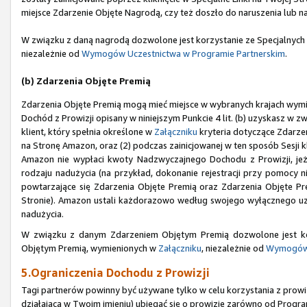
miejsce Zdarzenie Objęte Nagrodą, czy też doszło do naruszenia lub n
W związku z daną nagrodą dozwolone jest korzystanie ze Specjalnych
niezależnie od
Wymogów Uczestnictwa w Programie Partnerskim
.
(b) Zdarzenia Objęte Premią
Zdarzenia Objęte Premią mogą mieć miejsce w wybranych krajach wym
Dochód z Prowizji opisany w niniejszym Punkcie 4 lit. (b) uzyskasz w zw
klient, który spełnia określone w
Załączniku
kryteria dotyczące Zdarzen
na Stronę Amazon, oraz (2) podczas zainicjowanej w ten sposób Sesji 
Amazon nie wypłaci kwoty Nadzwyczajnego Dochodu z Prowizji, jeże
rodzaju nadużycia (na przykład, dokonanie rejestracji przy pomoc
powtarzające się Zdarzenia Objęte Premią oraz Zdarzenia Objęte Prem
Stronie). Amazon ustali każdorazowo według swojego wyłącznego uzna
nadużycia.
W związku z danym Zdarzeniem Objętym Premią dozwolone jest ko
Objętym Premią, wymienionych w
Załączniku
, niezależnie od
Wymogów 
5.Ograniczenia Dochodu z Prowizji
Tagi partnerów powinny być używane tylko w celu korzystania z prowizj
działająca w Twoim imieniu) ubiegać się o prowizje zarówno od Progra