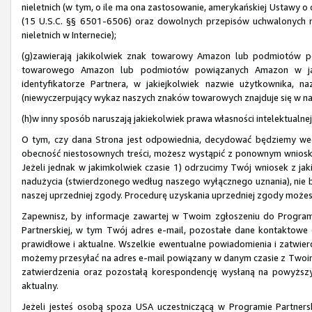
nieletnich (w tym, o ile ma ona zastosowanie, amerykańskiej Ustawy o o
(15 U.S.C. §§ 6501-6506) oraz dowolnych przepisów uchwalonych 
nieletnich w Internecie);
(g)zawierają jakikolwiek znak towarowy Amazon lub podmiotów p
towarowego Amazon lub podmiotów powiązanych Amazon w jaki
identyfikatorze Partnera, w jakiejkolwiek nazwie użytkownika, 
(niewyczerpujący wykaz naszych znaków towarowych znajduje się w na
(h)w inny sposób naruszają jakiekolwiek prawa własności intelektualnej
O tym, czy dana Strona jest odpowiednia, decydować będziemy we
obecność niestosownych treści, możesz wystąpić z ponownym wnios
Jeżeli jednak w jakimkolwiek czasie 1) odrzucimy Twój wniosek z ja
nadużycia (stwierdzonego według naszego wyłącznego uznania), nie 
naszej uprzedniej zgody. Procedurę uzyskania uprzedniej zgody może
Zapewnisz, by informacje zawartej w Twoim zgłoszeniu do Program
Partnerskiej, w tym Twój adres e-mail, pozostałe dane kontaktowe 
prawidłowe i aktualne. Wszelkie ewentualne powiadomienia i zatwi
możemy przesyłać na adres e-mail powiązany w danym czasie z Twoim
zatwierdzenia oraz pozostałą korespondencję wysłaną na powyższy 
aktualny.
Jeżeli jesteś osobą spoza USA uczestniczącą w Programie Partnersk