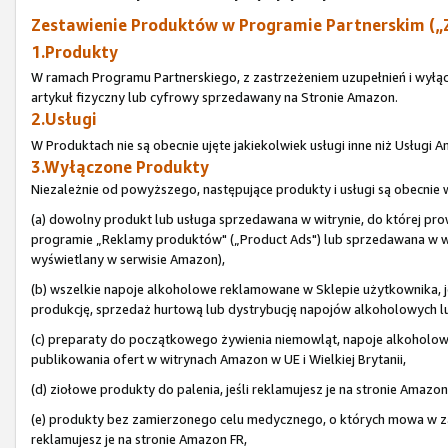
Zestawienie Produktów w Programie Partnerskim („
1.Produkty
W ramach Programu Partnerskiego, z zastrzeżeniem uzupełnień i wyłą
artykuł fizyczny lub cyfrowy sprzedawany na Stronie Amazon.
2.Usługi
W Produktach nie są obecnie ujęte jakiekolwiek usługi inne niż Usługi
3.Wyłączone Produkty
Niezależnie od powyższego, następujące produkty i usługi są obecni
(a) dowolny produkt lub usługa sprzedawana w witrynie, do której pr
programie „Reklamy produktów" („Product Ads") lub sprzedawana w wit
wyświetlany w serwisie Amazon),
(b) wszelkie napoje alkoholowe reklamowane w Sklepie użytkownika, je
produkcję, sprzedaż hurtową lub dystrybucję napojów alkoholowych lub 
(c) preparaty do początkowego żywienia niemowląt, napoje alkoholo
publikowania ofert w witrynach Amazon w UE i Wielkiej Brytanii,
(d) ziołowe produkty do palenia, jeśli reklamujesz je na stronie Amazon
(e) produkty bez zamierzonego celu medycznego, o których mowa w zał
reklamujesz je na stronie Amazon FR,