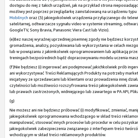
dostępu do niej z takich urządzeń, jak na przykład strona nieposiada
możliwy jest poprzez przeglądarkę zainstalowaną na urządzeniu typu t
Mobilnych
oraz (3) jakiegokolwiek urządzenia przyłączanego do telewiz
satelitarnej, odtwarzacze sygnału video w systemie streaming, odtwarza
GoogleTV, Sony Bravia, Panasonic Viera Cast lub Vizio).
(e)Bez naszej wyraźnej uprzedniej pisemnej zgody nie będziesz korzyst
gromadzenia, analizy, pozyskiwania lub wykorzystania w celach niez
lub w powiązaniu z jakimkolwiek oprogramowaniem lub aplikacją prze
treningach bezpośrednich bądź dopracowywaniu modelu uczenia mas
(f)Nie będziesz (i) ingerować ani podejmować jakichkolwiek prób ingere
ani wykorzystywać Treści Reklamujących Produkty na potrzeby market
inicjatywy ze sprzedawcami lub klientami oraz prowadzenia innej działal
czytelności lub możliwości rozszyfrowania treści jakiegokolwiek zawi
lub prawach zastrzeżonych, widniejącego lub zawartego w PA API, Plik
(g)
Nie możesz ani nie będziesz próbować (i) modyfikować, zmieniać, mani
jakiegokolwiek oprogramowania wchodzącego w skład treści reklamowyc
manipulować, stosować innych procesów lub procedur w celu pozyska
jakiegokolwiek zabezpieczenia związanego z interfejsem treści twórc
wchodzącym w skład treści reklamowych produktów.