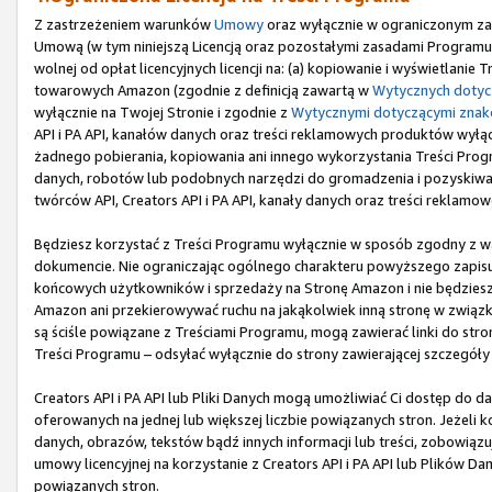
Z zastrzeżeniem warunków
Umowy
oraz wyłącznie w ograniczonym zak
Umową (w tym niniejszą Licencją oraz pozostałymi zasadami Programu),
wolnej od opłat licencyjnych licencji na: (a) kopiowanie i wyświetlani
towarowych Amazon (zgodnie z definicją zawartą w
Wytycznych doty
wyłącznie na Twojej Stronie i zgodnie z
Wytycznymi dotyczącymi zna
API i PA API, kanałów danych oraz treści reklamowych produktów wyłączni
żadnego pobierania, kopiowania ani innego wykorzystania Treści Program
danych, robotów lub podobnych narzędzi do gromadzenia i pozyskiwania
twórców API, Creators API i PA API, kanały danych oraz treści reklamo
Będziesz korzystać z Treści Programu wyłącznie w sposób zgodny z 
dokumencie. Nie ograniczając ogólnego charakteru powyższego zapisu,
końcowych użytkowników i sprzedaży na Stronę Amazon i nie będziesz u
Amazon ani przekierowywać ruchu na jakąkolwiek inną stronę w związku
są ściśle powiązane z Treściami Programu, mogą zawierać linki do st
Treści Programu – odsyłać wyłącznie do strony zawierającej szczegóły
Creators API i PA API lub Pliki Danych mogą umożliwiać Ci dostęp do d
oferowanych na jednej lub większej liczbie powiązanych stron. Jeżeli k
danych, obrazów, tekstów bądź innych informacji lub treści, zobowiąz
umowy licencyjnej na korzystanie z Creators API i PA API lub Plików Da
powiązanych stron.