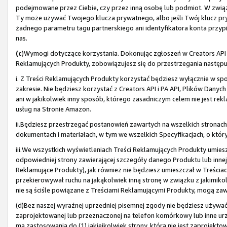
podejmowane przez Ciebie, czy przez inną osobę lub podmiot. W związku
Ty może używać Twojego klucza prywatnego, albo jeśli Twój klucz pry
żadnego parametru tagu partnerskiego ani identyfikatora konta przypi
nas.
(c
)Wymogi dotyczące korzystania. Dokonując zgłoszeń w Creators API i 
Reklamujących Produkty, zobowiązujesz się do przestrzegania nastę
i. Z Treści Reklamujących Produkty korzystać będziesz wyłącznie w spo
zakresie. Nie będziesz korzystać z Creators API i PA API, Plików Danyc
ani w jakikolwiek inny sposób, którego zasadniczym celem nie jest 
usług na Stronie Amazon.
ii.Będziesz przestrzegać postanowień zawartych na wszelkich stronac
dokumentach i materiałach, w tym we wszelkich Specyfikacjach, o który
iii.We wszystkich wyświetleniach Treści Reklamujących Produkty umies
odpowiedniej strony zawierającej szczegóły danego Produktu lub innej
Reklamujące Produkty), jak również nie będziesz umieszczał w Treściac
przekierowywał ruchu na jakąkolwiek inną stronę w związku z jakimikol
nie są ściśle powiązane z Treściami Reklamującymi Produkty, mogą zawi
(d)Bez naszej wyraźnej uprzedniej pisemnej zgody nie będziesz używać T
zaprojektowanej lub przeznaczonej na telefon komórkowy lub inne urz
ma zastosowania do (1) jakiejkolwiek strony, która nie jest zaprojekt