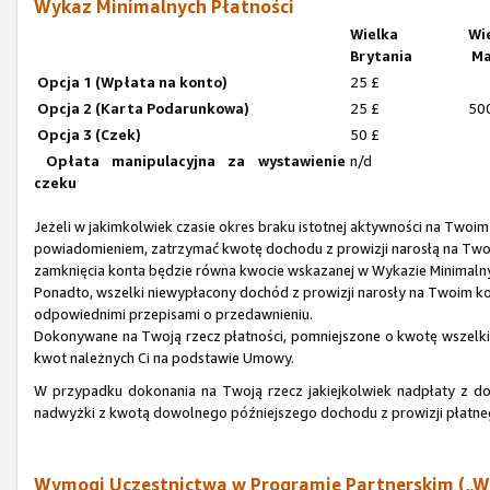
Wykaz Minimalnych Płatności
Wielka
Wi
Brytania
Ma
Opcja 1 (Wpłata na konto)
25 £
Opcja 2 (Karta Podarunkowa)
25 £
50
Opcja 3 (Czek)
50 £
Opłata manipulacyjna za wystawienie
n/d
czeku
Jeżeli w jakimkolwiek czasie okres braku istotnej aktywności na Twoi
powiadomieniem, zatrzymać kwotę dochodu z prowizji narosłą na Tw
zamknięcia konta będzie równa kwocie wskazanej w Wykazie Minimaln
Ponadto, wszelki niewypłacony dochód z prowizji narosły na Twoim 
odpowiednimi przepisami o przedawnieniu.
Dokonywane na Twoją rzecz płatności, pomniejszone o kwotę wszelkich
kwot należnych Ci na podstawie Umowy.
W przypadku dokonania na Twoją rzecz jakiejkolwiek nadpłaty z d
nadwyżki z kwotą dowolnego późniejszego dochodu z prowizji płatn
Wymogi Uczestnictwa w Programie Partnerskim („W