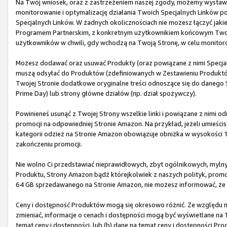
Na Twój wniosek, oraz z zastrzeżeniem naszej zgody, możemy wystawić
monitorowanie i optymalizację działania Twoich Specjalnych Linków 
Specjalnych Linków. W żadnych okolicznościach nie możesz łączyć jaki
Programem Partnerskim, z konkretnym użytkownikiem końcowym Twoj
użytkowników w chwili, gdy wchodzą na Twoją Stronę, w celu monitor
Możesz dodawać oraz usuwać Produkty (oraz powiązane z nimi Specjaln
muszą odsyłać do Produktów (zdefiniowanych w Zestawieniu Produktów)
Twojej Stronie dodatkowe oryginalne treści odnoszące się do danego 
Prime Day) lub strony główne działów (np. dział spożywczy).
Powinieneś usunąć z Twojej Strony wszelkie linki i powiązane z nimi 
promocji na odpowiedniej Stronie Amazon. Na przykład, jeżeli umieścis
kategorii odzież na Stronie Amazon obowiązuje obniżka w wysokości 
zakończeniu promocji.
Nie wolno Ci przedstawiać nieprawidłowych, zbyt ogólnikowych, myln
Produktu, Strony Amazon bądź którejkolwiek z naszych polityk, promocj
64 GB sprzedawanego na Stronie Amazon, nie możesz informować, że z
Ceny i dostępność Produktów mogą się okresowo różnić. Ze względu na 
zmieniać, informacje o cenach i dostępności mogą być wyświetlane na T
temat ceny i dostępności, lub (b) dane na temat ceny i dostępności P