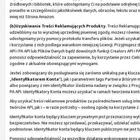
źródłowych i bibliotek, które udostępniamy Ci na podstawie odrębnej li
ponadto w szczególności jakichkolwiek danych, obrazów, tekstu oraz i
innej niż Strona Amazon.
(b)
Uzyskiwanie Treści Reklamujących Produkty
. Treści Reklamują
udzieliliśmy na to wyraźnej uprzedniej pisemnej zgody, możesz również
udostępniamy przy pomocy protokołu transferu plików. Jeżeli uzyskał
i korzystanie z nich podlega warunkom niniejszej Licencji. Przyjmuje
API i PA API lub Plików Danych bądź dowolnych funkcji Creators API i 
ponosisz odpowiedzialność za zapewnienie, by korzystanie przez Ciebi
zgodnie z aktualnie obowiązującymi wymogami.
Jesteś zobowiązany do posługiwania się zarówno unikalną parą klucza
„
Identyfikatorem Konta
”), jak i parametrem tagu Partnera (którym
albo powiązany z nim identyfikator śledzenia nadany w związku z Pro
PA API. Identyfikatory Konta możesz uzyskać w ramach tworzenia konta
Aby uzyskać treści reklamowe produktów za pośrednictwem usług inter
twórców API, jak i – w razie potrzeby – osobną zgodę na korzystanie 
Identyfikator konta będący kluczem prywatnym jest przeznaczony wył
bezpieczeństwo. Nie możesz sprzedawać, przekazywać, udzielać sublice
podmiotowi. Identyfikator konta będący kluczem publicznym nie jest ta
Ponosisz odpowiedzialność za wszystkie działania wykonywane przy uży