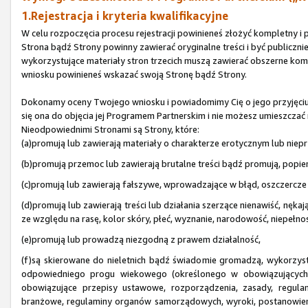
1.Rejestracja i kryteria kwalifikacyjne
W celu rozpoczęcia procesu rejestracji powinieneś złożyć kompletny 
Strona bądź Strony powinny zawierać oryginalne treści i być publicz
wykorzystujące materiały stron trzecich muszą zawierać obszerne kome
wniosku powinieneś wskazać swoją Stronę bądź Strony.
Dokonamy oceny Twojego wniosku i powiadomimy Cię o jego przyjęciu b
się ona do objęcia jej Programem Partnerskim i nie możesz umieszczać 
Nieodpowiednimi Stronami są Strony, które:
(a)promują lub zawierają materiały o charakterze erotycznym lub niep
(b)promują przemoc lub zawierają brutalne treści bądź promują, popie
(c)promują lub zawierają fałszywe, wprowadzające w błąd, oszczercze l
(d)promują lub zawierają treści lub działania szerzące nienawiść, nęk
ze względu na rasę, kolor skóry, płeć, wyznanie, narodowość, niepełnos
(e)promują lub prowadzą niezgodną z prawem działalność,
(f)są skierowane do nieletnich bądź świadomie gromadzą, wykorzyst
odpowiedniego progu wiekowego (określonego w obowiązujących pr
obowiązujące przepisy ustawowe, rozporządzenia, zasady, regulam
branżowe, regulaminy organów samorządowych, wyroki, postanowien