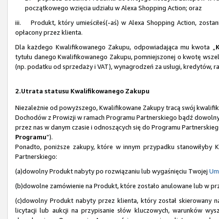
początkowego wzięcia udziału w Alexa Shopping Action; oraz
iii. Produkt, który umieściłeś(-aś) w Alexa Shopping Action, zosta
opłacony przez klienta.
Dla każdego Kwalifikowanego Zakupu, odpowiadająca mu kwota „
tytułu danego Kwalifikowanego Zakupu, pomniejszonej o kwotę wszel
(np. podatku od sprzedaży i VAT), wynagrodzeń za usługi, kredytów, r
2.Utrata statusu Kwalifikowanego Zakupu
Niezależnie od powyższego, Kwalifikowane Zakupy tracą swój kwalifiko
Dochodów z Prowizji w ramach Programu Partnerskiego bądź dowolnych
przez nas w danym czasie i odnoszących się do Programu Partnerskiego
Programu
”).
Ponadto, poniższe zakupy, które w innym przypadku stanowiłyby Kw
Partnerskiego:
(a)dowolny Produkt nabyty po rozwiązaniu lub wygaśnięciu Twojej
Um
(b)dowolne zamówienie na Produkt, które zostało anulowane lub w pr
(c)dowolny Produkt nabyty przez klienta, który został skierowany
licytacji lub aukcji na przypisanie słów kluczowych, warunków wys