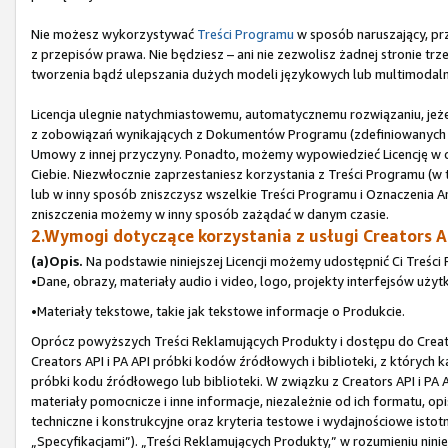
Nie możesz wykorzystywać
Treści Programu
w sposób naruszający, prz
z przepisów prawa. Nie będziesz – ani nie zezwolisz żadnej stronie t
tworzenia bądź ulepszania dużych modeli językowych lub multimodaln
Licencja ulegnie natychmiastowemu, automatycznemu rozwiązaniu, jeże
z zobowiązań wynikających z Dokumentów Programu (zdefiniowanych w 
Umowy z innej przyczyny. Ponadto, możemy wypowiedzieć Licencję w
Ciebie. Niezwłocznie zaprzestaniesz korzystania z Treści Programu (w t
lub w inny sposób zniszczysz wszelkie Treści Programu i Oznaczenia Am
zniszczenia możemy w inny sposób zażądać w danym czasie.
2.Wymogi dotyczące korzystania z usługi Creators AP
(a)Opis.
Na podstawie niniejszej Licencji możemy udostępnić Ci Treści 
•Dane, obrazy, materiały audio i video, logo, projekty interfejsów użyt
•Materiały tekstowe, takie jak tekstowe informacje o Produkcie.
Oprócz powyższych Treści Reklamujących Produkty i dostępu do Creato
Creators API i PA API próbki kodów źródłowych i biblioteki, z których 
próbki kodu źródłowego lub biblioteki. W związku z Creators API i PA
materiały pomocnicze i inne informacje, niezależnie od ich formatu, o
techniczne i konstrukcyjne oraz kryteria testowe i wydajnościowe istot
„Specyfikacjami”). „Treści Reklamujących Produkty,” w rozumieniu nin