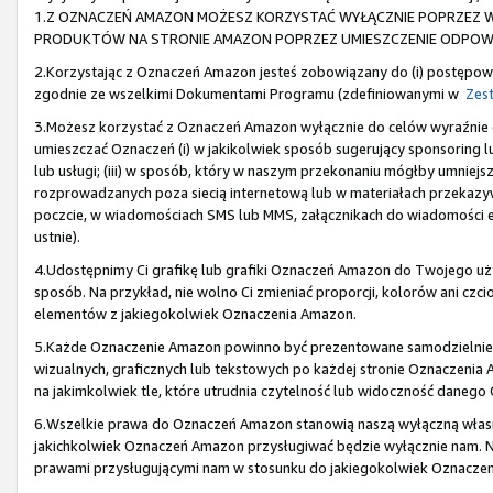
1.Z OZNACZEŃ AMAZON MOŻESZ KORZYSTAĆ WYŁĄCZNIE POPRZEZ W
PRODUKTÓW NA STRONIE AMAZON POPRZEZ UMIESZCZENIE ODPOWIE
2.Korzystając z Oznaczeń Amazon jesteś zobowiązany do (i) postępowa
zgodnie ze wszelkimi Dokumentami Programu (zdefiniowanymi w
Zest
3.Możesz korzystać z Oznaczeń Amazon wyłącznie do celów wyraźni
umieszczać Oznaczeń (i) w jakikolwiek sposób sugerujący sponsoring lu
lub usługi; (iii) w sposób, który w naszym przekonaniu mógłby umniejs
rozprowadzanych poza siecią internetową lub w materiałach przekazyw
poczcie, w wiadomościach SMS lub MMS, załącznikach do wiadomości e-
ustnie).
4.Udostępnimy Ci grafikę lub grafiki Oznaczeń Amazon do Twojego u
sposób. Na przykład, nie wolno Ci zmieniać proporcji, kolorów ani cz
elementów z jakiegokolwiek Oznaczenia Amazon.
5.Każde Oznaczenie Amazon powinno być prezentowane samodzielnie,
wizualnych, graficznych lub tekstowych po każdej stronie Oznaczeni
na jakimkolwiek tle, które utrudnia czytelność lub widoczność daneg
6.Wszelkie prawa do Oznaczeń Amazon stanowią naszą wyłączną własno
jakichkolwiek Oznaczeń Amazon przysługiwać będzie wyłącznie nam. Ni
prawami przysługującymi nam w stosunku do jakiegokolwiek Oznacze