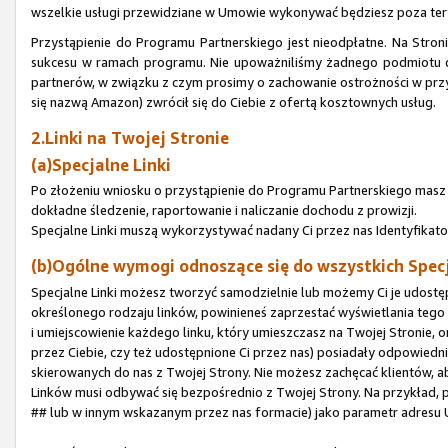
wszelkie usługi przewidziane w Umowie wykonywać będziesz poza te
Przystąpienie do Programu Partnerskiego jest nieodpłatne. Na Stron
sukcesu w ramach programu. Nie upoważniliśmy żadnego podmiotu do
partnerów, w związku z czym prosimy o zachowanie ostrożności w przy
się nazwą Amazon) zwrócił się do Ciebie z ofertą kosztownych usług.
2.Linki na Twojej Stronie
(a)Specjalne Linki
Po złożeniu wniosku o przystąpienie do Programu Partnerskiego masz p
dokładne śledzenie, raportowanie i naliczanie dochodu z prowizji.
Specjalne Linki muszą wykorzystywać nadany Ci przez nas Identyfikato
(b)Ogólne wymogi odnoszące się do wszystkich Spec
Specjalne Linki możesz tworzyć samodzielnie lub możemy Ci je udostępn
określonego rodzaju linków, powinieneś zaprzestać wyświetlania tego 
i umiejscowienie każdego linku, który umieszczasz na Twojej Stronie, o
przez Ciebie, czy też udostępnione Ci przez nas) posiadały odpowied
skierowanych do nas z Twojej Strony. Nie możesz zachęcać klientów, a
Linków musi odbywać się bezpośrednio z Twojej Strony. Na przykład, p
## lub w innym wskazanym przez nas formacie) jako parametr adresu 