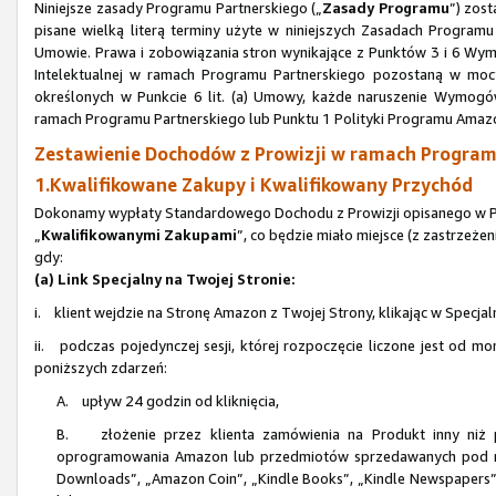
Niniejsze zasady Programu Partnerskiego („
Zasady Programu
”) zos
pisane wielką literą terminy użyte w niniejszych Zasadach Progra
Umowie. Prawa i zobowiązania stron wynikające z Punktów 3 i 6 Wym
Intelektualnej w ramach Programu Partnerskiego pozostaną w mocy
określonych w Punkcie 6 lit. (a) Umowy, każde naruszenie Wymogów
ramach Programu Partnerskiego lub Punktu 1 Polityki Programu Amaz
Zestawienie Dochodów z Prowizji w ramach Programu
1.Kwalifikowane Zakupy i Kwalifikowany Przychód
Dokonamy wypłaty Standardowego Dochodu z Prowizji opisanego w Pun
„
Kwalifikowanymi Zakupami
”, co będzie miało miejsce (z zastrzeże
gdy:
(a) Link Specjalny na Twojej Stronie:
i. klient wejdzie na Stronę Amazon z Twojej Strony, klikając w Specjal
ii. podczas pojedynczej sesji, której rozpoczęcie liczone jest od mo
poniższych zdarzeń:
A. upływ 24 godzin od kliknięcia,
B. złożenie przez klienta zamówienia na Produkt inny niż p
oprogramowania Amazon lub przedmiotów sprzedawanych pod n
Downloads”, „Amazon Coin”, „Kindle Books”, „Kindle Newspapers”, 