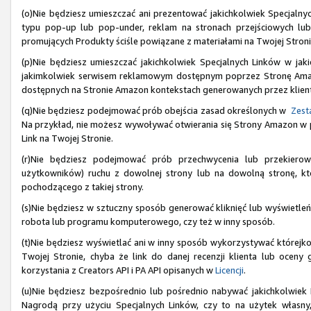
(o)Nie będziesz umieszczać ani prezentować jakichkolwiek Specjaln
typu pop-up lub pop-under, reklam na stronach przejściowych lu
promujących Produkty ściśle powiązane z materiałami na Twojej Stroni
(p)Nie będziesz umieszczać jakichkolwiek Specjalnych Linków w jak
jakimkolwiek serwisem reklamowym dostępnym poprzez Stronę Amazon
dostępnych na Stronie Amazon kontekstach generowanych przez klien
(q)Nie będziesz podejmować prób obejścia zasad określonych w
Zesta
Na przykład, nie możesz wywoływać otwierania się Strony Amazon w prz
Link na Twojej Stronie.
(r)Nie będziesz podejmować prób przechwycenia lub przekiero
użytkowników) ruchu z dowolnej strony lub na dowolną stronę, któ
pochodzącego z takiej strony.
(s)Nie będziesz w sztuczny sposób generować kliknięć lub wyświetleń
robota lub programu komputerowego, czy też w inny sposób.
(t)Nie będziesz wyświetlać ani w inny sposób wykorzystywać którejkol
Twojej Stronie, chyba że link do danej recenzji klienta lub ocen
korzystania z Creators API i PA API opisanych w
Licencji
.
(u)Nie będziesz bezpośrednio lub pośrednio nabywać jakichkolwiek
Nagrodą przy użyciu Specjalnych Linków, czy to na użytek własny