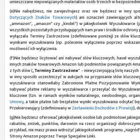
umieszczane niepowiązanych materiałów osób trzecich w bezpośrednim
(e)Nie nabędziesz, nie zarejestrujesz oraz nie będziesz w inny
Dotyczących Znaków Towarowych
) ani oznaczeń zawierających al
„ammazon”, „amaozn” czy „kindel”) w jakiejkolwiek Wyszukiwarce (j
wszystkich pozostałych przysługujących nam praw i środków ochrony
wyłączała Terminy Zastrzeżone (zdefiniowane poniżej) ze słów klu
wynikami wyszukiwania (np. polecenie wyłączenia poprzez wskazan
możliwość ich wyłączenia.
(f)Nie będziesz licytować ani nabywać słów kluczowych, haseł wyszuk
innych znaków towarowych Amazon lub podmiotów powiązanych Amazo
z tych słów („
Terminy Zastrzeżone
” - niewyczerpującą listę naszy
w inny sposób uczestniczyć w aukcjach na przypisanie słów kluczow
wyszukiwarce stanowiłaby Zabronione Płatne Pozycjonowanie Wy
nabywać płatne reklamy w wyszukiwarce i przesyłać do Wyszukiware
kluczowe (tzn. w ramach wyników naturalnego, swobodnego, organi
Umowy
, a takie płatne lub bezpłatne wyniki wyszukiwania odsyłać b
Przekierowujący (zdefiniowany w
Zestawieniu Dochodów z Prowizji
), 
(g)Nie będziesz oferować jakiejkolwiek osobie lub podmiotowi jakiego
rabatów, zniżek, punktów, darowizn na rzecz organizacji dobroczynny
przykład, nie masz prawa wdrożyć jakiegokolwiek programu „nagród
Strony Amazon poprzez Twoje Specjalne Linki.