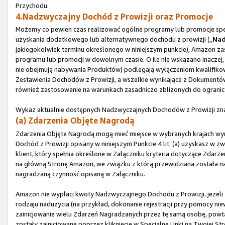
Przychodu.
4.Nadzwyczajny Dochód z Prowizji oraz Promocje
Możemy co pewien czas realizować ogólne programy lub promocje spec
uzyskania dodatkowego lub alternatywnego dochodu z prowizji („
Nad
jakiegokolwiek terminu określonego w niniejszym punkcie), Amazon za
programu lub promocji w dowolnym czasie. O ile nie wskazano inaczej,
nie obejmują nabywania Produktów) podlegają wyłączeniom kwalifikow
Zestawienia Dochodów z Prowizji, a wszelkie wynikające z Dokument
również zastosowanie na warunkach zasadniczo zbliżonych do ogranic
Wykaz aktualnie dostępnych Nadzwyczajnych Dochodów z Prowizji zna
(a) Zdarzenia Objęte Nagrodą
Zdarzenia Objęte Nagrodą mogą mieć miejsce w wybranych krajach w
Dochód z Prowizji opisany w niniejszym Punkcie 4 lit. (a) uzyskasz w zw
klient, który spełnia określone w Załączniku kryteria dotyczące Zdarz
na główną Stronę Amazon, we związku z którą przewidziana została nagr
nagradzaną czynność opisaną w Załączniku.
Amazon nie wypłaci kwoty Nadzwyczajnego Dochodu z Prowizji, jeżeli 
rodzaju nadużycia (na przykład, dokonanie rejestracji przy pomocy 
zainicjowanie wielu Zdarzeń Nagradzanych przez tę samą osobę, powta
zostały zainicjowane poprzez kliknięcie w Specjalne Linki na Twojej 