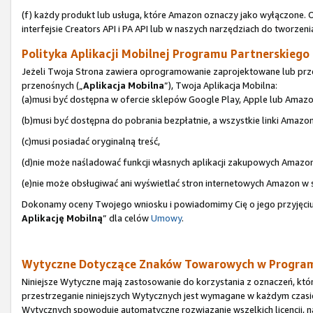
(f) każdy produkt lub usługa, które Amazon oznaczy jako wyłączone. 
interfejsie Creators API i PA API lub w naszych narzędziach do tworzeni
Polityka Aplikacji Mobilnej Programu Partnerskiego (
Jeżeli Twoja Strona zawiera oprogramowanie zaprojektowane lub prze
przenośnych („
Aplikacja Mobilna
”), Twoja Aplikacja Mobilna:
(a)musi być dostępna w ofercie sklepów Google Play, Apple lub Amazo
(b)musi być dostępna do pobrania bezpłatnie, a wszystkie linki Amazo
(c)musi posiadać oryginalną treść,
(d)nie może naśladować funkcji własnych aplikacji zakupowych Amazon
(e)nie może obsługiwać ani wyświetlać stron internetowych Amazon w
Dokonamy oceny Twojego wniosku i powiadomimy Cię o jego przyjęciu 
Aplikację Mobilną
” dla celów
Umowy
.
Wytyczne Dotyczące Znaków Towarowych w Program
Niniejsze Wytyczne mają zastosowanie do korzystania z oznaczeń, któ
przestrzeganie niniejszych Wytycznych jest wymagane w każdym czasi
Wytycznych spowoduje automatyczne rozwiązanie wszelkich licencji, 