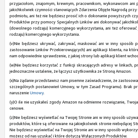
przyjaciołom, znajomym, krewnym, pracownikom, wykonawcom ani 
jakichkolwiek czynności stanowiących Zdarzenia Objęte Nagrodą przy uż
podmiotu, ani też nie będziesz prosić ich o dokonanie powyższych czyn
Produktów przy pomocy Specjalnych Linków ani dokonywać jakichkol
(dowolnego rodzaju) komercyjnego wykorzystania, ani też oferować
rodzaju) komercyjnego wykorzystania.
(v)Nie będziesz ukrywać, zakrywać, maskować ani w inny sposób pr
zastosowanie Linków Przekierowujących) ani aplikacji klienta, na kt
nam odpowiednie sprawdzenie, z jakiej strony lub aplikacji klient wch
(w)Nie będziesz korzystać z funkcji skracających adresy w linkach, p
jednoznaczne ustalenie, że łączysz użytkownika ze Stroną Amazon.
(x)Na żądanie przedstawisz nam pisemne zaświadczenie, że zastosow
szczególnych postanowień Umowy, w tym Zasad Programu). Brak pr
naruszenie
Umowy
.
(y)O ile nie uzyskałeś zgody Amazon na odmienne rozwiązanie, Twoja
cenowe.
(z)Nie będziesz wyświetlać na Twojej Stronie ani w inny sposób używ
produktów, które są oferowane na jakiejkolwiek stronie niebędącej 
Nie będziesz wyświetlać na Twojej Stronie ani w inny sposób wykorzyst
możesz od nas uzyskać i które dotyczą Wyłączonych Produktów.