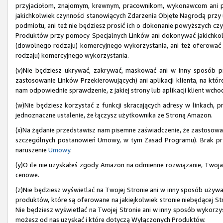
przyjaciołom, znajomym, krewnym, pracownikom, wykonawcom ani 
jakichkolwiek czynności stanowiących Zdarzenia Objęte Nagrodą przy uż
podmiotu, ani też nie będziesz prosić ich o dokonanie powyższych czyn
Produktów przy pomocy Specjalnych Linków ani dokonywać jakichkol
(dowolnego rodzaju) komercyjnego wykorzystania, ani też oferować
rodzaju) komercyjnego wykorzystania.
(v)Nie będziesz ukrywać, zakrywać, maskować ani w inny sposób pr
zastosowanie Linków Przekierowujących) ani aplikacji klienta, na kt
nam odpowiednie sprawdzenie, z jakiej strony lub aplikacji klient wch
(w)Nie będziesz korzystać z funkcji skracających adresy w linkach, p
jednoznaczne ustalenie, że łączysz użytkownika ze Stroną Amazon.
(x)Na żądanie przedstawisz nam pisemne zaświadczenie, że zastosow
szczególnych postanowień Umowy, w tym Zasad Programu). Brak pr
naruszenie
Umowy
.
(y)O ile nie uzyskałeś zgody Amazon na odmienne rozwiązanie, Twoja
cenowe.
(z)Nie będziesz wyświetlać na Twojej Stronie ani w inny sposób używ
produktów, które są oferowane na jakiejkolwiek stronie niebędącej 
Nie będziesz wyświetlać na Twojej Stronie ani w inny sposób wykorzyst
możesz od nas uzyskać i które dotyczą Wyłączonych Produktów.