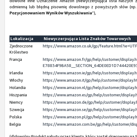
dowolne inne Oznaczenie Amazon (niewyczerpująca lista naszych z
odmienną lub błędną pisownię dowolnego z powyższych słów (np. 
Pozycjonowaniem Wyników Wyszukiwania
”),
Lokalizacja
Niewyczerpująca Lista Znaków Towarowych
Zjednoczone
https://www.amazon.co.uk/gp/feature.html?ie=
Królestwo
Francja
https://www.amazon.fr/gp/help/customer/displ
E78834F9BA58__SECTION_64DE0ED1D744420E9
Irlandia
https://www.amazon.ie/gp/help/customer/displa
Włochy
https://www.amazon.it/gp/help/customer/display
Holandia
https://www.amazon.nl/gp/help/customer/displa
Hiszpania
https://www.amazon.es/gp/help/customer/displa
Niemcy
https://www.amazon.de/gp/help/customer/displa
Szwecja
https://www.amazon.se/gp/help/customer/displa
Polska
https://www.amazon.pl/gp/help/customer/displa
Belgia
https://www.amazon.com.be/gp/help/customer/d
(d)dowolny Produkt nabyty przez klienta, który został skierowany n