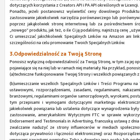
dotyczących korzystania z Creators API i PA API określonych w Licencji.
Ponadto, jeżeli postanowisz wyświetlić ceny dowolnego Produk
zastosowanie jakiekolwiek narzędzia porównawczego lub porównywa
poprzez jakąkolwiek stronę internetową lub za pośrednictwem śr
„nowego” produktu, jak też, o ile Ci ją podaliśmy, najniższą cenę „u
Ci umieszczać jakichkolwiek Specjalnych Linków na Amazon ani li
szczególności na celu promowanie Twoich Specjalnych Linków.
3.Odpowiedzialność za Twoją Stronę
Ponosisz wyłączną odpowiedzialność za Twoją Stronę, w tym za jej opr
pojawiające się na niej lub w ramach niej materiały. Na przykład, pono
(a)techniczne funkcjonowanie Twojej Strony i wszelkich powiązanych z
(b)umieszczanie wszelkich Specjalnych Linków i Treści Programu n
ustawowymi, rozporządzeniami, zasadami, regulaminami, nakazami
branżowymi, regulaminami organów samorządowych, wyrokami, posta
tym przepisami i wymogami dotyczącymi marketingu elektroniczne
jakiekolwiek powiązania lub ustalenia dotyczące wynagrodzenia były 
zastosowanie, amerykańskimi Wytycznymi FTC w sprawie wykorzys
Endorsement and Testimonials in Advertising, francuską ustawą z dni
zwalczanie nadużyć ze strony influencerów w mediach społeczn
dotycząca prywatności i łączności elektronicznej) oraz Rozporząd
umowami zawartymi pomiędzy Tobą a dowolną inną osobą lub podmi