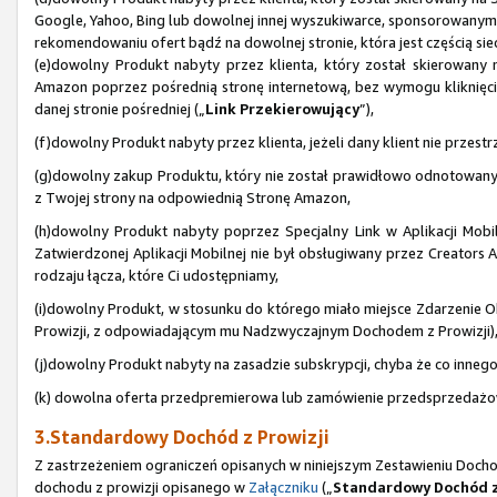
Google, Yahoo, Bing lub dowolnej innej wyszukiwarce, sponsorowanym
rekomendowaniu ofert bądź na dowolnej stronie, która jest częścią sie
(e)dowolny Produkt nabyty przez klienta, który został skierowany
Amazon poprzez pośrednią stronę internetową, bez wymogu kliknięcia 
danej stronie pośredniej („
Link Przekierowujący
”),
(f)dowolny Produkt nabyty przez klienta, jeżeli dany klient nie prze
(g)dowolny zakup Produktu, który nie został prawidłowo odnotowan
z Twojej strony na odpowiednią Stronę Amazon,
(h)dowolny Produkt nabyty poprzez Specjalny Link w Aplikacji Mobiln
Zatwierdzonej Aplikacji Mobilnej nie był obsługiwany przez Creators AP
rodzaju łącza, które Ci udostępniamy,
(i)dowolny Produkt, w stosunku do którego miało miejsce Zdarzenie Ob
Prowizji, z odpowiadającym mu Nadzwyczajnym Dochodem z Prowizji)
(j)dowolny Produkt nabyty na zasadzie subskrypcji, chyba że co inne
(k) dowolna oferta przedpremierowa lub zamówienie przedsprzedażowe
3.Standardowy Dochód z Prowizji
Z zastrzeżeniem ograniczeń opisanych w niniejszym Zestawieniu Doch
dochodu z prowizji opisanego w
Załączniku
(„
Standardowy Dochód z