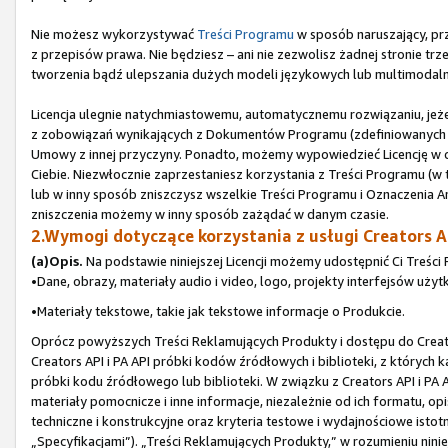
Nie możesz wykorzystywać
Treści Programu
w sposób naruszający, prz
z przepisów prawa. Nie będziesz – ani nie zezwolisz żadnej stronie t
tworzenia bądź ulepszania dużych modeli językowych lub multimodaln
Licencja ulegnie natychmiastowemu, automatycznemu rozwiązaniu, jeże
z zobowiązań wynikających z Dokumentów Programu (zdefiniowanych w 
Umowy z innej przyczyny. Ponadto, możemy wypowiedzieć Licencję w
Ciebie. Niezwłocznie zaprzestaniesz korzystania z Treści Programu (w t
lub w inny sposób zniszczysz wszelkie Treści Programu i Oznaczenia Am
zniszczenia możemy w inny sposób zażądać w danym czasie.
2.Wymogi dotyczące korzystania z usługi Creators AP
(a)Opis.
Na podstawie niniejszej Licencji możemy udostępnić Ci Treści 
•Dane, obrazy, materiały audio i video, logo, projekty interfejsów użyt
•Materiały tekstowe, takie jak tekstowe informacje o Produkcie.
Oprócz powyższych Treści Reklamujących Produkty i dostępu do Creato
Creators API i PA API próbki kodów źródłowych i biblioteki, z których 
próbki kodu źródłowego lub biblioteki. W związku z Creators API i PA
materiały pomocnicze i inne informacje, niezależnie od ich formatu, o
techniczne i konstrukcyjne oraz kryteria testowe i wydajnościowe istot
„Specyfikacjami”). „Treści Reklamujących Produkty,” w rozumieniu nin