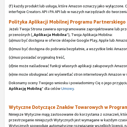
(f) każdy produkt lub usługa, które Amazon oznaczy jako wyłączone. 
interfejsie Creators API i PA API lub w naszych narzędziach do tworzeni
Polityka Aplikacji Mobilnej Programu Partnerskiego (
Jeżeli Twoja Strona zawiera oprogramowanie zaprojektowane lub prze
przenośnych („
Aplikacja Mobilna
”), Twoja Aplikacja Mobilna:
(a)musi być dostępna w ofercie sklepów Google Play, Apple lub Amazo
(b)musi być dostępna do pobrania bezpłatnie, a wszystkie linki Amazo
(c)musi posiadać oryginalną treść,
(d)nie może naśladować funkcji własnych aplikacji zakupowych Amazon
(e)nie może obsługiwać ani wyświetlać stron internetowych Amazon w
Dokonamy oceny Twojego wniosku i powiadomimy Cię o jego przyjęciu 
Aplikację Mobilną
” dla celów
Umowy
.
Wytyczne Dotyczące Znaków Towarowych w Program
Niniejsze Wytyczne mają zastosowanie do korzystania z oznaczeń, któ
przestrzeganie niniejszych Wytycznych jest wymagane w każdym czasi
Wytycznych spowoduje automatyczne rozwiązanie wszelkich licencji, 