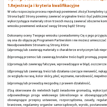
1.Rejestracja i kryteria kwalifikacyjne
W celu rozpoczęcia procesu rejestracji powinieneś złożyć kompletny 
Strona bądź Strony powinny zawierać oryginalne treści i być publicz
wykorzystujące materiały stron trzecich muszą zawierać obszerne kome
wniosku powinieneś wskazać swoją Stronę bądź Strony.
Dokonamy oceny Twojego wniosku i powiadomimy Cię o jego przyjęciu b
się ona do objęcia jej Programem Partnerskim i nie możesz umieszczać 
Nieodpowiednimi Stronami są Strony, które:
(a)promują lub zawierają materiały o charakterze erotycznym lub niep
(b)promują przemoc lub zawierają brutalne treści bądź promują, popie
(c)promują lub zawierają fałszywe, wprowadzające w błąd, oszczercze l
(d)promują lub zawierają treści lub działania szerzące nienawiść, nęk
ze względu na rasę, kolor skóry, płeć, wyznanie, narodowość, niepełnos
(e)promują lub prowadzą niezgodną z prawem działalność,
(f)są skierowane do nieletnich bądź świadomie gromadzą, wykorzyst
odpowiedniego progu wiekowego (określonego w obowiązujących pr
obowiązujące przepisy ustawowe, rozporządzenia, zasady, regulam
branżowe, regulaminy organów samorządowych, wyroki, postanowien