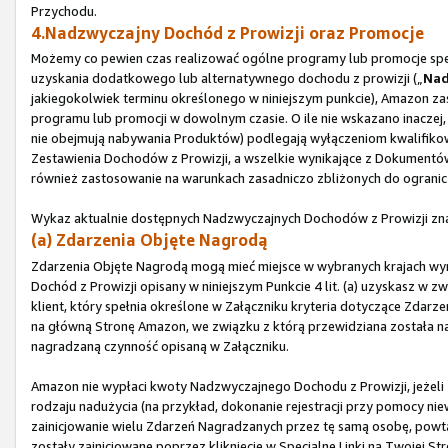
Przychodu.
4.Nadzwyczajny Dochód z Prowizji oraz Promocje
Możemy co pewien czas realizować ogólne programy lub promocje spec
uzyskania dodatkowego lub alternatywnego dochodu z prowizji („
Nad
jakiegokolwiek terminu określonego w niniejszym punkcie), Amazon za
programu lub promocji w dowolnym czasie. O ile nie wskazano inaczej,
nie obejmują nabywania Produktów) podlegają wyłączeniom kwalifikow
Zestawienia Dochodów z Prowizji, a wszelkie wynikające z Dokument
również zastosowanie na warunkach zasadniczo zbliżonych do ogranic
Wykaz aktualnie dostępnych Nadzwyczajnych Dochodów z Prowizji zna
(a) Zdarzenia Objęte Nagrodą
Zdarzenia Objęte Nagrodą mogą mieć miejsce w wybranych krajach w
Dochód z Prowizji opisany w niniejszym Punkcie 4 lit. (a) uzyskasz w zw
klient, który spełnia określone w Załączniku kryteria dotyczące Zdarz
na główną Stronę Amazon, we związku z którą przewidziana została nagr
nagradzaną czynność opisaną w Załączniku.
Amazon nie wypłaci kwoty Nadzwyczajnego Dochodu z Prowizji, jeżeli 
rodzaju nadużycia (na przykład, dokonanie rejestracji przy pomocy 
zainicjowanie wielu Zdarzeń Nagradzanych przez tę samą osobę, powta
zostały zainicjowane poprzez kliknięcie w Specjalne Linki na Twojej 