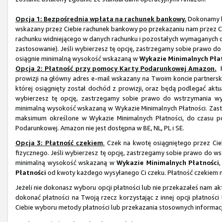
Opcja 1: Bezpośrednia wpłata na rachunek bankowy.
Dokonamy b
wskazany przez Ciebie rachunek bankowy po przekazaniu nam przez 
rachunku widniejącego w danych rachunku i pozostałych wymaganych dan
zastosowanie). Jeśli wybierzesz tę opcję, zastrzegamy sobie prawo do
osiągnie minimalną wysokość wskazaną w
Wykazie Minimalnych Pła
Opcja 2: Płatność przy pomocy Karty Podarunkowej Amazon.
P
prowizji na główny adres e-mail wskazany na Twoim koncie partner
której osiągnięty został dochód z prowizji, oraz będą podlegać ak
wybierzesz tę opcję, zastrzegamy sobie prawo do wstrzymania wy
minimalną wysokość wskazaną w Wykazie Minimalnych Płatności. Zastr
maksimum określone w Wykazie Minimalnych Płatności, do czasu po
Podarunkowej. Amazon nie jest dostępna w BE, NL, PL i SE.
Opcja 3: Płatność czekiem
.
Czek na kwotę osiągniętego przez Cie
fizycznego. Jeśli wybierzesz tę opcję, zastrzegamy sobie prawo do ws
minimalną wysokość wskazaną w
Wykazie Minimalnych Płatności
Płatności
od kwoty każdego wysyłanego Ci czeku. Płatność czekiem nie
Jeżeli nie dokonasz wyboru opcji płatności lub nie przekazałeś nam 
dokonać płatności na Twoją rzecz korzystając z innej opcji płatnoś
Ciebie wyboru metody płatności lub przekazania stosownych informacj