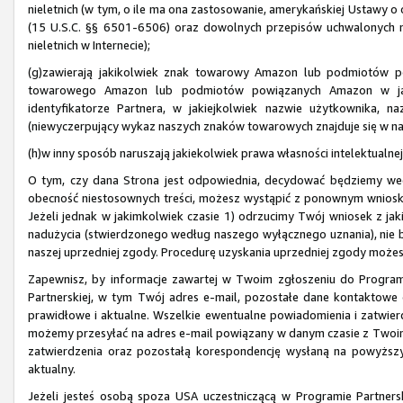
nieletnich (w tym, o ile ma ona zastosowanie, amerykańskiej Ustawy o o
(15 U.S.C. §§ 6501-6506) oraz dowolnych przepisów uchwalonych 
nieletnich w Internecie);
(g)zawierają jakikolwiek znak towarowy Amazon lub podmiotów p
towarowego Amazon lub podmiotów powiązanych Amazon w jaki
identyfikatorze Partnera, w jakiejkolwiek nazwie użytkownika, 
(niewyczerpujący wykaz naszych znaków towarowych znajduje się w na
(h)w inny sposób naruszają jakiekolwiek prawa własności intelektualnej
O tym, czy dana Strona jest odpowiednia, decydować będziemy we
obecność niestosownych treści, możesz wystąpić z ponownym wnios
Jeżeli jednak w jakimkolwiek czasie 1) odrzucimy Twój wniosek z ja
nadużycia (stwierdzonego według naszego wyłącznego uznania), nie 
naszej uprzedniej zgody. Procedurę uzyskania uprzedniej zgody może
Zapewnisz, by informacje zawartej w Twoim zgłoszeniu do Program
Partnerskiej, w tym Twój adres e-mail, pozostałe dane kontaktowe 
prawidłowe i aktualne. Wszelkie ewentualne powiadomienia i zatwi
możemy przesyłać na adres e-mail powiązany w danym czasie z Twoim
zatwierdzenia oraz pozostałą korespondencję wysłaną na powyższy 
aktualny.
Jeżeli jesteś osobą spoza USA uczestniczącą w Programie Partnersk