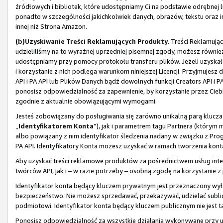
źródłowych i bibliotek, które udostępniamy Ci na podstawie odrębnej li
ponadto w szczególności jakichkolwiek danych, obrazów, tekstu oraz i
innej niż Strona Amazon.
(b)
Uzyskiwanie Treści Reklamujących Produkty
. Treści Reklamują
udzieliliśmy na to wyraźnej uprzedniej pisemnej zgody, możesz również
udostępniamy przy pomocy protokołu transferu plików. Jeżeli uzyskał
i korzystanie z nich podlega warunkom niniejszej Licencji. Przyjmuje
API i PA API lub Plików Danych bądź dowolnych funkcji Creators API i 
ponosisz odpowiedzialność za zapewnienie, by korzystanie przez Ciebi
zgodnie z aktualnie obowiązującymi wymogami.
Jesteś zobowiązany do posługiwania się zarówno unikalną parą klucza
„
Identyfikatorem Konta
”), jak i parametrem tagu Partnera (którym
albo powiązany z nim identyfikator śledzenia nadany w związku z Pro
PA API. Identyfikatory Konta możesz uzyskać w ramach tworzenia konta
Aby uzyskać treści reklamowe produktów za pośrednictwem usług inter
twórców API, jak i – w razie potrzeby – osobną zgodę na korzystanie 
Identyfikator konta będący kluczem prywatnym jest przeznaczony wył
bezpieczeństwo. Nie możesz sprzedawać, przekazywać, udzielać sublice
podmiotowi. Identyfikator konta będący kluczem publicznym nie jest ta
Ponosisz odpowiedzialność za wszystkie działania wykonywane przy uży