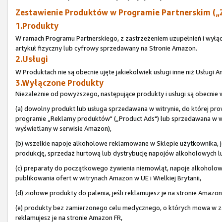
Zestawienie Produktów w Programie Partnerskim („
1.Produkty
W ramach Programu Partnerskiego, z zastrzeżeniem uzupełnień i wyłą
artykuł fizyczny lub cyfrowy sprzedawany na Stronie Amazon.
2.Usługi
W Produktach nie są obecnie ujęte jakiekolwiek usługi inne niż Usługi
3.Wyłączone Produkty
Niezależnie od powyższego, następujące produkty i usługi są obecni
(a) dowolny produkt lub usługa sprzedawana w witrynie, do której pr
programie „Reklamy produktów" („Product Ads") lub sprzedawana w wit
wyświetlany w serwisie Amazon),
(b) wszelkie napoje alkoholowe reklamowane w Sklepie użytkownika, je
produkcję, sprzedaż hurtową lub dystrybucję napojów alkoholowych lub 
(c) preparaty do początkowego żywienia niemowląt, napoje alkoholo
publikowania ofert w witrynach Amazon w UE i Wielkiej Brytanii,
(d) ziołowe produkty do palenia, jeśli reklamujesz je na stronie Amazon
(e) produkty bez zamierzonego celu medycznego, o których mowa w zał
reklamujesz je na stronie Amazon FR,