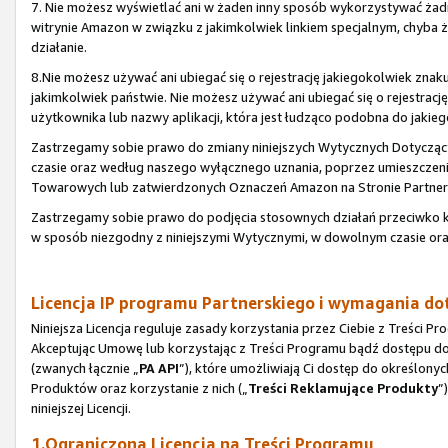
7. Nie możesz wyświetlać ani w żaden inny sposób wykorzystywać ża
witrynie Amazon w związku z jakimkolwiek linkiem specjalnym, chyba
działanie.
8.Nie możesz używać ani ubiegać się o rejestrację jakiegokolwiek zn
jakimkolwiek państwie. Nie możesz używać ani ubiegać się o rejestr
użytkownika lub nazwy aplikacji, która jest łudząco podobna do jaki
Zastrzegamy sobie prawo do zmiany niniejszych Wytycznych Dotyc
czasie oraz według naszego wyłącznego uznania, poprzez umieszczen
Towarowych lub zatwierdzonych Oznaczeń Amazon na Stronie Partners
Zastrzegamy sobie prawo do podjęcia stosownych działań przeciwk
w sposób niezgodny z niniejszymi Wytycznymi, w dowolnym czasie or
Licencja IP programu Partnerskiego i wymagania d
Niniejsza Licencja reguluje zasady korzystania przez Ciebie z Treści
Akceptując Umowę lub korzystając z Treści Programu bądź dostępu do n
(zwanych łącznie „
PA API
”), które umożliwiają Ci dostęp do określonyc
Produktów oraz korzystanie z nich („
Treści Reklamujące Produkty
”
niniejszej Licencji.
1.Ograniczona Licencja na Treści Programu