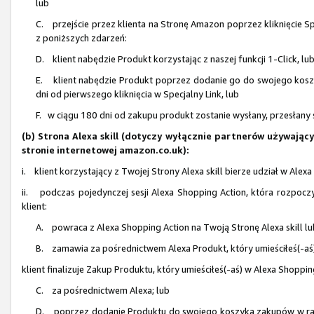
lub
C. przejście przez klienta na Stronę Amazon poprzez kliknięcie Sp
z poniższych zdarzeń:
D. klient nabędzie Produkt korzystając z naszej funkcji 1-Click, lu
E. klient nabędzie Produkt poprzez dodanie go do swojego koszy
dni od pierwszego kliknięcia w Specjalny Link, lub
F. w ciągu 180 dni od zakupu produkt zostanie wysłany, przesłany 
(b) Strona Alexa skill (dotyczy wyłącznie partnerów używają
stronie internetowej amazon.co.uk):
i. klient korzystający z Twojej Strony Alexa skill bierze udział w Ale
ii. podczas pojedynczej sesji Alexa Shopping Action, która rozpocz
klient:
A. powraca z Alexa Shopping Action na Twoją Stronę Alexa skill l
B. zamawia za pośrednictwem Alexa Produkt, który umieściłeś(-aś)
klient finalizuje Zakup Produktu, który umieściłeś(-aś) w Alexa Shoppin
C. za pośrednictwem Alexa; lub
D. poprzez dodanie Produktu do swojego koszyka zakupów w ramach