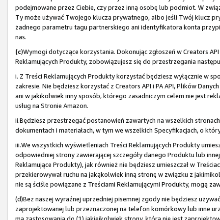
podejmowane przez Ciebie, czy przez inną osobę lub podmiot. W związku
Ty może używać Twojego klucza prywatnego, albo jeśli Twój klucz pry
żadnego parametru tagu partnerskiego ani identyfikatora konta przypi
nas.
(c
)Wymogi dotyczące korzystania. Dokonując zgłoszeń w Creators API i 
Reklamujących Produkty, zobowiązujesz się do przestrzegania nastę
i. Z Treści Reklamujących Produkty korzystać będziesz wyłącznie w spo
zakresie. Nie będziesz korzystać z Creators API i PA API, Plików Danyc
ani w jakikolwiek inny sposób, którego zasadniczym celem nie jest 
usług na Stronie Amazon.
ii.Będziesz przestrzegać postanowień zawartych na wszelkich stronac
dokumentach i materiałach, w tym we wszelkich Specyfikacjach, o który
iii.We wszystkich wyświetleniach Treści Reklamujących Produkty umies
odpowiedniej strony zawierającej szczegóły danego Produktu lub innej
Reklamujące Produkty), jak również nie będziesz umieszczał w Treściac
przekierowywał ruchu na jakąkolwiek inną stronę w związku z jakimikol
nie są ściśle powiązane z Treściami Reklamującymi Produkty, mogą zawi
(d)Bez naszej wyraźnej uprzedniej pisemnej zgody nie będziesz używać T
zaprojektowanej lub przeznaczonej na telefon komórkowy lub inne urz
ma zastosowania do (1) jakiejkolwiek strony, która nie jest zaprojekt