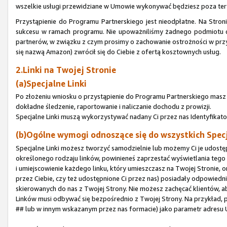
wszelkie usługi przewidziane w Umowie wykonywać będziesz poza te
Przystąpienie do Programu Partnerskiego jest nieodpłatne. Na Stron
sukcesu w ramach programu. Nie upoważniliśmy żadnego podmiotu do
partnerów, w związku z czym prosimy o zachowanie ostrożności w przy
się nazwą Amazon) zwrócił się do Ciebie z ofertą kosztownych usług.
2.Linki na Twojej Stronie
(a)Specjalne Linki
Po złożeniu wniosku o przystąpienie do Programu Partnerskiego masz p
dokładne śledzenie, raportowanie i naliczanie dochodu z prowizji.
Specjalne Linki muszą wykorzystywać nadany Ci przez nas Identyfikato
(b)Ogólne wymogi odnoszące się do wszystkich Spec
Specjalne Linki możesz tworzyć samodzielnie lub możemy Ci je udostępn
określonego rodzaju linków, powinieneś zaprzestać wyświetlania tego 
i umiejscowienie każdego linku, który umieszczasz na Twojej Stronie, o
przez Ciebie, czy też udostępnione Ci przez nas) posiadały odpowied
skierowanych do nas z Twojej Strony. Nie możesz zachęcać klientów, a
Linków musi odbywać się bezpośrednio z Twojej Strony. Na przykład, p
## lub w innym wskazanym przez nas formacie) jako parametr adresu 