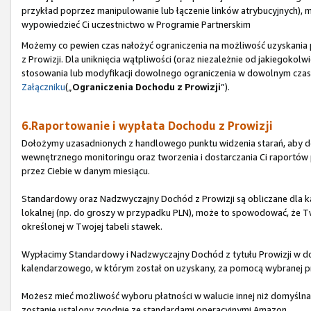
przykład poprzez manipulowanie lub łączenie linków atrybucyjnych), 
wypowiedzieć Ci uczestnictwo w Programie Partnerskim
Możemy co pewien czas nałożyć ograniczenia na możliwość uzyskani
z Prowizji. Dla uniknięcia wątpliwości (oraz niezależnie od jakiegoko
stosowania lub modyfikacji dowolnego ograniczenia w dowolnym czasie
Załączniku
(„
Ograniczenia Dochodu z Prowizji
”).
6.Raportowanie i wypłata Dochodu z Prowizji
Dołożymy uzasadnionych z handlowego punktu widzenia starań, aby do
wewnętrznego monitoringu oraz tworzenia i dostarczania Ci raport
przez Ciebie w danym miesiącu.
Standardowy oraz Nadzwyczajny Dochód z Prowizji są obliczane dla ka
lokalnej (np. do groszy w przypadku PLN), może to spowodować, że Tw
określonej w Twojej tabeli stawek.
Wypłacimy Standardowy i Nadzwyczajny Dochód z tytułu Prowizji w do
kalendarzowego, w którym został on uzyskany, za pomocą wybranej pr
Możesz mieć możliwość wyboru płatności w walucie innej niż domyślna d
zostanie ustalony zgodnie ze standardami operacyjnymi Amazon.