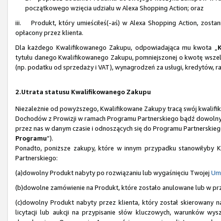
początkowego wzięcia udziału w Alexa Shopping Action; oraz
iii. Produkt, który umieściłeś(-aś) w Alexa Shopping Action, zosta
opłacony przez klienta.
Dla każdego Kwalifikowanego Zakupu, odpowiadająca mu kwota „
tytułu danego Kwalifikowanego Zakupu, pomniejszonej o kwotę wszel
(np. podatku od sprzedaży i VAT), wynagrodzeń za usługi, kredytów, r
2.Utrata statusu Kwalifikowanego Zakupu
Niezależnie od powyższego, Kwalifikowane Zakupy tracą swój kwalifiko
Dochodów z Prowizji w ramach Programu Partnerskiego bądź dowolnych
przez nas w danym czasie i odnoszących się do Programu Partnerskiego
Programu
”).
Ponadto, poniższe zakupy, które w innym przypadku stanowiłyby Kw
Partnerskiego:
(a)dowolny Produkt nabyty po rozwiązaniu lub wygaśnięciu Twojej
Um
(b)dowolne zamówienie na Produkt, które zostało anulowane lub w pr
(c)dowolny Produkt nabyty przez klienta, który został skierowany
licytacji lub aukcji na przypisanie słów kluczowych, warunków wys