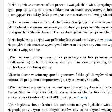
(o)Nie będziesz umieszczać ani prezentować jakichkolwiek Specjaln
typu pop-up lub pop-under, reklam na stronach przejściowych lu
promujących Produkty ściśle powiązane z materiałami na Twojej Stroni
(p)Nie będziesz umieszczać jakichkolwiek Specjalnych Linków w jak
jakimkolwiek serwisem reklamowym dostępnym poprzez Stronę Amazon
dostępnych na Stronie Amazon kontekstach generowanych przez klien
(q)Nie będziesz podejmować prób obejścia zasad określonych w
Zesta
Na przykład, nie możesz wywoływać otwierania się Strony Amazon w prz
Link na Twojej Stronie.
(r)Nie będziesz podejmować prób przechwycenia lub przekiero
użytkowników) ruchu z dowolnej strony lub na dowolną stronę, któ
pochodzącego z takiej strony.
(s)Nie będziesz w sztuczny sposób generować kliknięć lub wyświetleń
robota lub programu komputerowego, czy też w inny sposób.
(t)Nie będziesz wyświetlać ani w inny sposób wykorzystywać którejkol
Twojej Stronie, chyba że link do danej recenzji klienta lub ocen
korzystania z Creators API i PA API opisanych w
Licencji
.
(u)Nie będziesz bezpośrednio lub pośrednio nabywać jakichkolwiek
Nagrodą przy użyciu Specjalnych Linków, czy to na użytek własny