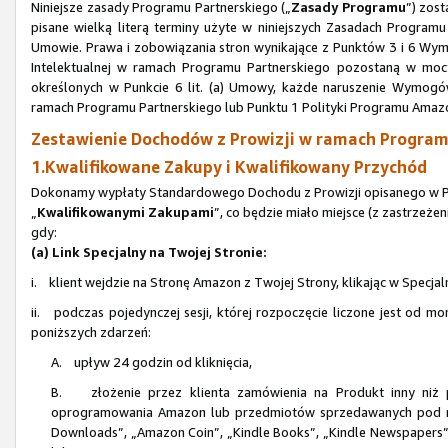
Niniejsze zasady Programu Partnerskiego („
Zasady Programu
”) zos
pisane wielką literą terminy użyte w niniejszych Zasadach Progra
Umowie. Prawa i zobowiązania stron wynikające z Punktów 3 i 6 Wym
Intelektualnej w ramach Programu Partnerskiego pozostaną w mocy
określonych w Punkcie 6 lit. (a) Umowy, każde naruszenie Wymogów
ramach Programu Partnerskiego lub Punktu 1 Polityki Programu Amaz
Zestawienie Dochodów z Prowizji w ramach Programu
1.Kwalifikowane Zakupy i Kwalifikowany Przychód
Dokonamy wypłaty Standardowego Dochodu z Prowizji opisanego w Pun
„
Kwalifikowanymi Zakupami
”, co będzie miało miejsce (z zastrzeże
gdy:
(a) Link Specjalny na Twojej Stronie:
i. klient wejdzie na Stronę Amazon z Twojej Strony, klikając w Specjal
ii. podczas pojedynczej sesji, której rozpoczęcie liczone jest od mo
poniższych zdarzeń:
A. upływ 24 godzin od kliknięcia,
B. złożenie przez klienta zamówienia na Produkt inny niż p
oprogramowania Amazon lub przedmiotów sprzedawanych pod n
Downloads”, „Amazon Coin”, „Kindle Books”, „Kindle Newspapers”, 