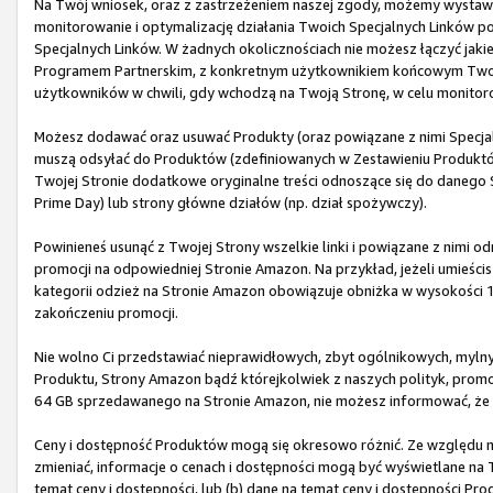
Na Twój wniosek, oraz z zastrzeżeniem naszej zgody, możemy wystawić
monitorowanie i optymalizację działania Twoich Specjalnych Linków 
Specjalnych Linków. W żadnych okolicznościach nie możesz łączyć jaki
Programem Partnerskim, z konkretnym użytkownikiem końcowym Twoj
użytkowników w chwili, gdy wchodzą na Twoją Stronę, w celu monitor
Możesz dodawać oraz usuwać Produkty (oraz powiązane z nimi Specjaln
muszą odsyłać do Produktów (zdefiniowanych w Zestawieniu Produktów)
Twojej Stronie dodatkowe oryginalne treści odnoszące się do danego 
Prime Day) lub strony główne działów (np. dział spożywczy).
Powinieneś usunąć z Twojej Strony wszelkie linki i powiązane z nimi 
promocji na odpowiedniej Stronie Amazon. Na przykład, jeżeli umieścis
kategorii odzież na Stronie Amazon obowiązuje obniżka w wysokości 
zakończeniu promocji.
Nie wolno Ci przedstawiać nieprawidłowych, zbyt ogólnikowych, myln
Produktu, Strony Amazon bądź którejkolwiek z naszych polityk, promocj
64 GB sprzedawanego na Stronie Amazon, nie możesz informować, że z
Ceny i dostępność Produktów mogą się okresowo różnić. Ze względu na 
zmieniać, informacje o cenach i dostępności mogą być wyświetlane na T
temat ceny i dostępności, lub (b) dane na temat ceny i dostępności P