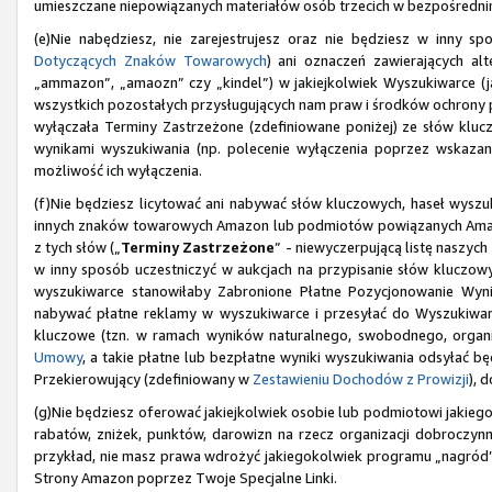
umieszczane niepowiązanych materiałów osób trzecich w bezpośrednim
(e)Nie nabędziesz, nie zarejestrujesz oraz nie będziesz w inny
Dotyczących Znaków Towarowych
) ani oznaczeń zawierających al
„ammazon”, „amaozn” czy „kindel”) w jakiejkolwiek Wyszukiwarce (j
wszystkich pozostałych przysługujących nam praw i środków ochrony
wyłączała Terminy Zastrzeżone (zdefiniowane poniżej) ze słów klu
wynikami wyszukiwania (np. polecenie wyłączenia poprzez wskazan
możliwość ich wyłączenia.
(f)Nie będziesz licytować ani nabywać słów kluczowych, haseł wyszuk
innych znaków towarowych Amazon lub podmiotów powiązanych Amazo
z tych słów („
Terminy Zastrzeżone
” - niewyczerpującą listę naszy
w inny sposób uczestniczyć w aukcjach na przypisanie słów kluczow
wyszukiwarce stanowiłaby Zabronione Płatne Pozycjonowanie Wy
nabywać płatne reklamy w wyszukiwarce i przesyłać do Wyszukiware
kluczowe (tzn. w ramach wyników naturalnego, swobodnego, organi
Umowy
, a takie płatne lub bezpłatne wyniki wyszukiwania odsyłać b
Przekierowujący (zdefiniowany w
Zestawieniu Dochodów z Prowizji
), 
(g)Nie będziesz oferować jakiejkolwiek osobie lub podmiotowi jakiego
rabatów, zniżek, punktów, darowizn na rzecz organizacji dobroczynny
przykład, nie masz prawa wdrożyć jakiegokolwiek programu „nagród
Strony Amazon poprzez Twoje Specjalne Linki.