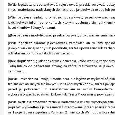
(h)Nie będziesz przechwytywać, rejestrować, przekierowywać, odczy
innych materiałów nadsyłanych do nas przed jakąkolwiek osobę lub p
(i)Nie będziesz żądać, gromadzić, pozyskiwać, przechowywać, z
jakichkolwiek informacji o kontach, którymi posługują się nasi kli
haseł klientów Strony Amazon).
(j)Nie będziesz modyfikować, przekierowywać, blokować ani zmieniać dz
(k)Nie będziesz składać jakichkolwiek zamówień ani w inny sposób
jakiejkolwiek innej osoby lub podmiotu, ani też upoważniać lub zachę
udzielać im pomocy w takich czynnościach.
(l)Nie dopuścisz się jakiegokolwiek działania, które według racjonal
Tobą lub co do oznaczenia strony, na której realizowane są jakiekol
zamówień).
(m)Nie umieścisz na Twojej Stronie oraz nie będziesz wyświetlać ja
trojańskich ani innych złośliwych lub szkodliwych kodów, ani też jakiej
przed jej pobraniem lub zainstalowaniem na swoim komputerze l
wykorzystywać Specjalnych Linków lub Treści Programu w powiązani
(n)Nie będziesz stosować techniki kadrowania w celu wyodrębnienia 
poprzez wyświetlenie jej w ramach zintegrowanej przeglądarki interne
na Twojej Stronie zgodnie z Punktem 2 niniejszych Wymogów Uczestnic