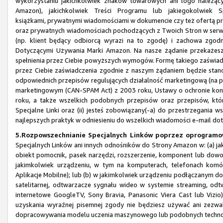
wykorzystaniu jakichkolwiek znaków towarowych ani logo należą
Amazon), jakichkolwiek Treści Programu lub jakiegokolwiek 
książkami, prywatnymi wiadomościami w dokumencie czy też ofertą pr
oraz prywatnych wiadomościach pochodzących z Twoich Stron w serwi
(np. klient będący odbiorcą wyrazi na to zgodę) i zachowa z
Dotyczącymi Używania Marki Amazon. Na nasze żądanie przekażesz
spełnienia przez Ciebie powyższych wymogów. Formę takiego zaświa
przez Ciebie zaświadczenia zgodnie z naszym żądaniem będzie stanow
odpowiednich przepisów regulujących działalność marketingową (na pr
marketingowym (CAN-SPAM Act) z 2003 roku, Ustawy o ochronie kons
roku, a także wszelkich podobnych przepisów oraz przepisów, któr
Specjalne Linki oraz (ii) jesteś zobowiązany(-a) do przestrzegania
najlepszych praktyk w odniesieniu do wszelkich wiadomości e-mail do
5.Rozpowszechnianie Specjalnych Linków poprzez oprogramow
Specjalnych Linków ani innych odnośników do Strony Amazon w: (a) jak
obiekt pomocnik, pasek narzędzi, rozszerzenie, komponent lub dowo
jakimkolwiek urządzeniu, w tym na komputerach, telefonach komór
Aplikacje Mobilne); lub (b) w jakimkolwiek urządzeniu podłączanym do 
satelitarnej, odtwarzacze sygnału wideo w systemie streaming, odtw
internetowe GoogleTV, Sony Bravia, Panasonic Viera Cast lub Vizio
uzyskania wyraźnej pisemnej zgody nie będziesz używać ani zezwa
dopracowywania modelu uczenia maszynowego lub podobnych technol