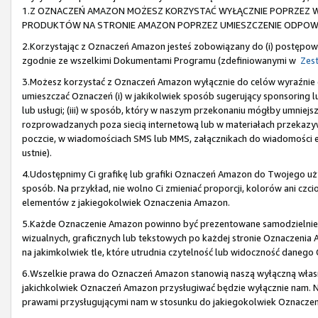
1.Z OZNACZEŃ AMAZON MOŻESZ KORZYSTAĆ WYŁĄCZNIE POPRZEZ W
PRODUKTÓW NA STRONIE AMAZON POPRZEZ UMIESZCZENIE ODPOWIE
2.Korzystając z Oznaczeń Amazon jesteś zobowiązany do (i) postępowa
zgodnie ze wszelkimi Dokumentami Programu (zdefiniowanymi w
Zest
3.Możesz korzystać z Oznaczeń Amazon wyłącznie do celów wyraźni
umieszczać Oznaczeń (i) w jakikolwiek sposób sugerujący sponsoring lu
lub usługi; (iii) w sposób, który w naszym przekonaniu mógłby umniejs
rozprowadzanych poza siecią internetową lub w materiałach przekazyw
poczcie, w wiadomościach SMS lub MMS, załącznikach do wiadomości e-
ustnie).
4.Udostępnimy Ci grafikę lub grafiki Oznaczeń Amazon do Twojego u
sposób. Na przykład, nie wolno Ci zmieniać proporcji, kolorów ani cz
elementów z jakiegokolwiek Oznaczenia Amazon.
5.Każde Oznaczenie Amazon powinno być prezentowane samodzielnie,
wizualnych, graficznych lub tekstowych po każdej stronie Oznaczeni
na jakimkolwiek tle, które utrudnia czytelność lub widoczność daneg
6.Wszelkie prawa do Oznaczeń Amazon stanowią naszą wyłączną własno
jakichkolwiek Oznaczeń Amazon przysługiwać będzie wyłącznie nam. Ni
prawami przysługującymi nam w stosunku do jakiegokolwiek Oznacze