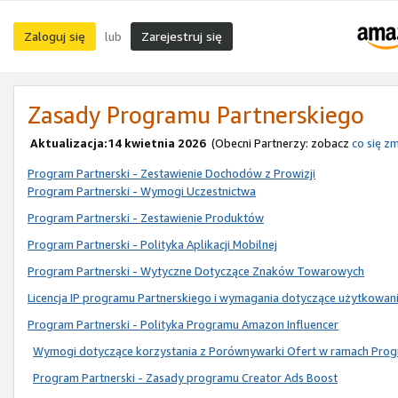
Zaloguj się
Zarejestruj się
lub
Zasady Programu Partnerskiego
Aktualizacja:14 kwietnia 2026
(Obecni Partnerzy: zobacz
co się zm
Program Partnerski - Zestawienie Dochodów z Prowizji
Program Partnerski - Wymogi Uczestnictwa
Program Partnerski - Zestawienie Produktów
Program Partnerski - Polityka Aplikacji Mobilnej
Program Partnerski - Wytyczne Dotyczące Znaków Towarowych
Licencja IP programu Partnerskiego i wymagania dotyczące użytkowan
Program Partnerski - Polityka Programu Amazon Influencer
Wymogi dotyczące korzystania z Porównywarki Ofert w ramach Prog
Program Partnerski - Zasady programu Creator Ads Boost