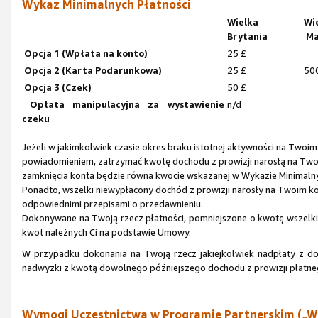
Wykaz Minimalnych Płatności
Wielka
Wi
Brytania
Ma
Opcja 1 (Wpłata na konto)
25 £
Opcja 2 (Karta Podarunkowa)
25 £
50
Opcja 3 (Czek)
50 £
Opłata manipulacyjna za wystawienie
n/d
czeku
Jeżeli w jakimkolwiek czasie okres braku istotnej aktywności na Twoi
powiadomieniem, zatrzymać kwotę dochodu z prowizji narosłą na Tw
zamknięcia konta będzie równa kwocie wskazanej w Wykazie Minimaln
Ponadto, wszelki niewypłacony dochód z prowizji narosły na Twoim 
odpowiednimi przepisami o przedawnieniu.
Dokonywane na Twoją rzecz płatności, pomniejszone o kwotę wszelkich
kwot należnych Ci na podstawie Umowy.
W przypadku dokonania na Twoją rzecz jakiejkolwiek nadpłaty z d
nadwyżki z kwotą dowolnego późniejszego dochodu z prowizji płatn
Wymogi Uczestnictwa w Programie Partnerskim („W