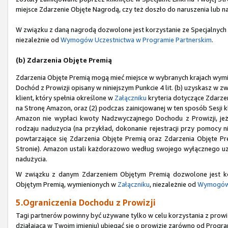
miejsce Zdarzenie Objęte Nagrodą, czy też doszło do naruszenia lub n
W związku z daną nagrodą dozwolone jest korzystanie ze Specjalnych
niezależnie od
Wymogów Uczestnictwa w Programie Partnerskim
.
(b) Zdarzenia Objęte Premią
Zdarzenia Objęte Premią mogą mieć miejsce w wybranych krajach wym
Dochód z Prowizji opisany w niniejszym Punkcie 4 lit. (b) uzyskasz w zw
klient, który spełnia określone w
Załączniku
kryteria dotyczące Zdarzen
na Stronę Amazon, oraz (2) podczas zainicjowanej w ten sposób Sesji 
Amazon nie wypłaci kwoty Nadzwyczajnego Dochodu z Prowizji, jeże
rodzaju nadużycia (na przykład, dokonanie rejestracji przy pomoc
powtarzające się Zdarzenia Objęte Premią oraz Zdarzenia Objęte Prem
Stronie). Amazon ustali każdorazowo według swojego wyłącznego uzna
nadużycia.
W związku z danym Zdarzeniem Objętym Premią dozwolone jest ko
Objętym Premią, wymienionych w
Załączniku
, niezależnie od
Wymogów 
5.Ograniczenia Dochodu z Prowizji
Tagi partnerów powinny być używane tylko w celu korzystania z prowizj
działająca w Twoim imieniu) ubiegać się o prowizje zarówno od Progra