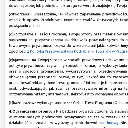
dowolną osobę lub podmiot, na którego serwerach znajduje się Twoja 
(c)tworzenie i umieszczanie, jak również zapewnienie prawidłowośc
wszelkich opisów Produktów i innych materiałów dotyczących Produ
powiązaniu z nimi),
(d)korzystanie z Treści Programu, Twojej Strony oraz materiałów 
naruszenia ani przywłaszczenia jakichkolwiek praw należących do 
towarowych, prywatności, prawa do wizerunku ani jakichkolwiek inny
zgodności z
Polityką Przeciwdziałania Podrabianiu Towarów w Progr
(e)ujawnianie na Twojej Stronie w sposób prawidłowy i adekwatny 
politykę prywatności, czy w inny sposób, informacji o wykorzystaniu p
oraz o sposobie gromadzenia, wykorzystywania, przechowywania
obowiązującymi przepisami prawa, w tym, ilekroć ma to zastosow
prezentować reklamy i inne treści, gromadzić informacje bezpośredni
osób odwiedzających, jak również przekazywanie informacji na 
otrzymywania reklamy internetowej, ilekroć jest to wymagane obowią
(f)każdorazowe wykorzystanie przez Ciebie Treści Programu i Oznacz
4.Ograniczenia promocji
Nie będziesz prowadzić żadnej działalnośc
w imieniu naszych podmiotów powiązanych ani też w związku ze S
działalność nie została w wyraźny sposób dozwolona
Umową
. Nie