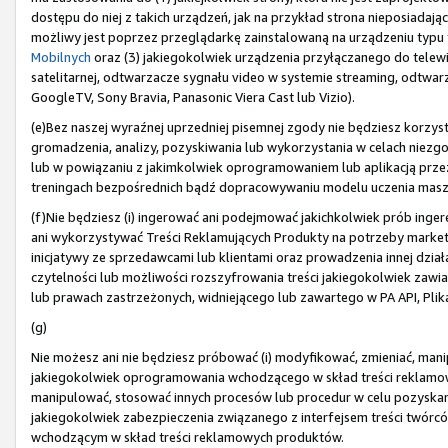
dostępu do niej z takich urządzeń, jak na przykład strona nieposiada
możliwy jest poprzez przeglądarkę zainstalowaną na urządzeniu typu t
Mobilnych
oraz (3) jakiegokolwiek urządzenia przyłączanego do telewiz
satelitarnej, odtwarzacze sygnału video w systemie streaming, odtwarza
GoogleTV, Sony Bravia, Panasonic Viera Cast lub Vizio).
(e)Bez naszej wyraźnej uprzedniej pisemnej zgody nie będziesz korzyst
gromadzenia, analizy, pozyskiwania lub wykorzystania w celach niez
lub w powiązaniu z jakimkolwiek oprogramowaniem lub aplikacją prze
treningach bezpośrednich bądź dopracowywaniu modelu uczenia mas
(f)Nie będziesz (i) ingerować ani podejmować jakichkolwiek prób ingere
ani wykorzystywać Treści Reklamujących Produkty na potrzeby market
inicjatywy ze sprzedawcami lub klientami oraz prowadzenia innej działal
czytelności lub możliwości rozszyfrowania treści jakiegokolwiek zawi
lub prawach zastrzeżonych, widniejącego lub zawartego w PA API, Plik
(g)
Nie możesz ani nie będziesz próbować (i) modyfikować, zmieniać, mani
jakiegokolwiek oprogramowania wchodzącego w skład treści reklamowyc
manipulować, stosować innych procesów lub procedur w celu pozyska
jakiegokolwiek zabezpieczenia związanego z interfejsem treści twórc
wchodzącym w skład treści reklamowych produktów.