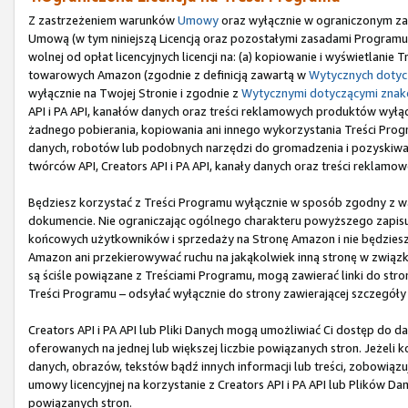
Z zastrzeżeniem warunków
Umowy
oraz wyłącznie w ograniczonym zak
Umową (w tym niniejszą Licencją oraz pozostałymi zasadami Programu),
wolnej od opłat licencyjnych licencji na: (a) kopiowanie i wyświetlani
towarowych Amazon (zgodnie z definicją zawartą w
Wytycznych doty
wyłącznie na Twojej Stronie i zgodnie z
Wytycznymi dotyczącymi zna
API i PA API, kanałów danych oraz treści reklamowych produktów wyłączni
żadnego pobierania, kopiowania ani innego wykorzystania Treści Program
danych, robotów lub podobnych narzędzi do gromadzenia i pozyskiwania
twórców API, Creators API i PA API, kanały danych oraz treści reklamo
Będziesz korzystać z Treści Programu wyłącznie w sposób zgodny z 
dokumencie. Nie ograniczając ogólnego charakteru powyższego zapisu,
końcowych użytkowników i sprzedaży na Stronę Amazon i nie będziesz u
Amazon ani przekierowywać ruchu na jakąkolwiek inną stronę w związku
są ściśle powiązane z Treściami Programu, mogą zawierać linki do st
Treści Programu – odsyłać wyłącznie do strony zawierającej szczegóły
Creators API i PA API lub Pliki Danych mogą umożliwiać Ci dostęp do d
oferowanych na jednej lub większej liczbie powiązanych stron. Jeżeli k
danych, obrazów, tekstów bądź innych informacji lub treści, zobowiąz
umowy licencyjnej na korzystanie z Creators API i PA API lub Plików Da
powiązanych stron.