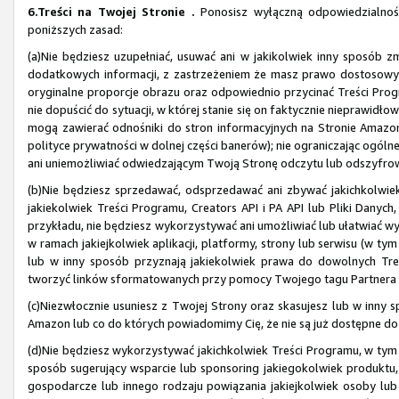
6.Treści na Twojej Stronie .
Ponosisz wyłączną odpowiedzialność 
poniższych zasad:
(a)Nie będziesz uzupełniać, usuwać ani w jakikolwiek inny sposób z
dodatkowych informacji, z zastrzeżeniem że masz prawo dostosowy
oryginalne proporcje obrazu oraz odpowiednio przycinać Treści Progr
nie dopuścić do sytuacji, w której stanie się on faktycznie nieprawid
mogą zawierać odnośniki do stron informacyjnych na Stronie Amazon, 
polityce prywatności w dolnej części banerów); nie ograniczając ogóln
ani uniemożliwiać odwiedzającym Twoją Stronę odczytu lub odszyfrowan
(b)Nie będziesz sprzedawać, odsprzedawać ani zbywać jakichkolwiek 
jakiekolwiek Treści Programu, Creators API i PA API lub Pliki Danych,
przykładu, nie będziesz wykorzystywać ani umożliwiać lub ułatwiać 
w ramach jakiejkolwiek aplikacji, platformy, strony lub serwisu (w ty
lub w inny sposób przyznają jakiekolwiek prawa do dowolnych Treś
tworzyć linków sformatowanych przy pomocy Twojego tagu Partnera na 
(c)Niezwłocznie usuniesz z Twojej Strony oraz skasujesz lub w inny s
Amazon lub co do których powiadomimy Cię, że nie są już dostępne d
(d)Nie będziesz wykorzystywać jakichkolwiek Treści Programu, w tym
sposób sugerujący wsparcie lub sponsoring jakiegokolwiek produktu,
gospodarcze lub innego rodzaju powiązania jakiejkolwiek osoby lu