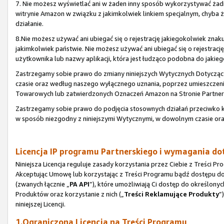
7. Nie możesz wyświetlać ani w żaden inny sposób wykorzystywać ża
witrynie Amazon w związku z jakimkolwiek linkiem specjalnym, chyba
działanie.
8.Nie możesz używać ani ubiegać się o rejestrację jakiegokolwiek zn
jakimkolwiek państwie. Nie możesz używać ani ubiegać się o rejestr
użytkownika lub nazwy aplikacji, która jest łudząco podobna do jaki
Zastrzegamy sobie prawo do zmiany niniejszych Wytycznych Dotyc
czasie oraz według naszego wyłącznego uznania, poprzez umieszczen
Towarowych lub zatwierdzonych Oznaczeń Amazon na Stronie Partners
Zastrzegamy sobie prawo do podjęcia stosownych działań przeciwk
w sposób niezgodny z niniejszymi Wytycznymi, w dowolnym czasie or
Licencja IP programu Partnerskiego i wymagania d
Niniejsza Licencja reguluje zasady korzystania przez Ciebie z Treści
Akceptując Umowę lub korzystając z Treści Programu bądź dostępu do n
(zwanych łącznie „
PA API
”), które umożliwiają Ci dostęp do określonyc
Produktów oraz korzystanie z nich („
Treści Reklamujące Produkty
”
niniejszej Licencji.
1.Ograniczona Licencja na Treści Programu