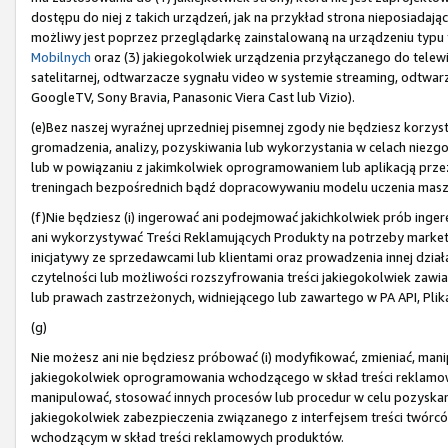
dostępu do niej z takich urządzeń, jak na przykład strona nieposiada
możliwy jest poprzez przeglądarkę zainstalowaną na urządzeniu typu t
Mobilnych
oraz (3) jakiegokolwiek urządzenia przyłączanego do telewiz
satelitarnej, odtwarzacze sygnału video w systemie streaming, odtwarza
GoogleTV, Sony Bravia, Panasonic Viera Cast lub Vizio).
(e)Bez naszej wyraźnej uprzedniej pisemnej zgody nie będziesz korzyst
gromadzenia, analizy, pozyskiwania lub wykorzystania w celach niez
lub w powiązaniu z jakimkolwiek oprogramowaniem lub aplikacją prze
treningach bezpośrednich bądź dopracowywaniu modelu uczenia mas
(f)Nie będziesz (i) ingerować ani podejmować jakichkolwiek prób ingere
ani wykorzystywać Treści Reklamujących Produkty na potrzeby market
inicjatywy ze sprzedawcami lub klientami oraz prowadzenia innej działal
czytelności lub możliwości rozszyfrowania treści jakiegokolwiek zawi
lub prawach zastrzeżonych, widniejącego lub zawartego w PA API, Plik
(g)
Nie możesz ani nie będziesz próbować (i) modyfikować, zmieniać, mani
jakiegokolwiek oprogramowania wchodzącego w skład treści reklamowyc
manipulować, stosować innych procesów lub procedur w celu pozyska
jakiegokolwiek zabezpieczenia związanego z interfejsem treści twórc
wchodzącym w skład treści reklamowych produktów.