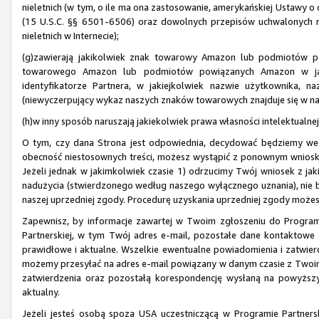
nieletnich (w tym, o ile ma ona zastosowanie, amerykańskiej Ustawy o o
(15 U.S.C. §§ 6501-6506) oraz dowolnych przepisów uchwalonych 
nieletnich w Internecie);
(g)zawierają jakikolwiek znak towarowy Amazon lub podmiotów p
towarowego Amazon lub podmiotów powiązanych Amazon w jaki
identyfikatorze Partnera, w jakiejkolwiek nazwie użytkownika, 
(niewyczerpujący wykaz naszych znaków towarowych znajduje się w na
(h)w inny sposób naruszają jakiekolwiek prawa własności intelektualnej
O tym, czy dana Strona jest odpowiednia, decydować będziemy we
obecność niestosownych treści, możesz wystąpić z ponownym wnios
Jeżeli jednak w jakimkolwiek czasie 1) odrzucimy Twój wniosek z ja
nadużycia (stwierdzonego według naszego wyłącznego uznania), nie 
naszej uprzedniej zgody. Procedurę uzyskania uprzedniej zgody może
Zapewnisz, by informacje zawartej w Twoim zgłoszeniu do Program
Partnerskiej, w tym Twój adres e-mail, pozostałe dane kontaktowe 
prawidłowe i aktualne. Wszelkie ewentualne powiadomienia i zatwi
możemy przesyłać na adres e-mail powiązany w danym czasie z Twoim
zatwierdzenia oraz pozostałą korespondencję wysłaną na powyższy 
aktualny.
Jeżeli jesteś osobą spoza USA uczestniczącą w Programie Partnersk