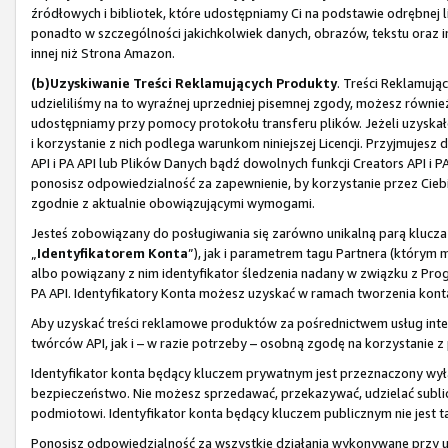
źródłowych i bibliotek, które udostępniamy Ci na podstawie odrębnej li
ponadto w szczególności jakichkolwiek danych, obrazów, tekstu oraz i
innej niż Strona Amazon.
(b)
Uzyskiwanie Treści Reklamujących Produkty
. Treści Reklamują
udzieliliśmy na to wyraźnej uprzedniej pisemnej zgody, możesz również
udostępniamy przy pomocy protokołu transferu plików. Jeżeli uzyskał
i korzystanie z nich podlega warunkom niniejszej Licencji. Przyjmuje
API i PA API lub Plików Danych bądź dowolnych funkcji Creators API i 
ponosisz odpowiedzialność za zapewnienie, by korzystanie przez Ciebi
zgodnie z aktualnie obowiązującymi wymogami.
Jesteś zobowiązany do posługiwania się zarówno unikalną parą klucza
„
Identyfikatorem Konta
”), jak i parametrem tagu Partnera (którym
albo powiązany z nim identyfikator śledzenia nadany w związku z Pro
PA API. Identyfikatory Konta możesz uzyskać w ramach tworzenia konta
Aby uzyskać treści reklamowe produktów za pośrednictwem usług inter
twórców API, jak i – w razie potrzeby – osobną zgodę na korzystanie 
Identyfikator konta będący kluczem prywatnym jest przeznaczony wył
bezpieczeństwo. Nie możesz sprzedawać, przekazywać, udzielać sublice
podmiotowi. Identyfikator konta będący kluczem publicznym nie jest ta
Ponosisz odpowiedzialność za wszystkie działania wykonywane przy uży