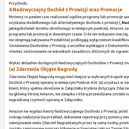
Przychodu.
4.Nadzwyczajny Dochód z Prowizji oraz Promocje
Możemy co pewien czas realizować ogólne programy lub promocje spec
uzyskania dodatkowego lub alternatywnego dochodu z prowizji („
Nad
jakiegokolwiek terminu określonego w niniejszym punkcie), Amazon za
programu lub promocji w dowolnym czasie. O ile nie wskazano inaczej,
nie obejmują nabywania Produktów) podlegają wyłączeniom kwalifikow
Zestawienia Dochodów z Prowizji, a wszelkie wynikające z Dokument
również zastosowanie na warunkach zasadniczo zbliżonych do ogranic
Wykaz aktualnie dostępnych Nadzwyczajnych Dochodów z Prowizji zna
(a) Zdarzenia Objęte Nagrodą
Zdarzenia Objęte Nagrodą mogą mieć miejsce w wybranych krajach w
Dochód z Prowizji opisany w niniejszym Punkcie 4 lit. (a) uzyskasz w zw
klient, który spełnia określone w Załączniku kryteria dotyczące Zdarz
na główną Stronę Amazon, we związku z którą przewidziana została nagr
nagradzaną czynność opisaną w Załączniku.
Amazon nie wypłaci kwoty Nadzwyczajnego Dochodu z Prowizji, jeżeli 
rodzaju nadużycia (na przykład, dokonanie rejestracji przy pomocy 
zainicjowanie wielu Zdarzeń Nagradzanych przez tę samą osobę, powta
zostały zainicjowane poprzez kliknięcie w Specjalne Linki na Twojej 