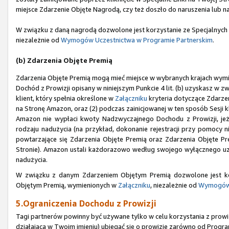
miejsce Zdarzenie Objęte Nagrodą, czy też doszło do naruszenia lub n
W związku z daną nagrodą dozwolone jest korzystanie ze Specjalnych
niezależnie od
Wymogów Uczestnictwa w Programie Partnerskim
.
(b) Zdarzenia Objęte Premią
Zdarzenia Objęte Premią mogą mieć miejsce w wybranych krajach wym
Dochód z Prowizji opisany w niniejszym Punkcie 4 lit. (b) uzyskasz w zw
klient, który spełnia określone w
Załączniku
kryteria dotyczące Zdarzen
na Stronę Amazon, oraz (2) podczas zainicjowanej w ten sposób Sesji 
Amazon nie wypłaci kwoty Nadzwyczajnego Dochodu z Prowizji, jeże
rodzaju nadużycia (na przykład, dokonanie rejestracji przy pomoc
powtarzające się Zdarzenia Objęte Premią oraz Zdarzenia Objęte Prem
Stronie). Amazon ustali każdorazowo według swojego wyłącznego uzna
nadużycia.
W związku z danym Zdarzeniem Objętym Premią dozwolone jest ko
Objętym Premią, wymienionych w
Załączniku
, niezależnie od
Wymogów 
5.Ograniczenia Dochodu z Prowizji
Tagi partnerów powinny być używane tylko w celu korzystania z prowizj
działająca w Twoim imieniu) ubiegać się o prowizje zarówno od Progra