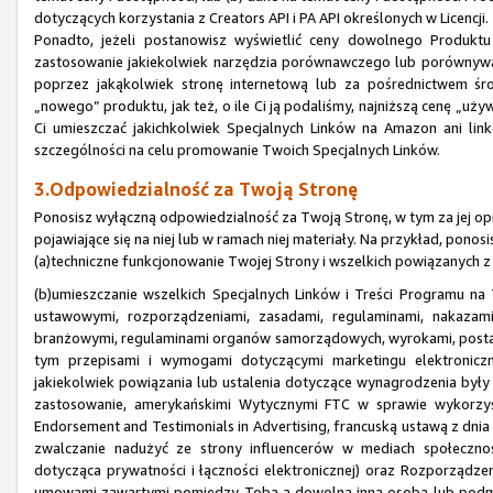
dotyczących korzystania z Creators API i PA API określonych w Licencji.
Ponadto, jeżeli postanowisz wyświetlić ceny dowolnego Produk
zastosowanie jakiekolwiek narzędzia porównawczego lub porównywa
poprzez jakąkolwiek stronę internetową lub za pośrednictwem śr
„nowego” produktu, jak też, o ile Ci ją podaliśmy, najniższą cenę „u
Ci umieszczać jakichkolwiek Specjalnych Linków na Amazon ani li
szczególności na celu promowanie Twoich Specjalnych Linków.
3.Odpowiedzialność za Twoją Stronę
Ponosisz wyłączną odpowiedzialność za Twoją Stronę, w tym za jej opr
pojawiające się na niej lub w ramach niej materiały. Na przykład, pono
(a)techniczne funkcjonowanie Twojej Strony i wszelkich powiązanych z
(b)umieszczanie wszelkich Specjalnych Linków i Treści Programu n
ustawowymi, rozporządzeniami, zasadami, regulaminami, nakazami
branżowymi, regulaminami organów samorządowych, wyrokami, posta
tym przepisami i wymogami dotyczącymi marketingu elektroniczne
jakiekolwiek powiązania lub ustalenia dotyczące wynagrodzenia były 
zastosowanie, amerykańskimi Wytycznymi FTC w sprawie wykorzys
Endorsement and Testimonials in Advertising, francuską ustawą z dni
zwalczanie nadużyć ze strony influencerów w mediach społeczn
dotycząca prywatności i łączności elektronicznej) oraz Rozporząd
umowami zawartymi pomiędzy Tobą a dowolną inną osobą lub podmi