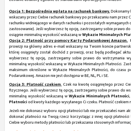
Opcja 1: Bezpośrednia wpłata na rachunek bankowy.
Dokonamy b
wskazany przez Ciebie rachunek bankowy po przekazaniu nam przez 
rachunku widniejącego w danych rachunku i pozostałych wymaganych dan
zastosowanie). Jeśli wybierzesz tę opcję, zastrzegamy sobie prawo do
osiągnie minimalną wysokość wskazaną w
Wykazie Minimalnych Pła
Opcja 2: Płatność przy pomocy Karty Podarunkowej Amazon.
P
prowizji na główny adres e-mail wskazany na Twoim koncie partner
której osiągnięty został dochód z prowizji, oraz będą podlegać ak
wybierzesz tę opcję, zastrzegamy sobie prawo do wstrzymania wy
minimalną wysokość wskazaną w Wykazie Minimalnych Płatności. Zastr
maksimum określone w Wykazie Minimalnych Płatności, do czasu po
Podarunkowej. Amazon nie jest dostępna w BE, NL, PL i SE.
Opcja 3: Płatność czekiem
.
Czek na kwotę osiągniętego przez Cie
fizycznego. Jeśli wybierzesz tę opcję, zastrzegamy sobie prawo do ws
minimalną wysokość wskazaną w
Wykazie Minimalnych Płatności
Płatności
od kwoty każdego wysyłanego Ci czeku. Płatność czekiem nie
Jeżeli nie dokonasz wyboru opcji płatności lub nie przekazałeś nam 
dokonać płatności na Twoją rzecz korzystając z innej opcji płatnoś
Ciebie wyboru metody płatności lub przekazania stosownych informacj