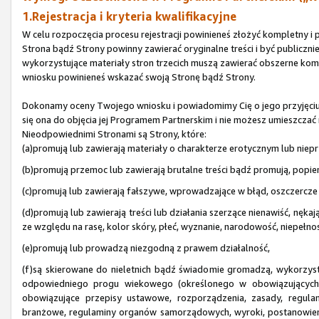
1.Rejestracja i kryteria kwalifikacyjne
W celu rozpoczęcia procesu rejestracji powinieneś złożyć kompletny 
Strona bądź Strony powinny zawierać oryginalne treści i być publicz
wykorzystujące materiały stron trzecich muszą zawierać obszerne kome
wniosku powinieneś wskazać swoją Stronę bądź Strony.
Dokonamy oceny Twojego wniosku i powiadomimy Cię o jego przyjęciu b
się ona do objęcia jej Programem Partnerskim i nie możesz umieszczać 
Nieodpowiednimi Stronami są Strony, które:
(a)promują lub zawierają materiały o charakterze erotycznym lub niep
(b)promują przemoc lub zawierają brutalne treści bądź promują, popie
(c)promują lub zawierają fałszywe, wprowadzające w błąd, oszczercze l
(d)promują lub zawierają treści lub działania szerzące nienawiść, nęk
ze względu na rasę, kolor skóry, płeć, wyznanie, narodowość, niepełnos
(e)promują lub prowadzą niezgodną z prawem działalność,
(f)są skierowane do nieletnich bądź świadomie gromadzą, wykorzyst
odpowiedniego progu wiekowego (określonego w obowiązujących pr
obowiązujące przepisy ustawowe, rozporządzenia, zasady, regulam
branżowe, regulaminy organów samorządowych, wyroki, postanowien