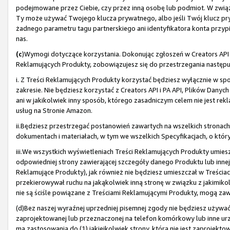
podejmowane przez Ciebie, czy przez inną osobę lub podmiot. W związku
Ty może używać Twojego klucza prywatnego, albo jeśli Twój klucz pry
żadnego parametru tagu partnerskiego ani identyfikatora konta przypi
nas.
(c
)Wymogi dotyczące korzystania. Dokonując zgłoszeń w Creators API i 
Reklamujących Produkty, zobowiązujesz się do przestrzegania nastę
i. Z Treści Reklamujących Produkty korzystać będziesz wyłącznie w spo
zakresie. Nie będziesz korzystać z Creators API i PA API, Plików Danyc
ani w jakikolwiek inny sposób, którego zasadniczym celem nie jest 
usług na Stronie Amazon.
ii.Będziesz przestrzegać postanowień zawartych na wszelkich stronac
dokumentach i materiałach, w tym we wszelkich Specyfikacjach, o który
iii.We wszystkich wyświetleniach Treści Reklamujących Produkty umies
odpowiedniej strony zawierającej szczegóły danego Produktu lub innej
Reklamujące Produkty), jak również nie będziesz umieszczał w Treściac
przekierowywał ruchu na jakąkolwiek inną stronę w związku z jakimikol
nie są ściśle powiązane z Treściami Reklamującymi Produkty, mogą zawi
(d)Bez naszej wyraźnej uprzedniej pisemnej zgody nie będziesz używać T
zaprojektowanej lub przeznaczonej na telefon komórkowy lub inne urz
ma zastosowania do (1) jakiejkolwiek strony, która nie jest zaprojekt