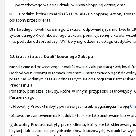
początkowego wzięcia udziału w Alexa Shopping Action; oraz
iii. Produkt, który umieściłeś(-aś) w Alexa Shopping Action, zosta
opłacony przez klienta.
Dla każdego Kwalifikowanego Zakupu, odpowiadająca mu kwota „
tytułu danego Kwalifikowanego Zakupu, pomniejszonej o kwotę wszel
(np. podatku od sprzedaży i VAT), wynagrodzeń za usługi, kredytów, r
2.Utrata statusu Kwalifikowanego Zakupu
Niezależnie od powyższego, Kwalifikowane Zakupy tracą swój kwalifiko
Dochodów z Prowizji w ramach Programu Partnerskiego bądź dowolnych
przez nas w danym czasie i odnoszących się do Programu Partnerskiego
Programu
”).
Ponadto, poniższe zakupy, które w innym przypadku stanowiłyby Kw
Partnerskiego:
(a)dowolny Produkt nabyty po rozwiązaniu lub wygaśnięciu Twojej
Um
(b)dowolne zamówienie na Produkt, które zostało anulowane lub w pr
(c)dowolny Produkt nabyty przez klienta, który został skierowany
licytacji lub aukcji na przypisanie słów kluczowych, warunków wys