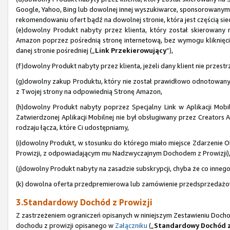
Google, Yahoo, Bing lub dowolnej innej wyszukiwarce, sponsorowanym
rekomendowaniu ofert bądź na dowolnej stronie, która jest częścią sie
(e)dowolny Produkt nabyty przez klienta, który został skierowany
Amazon poprzez pośrednią stronę internetową, bez wymogu kliknięcia 
danej stronie pośredniej („
Link Przekierowujący
”),
(f)dowolny Produkt nabyty przez klienta, jeżeli dany klient nie prze
(g)dowolny zakup Produktu, który nie został prawidłowo odnotowan
z Twojej strony na odpowiednią Stronę Amazon,
(h)dowolny Produkt nabyty poprzez Specjalny Link w Aplikacji Mobiln
Zatwierdzonej Aplikacji Mobilnej nie był obsługiwany przez Creators AP
rodzaju łącza, które Ci udostępniamy,
(i)dowolny Produkt, w stosunku do którego miało miejsce Zdarzenie Ob
Prowizji, z odpowiadającym mu Nadzwyczajnym Dochodem z Prowizji)
(j)dowolny Produkt nabyty na zasadzie subskrypcji, chyba że co inne
(k) dowolna oferta przedpremierowa lub zamówienie przedsprzedażowe
3.Standardowy Dochód z Prowizji
Z zastrzeżeniem ograniczeń opisanych w niniejszym Zestawieniu Doch
dochodu z prowizji opisanego w
Załączniku
(„
Standardowy Dochód z