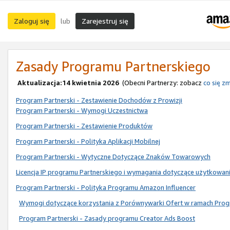
Zaloguj się
Zarejestruj się
lub
Zasady Programu Partnerskiego
Aktualizacja:14 kwietnia 2026
(Obecni Partnerzy: zobacz
co się zm
Program Partnerski - Zestawienie Dochodów z Prowizji
Program Partnerski - Wymogi Uczestnictwa
Program Partnerski - Zestawienie Produktów
Program Partnerski - Polityka Aplikacji Mobilnej
Program Partnerski - Wytyczne Dotyczące Znaków Towarowych
Licencja IP programu Partnerskiego i wymagania dotyczące użytkowan
Program Partnerski - Polityka Programu Amazon Influencer
Wymogi dotyczące korzystania z Porównywarki Ofert w ramach Prog
Program Partnerski - Zasady programu Creator Ads Boost