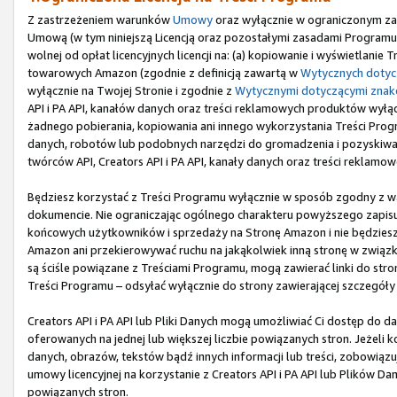
Z zastrzeżeniem warunków
Umowy
oraz wyłącznie w ograniczonym zak
Umową (w tym niniejszą Licencją oraz pozostałymi zasadami Programu),
wolnej od opłat licencyjnych licencji na: (a) kopiowanie i wyświetlani
towarowych Amazon (zgodnie z definicją zawartą w
Wytycznych doty
wyłącznie na Twojej Stronie i zgodnie z
Wytycznymi dotyczącymi zna
API i PA API, kanałów danych oraz treści reklamowych produktów wyłączni
żadnego pobierania, kopiowania ani innego wykorzystania Treści Program
danych, robotów lub podobnych narzędzi do gromadzenia i pozyskiwania
twórców API, Creators API i PA API, kanały danych oraz treści reklamo
Będziesz korzystać z Treści Programu wyłącznie w sposób zgodny z 
dokumencie. Nie ograniczając ogólnego charakteru powyższego zapisu,
końcowych użytkowników i sprzedaży na Stronę Amazon i nie będziesz u
Amazon ani przekierowywać ruchu na jakąkolwiek inną stronę w związku
są ściśle powiązane z Treściami Programu, mogą zawierać linki do st
Treści Programu – odsyłać wyłącznie do strony zawierającej szczegóły
Creators API i PA API lub Pliki Danych mogą umożliwiać Ci dostęp do d
oferowanych na jednej lub większej liczbie powiązanych stron. Jeżeli k
danych, obrazów, tekstów bądź innych informacji lub treści, zobowiąz
umowy licencyjnej na korzystanie z Creators API i PA API lub Plików Da
powiązanych stron.