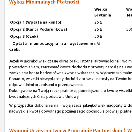
Wykaz Minimalnych Płatności
Wielka
Wi
Brytania
Ma
Opcja 1 (Wpłata na konto)
25 £
Opcja 2 (Karta Podarunkowa)
25 £
50
Opcja 3 (Czek)
50 £
Opłata manipulacyjna za wystawienie
n/d
czeku
Jeżeli w jakimkolwiek czasie okres braku istotnej aktywności na Twoi
powiadomieniem, zatrzymać kwotę dochodu z prowizji narosłą na Tw
zamknięcia konta będzie równa kwocie wskazanej w Wykazie Minimaln
Ponadto, wszelki niewypłacony dochód z prowizji narosły na Twoim 
odpowiednimi przepisami o przedawnieniu.
Dokonywane na Twoją rzecz płatności, pomniejszone o kwotę wszelkich
kwot należnych Ci na podstawie Umowy.
W przypadku dokonania na Twoją rzecz jakiejkolwiek nadpłaty z d
nadwyżki z kwotą dowolnego późniejszego dochodu z prowizji płatn
Wymogi Uczestnictwa w Programie Partnerskim („W