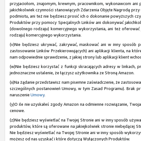
przyjaciołom, znajomym, krewnym, pracownikom, wykonawcom ani 
jakichkolwiek czynności stanowiących Zdarzenia Objęte Nagrodą przy uż
podmiotu, ani też nie będziesz prosić ich o dokonanie powyższych czyn
Produktów przy pomocy Specjalnych Linków ani dokonywać jakichkol
(dowolnego rodzaju) komercyjnego wykorzystania, ani też oferować
rodzaju) komercyjnego wykorzystania.
(v)Nie będziesz ukrywać, zakrywać, maskować ani w inny sposób pr
zastosowanie Linków Przekierowujących) ani aplikacji klienta, na kt
nam odpowiednie sprawdzenie, z jakiej strony lub aplikacji klient wch
(w)Nie będziesz korzystać z funkcji skracających adresy w linkach, p
jednoznaczne ustalenie, że łączysz użytkownika ze Stroną Amazon.
(x)Na żądanie przedstawisz nam pisemne zaświadczenie, że zastosow
szczególnych postanowień Umowy, w tym Zasad Programu). Brak pr
naruszenie
Umowy
.
(y)O ile nie uzyskałeś zgody Amazon na odmienne rozwiązanie, Twoja
cenowe.
(z)Nie będziesz wyświetlać na Twojej Stronie ani w inny sposób używ
produktów, które są oferowane na jakiejkolwiek stronie niebędącej 
Nie będziesz wyświetlać na Twojej Stronie ani w inny sposób wykorzyst
możesz od nas uzyskać i które dotyczą Wyłączonych Produktów.