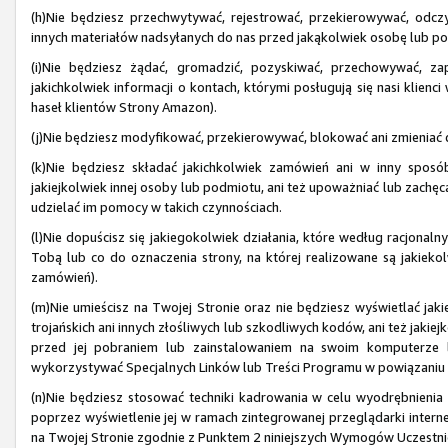
(h)Nie będziesz przechwytywać, rejestrować, przekierowywać, odczy
innych materiałów nadsyłanych do nas przed jakąkolwiek osobę lub p
(i)Nie będziesz żądać, gromadzić, pozyskiwać, przechowywać, z
jakichkolwiek informacji o kontach, którymi posługują się nasi kli
haseł klientów Strony Amazon).
(j)Nie będziesz modyfikować, przekierowywać, blokować ani zmieniać dz
(k)Nie będziesz składać jakichkolwiek zamówień ani w inny sposób
jakiejkolwiek innej osoby lub podmiotu, ani też upoważniać lub zachę
udzielać im pomocy w takich czynnościach.
(l)Nie dopuścisz się jakiegokolwiek działania, które według racjonal
Tobą lub co do oznaczenia strony, na której realizowane są jakiekol
zamówień).
(m)Nie umieścisz na Twojej Stronie oraz nie będziesz wyświetlać ja
trojańskich ani innych złośliwych lub szkodliwych kodów, ani też jakiej
przed jej pobraniem lub zainstalowaniem na swoim komputerze l
wykorzystywać Specjalnych Linków lub Treści Programu w powiązani
(n)Nie będziesz stosować techniki kadrowania w celu wyodrębnienia 
poprzez wyświetlenie jej w ramach zintegrowanej przeglądarki interne
na Twojej Stronie zgodnie z Punktem 2 niniejszych Wymogów Uczestnic