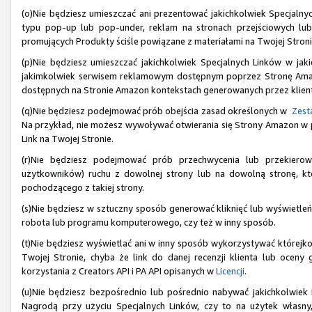
(o)Nie będziesz umieszczać ani prezentować jakichkolwiek Specjaln
typu pop-up lub pop-under, reklam na stronach przejściowych lu
promujących Produkty ściśle powiązane z materiałami na Twojej Stroni
(p)Nie będziesz umieszczać jakichkolwiek Specjalnych Linków w jak
jakimkolwiek serwisem reklamowym dostępnym poprzez Stronę Amazon
dostępnych na Stronie Amazon kontekstach generowanych przez klien
(q)Nie będziesz podejmować prób obejścia zasad określonych w
Zesta
Na przykład, nie możesz wywoływać otwierania się Strony Amazon w prz
Link na Twojej Stronie.
(r)Nie będziesz podejmować prób przechwycenia lub przekiero
użytkowników) ruchu z dowolnej strony lub na dowolną stronę, któ
pochodzącego z takiej strony.
(s)Nie będziesz w sztuczny sposób generować kliknięć lub wyświetleń
robota lub programu komputerowego, czy też w inny sposób.
(t)Nie będziesz wyświetlać ani w inny sposób wykorzystywać którejkol
Twojej Stronie, chyba że link do danej recenzji klienta lub ocen
korzystania z Creators API i PA API opisanych w
Licencji
.
(u)Nie będziesz bezpośrednio lub pośrednio nabywać jakichkolwiek
Nagrodą przy użyciu Specjalnych Linków, czy to na użytek własny