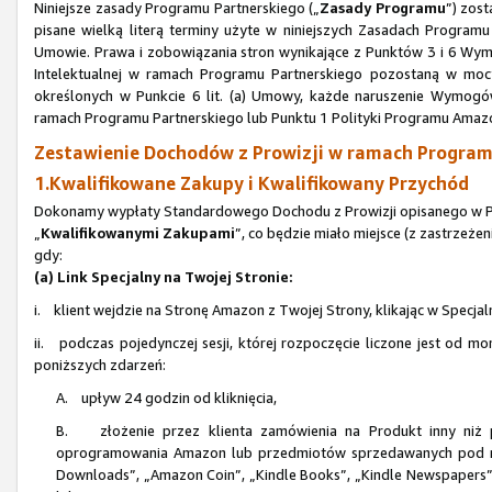
Niniejsze zasady Programu Partnerskiego („
Zasady Programu
”) zos
pisane wielką literą terminy użyte w niniejszych Zasadach Progra
Umowie. Prawa i zobowiązania stron wynikające z Punktów 3 i 6 Wym
Intelektualnej w ramach Programu Partnerskiego pozostaną w mocy
określonych w Punkcie 6 lit. (a) Umowy, każde naruszenie Wymogów
ramach Programu Partnerskiego lub Punktu 1 Polityki Programu Amaz
Zestawienie Dochodów z Prowizji w ramach Programu
1.Kwalifikowane Zakupy i Kwalifikowany Przychód
Dokonamy wypłaty Standardowego Dochodu z Prowizji opisanego w Pun
„
Kwalifikowanymi Zakupami
”, co będzie miało miejsce (z zastrzeże
gdy:
(a) Link Specjalny na Twojej Stronie:
i. klient wejdzie na Stronę Amazon z Twojej Strony, klikając w Specjal
ii. podczas pojedynczej sesji, której rozpoczęcie liczone jest od mo
poniższych zdarzeń:
A. upływ 24 godzin od kliknięcia,
B. złożenie przez klienta zamówienia na Produkt inny niż p
oprogramowania Amazon lub przedmiotów sprzedawanych pod n
Downloads”, „Amazon Coin”, „Kindle Books”, „Kindle Newspapers”, 