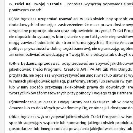
6.Treści na Twojej Stronie .
Ponosisz wyłączną odpowiedzialność 
poniższych zasad:
(a)Nie będziesz uzupełniać, usuwać ani w jakikolwiek inny sposób z
dodatkowych informacji, z zastrzeżeniem że masz prawo dostosowy
oryginalne proporcje obrazu oraz odpowiednio przycinać Treści Progr
nie dopuścić do sytuacji, w której stanie się on faktycznie nieprawid
mogą zawierać odnośniki do stron informacyjnych na Stronie Amazon, 
polityce prywatności w dolnej części banerów); nie ograniczając ogóln
ani uniemożliwiać odwiedzającym Twoją Stronę odczytu lub odszyfrowan
(b)Nie będziesz sprzedawać, odsprzedawać ani zbywać jakichkolwiek 
jakiekolwiek Treści Programu, Creators API i PA API lub Pliki Danych,
przykładu, nie będziesz wykorzystywać ani umożliwiać lub ułatwiać 
w ramach jakiejkolwiek aplikacji, platformy, strony lub serwisu (w ty
lub w inny sposób przyznają jakiekolwiek prawa do dowolnych Treś
tworzyć linków sformatowanych przy pomocy Twojego tagu Partnera na 
(c)Niezwłocznie usuniesz z Twojej Strony oraz skasujesz lub w inny s
Amazon lub co do których powiadomimy Cię, że nie są już dostępne d
(d)Nie będziesz wykorzystywać jakichkolwiek Treści Programu, w tym
sposób sugerujący wsparcie lub sponsoring jakiegokolwiek produktu,
gospodarcze lub innego rodzaju powiązania jakiejkolwiek osoby lu