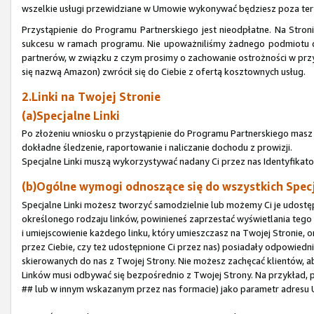
wszelkie usługi przewidziane w Umowie wykonywać będziesz poza te
Przystąpienie do Programu Partnerskiego jest nieodpłatne. Na Stron
sukcesu w ramach programu. Nie upoważniliśmy żadnego podmiotu do
partnerów, w związku z czym prosimy o zachowanie ostrożności w przy
się nazwą Amazon) zwrócił się do Ciebie z ofertą kosztownych usług.
2.Linki na Twojej Stronie
(a)Specjalne Linki
Po złożeniu wniosku o przystąpienie do Programu Partnerskiego masz p
dokładne śledzenie, raportowanie i naliczanie dochodu z prowizji.
Specjalne Linki muszą wykorzystywać nadany Ci przez nas Identyfikato
(b)Ogólne wymogi odnoszące się do wszystkich Spec
Specjalne Linki możesz tworzyć samodzielnie lub możemy Ci je udostępn
określonego rodzaju linków, powinieneś zaprzestać wyświetlania tego 
i umiejscowienie każdego linku, który umieszczasz na Twojej Stronie, o
przez Ciebie, czy też udostępnione Ci przez nas) posiadały odpowied
skierowanych do nas z Twojej Strony. Nie możesz zachęcać klientów, a
Linków musi odbywać się bezpośrednio z Twojej Strony. Na przykład, p
## lub w innym wskazanym przez nas formacie) jako parametr adresu 