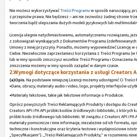
Nie możesz wykorzystywać
Treści Programu
w sposób naruszający, prz
z przepisów prawa. Nie będziesz – ani nie zezwolisz żadnej stronie t
tworzenia bądź ulepszania dużych modeli językowych lub multimodaln
Licencja ulegnie natychmiastowemu, automatycznemu rozwiązaniu, jeże
z zobowiązań wynikających z Dokumentów Programu (zdefiniowanych w 
Umowy z innej przyczyny. Ponadto, możemy wypowiedzieć Licencję w
Ciebie. Niezwłocznie zaprzestaniesz korzystania z Treści Programu (w t
lub w inny sposób zniszczysz wszelkie Treści Programu i Oznaczenia Am
zniszczenia możemy w inny sposób zażądać w danym czasie.
2.Wymogi dotyczące korzystania z usługi Creators AP
(a)Opis.
Na podstawie niniejszej Licencji możemy udostępnić Ci Treści 
•Dane, obrazy, materiały audio i video, logo, projekty interfejsów użyt
•Materiały tekstowe, takie jak tekstowe informacje o Produkcie.
Oprócz powyższych Treści Reklamujących Produkty i dostępu do Creato
Creators API i PA API próbki kodów źródłowych i biblioteki, z których 
próbki kodu źródłowego lub biblioteki. W związku z Creators API i PA
materiały pomocnicze i inne informacje, niezależnie od ich formatu, o
techniczne i konstrukcyjne oraz kryteria testowe i wydajnościowe istot
„Specyfikacjami”). „Treści Reklamujących Produkty,” w rozumieniu nin