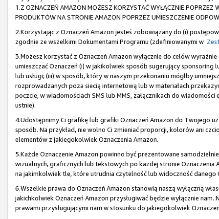
1.Z OZNACZEŃ AMAZON MOŻESZ KORZYSTAĆ WYŁĄCZNIE POPRZEZ W
PRODUKTÓW NA STRONIE AMAZON POPRZEZ UMIESZCZENIE ODPOWIE
2.Korzystając z Oznaczeń Amazon jesteś zobowiązany do (i) postępowa
zgodnie ze wszelkimi Dokumentami Programu (zdefiniowanymi w
Zest
3.Możesz korzystać z Oznaczeń Amazon wyłącznie do celów wyraźni
umieszczać Oznaczeń (i) w jakikolwiek sposób sugerujący sponsoring lu
lub usługi; (iii) w sposób, który w naszym przekonaniu mógłby umniejs
rozprowadzanych poza siecią internetową lub w materiałach przekazyw
poczcie, w wiadomościach SMS lub MMS, załącznikach do wiadomości e-
ustnie).
4.Udostępnimy Ci grafikę lub grafiki Oznaczeń Amazon do Twojego u
sposób. Na przykład, nie wolno Ci zmieniać proporcji, kolorów ani cz
elementów z jakiegokolwiek Oznaczenia Amazon.
5.Każde Oznaczenie Amazon powinno być prezentowane samodzielnie,
wizualnych, graficznych lub tekstowych po każdej stronie Oznaczeni
na jakimkolwiek tle, które utrudnia czytelność lub widoczność daneg
6.Wszelkie prawa do Oznaczeń Amazon stanowią naszą wyłączną własno
jakichkolwiek Oznaczeń Amazon przysługiwać będzie wyłącznie nam. Ni
prawami przysługującymi nam w stosunku do jakiegokolwiek Oznacze