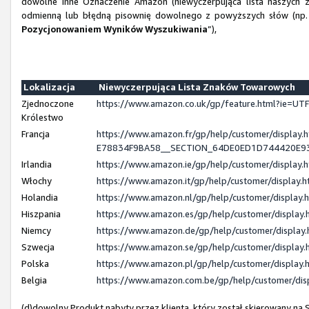
dowolne inne Oznaczenie Amazon (niewyczerpująca lista naszych z
odmienną lub błędną pisownię dowolnego z powyższych słów (np. 
Pozycjonowaniem Wyników Wyszukiwania
”),
Lokalizacja
Niewyczerpująca Lista Znaków Towarowych
Zjednoczone
https://www.amazon.co.uk/gp/feature.html?ie=
Królestwo
Francja
https://www.amazon.fr/gp/help/customer/displ
E78834F9BA58__SECTION_64DE0ED1D744420E9
Irlandia
https://www.amazon.ie/gp/help/customer/displa
Włochy
https://www.amazon.it/gp/help/customer/display
Holandia
https://www.amazon.nl/gp/help/customer/displa
Hiszpania
https://www.amazon.es/gp/help/customer/displa
Niemcy
https://www.amazon.de/gp/help/customer/displa
Szwecja
https://www.amazon.se/gp/help/customer/displa
Polska
https://www.amazon.pl/gp/help/customer/displa
Belgia
https://www.amazon.com.be/gp/help/customer/d
(d)dowolny Produkt nabyty przez klienta, który został skierowany n