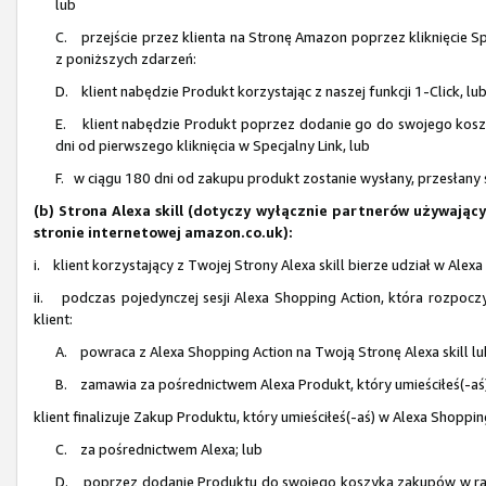
lub
C. przejście przez klienta na Stronę Amazon poprzez kliknięcie Sp
z poniższych zdarzeń:
D. klient nabędzie Produkt korzystając z naszej funkcji 1-Click, lu
E. klient nabędzie Produkt poprzez dodanie go do swojego koszy
dni od pierwszego kliknięcia w Specjalny Link, lub
F. w ciągu 180 dni od zakupu produkt zostanie wysłany, przesłany 
(b) Strona Alexa skill (dotyczy wyłącznie partnerów używają
stronie internetowej amazon.co.uk):
i. klient korzystający z Twojej Strony Alexa skill bierze udział w Ale
ii. podczas pojedynczej sesji Alexa Shopping Action, która rozpocz
klient:
A. powraca z Alexa Shopping Action na Twoją Stronę Alexa skill l
B. zamawia za pośrednictwem Alexa Produkt, który umieściłeś(-aś)
klient finalizuje Zakup Produktu, który umieściłeś(-aś) w Alexa Shoppin
C. za pośrednictwem Alexa; lub
D. poprzez dodanie Produktu do swojego koszyka zakupów w ramach