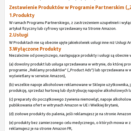
Zestawienie Produktów w Programie Partnerskim („
1.Produkty
W ramach Programu Partnerskiego, z zastrzeżeniem uzupełnień i wyłą
artykuł fizyczny lub cyfrowy sprzedawany na Stronie Amazon.
2.Usługi
W Produktach nie są obecnie ujęte jakiekolwiek usługi inne niż Usługi
3.Wyłączone Produkty
Niezależnie od powyższego, następujące produkty i usługi są obecni
(a) dowolny produkt lub usługa sprzedawana w witrynie, do której pr
programie „Reklamy produktów" („Product Ads") lub sprzedawana w wit
wyświetlany w serwisie Amazon),
(b) wszelkie napoje alkoholowe reklamowane w Sklepie użytkownika, je
produkcję, sprzedaż hurtową lub dystrybucję napojów alkoholowych lub 
(c) preparaty do początkowego żywienia niemowląt, napoje alkoholo
publikowania ofert w witrynach Amazon w UE i Wielkiej Brytanii,
(d) ziołowe produkty do palenia, jeśli reklamujesz je na stronie Amazon
(e) produkty bez zamierzonego celu medycznego, o których mowa w zał
reklamujesz je na stronie Amazon FR,