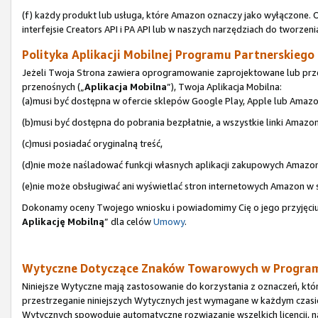
(f) każdy produkt lub usługa, które Amazon oznaczy jako wyłączone. 
interfejsie Creators API i PA API lub w naszych narzędziach do tworzeni
Polityka Aplikacji Mobilnej Programu Partnerskiego (
Jeżeli Twoja Strona zawiera oprogramowanie zaprojektowane lub prze
przenośnych („
Aplikacja Mobilna
”), Twoja Aplikacja Mobilna:
(a)musi być dostępna w ofercie sklepów Google Play, Apple lub Amazo
(b)musi być dostępna do pobrania bezpłatnie, a wszystkie linki Amazo
(c)musi posiadać oryginalną treść,
(d)nie może naśladować funkcji własnych aplikacji zakupowych Amazon
(e)nie może obsługiwać ani wyświetlać stron internetowych Amazon w
Dokonamy oceny Twojego wniosku i powiadomimy Cię o jego przyjęciu 
Aplikację Mobilną
” dla celów
Umowy
.
Wytyczne Dotyczące Znaków Towarowych w Program
Niniejsze Wytyczne mają zastosowanie do korzystania z oznaczeń, któ
przestrzeganie niniejszych Wytycznych jest wymagane w każdym czasi
Wytycznych spowoduje automatyczne rozwiązanie wszelkich licencji, 