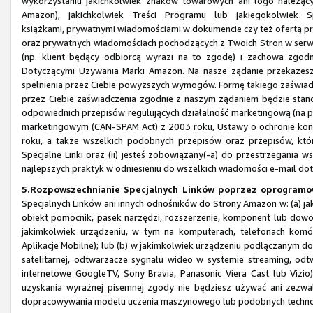
wykorzystaniu jakichkolwiek znaków towarowych ani logo należą
Amazon), jakichkolwiek Treści Programu lub jakiegokolwiek 
książkami, prywatnymi wiadomościami w dokumencie czy też ofertą pr
oraz prywatnych wiadomościach pochodzących z Twoich Stron w serwi
(np. klient będący odbiorcą wyrazi na to zgodę) i zachowa z
Dotyczącymi Używania Marki Amazon. Na nasze żądanie przekażesz
spełnienia przez Ciebie powyższych wymogów. Formę takiego zaświa
przez Ciebie zaświadczenia zgodnie z naszym żądaniem będzie stanow
odpowiednich przepisów regulujących działalność marketingową (na pr
marketingowym (CAN-SPAM Act) z 2003 roku, Ustawy o ochronie kons
roku, a także wszelkich podobnych przepisów oraz przepisów, któr
Specjalne Linki oraz (ii) jesteś zobowiązany(-a) do przestrzegania
najlepszych praktyk w odniesieniu do wszelkich wiadomości e-mail do
5.Rozpowszechnianie Specjalnych Linków poprzez oprogramow
Specjalnych Linków ani innych odnośników do Strony Amazon w: (a) jak
obiekt pomocnik, pasek narzędzi, rozszerzenie, komponent lub dowo
jakimkolwiek urządzeniu, w tym na komputerach, telefonach komór
Aplikacje Mobilne); lub (b) w jakimkolwiek urządzeniu podłączanym do 
satelitarnej, odtwarzacze sygnału wideo w systemie streaming, odtw
internetowe GoogleTV, Sony Bravia, Panasonic Viera Cast lub Vizio
uzyskania wyraźnej pisemnej zgody nie będziesz używać ani zezwa
dopracowywania modelu uczenia maszynowego lub podobnych technol