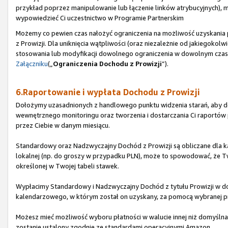
przykład poprzez manipulowanie lub łączenie linków atrybucyjnych), 
wypowiedzieć Ci uczestnictwo w Programie Partnerskim
Możemy co pewien czas nałożyć ograniczenia na możliwość uzyskani
z Prowizji. Dla uniknięcia wątpliwości (oraz niezależnie od jakiegoko
stosowania lub modyfikacji dowolnego ograniczenia w dowolnym czasie
Załączniku
(„
Ograniczenia Dochodu z Prowizji
”).
6.Raportowanie i wypłata Dochodu z Prowizji
Dołożymy uzasadnionych z handlowego punktu widzenia starań, aby do
wewnętrznego monitoringu oraz tworzenia i dostarczania Ci raport
przez Ciebie w danym miesiącu.
Standardowy oraz Nadzwyczajny Dochód z Prowizji są obliczane dla ka
lokalnej (np. do groszy w przypadku PLN), może to spowodować, że Tw
określonej w Twojej tabeli stawek.
Wypłacimy Standardowy i Nadzwyczajny Dochód z tytułu Prowizji w do
kalendarzowego, w którym został on uzyskany, za pomocą wybranej pr
Możesz mieć możliwość wyboru płatności w walucie innej niż domyślna d
zostanie ustalony zgodnie ze standardami operacyjnymi Amazon.