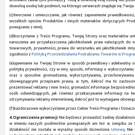
dowolną osobę lub podmiot, na którego serwerach znajduje się Twoja 
(c)tworzenie i umieszczanie, jak również zapewnienie prawidłowośc
wszelkich opisów Produktów i innych materiałów dotyczących Produ
powiązaniu z nimi),
(d)korzystanie z Treści Programu, Twojej Strony oraz materiałów 
naruszenia ani przywłaszczenia jakichkolwiek praw należących do 
towarowych, prywatności, prawa do wizerunku ani jakichkolwiek inny
zgodności z
Polityką Przeciwdziałania Podrabianiu Towarów w Progr
(e)ujawnianie na Twojej Stronie w sposób prawidłowy i adekwatny 
politykę prywatności, czy w inny sposób, informacji o wykorzystaniu p
oraz o sposobie gromadzenia, wykorzystywania, przechowywania
obowiązującymi przepisami prawa, w tym, ilekroć ma to zastosow
prezentować reklamy i inne treści, gromadzić informacje bezpośredni
osób odwiedzających, jak również przekazywanie informacji na 
otrzymywania reklamy internetowej, ilekroć jest to wymagane obowią
(f)każdorazowe wykorzystanie przez Ciebie Treści Programu i Oznacz
4.Ograniczenia promocji
Nie będziesz prowadzić żadnej działalnośc
w imieniu naszych podmiotów powiązanych ani też w związku ze S
działalność nie została w wyraźny sposób dozwolona
Umową
. Nie