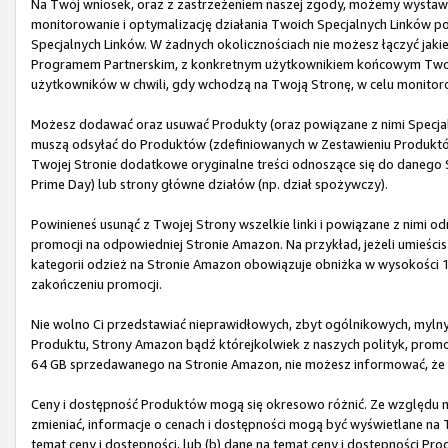
Na Twój wniosek, oraz z zastrzeżeniem naszej zgody, możemy wystawić
monitorowanie i optymalizację działania Twoich Specjalnych Linków 
Specjalnych Linków. W żadnych okolicznościach nie możesz łączyć jaki
Programem Partnerskim, z konkretnym użytkownikiem końcowym Twoj
użytkowników w chwili, gdy wchodzą na Twoją Stronę, w celu monitor
Możesz dodawać oraz usuwać Produkty (oraz powiązane z nimi Specjaln
muszą odsyłać do Produktów (zdefiniowanych w Zestawieniu Produktów)
Twojej Stronie dodatkowe oryginalne treści odnoszące się do danego 
Prime Day) lub strony główne działów (np. dział spożywczy).
Powinieneś usunąć z Twojej Strony wszelkie linki i powiązane z nimi 
promocji na odpowiedniej Stronie Amazon. Na przykład, jeżeli umieścis
kategorii odzież na Stronie Amazon obowiązuje obniżka w wysokości 
zakończeniu promocji.
Nie wolno Ci przedstawiać nieprawidłowych, zbyt ogólnikowych, myln
Produktu, Strony Amazon bądź którejkolwiek z naszych polityk, promocj
64 GB sprzedawanego na Stronie Amazon, nie możesz informować, że z
Ceny i dostępność Produktów mogą się okresowo różnić. Ze względu na 
zmieniać, informacje o cenach i dostępności mogą być wyświetlane na T
temat ceny i dostępności, lub (b) dane na temat ceny i dostępności P