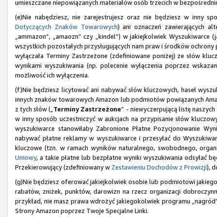
umieszczane niepowiązanych materiałów osób trzecich w bezpośrednim
(e)Nie nabędziesz, nie zarejestrujesz oraz nie będziesz w inny
Dotyczących Znaków Towarowych
) ani oznaczeń zawierających al
„ammazon”, „amaozn” czy „kindel”) w jakiejkolwiek Wyszukiwarce (j
wszystkich pozostałych przysługujących nam praw i środków ochrony
wyłączała Terminy Zastrzeżone (zdefiniowane poniżej) ze słów klu
wynikami wyszukiwania (np. polecenie wyłączenia poprzez wskazan
możliwość ich wyłączenia.
(f)Nie będziesz licytować ani nabywać słów kluczowych, haseł wyszuk
innych znaków towarowych Amazon lub podmiotów powiązanych Amazo
z tych słów („
Terminy Zastrzeżone
” - niewyczerpującą listę naszy
w inny sposób uczestniczyć w aukcjach na przypisanie słów kluczow
wyszukiwarce stanowiłaby Zabronione Płatne Pozycjonowanie Wy
nabywać płatne reklamy w wyszukiwarce i przesyłać do Wyszukiware
kluczowe (tzn. w ramach wyników naturalnego, swobodnego, organi
Umowy
, a takie płatne lub bezpłatne wyniki wyszukiwania odsyłać b
Przekierowujący (zdefiniowany w
Zestawieniu Dochodów z Prowizji
), 
(g)Nie będziesz oferować jakiejkolwiek osobie lub podmiotowi jakiego
rabatów, zniżek, punktów, darowizn na rzecz organizacji dobroczynny
przykład, nie masz prawa wdrożyć jakiegokolwiek programu „nagród
Strony Amazon poprzez Twoje Specjalne Linki.