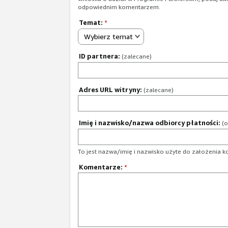
odpowiednim komentarzem.
Temat:
*
Wybierz temat
ID partnera:
(zalecane)
Adres URL witryny:
(zalecane)
Imię i nazwisko/nazwa odbiorcy płatności:
(o
To jest nazwa/imię i nazwisko użyte do założenia k
Komentarze:
*