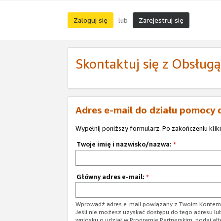
Zaloguj się
Zarejestruj się
lub
Skontaktuj się z Obsług
Adres e-mail do działu pomocy 
Wypełnij poniższy formularz. Po zakończeniu klik
Twoje imię i nazwisko/nazwa:
*
Główny adres e-mail:
*
Wprowadź adres e-mail powiązany z Twoim Kontem 
Jeśli nie możesz uzyskać dostępu do tego adresu lu
wniosku o udział w Programie Partnerskim, podaj alt