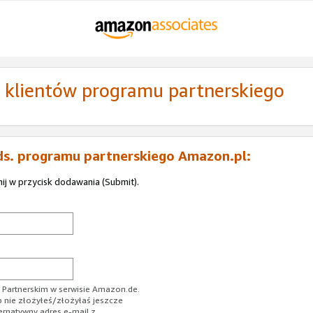
ą klientów programu partnerskiego
ds. programu partnerskiego Amazon.pl:
nij w przycisk dodawania (Submit).
Partnerskim w serwisie Amazon.de.
b nie złożyłeś/złożyłaś jeszcze
ernatywny adres e-mail z