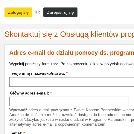
Zaloguj się
lub
Zarejestruj się
Skontaktuj się z Obsługą klientów pr
Adres e-mail do działu pomocy ds. program
Wypełnij poniższy formularz. Po zakończeniu kliknij w przycisk dodawa
Twoje imię i nazwisko/nazwa:
*
Główny adres e-mail:
*
Wprowadź adres e-mail powiązany z Twoim Kontem Partnerskim w serw
Amazon.de. Jeśli nie możesz uzyskać dostępu do tego adresu lub nie
złożyłeś/złożyłaś jeszcze wniosku o udział w Programie Partnerskim, p
alternatywny adres e-mail z odpowiednim komentarzem.
Temat:
*