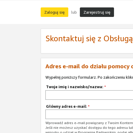
Zaloguj się
Zarejestruj się
lub
Skontaktuj się z Obsług
Adres e-mail do działu pomocy 
Wypełnij poniższy formularz. Po zakończeniu klik
Twoje imię i nazwisko/nazwa:
*
Główny adres e-mail:
*
Wprowadź adres e-mail powiązany z Twoim Kontem 
Jeśli nie możesz uzyskać dostępu do tego adresu lu
wniosku o udział w Programie Partnerskim, podaj alt