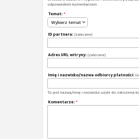
odpowiednim komentarzem.
Temat:
*
Wybierz temat
ID partnera:
(zalecane)
Adres URL witryny:
(zalecane)
Imię i nazwisko/nazwa odbiorcy płatności:
(o
To jest nazwa/imię i nazwisko użyte do założenia k
Komentarze:
*