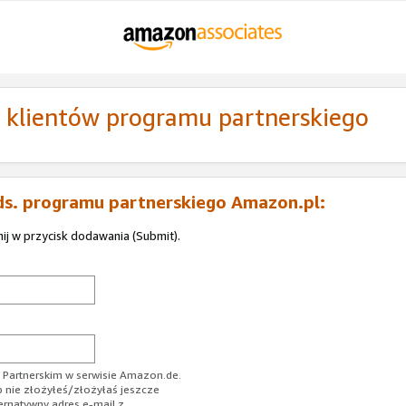
ą klientów programu partnerskiego
ds. programu partnerskiego Amazon.pl:
nij w przycisk dodawania (Submit).
Partnerskim w serwisie Amazon.de.
b nie złożyłeś/złożyłaś jeszcze
ernatywny adres e-mail z