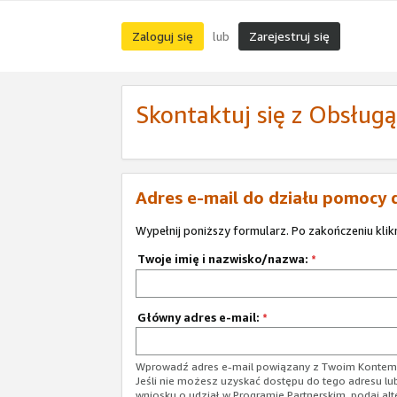
Zaloguj się
Zarejestruj się
lub
Skontaktuj się z Obsług
Adres e-mail do działu pomocy 
Wypełnij poniższy formularz. Po zakończeniu klik
Twoje imię i nazwisko/nazwa:
*
Główny adres e-mail:
*
Wprowadź adres e-mail powiązany z Twoim Kontem 
Jeśli nie możesz uzyskać dostępu do tego adresu lu
wniosku o udział w Programie Partnerskim, podaj alt