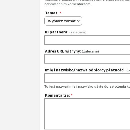
odpowiednim komentarzem.
Temat:
*
Wybierz temat
ID partnera:
(zalecane)
Adres URL witryny:
(zalecane)
Imię i nazwisko/nazwa odbiorcy płatności:
(o
To jest nazwa/imię i nazwisko użyte do założenia k
Komentarze:
*