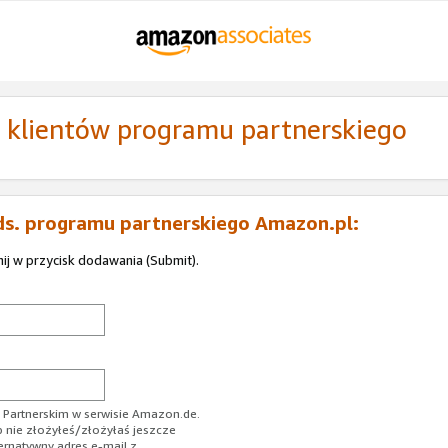
ą klientów programu partnerskiego
ds. programu partnerskiego Amazon.pl:
nij w przycisk dodawania (Submit).
Partnerskim w serwisie Amazon.de.
b nie złożyłeś/złożyłaś jeszcze
ernatywny adres e-mail z