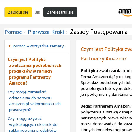
Zaloguj się
Zarejestruj się
lub
Zasady Postępowania
Pomoc
Pierwsze Kroki
Pomoc – wszystkie tematy
Czym jest Polityka z
Partnerzy Amazon?
Czym jest Polityka
zwalczania podrobionych
Polityka zwalczania po
produktów w ramach
Firma Amazon dąży do tego,
programu Partnerzy
Sprzedaż podrobionych lu
Amazon?
powielonych lub wyproduko
Czy mogę zamieścić
je i podejmiemy działania w
odniesienia do serwisu
Amazon.pl w komunikatach
Będąc Partnerem Amazon, n
prasowych?
połączeniu z nazwą danej 
naruszających prawa własno
Czy mogę używać
może doprowadzić do zawi
wyskakujących okienek do
i innych konsekwencji praw
reklamowania produktów