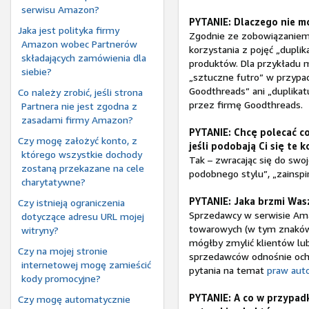
serwisu Amazon?
PYTANIE: Dlaczego nie 
Jaka jest polityka firmy
Zgodnie ze zobowiązaniem 
Amazon wobec Partnerów
korzystania z pojęć „dupli
składających zamówienia dla
produktów. Dla przykładu 
siebie?
„sztuczne futro” w przypa
Goodthreads” ani „duplikat
Co należy zrobić, jeśli strona
przez firmę Goodthreads.
Partnera nie jest zgodna z
zasadami firmy Amazon?
PYTANIE: Chcę polecać co
Czy mogę założyć konto, z
jeśli podobają Ci się te 
którego wszystkie dochody
Tak – zwracając się do swo
zostaną przekazane na cele
podobnego stylu”, „zainsp
charytatywne?
PYTANIE: Jaka brzmi Was
Czy istnieją ograniczenia
Sprzedawcy w serwisie Am
dotyczące adresu URL mojej
towarowych (w tym znaków 
witryny?
mógłby zmylić klientów lub
Czy na mojej stronie
sprzedawców odnośnie och
internetowej mogę zamieścić
pytania na temat
praw auto
kody promocyjne?
PYTANIE: A co w przypad
Czy mogę automatycznie