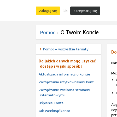
Zaloguj się
Zarejestruj się
lub
O Twoim Koncie
Pomoc
Pomoc – wszystkie tematy
Do
Do jakich danych mogę uzyskać
Mas
dostęp i w jaki sposób?
Mo
Aktualizacja informacji o koncie
Zarządzanie użytkownikami kont
Zarządzanie wieloma stronami
internetowymi
Uśpienie Konta
Aby
czy
Jak zamknąć konto
prz