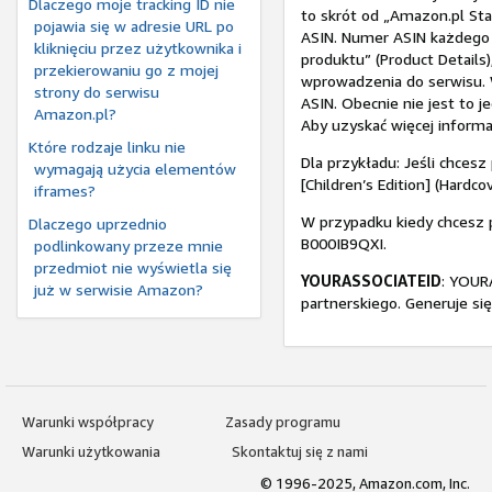
Dlaczego moje tracking ID nie
to skrót od „Amazon.pl S
pojawia się w adresie URL po
ASIN. Numer ASIN każdego 
kliknięciu przez użytkownika i
produktu” (Product Details)
przekierowaniu go z mojej
wprowadzenia do serwisu. 
strony do serwisu
ASIN. Obecnie nie jest to
Amazon.pl?
Aby uzyskać więcej informac
Które rodzaje linku nie
Dla przykładu: Jeśli chcesz
wymagają użycia elementów
[Children’s Edition] (Hard
iframes?
W przypadku kiedy chcesz 
Dlaczego uprzednio
B000IB9QXI.
podlinkowany przeze mnie
przedmiot nie wyświetla się
YOURASSOCIATEID
: YOUR
już w serwisie Amazon?
partnerskiego. Generuje si
Warunki współpracy
Zasady programu
Warunki użytkowania
Skontaktuj się z nami
© 1996-2025, Amazon.com, Inc.