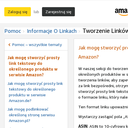
Zaloguj się
Zarejestruj się
lub
Tworzenie Linkó
Pomoc
Informacje O Linkach
Pomoc – wszystkie tematy
Jak mogę stworzyć pr
Amazon?
Jak mogę stworzyć prosty
link tekstowy do
W naszej sekcji do tworzen
określonego produktu w
określonych produktów w s
serwisie Amazon?
tworzenia linków, aby zap
Jak mogę stworzyć prosty link
za link bezpośredni, otrzy
tekstowy do określonego
stworzyć prosty link tekst
produktu w serwisie
o formacie linku, który nale
Amazon.de?
Ten format linku upoważnia
Jak mogę podlinkować
określoną stronę serwisu
Wystarczy zastąpić pola „
Amazon.pl?
ASIN
: ASIN to 10-cyfrowy