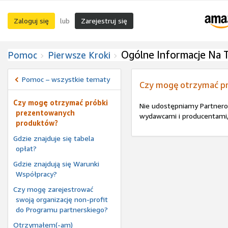
Zaloguj się
Zarejestruj się
lub
Ogólne Informacje Na
Pomoc
Pierwsze Kroki
Pomoc – wszystkie tematy
Czy mogę otrzymać p
Czy mogę otrzymać próbki
Nie udostępniamy Partner
prezentowanych
wydawcami i producentami, 
produktów?
Gdzie znajduje się tabela
opłat?
Gdzie znajdują się Warunki
Współpracy?
Czy mogę zarejestrować
swoją organizację non-profit
do Programu partnerskiego?
Otrzymałem(-am)