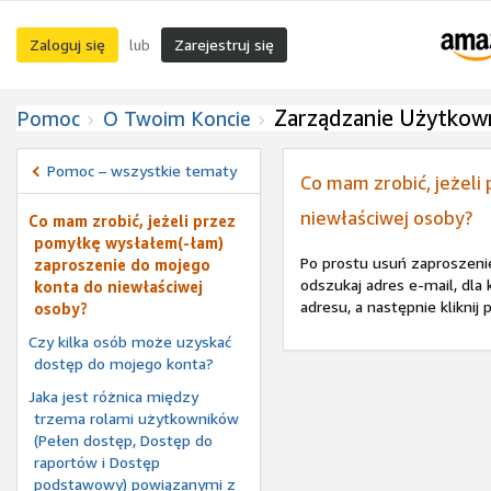
Zaloguj się
Zarejestruj się
lub
Zarządzanie Użytkow
Pomoc
O Twoim Koncie
Pomoc – wszystkie tematy
Co mam zrobić, jeżel
niewłaściwej osoby?
Co mam zrobić, jeżeli przez
pomyłkę wysłałem(-łam)
Po prostu usuń zaproszenie
zaproszenie do mojego
odszukaj adres e-mail, dla
konta do niewłaściwej
adresu, a następnie kliknij
osoby?
Czy kilka osób może uzyskać
dostęp do mojego konta?
Jaka jest różnica między
trzema rolami użytkowników
(Pełen dostęp, Dostęp do
raportów i Dostęp
podstawowy) powiązanymi z