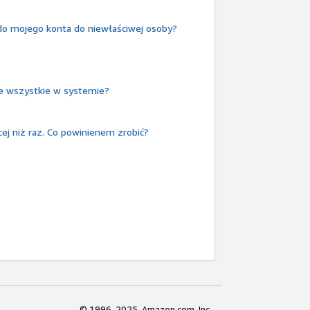
do mojego konta do niewłaściwej osoby?
je wszystkie w systemie?
j niż raz. Co powinienem zrobić?
© 1996-2025, Amazon.com, Inc.