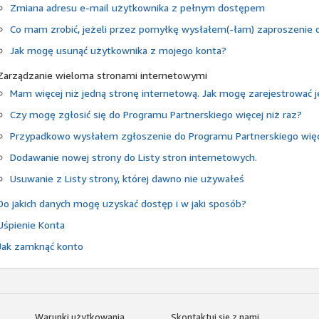
Zmiana adresu e-mail użytkownika z pełnym dostępem
Co mam zrobić, jeżeli przez pomyłkę wysłałem(-łam) zaproszenie 
Jak mogę usunąć użytkownika z mojego konta?
Zarządzanie wieloma stronami internetowymi
Mam więcej niż jedną stronę internetową. Jak mogę zarejestrować 
Czy mogę zgłosić się do Programu Partnerskiego więcej niż raz?
Przypadkowo wysłałem zgłoszenie do Programu Partnerskiego więce
Dodawanie nowej strony do Listy stron internetowych.
Usuwanie z Listy strony, której dawno nie używałeś
Do jakich danych mogę uzyskać dostęp i w jaki sposób?
Uśpienie Konta
Jak zamknąć konto
Warunki użytkowania
Skontaktuj się z nami