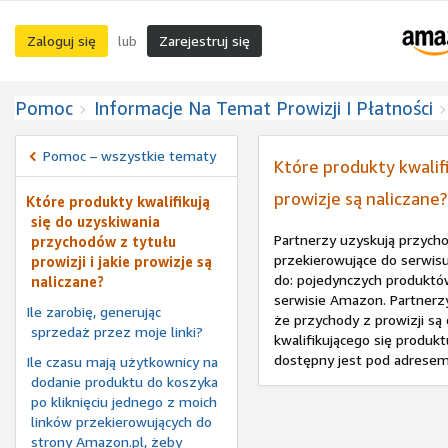
Zaloguj się
Zarejestruj się
lub
Pomoc
Informacje Na Temat Prowizji I Płatności
Pomoc – wszystkie tematy
Które produkty kwalifi
prowizje są naliczane?
Które produkty kwalifikują
się do uzyskiwania
Partnerzy uzyskują przychod
przychodów z tytułu
przekierowujące do serwisu
prowizji i jakie prowizje są
do: pojedynczych produktów
naliczane?
serwisie Amazon. Partnerzy
Ile zarobię, generując
że przychody z prowizji są
sprzedaż przez moje linki?
kwalifikującego się produk
dostępny jest pod adrese
Ile czasu mają użytkownicy na
dodanie produktu do koszyka
po kliknięciu jednego z moich
linków przekierowujących do
strony Amazon.pl, żeby