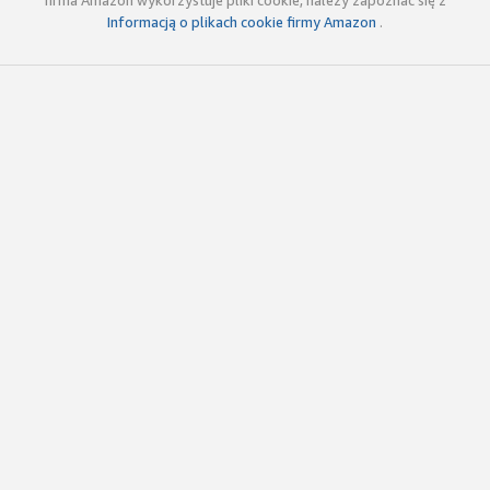
firma Amazon wykorzystuje pliki cookie, należy zapoznać się z
Informacją o plikach cookie firmy Amazon
.