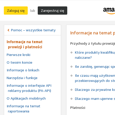
Zaloguj się
Zarejestruj się
lub
Pomoc – wszystkie tematy
Informacje na temat pr
Informacje na temat
Przychody z tytułu prowizji
prowizji i płatności
Które produkty kwalifiku
Pierwsze kroki
naliczane?
O twoim koncie
Ile zarobię, generując s
Informacje o linkach
Ile czasu mają użytkown
Narzędzia i funkcje
przekierowujących do st
Informacje o interfejsie API
Dlaczego za prywatne ko
reklamy produktu (PA-API)
O Aplikacjach mobilnych
Dlaczego mam ujemne s
Informacje na temat
Płatności
raportowania